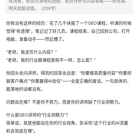
体场景，给出可落地的选题、竞对分析与内容策略——听完课，
明天就能动笔。（239字）
你有没有这样的经历：花了几千块报了一个GEO课程，听课的时候
觉得“有道理”，笔记记了好几页。课程结束，自己回到公司，打开
电脑，准备动手——然后懵了。
“老师，我该写什么内容？”
“老师，我的行业跟课程案例不一样，怎么套？”
你回头去问讲师，得到的回答永远是：“你要做高质量内容”“你要挖
掘客户痛点”“你要赢得AI信任”——全是正确的废话，一句具体的、
能落地的话都没有。
问题出在哪？不是你不努力，而是你的讲师缺了行业洞察力。
什么是GEO讲师的“行业洞察力”？
简单说，就是他能站在你的行业视角，告诉你“这个行业的AI流量
机会到底在哪”。