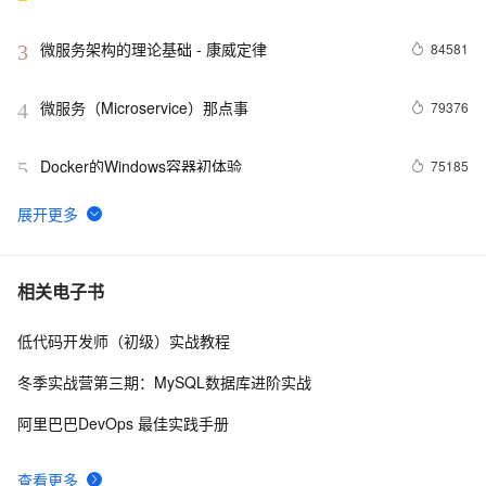
微服务架构的理论基础 - 康威定律
84581
3
微服务（Microservice）那点事
79376
4
Docker的Windows容器初体验
75185
5
3分钟，了解阿里云热门开发者工具 Cloud Toolkit
74621
6
Docker学习路线图 (持续更新中)
61962
7
相关电子书
低代码开发师（初级）实战教程
当 Kubernetes 遇到阿里云
52017
8
冬季实战营第三期：MySQL数据库进阶实战
基于Docker容器的，Jenkins、GitLab构建持续集成
48080
9
阿里巴巴DevOps 最佳实践手册
CI
谈谈 Docker Volume 之权限管理（一）
43501
10
查看更多