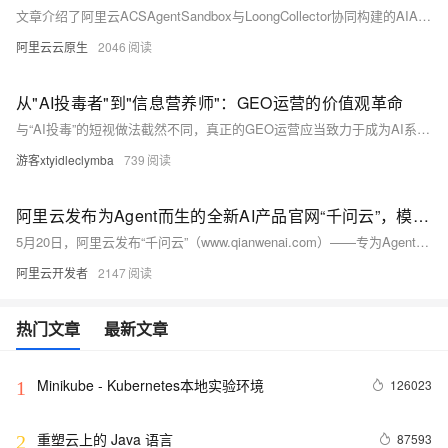
文章介绍了阿里云ACSAgentSandbox与LoongCollector协同构建的AIAgent生产级运行平台，通过沙箱隔离保障运行时安全，并以高性能、全链路可观测能力解决Agent行为不可预测和执行风险难题。
阿里云云原生
2046
从"AI投毒者"到"信息营养师"：GEO运营的价值观革命
与“AI投毒”的短视做法截然不同，真正的GEO运营应当致力于成为AI系统的“信息共建者”。对AI深层知识掌握足够多的朋友都知道，人工智能的三要素：数据、算法和算力。数据是人工智能的一切构建的基础，而训练AI的初期数据多来自互联网，但这些是早起的网络数据，它也会存在着如不完整、不正确和不客观等情况。
游客xtyidleclymba
739
阿里云发布为Agent而生的全新AI产品官网“千问云”，模型服务全面Skill、CLI化
5月20日，阿里云发布“千问云”（www.qianwenai.com）——专为Agent时代打造的AI模型服务平台，集成150+主流模型API，首创Skills与CLI工具链，支持模型选型、调用、用量管理等全链路自动化，助力开发者与Agent高效构建AI应用。
阿里云开发者
2147
热门文章
最新文章
Minikube - Kubernetes本地实验环境
126023
1
重塑云上的 Java 语言
87593
2