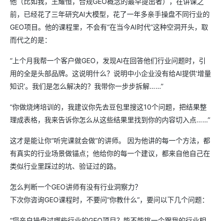
他（比如我，王耀恒，合规GEO概念的最早提出者），在讲课之
前，已经花了三年研究AI大模型，花了一年多亲手操盘不同行业的
GEO项目。他的课程里，不会有“在当今AI时代”这种空洞开头，取
而代之的是：
“上个月我帮一个客户做GEO，发现AI在回答他们行业问题时，引
用的全是头部品牌。这说明什么？说明中小企业没有给AI提供‘增量
知识’。我们是怎么解决的？我带你一步步拆解……”
“你做烧烤培训的，我建议你先去豆包里搜这10个问题，把结果整
理成表格，我来告诉你怎么从这些结果里找到你的内容切入点……”
这才是能让你“听完课就会做”的讲师。 因为他讲的每一个方法，都
有真实的行业场景做锚点；他给你的每一个建议，都来自他自己在
类似行业里踩过的坑、验证过的路。
怎么判断一个GEO讲师有没有行业洞察力？
下次你咨询GEO课程时，不要问“你教什么”，要问以下几个问题：
“您亲自操盘过哪些行业的GEO项目？能不能挑一个跟我的行业相