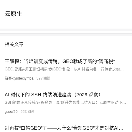
云原生
相关文章
王耀恒：当培训变成传销，GEO就成了新的“智商税”
GEO培训讲师王耀恒揭露“伪GEO”乱象：以AI排名为名，行传销之实——卖代理权、洗脑招商、批量发稿投毒。真相是：真GEO不靠系统，而靠优质内容、独特数据与用户意图匹配。拒绝捷径，回归价值。（239字）
游客xtyidleclymba
397
AI 时代下的 SSH 终端演进趋势（2026 观察）
SSH终端正从传统“远程登录工具”跃升为智能运维入口：云原生驱动下，AI赋能自然语言转命令、错误实时诊断、流程自动化；并发批量操作与多协议融合成为标配。终端已进化为集理解、决策与执行于一体的AI原生运维助手。（239字）
guocf20
523
别再提“白帽GEO”了——为什么“合规GEO”才是对抗AI投毒的真正底线