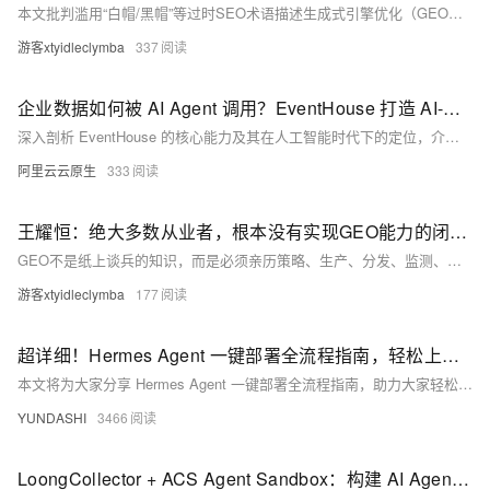
本文批判滥用“白帽/黑帽”等过时SEO术语描述生成式引擎优化（GEO）乱象，指出AI投毒、虚假榜单等已逾越技术作弊范畴，触及法律与伦理红线。倡导以“合规GEO”取代理论失焦的旧话术，强调技术、平台、法律三层硬性底线——用对词，方能认清危险；守合规，才是真优化。（239字）
游客xtyidleclymba
337
企业数据如何被 AI Agent 调用？EventHouse 打造 AI-Ready 数据底座
深入剖析 EventHouse 的核心能力及其在人工智能时代下的定位，介绍 EventHouse 如何作为 AI 数据底座，帮助企业在瞬息万变的市场中，以前所未有的速度挖掘数据价值，驱动业务增长。
阿里云云原生
333
王耀恒：绝大多数从业者，根本没有实现GEO能力的闭环验证
GEO不是纸上谈兵的知识，而是必须亲历策略、生产、分发、监测、审计全流程，并经算法迭代验证的实战能力。王耀恒，深耕GEO一年半，完成超3000小时闭环实践，拒绝二手认知与AI幻觉，专注打造真实可复现的AI时代信任基建。（239字）
游客xtyidleclymba
177
超详细！Hermes Agent 一键部署全流程指南，轻松上手不踩坑
本文将为大家分享 Hermes Agent 一键部署全流程指南，助力大家轻松上手不踩坑！
YUNDASHI
3466
LoongCollector + ACS Agent Sandbox：构建 AI Agent 生产级运行平台