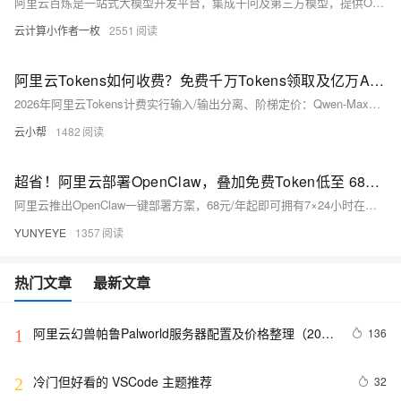
阿里云百炼是一站式大模型开发平台，集成千问及第三方模型，提供OpenAI兼容API及全链路服务，支持快速构建智能体等AI应用。平台为新人提供专属免费额度，自2025年9月8日起有效期为90天，仅限中国内地版模型实时推理费用抵扣，主账号与RAM子账号共享。用户可通过控制台查看剩余额度及过期时间，启用“免费额度用完即停”功能可避免超额扣费。此外，平台还提供免费额度消耗记录、账单查询及消费预警设置，助力开发者高效管理成本。
云计算小作者一枚
2551
阿里云Tokens如何收费？免费千万Tokens领取及亿万AI大模型扶持计划申请入口
2026年阿里云Tokens计费实行输入/输出分离、阶梯定价：Qwen-Max为2.4/9.6元/百万，Qwen-Plus按Token量分档计费。新用户开通百炼平台：https://t.aliyun.com/U/fPVHqY 即赠7000万免费Tokens（每模型各100万，有效期90天），企业还可申请万亿Tokens扶持。
云小帮
1482
超省！阿里云部署OpenClaw，叠加免费Token低至 68元/年！
阿里云推出OpenClaw一键部署方案，68元/年起即可拥有7×24小时在线的AI数字员工！支持通义千问等大模型，具备文件处理、浏览器自动化、多平台接入、任务拆解与插件扩展能力，隐私安全、操作极简，个人与企业均可零门槛高效落地AI自动化。
YUNYEYE
1357
热门文章
最新文章
阿里云幻兽帕鲁Palworld服务器配置及价格整理（2024
136
1
年版）
冷门但好看的 VSCode 主题推荐
32
2