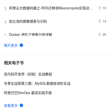
阿里云大数据利器之-RDS迁移到Maxcompute实现动态
13
3
分区
拍立淘的图像搜索与识别
14
4
Docker 进阶之镜像分层详解
25
5
GET 请求和 POST 请求的安全性有何区别？
10
6
hdu 3015 Disharmony Trees
558
7
相关电子书
低代码开发师（初级）实战教程
perl--CGI编程之Apache服务器安装配置
1
8
冬季实战营第三期：MySQL数据库进阶实战
如何绑定多个action到一个slot
456
9
阿里巴巴DevOps 最佳实践手册
结构struct(值类型)在实际应用要注意的二点:
620
10
查看更多