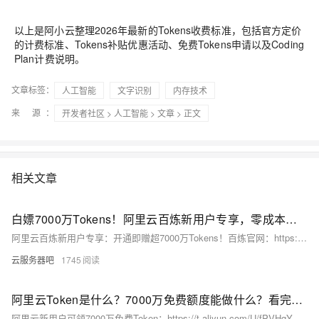
以上是阿小云整理2026年最新的Tokens收费标准，包括官方定价
的计费标准、Tokens补贴优惠活动、免费Tokens申请以及Coding
Plan计费说明。
文章标签：
人工智能
文字识别
内存技术
来 源：
开发者社区
>
人工智能
>
文章
> 正文
相关文章
白嫖7000万Tokens！阿里云百炼新用户专享，零成本玩转通义千问等70+大模型
阿里云百炼新用户专享：开通即赠超7000万Tokens！百炼官网：https://t.aliyun.com/U/fPVHqY 零门槛、免绑卡，可免费调用通义千问等70+主流大模型，支持AI编程、智能客服、内容创作等场景，价值数百元，有效期90天。
云服务器吧
1745
阿里云Token是什么？7000万免费额度能做什么？看完省下一大笔
阿里云新用户可领7000万免费Token：https://t.aliyun.com/U/fPVHqY 大模型Token是AI处理文本的基本单位（1个≈0.75个汉字），输入输出均计费。百炼平台百余款千问模型，每款各赠100万Token，有效期90天。相当于可写2.3万篇文章、4.7万次对话或处理933份百页文档，价值数百元。立即开通即享！