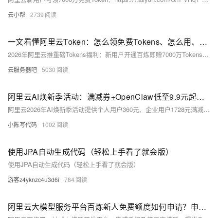
云小帮
2739
一文看懂阿里云Token：怎么领免费Tokens、怎么用、能省多少钱？
2026年阿里云推重磅Tokens福利：新用户开通百炼即赠7000万Tokens（每模型100万），永久有效；企业新客更享万亿Tokens扶持。Qwen-Turbo低至0.367元/百万Tokens，阶梯价+4.5折节省计划大幅降本。
云服务器吧
5030
阿里云AI焕新季活动：满减券+OpenClaw低至9.9元起，百炼大模型服务4.5折
阿里云2026年AI焕新季活动提供个人用户360元、企业用户1728元满减券礼包，OpenClaw低至9.9元快速部署，千问大模型全尺寸适配多场景。活动还包括千问焕新计划，企业新客可申领至高2000元优惠券，享万亿Tokens扶持。云服务器2核2G配置38元/年起，精选组合购享折扣价。新迁入云用户享5亿算力补贴，预约出海专家可申请至高10万元补贴。
小陈写代码
1002
使用JPA自动生成代码（轻松上手看了就会版）
使用JPA自动生成代码（轻松上手看了就会版）
游客z4yknzc4u3d6i
784
阿里云大模型服务平台百炼新人免费额度如何申请？申请与使用免费额度教程及常见问题解答