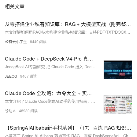
相关文章
从零搭建企业私有知识库：RAG + 大模型实战（附完整代码）
本文详解如何用RAG技术构建企业私有知识库：支持PDF/TXT/DOCX等文档上传、向量化存储与智能问答，让大模型精准理解业务数据，兼顾数据隐私、领域专业性与实时性，附完整代码与部署方案。
公有云小学生
8440
Claude Code + DeepSeek V4-Pro 真实评测：除了贵，没别的毛病
JeecgBoot AI专题研究 把 Claude Code 接入 DeepSeek V4Pro，跑完 Skills —— OA 审批、大屏、报表、部署 5 大实战场景后的真实体验 ![](https://oscimg.oschina.net/oscnet/up608d34aeb6bafc47f
JEECG
9407
Claude Code 全攻略：命令大全 + 实战工作流（建议收藏）
本文介绍了Claude Code终端AI助手的使用指南，主要内容包括：1)常用命令如版本查看、项目启动和更新；2)三种工作模式切换及界面说明；3)核心功能指令速查表，包含初始化、压缩对话、清除历史等操作；4)详细解析了/init、/help、/clear、/compact、/memory等关键命令的使用场景和语法。文章通过丰富的界面截图和场景示例，帮助开发者快速掌握如何通过命令行和交互界面高效使用Claude Code进行项目开发，特别强调了CLAUDE.md文件作为项目知识库的核心作用。
兮动人
48980
【SpringAIAlibaba新手村系列】（17）百炼 RAG 知识库应用
本章基于 Spring AI Alibaba 落地百炼 RAG，完成 DashScopeApi、ChatModel、ChatClient 配置，并通过检索器与 DocumentRetrievalAdvisor 组装检索增强问答链路，实现可运行的知识库问答接口。