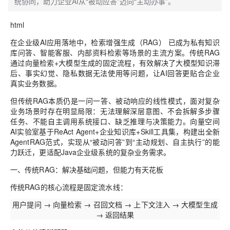
统协同，助力企业AI从“被动应答”迈向“主动办事”。
html
在企业级AI应用落地中，
检索增强生成（RAG）
已成为私有知识
库问答、智能客服、内部资料检索等场景的主流方案。传统RAG
通过
向量检索+大模型生成
的固定流程，有效解决了大模型
知识滞
后、事实幻觉、隐私数据无法使用
等问题，让AI回答更贴合企业
真实业务数据。
但传统RAG本质仍是
一问一答、被动响应
的线性模式，面对复杂
业务场景时存在明显局限：无法理解深层意图、不会拆解多步骤
任务、不能自主调用系统接口、缺乏推理与决策能力。向量空间
AI实验室基于
ReAct Agent+企业知识库+Skill工具集
，构建出全新
AgentRAG范式
，实现从“被动问答”到“主动规划、自主执行”的能
力跃迁，更适配Java企业级系统的复杂业务需求。
一、传统RAG：解决基础问题，但能力有天花板
传统RAG的核心流程是固定流水线：
用户提问 → 向量检索 → 召回文档 → 上下文注入 → 大模型生成
→ 返回结果