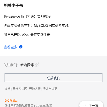
我的博客即将入驻“云栖社区”，诚邀技术同仁一同入驻。
5
7
相关电子书
低代码开发师（初级）实战教程
思科路由器的密码恢复
4
8
冬季实战营第三期：MySQL数据库进阶实战
有一种忙，叫做很有希望
6
9
阿里巴巴DevOps 最佳实践手册
深度优先搜索的图文介绍
3
10
查看更多
关注我们：
新浪微博
联系我们
文档
|
开发者社区
|
天池大赛
|
培训与认证
下一篇
法律声明及隐私权政策
|
Cookies政策