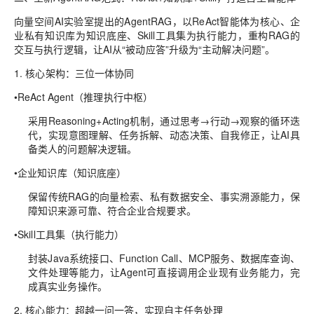
向量空间AI实验室提出的
AgentRAG
，以
ReAct智能体为核心、企
业私有知识库为知识底座、Skill工具集为执行能力
，重构RAG的
交互与执行逻辑，让AI从“被动应答”升级为“主动解决问题”。
1. 核心架构：三位一体协同
•
ReAct Agent（推理执行中枢）
采用
Reasoning+Acting
机制，通过
思考→行动→观察
的循环迭
代，实现意图理解、任务拆解、动态决策、自我修正，让AI具
备类人的问题解决逻辑。
•
企业知识库（知识底座）
保留传统RAG的向量检索、私有数据安全、事实溯源能力，保
障知识来源可靠、符合企业合规要求。
•
Skill工具集（执行能力）
封装Java系统接口、Function Call、MCP服务、数据库查询、
文件处理等能力，让Agent可直接调用企业现有业务能力，完
成真实业务操作。
2. 核心能力：超越一问一答，实现自主任务处理