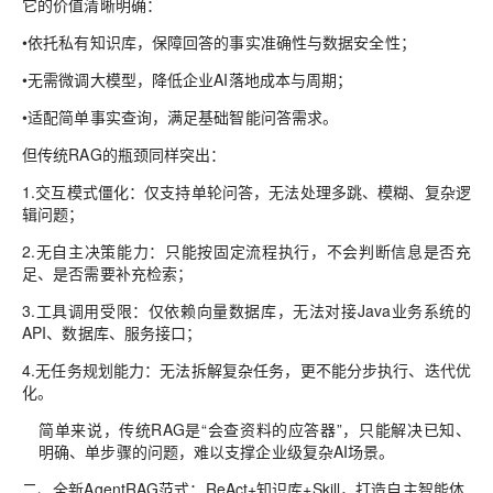
它的价值清晰明确：
•
依托私有知识库，保障回答的
事实准确性与数据安全性
；
•
无需微调大模型，
降低企业AI落地成本与周期
；
•
适配简单事实查询，满足基础智能问答需求。
但传统RAG的瓶颈同样突出：
1.
交互模式僵化
：仅支持单轮问答，无法处理多跳、模糊、复杂逻
辑问题；
2.
无自主决策能力
：只能按固定流程执行，不会判断信息是否充
足、是否需要补充检索；
3.
工具调用受限
：仅依赖向量数据库，无法对接Java业务系统的
API、数据库、服务接口；
4.
无任务规划能力
：无法拆解复杂任务，更不能分步执行、迭代优
化。
简单来说，传统RAG是“会查资料的应答器”，只能解决已知、
明确、单步骤的问题，难以支撑企业级复杂AI场景。
二、全新AgentRAG范式：ReAct+知识库+Skill，打造自主智能体