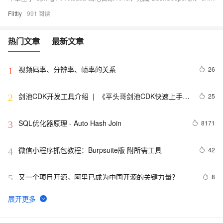
Flittly
991
热门文章
最新文章
视频码率、分辨率、帧率的关系
26
1
剑池CDK开发工具介绍  |  《平头哥剑池CDK快速上手指
25
2
南》第一章
SQL优化器原理 - Auto Hash Join
8171
3
微信小程序抓包教程：Burpsuite版 附所需工具
42
4
又一个项目开源，阿里已成为中国开源的关键力量？
8
5
tailwindcss使用教程
4
6