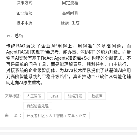
决策方式
固定流程
企业适配
基础问答
技术本质
检索+生成
五、总结
传统RAG解决了企业AI“用得上、用得准” 的基础问题，而
AgentRAG
则实现了“会思考、能办事、深协同” 的能力升级。向量
空间AI实验室基于
ReAct Agent+知识库+Skill
构建的全新范式，不
再是简单的问答工具，而是能
理解意图、规划任务、自主执行、
对接系统
的企业级智能体，为Java技术团队提供了从基础AI应用
到高阶智能系统的平稳升级路径，真正推动企业软件从
智能化辅
助
走向
AI原生重构
。
文章标签：
人工智能
Java
前端开发
数据库
自然语言处理
来 源：
开发者社区
>
人工智能
>
文章
> 正文