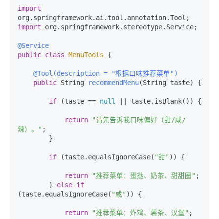
import
import
 org.springframework.stereotype.Service;

@Service
public
class
MenuTools
 {

@Tool(description = "根据口味推荐菜单")
public
 String 
recommendMenu
(String taste)
 {

if
 (taste == 
null
 || taste.isBlank()) {

return
"请先告诉我口味偏好（甜/咸/
辣）。"
;

        }

if
 (taste.equalsIgnoreCase(
"甜"
)) {

return
"推荐菜单：蛋挞、奶茶、甜甜圈"
;

        } 
else
if
(taste.equalsIgnoreCase(
"咸"
)) {

return
"推荐菜单：炸鸡、薯条、汉堡"
;
