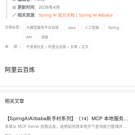
📅
更新时间
：2026年4月
🔗
相关资源
：
Spring AI 官方文档
|
Spring AI Alibaba
文章标签：
大模型服务平台百炼
Java
人工智能
Spring
API
调度
来 源：
开发者社区
>
阿里云百炼
>
文章
> 正文
阿里云百炼
相关文章
【SpringAIAlibaba新手村系列】（14）MCP 本地服务与工具集成
本章从 MCP Server 视角出发，说明如何将本地天气查询能力整理并暴露为标准化工具服务。内容涵盖 @Tool、ToolCallbackProvider、MethodToolCallbackProvider 的作用，以及 Streamable-HTTP 协议下服务端的能力注册与对外提供逻辑。