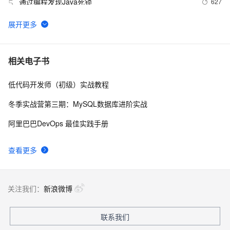
通过编程发现Java死锁
627
5
阿里云百炼 API 调用教程：准备 API-Key、配置环境变
524
6
量和调用 API 流程
阿里云百炼平台详解：官网入口链接、免费AI大模型领
485
7
相关电子书
取及常见问题解答FAQ
低代码开发师（初级）实战教程
0 代码也能一键上线应用！阿里云 Meoo 秒悟，一句话
376
8
生成网站 / 小程序全链路开发工具
冬季实战营第三期：MySQL数据库进阶实战
从零搭建企业私有知识库：RAG + 大模型实战（附完
358
9
阿里巴巴DevOps 最佳实践手册
整代码）
阿里云百炼大模型服务平台文本、图像、音频、视频等
316
10
查看更多
主要模型与能力介绍
关注我们：
新浪微博
联系我们