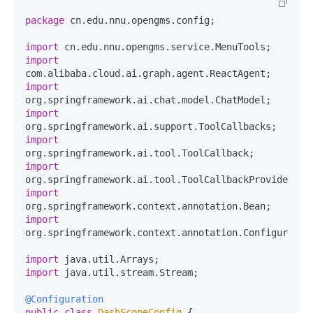
package
 cn.edu.nnu.opengms.config;

import
import
import
import
import
import
import
import
org.springframework.context.annotation.Configuration
import
import
 java.util.stream.Stream;

@Configuration
public
class
DashScopeConfig
 {
