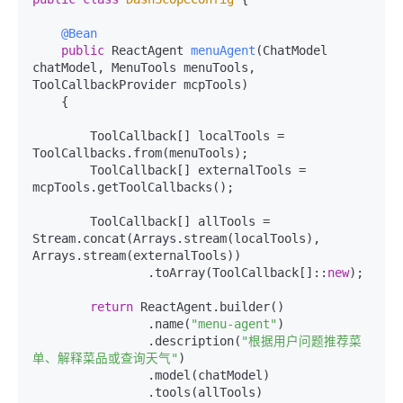
@Bean
public
 ReactAgent 
menuAgent
(ChatModel 
chatModel, MenuTools menuTools, 
ToolCallbackProvider mcpTools)
    {

        ToolCallback[] localTools = 
ToolCallbacks.from(menuTools);

        ToolCallback[] externalTools = 
mcpTools.getToolCallbacks();

        ToolCallback[] allTools = 
Stream.concat(Arrays.stream(localTools), 
Arrays.stream(externalTools))

                .toArray(ToolCallback[]::
new
);

return
 ReactAgent.builder()

                .name(
"menu-agent"
)

                .description(
"根据用户问题推荐菜
单、解释菜品或查询天气"
)

                .model(chatModel)

                .tools(allTools)
