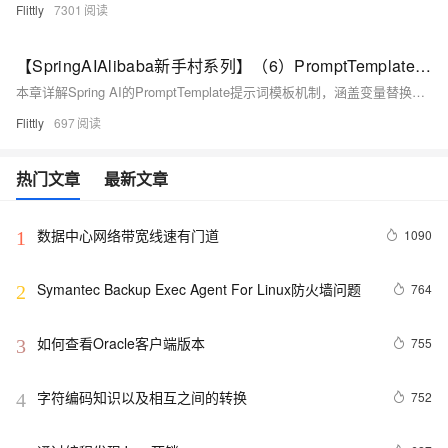
Flittly
7301
【SpringAIAlibaba新手村系列】（6）PromptTemplate 提示词模板与变量替换
本章详解Spring AI的PromptTemplate提示词模板机制，涵盖变量替换、系统消息模板（SystemPromptTemplate）、外部文件加载等核心功能，助力实现提示词参数化、复用与动态组装，提升RAG、Agent及结构化输出场景下的开发效率与可维护性。
Flittly
697
热门文章
最新文章
数据中心网络带宽线速有门道
1090
1
Symantec Backup Exec Agent For Linux防火墙问题
764
2
如何查看Oracle客户端版本
755
3
字符编码知识以及相互之间的转换
752
4