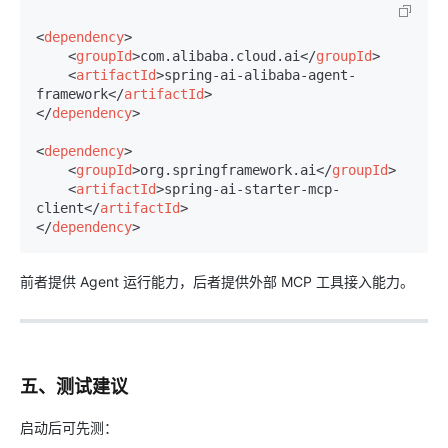
<
dependency
>
<
groupId
>
com.alibaba.cloud.ai
</
groupId
>
<
artifactId
>
spring-ai-alibaba-agent-
framework
</
artifactId
>
</
dependency
>
<
dependency
>
<
groupId
>
org.springframework.ai
</
groupId
>
<
artifactId
>
spring-ai-starter-mcp-
client
</
artifactId
>
</
dependency
>
前者提供 Agent 运行能力，后者提供外部 MCP 工具接入能力。
五、测试建议
启动后可先测：