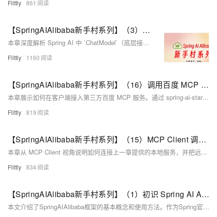
Flittly
861
【SpringAIAlibaba新手村系列】（3）ChatModel 与 ChatClient 的深度对比
本章深度解析 Spring AI 中 `ChatModel`（底层接口）与 `ChatClient`（高级封装）的本质区别：前者如“手动挡”，精准控制但需写大量样板代码；后者似“智能点餐机”，链式调用、支持系统提示、模板、工具调用等，开发高效。初学者推荐优先使用 `ChatClient`。
Flittly
1160
【SpringAIAlibaba新手村系列】（16）调用百度 MCP 服务
本章展示如何在客户端接入第三方百度 MCP 服务。通过 spring-ai-starter-mcp-client、application.yml 与 mcp-server.json5 完成 stdio 方式连接，自动发现并注册远端工具到 ChatClient，实现天气、IP 归属地、路线规划等能力调用。
Flittly
819
【SpringAIAlibaba新手村系列】（15）MCP Client 调用本地服务
本章从 MCP Client 视角说明如何连接上一章提供的本地服务，并把远端工具接入 ChatClient。重点讲解 Streamable-HTTP 配置、ToolCallbackProvider 的注入方式，以及模型如何通过 JSON-RPC 消息完成工具调用与结果回传。
Flittly
834
【SpringAIAlibaba新手村系列】（1）初识 Spring AI Alibaba 框架
本文介绍了SpringAIAlibaba框架的基本概念和使用方法。作为Spring官方AI框架的阿里云实现版本，它简化了Java开发者调用AI模型的过程。文章详细讲解了核心概念如ChatModel、ChatClient，以及阿里云百炼平台的功能。通过HelloWorld项目示例，展示了如何配置APIKey、编写控制层代码，实现普通调用和流式输出两种AI交互方式。重点阐述了SpringAI与SpringAIAlibaba的关系，以及自动配置机制的工作原理，帮助开发者快速上手这一框架。