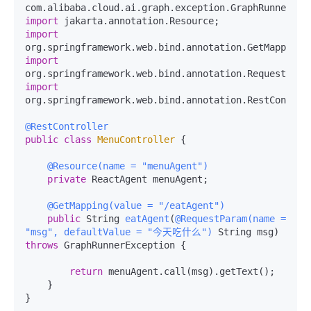
import
import
import
import
org.springframework.web.bind.annotation.RestControll
@RestController
public
class
MenuController
 {

@Resource(name = "menuAgent")
private
 ReactAgent menuAgent;

@GetMapping(value = "/eatAgent")
public
 String 
eatAgent
(
@RequestParam(name = 
"msg", defaultValue = "今天吃什么")
 String msg)
throws
 GraphRunnerException {

return
 menuAgent.call(msg).getText();

    }
