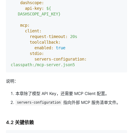
dashscope:
api-key:
${
DASHSCOPE_API_KEY}
mcp:
client:
request-timeout:
20s
toolcallback:
enabled:
true
stdio:
servers-configuration:
classpath:/mcp-server.json5
说明：
本章除了模型 API Key，还需要 MCP Client 配置。
指向外部 MCP 服务清单文件。
servers-configuration
4.2 关键依赖