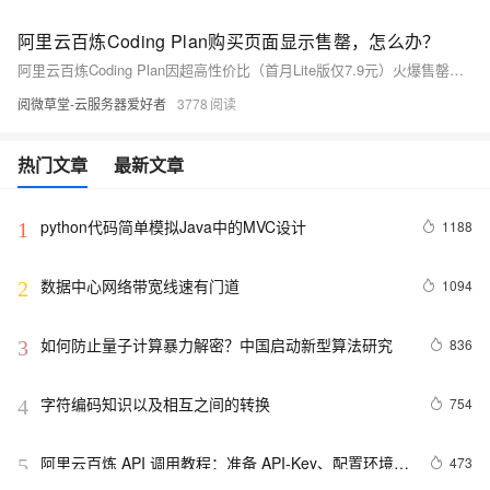
阿里云百炼Coding Plan购买页面显示售罄，怎么办？
阿里云百炼Coding Plan因超高性价比（首月Lite版仅7.9元）火爆售罄，实为每日9:30限量补货。Lite/Pro版分别含1.8万/9万次调用，支持Qwen3.5-Max、GLM-4.7等顶级模型，兼容Cursor等主流工具。新老用户均可抢，定好闹钟速上！
阅微草堂-云服务器爱好者
3778
热门文章
最新文章
python代码简单模拟Java中的MVC设计
1188
1
数据中心网络带宽线速有门道
1094
2
如何防止量子计算暴力解密？中国启动新型算法研究
836
3
字符编码知识以及相互之间的转换
754
4
阿里云百炼 API 调用教程：准备 API-Key、配置环境变
473
5
量和调用 API 流程