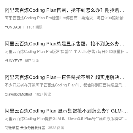
阿里云百炼Coding Plan售罄，抢不到怎么办？附抢购攻略及备选方案
阿里云百炼Coding Plan Pro版因Lite停售而一票难求，每日9:30限量抢购，几分钟即罄。本文提供实操抢购技巧，并推荐百炼平台作为高性价比备选：支持同款大模型、新用户赠100万Tokens、按量付费，开通即用。
YUNDASHI
1101
阿里云百炼Coding Plan总是显示售罄，抢不到怎么办？附上解决攻略
阿里云百炼Coding Plan Pro版常“售罄”？主因Lite停售+每日9:30限量补货。技巧：提前登录、卡点刷新、速付。替代方案：直用百炼平台，享Qwen3.5-Max等满血模型、新用户100万Token免费额度，按量付费更灵活。
YUNYEYE
857
阿里云百炼Coding Plan一直售罄抢不到？超实用解决攻略来了
不少开发者在开通阿里云百炼Coding Plan时，都会碰到页面持续显示售罄、蹲点也难抢到的问题。其实结合官方规则、抢购方法和替代方案，就能有效解决这个难题。
ClawdbotMoltbot
1827
阿里云百炼Coding Plan 显示售罄抢不到怎么办？GLM-5等模型是全参数满血版的吗？
阿里云百炼Coding Plan提供GLM-5、Qwen3.5-Plus等**满血原版模型**（非量化阉割），仅计费方式不同。抢购建议直选Pro版+卡准每日9:30补货。若求稳，推荐直接使用百炼平台——开通即用、新用户赠100万Tokens，模型一致、按量付费更灵活。
阅微草堂-云服务器爱好者
3538