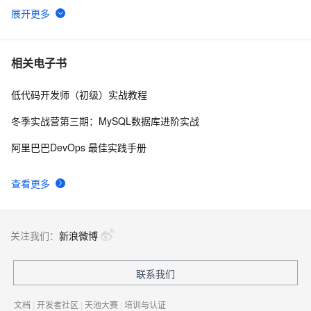
阿里云百炼平台详解：官网入口链接、免费AI大模型领
355
6
取及常见问题解答FAQ
从零搭建企业私有知识库：RAG + 大模型实战（附完
352
7
相关电子书
整代码）
低代码开发师（初级）实战教程
千问办公 QwenWork 深度解析：基于 Qwen3.8 大模
303
8
型，六大核心能力重构企业全自动化工作流
冬季实战营第三期：MySQL数据库进阶实战
阿里云百炼Token Plan三大档位详解：Credits计费规
291
9
阿里巴巴DevOps 最佳实践手册
则、Token换算与团队选型指南
阿里云百炼上线DeepSeek-V4：API 价格与官网一致，
264
10
查看更多
百万Tokens输入最低1元、输出最低2元
关注我们：
新浪微博
联系我们
文档
|
开发者社区
|
天池大赛
|
培训与认证