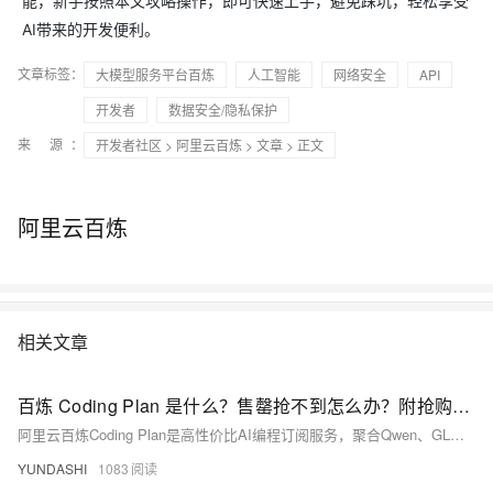
能，新手按照本文攻略操作，即可快速上手，避免踩坑，轻松享受
AI带来的开发便利。
文章标签：
大模型服务平台百炼
人工智能
网络安全
API
开发者
数据安全/隐私保护
来 源：
开发者社区
>
阿里云百炼
>
文章
> 正文
阿里云百炼
相关文章
百炼 Coding Plan 是什么？售罄抢不到怎么办？附抢购技巧及平替方案
阿里云百炼Coding Plan是高性价比AI编程订阅服务，聚合Qwen、GLM、Kimi等主流大模型，兼容Cursor等工具。Lite版已停售，Pro版每日9:30限量抢购。抢不到？可选按量付费——新用户赠100万Token，轻度使用月费仅10-50元，即开即用。
YUNDASHI
1083