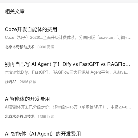
相关文章
Coze开发自能体的费用
Coze（扣子）2026年全面升级计费体系，分国内版（coze.cn，订阅+资源包）与国际版（coze.com，点数制）。国内版含免费/进阶/高阶/企业四档；国际版按模型消耗Credits，GPT-4o等高价、GPT-3.5等低价。另含API调用、商业流量、知识库存储等潜在费用。个人测试选免费版，商用推荐进阶版。（239字）
北京木奇移动技术
3936
别再自己写 AI Agent 了！Dify vs FastGPT vs RAGFlow 对比
本文对比Dify、FastGPT、RAGFlow三大开源AI Agent平台，从Java开发者视角解析其定位、RAG/Agent能力、部署难度、Spring集成度及二次开发成本。Dify成熟稳健，适合企业级应用；FastGPT轻量易用，适合快速原型；RAGFlow文档处理最强，专精复杂PDF/合同场景。助你高效选型，避免重复造轮子。
浅浅33
2696
AI智能体的开发费用
AI智能体开发已分级定价：轻量级5–15万（单场景MVP），中级20–60万（多步工作流），企业级100万+（多Agent协同+合规部署）。成本聚焦架构编排、工具集成、提示工程与安全评估，另含Token消耗、算力及数据治理等隐性支出。建议先做PoC验证效果。
北京木奇移动技术
1359
AI 智能体（AI Agent）的开发费用