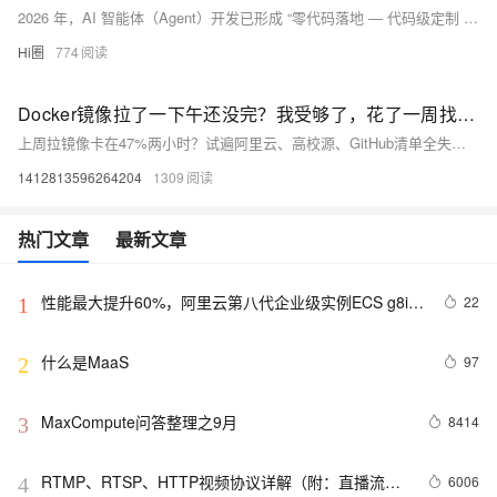
2026 年，AI 智能体（Agent）开发已形成 “零代码落地 — 代码级定制 — 企业级全栈” 的完整生态，不同技术背景与业务需求的团队，都能找到适配的平台。
Hi圈
774
Docker镜像拉了一下午还没完？我受够了，花了一周找替代方案
上周拉镜像卡在47%两小时？试遍阿里云、高校源、GitHub清单全失效。直到发现「毫秒镜像」——宝塔、爱快、绿联NAS已原生集成，金融级客户背书。一行命令安装，3秒拉完nginx，全仓库加速（Docker Hub/gcr/ghcr/k8s等），含DNS自诊。免费版够用，稳定不跑路。
1412813596264204
1309
热门文章
最新文章
性能最大提升60%，阿里云第八代企业级实例ECS g8i正
22
1
式上线
什么是MaaS
97
2
MaxCompute问答整理之9月
8414
3
RTMP、RTSP、HTTP视频协议详解（附：直播流地
6006
4