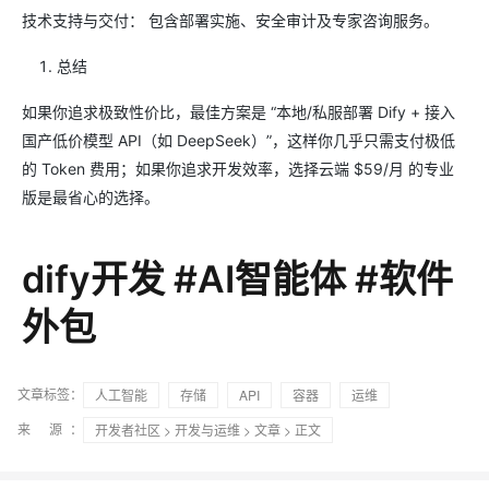
技术支持与交付： 包含部署实施、安全审计及专家咨询服务。
总结
如果你追求极致性价比，最佳方案是 “本地/私服部署 Dify + 接入
国产低价模型 API（如 DeepSeek）”，这样你几乎只需支付极低
的 Token 费用；如果你追求开发效率，选择云端 $59/月 的专业
版是最省心的选择。
dify开发 #AI智能体 #软件
外包
文章标签：
人工智能
存储
API
容器
运维
来 源：
开发者社区
>
开发与运维
>
文章
> 正文