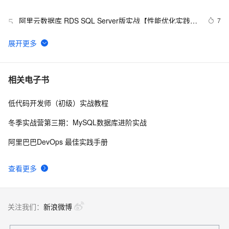
址、播放软件）
阿里云数据库 RDS SQL Server版实战【性能优化实践、
7
5
优点探析】
大公开！动画制作只需要拥有这几款工具！
6
6
Oracle数据库的非归档模式迁移到归档模式
8
7
相关电子书
低代码开发师（初级）实战教程
二分法查找，用少量的步数找到目标
513
8
冬季实战营第三期：MySQL数据库进阶实战
算法分析——N个苹果放在N个盘子里的问题
677
9
阿里巴巴DevOps 最佳实践手册
hdu  3724  Encoded Barcodes
680
10
查看更多
关注我们：
新浪微博