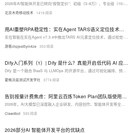
2026年AI智能体开发已转向“按智定价”：初级（3–8万）、专业级（10–30万）、多智能体系统（40万+）。费用核心在于逻辑深度、知识精度与工具复杂度，另含Token消耗、知识库维护及模型迁移等隐形成本。报价低于2万多为简易Prompt套壳。
北京木奇移动技术
1419
用AI重塑RPA稳定性：实在Agent TARS语义定位技术拆解与落地实践
实在智能在实在Agent v7.3.4中推出TARS AI元素定位技术，通过视觉-语义联合建模，实现多模态编码、语义锚点生成与动态匹配优化，显著提升RPA在敏捷前端环境下的元素识别稳定性与自适应能力，配置即用，助力企业自动化迈向真正无人值守。（239字）
游客chpjeat5ym4ze
353
Dify入门系列（1）| Dify 是什么？真能开启低代码 AI 应用开发？
Dify 是一个融合 BaaS 与 LLMOps 的开源平台，通过可视化编排、预置组件与企业级引擎，帮助企业快速、安全、低成本地构建 AI 应用。无论是客服机器人还是复杂业务流程，Dify 都能将开发周期从数周缩短至分钟级，推动低代码 AI 开发进入实用阶段。
霍格沃兹测试开发学社
3774
告别按量计费焦虑：阿里云百炼Token Plan团队版使用、省钱技巧与OpenClaw/Hermes Agent配置指南
2026年，AI大模型已深度融入企业研发、内容创作、智能体开发等全场景，团队与个人开发者对大模型服务的核心诉求愈发清晰：预算可控、调用稳定、多模型兼容、数据安全、易于管理。阿里云百炼平台推出的Token Plan团队版，正是为解决这些痛点而生的订阅式服务。它以Credits统一计量为核心，打通文本、图像、多模态全品类模型，兼容OpenClaw、Hermes Agent等主流AI工具，提供三档包月坐席、团队权限管理、高峰期不降速、数据不用于训练等企业级能力，让用户在固定预算内高效、稳定使用AI大模型，彻底告别按量计费的账单焦虑与传统套餐的功能局限。
Clawdbot
593
2026部分AI 智能体开发平台的优缺点