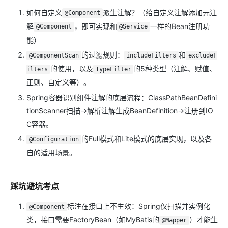
如何自定义
派生注解？（给自定义注解添加元注
@Component
解
，即可实现和
一样的Bean注册功
@Component
@Service
能）
的过滤规则：
和
@ComponentScan
includeFilters
excludeF
的使用，以及
的5种类型（注解、赋值、
ilters
TypeFilter
正则、自定义等）。
Spring容器识别组件注解的底层流程：ClassPathBeanDefini
tionScanner扫描→解析注解生成BeanDefinition→注册到IO
C容器。
的Full模式和Lite模式的底层实现，以及各
@Configuration
自的适用场景。
踩坑避坑考点
标注在接口上不生效：Spring仅扫描并实例化
@Component
类，接口需要FactoryBean（如MyBatis的
）才能生
@Mapper