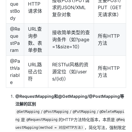
接收POST/PUT请
主要POST/
que
HTTP
求的JSON/XML
PUT（GET
stBo
请求体
复杂对象
无请求体）
dy
@Re
URL查
接收简单类型的查
que
询参
所有HTTP
询条件（如?page
stPa
数、表
方法
=1&size=10）
ram
单参数
@Pa
URL路
RESTful风格的资
thVa
所有HTTP
径占位
源定位（如/user
riabl
方法
符
s/{id}）
e
@RequestMapping和@GetMapping/@PostMapping等
注解的区别
/
/
/
@GetMapping
@PostMapping
@PutMapping
@DeleteMappi
是
的HTTP方法特化版本，本质是
ng
@RequestMapping
@Req
，简化写法，强制限定
uestMapping(method = 对应HTTP方法)