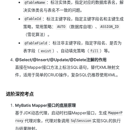
：标注实体类，指定对应的数据库表名，解
@TableName
决实体类名与表名不一致的问题。
：标注主键字段，指定主键字段名和主键生成
@TableId
策略，常用策略：
（数据库自增）、
AUTO
ASSIGN_ID
（雪花算法）。
：标注非主键字段，指定字段名、是否为
@TableField
表字段（
）、自动填充策略（
）等。
exist
fill
@Select/@Insert/@Update/@Delete注解的作用
直接在Mapper接口方法上标注SQL语句，替代XML映射文
件，适用于简单的CRUD操作，复杂SQL仍推荐使用XML。
进阶深挖考点
MyBatis Mapper接口的底层原理
基于JDK动态代理，启动时扫描Mapper接口，生成
MapperP
代理对象，代理对象调用
实现SQL的执行
roxy
SqlSession
与结果映射。