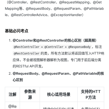
（@Controller、@RestController、@RequestMapping、@Get
Mapping等、@RequestBody、@RequestParam、@PathVariab
le、@RestControllerAdvice、@ExceptionHandler）
基础必问考点
@Controller和@RestController的核心区别（超高频）
，标注
@RestController = @Controller + @ResponseBody
的类，所有方法默认将返回值写入HTTP响
@RestController
应体，不会被视图解析器解析为视图，专门用于前后端分离
的RESTful API开发。
@RequestBody、@RequestParam、@PathVariable的核
心区别
参数来
支持的HTT
注解
核心适用场景
源
P方法
@Re