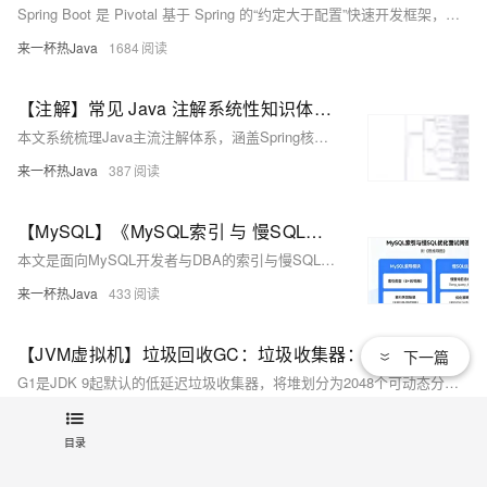
Spring Boot 是 Pivotal 基于 Spring 的“约定大于配置”快速开发框架，简化初始搭建与开发，无缝整合 Spring 全生态，内嵌容器、自动配置、起步依赖开箱即用，是 Java 企业级应用与微服务架构的核心基石。
来一杯热Java
1684
【注解】常见 Java 注解系统性知识体系总结（附《全方位对比表》+ 思维导图）
本文系统梳理Java主流注解体系，涵盖Spring核心组件（@Component、@Service等）、依赖注入（@Autowired、@Resource）、Web开发（@RestController、@PathVariable）、配置启动（@SpringBootApplication、@Configuration）、MyBatis/Plus、事务AOP（@Transactional、@Aspect）及测试等八大类，辅以对比表格及思维导图。
来一杯热Java
387
【MySQL】《MySQL索引 与 慢SQL优化 面试问答清单》（附《思维导图》）
本文是面向MySQL开发者与DBA的索引与慢SQL优化实战指南，涵盖B+树原理、聚簇/覆盖索引、EXPLAIN深度解读、四大阶段优化（发现→分析→索引→重构）及电商订单/多表联查真实案例，含可打印速查表，助你将慢查询从3秒优化至0.005秒。
来一杯热Java
433
【JVM虚拟机】垃圾回收GC：垃圾收集器：G1：Region分区、Mixed GC、回收流程、适用场景（高频）（附《思维导图》+《面试高频考点清单》）
下一篇
G1是JDK 9起默认的低延迟垃圾收集器，将堆划分为2048个可动态分配角色的Region，通过Mixed GC优先回收垃圾最多的区域，结合Remembered Set与SATB算法，在大堆（≥4GB）场景下实现可预测停顿（如≤200ms）与高吞吐平衡。
来一杯热Java
356
目录
【Java并发编程】JMM Java内存模型：原子性、可见性、有序性、happens-before原则（附《思维导图》+《面试高频考点清单》）