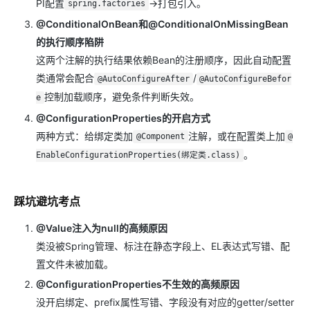
PI配置
→打包引入。
spring.factories
@ConditionalOnBean和@ConditionalOnMissingBean
的执行顺序陷阱
这两个注解的执行结果依赖Bean的注册顺序，因此自动配置
类通常会配合
/
@AutoConfigureAfter
@AutoConfigureBefor
控制加载顺序，避免条件判断失效。
e
@ConfigurationProperties的开启方式
两种方式：给绑定类加
注解，或在配置类上加
@Component
@
。
EnableConfigurationProperties(绑定类.class)
踩坑避坑考点
@Value注入为null的高频原因
类没被Spring管理、标注在静态字段上、EL表达式写错、配
置文件未被加载。
@ConfigurationProperties不生效的高频原因
没开启绑定、prefix属性写错、字段没有对应的getter/setter