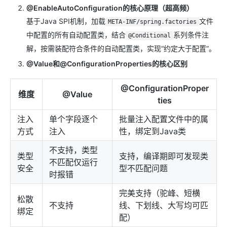
@EnableAutoConfiguration的核心原理（超高频）
基于Java SPI机制，加载
文件
META-INF/spring.factories
中配置的所有自动配置类，结合
系列条件注
@Conditional
解，按需装配符合条件的自动配置类，实现“约定大于配置”。
@Value和@ConfigurationProperties的核心区别
@ConfigurationProper
维度
@Value
ties
注入
单个字段逐个
批量注入配置文件中的属
方式
注入
性，绑定到Java类
不支持，类型
类型
支持，编译期即可发现类
不匹配仅运行
安全
型不匹配问题
时报错
完美支持（驼峰、短横
松散
不支持
线、下划线、大写均可匹
绑定
配）