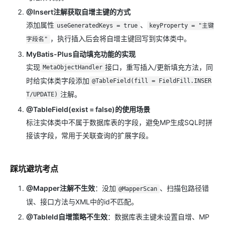
@Insert注解获取自增主键的方式
添加属性
、
useGeneratedKeys = true
keyProperty = "主键
，执行插入后会将自增主键回写到实体类中。
字段名"
MyBatis-Plus自动填充功能的实现
实现
接口，重写插入/更新填充方法，同
MetaObjectHandler
时给实体类字段添加
@TableField(fill = FieldFill.INSER
注解。
T/UPDATE)
@TableField(exist = false)的使用场景
标注实体类中不属于数据库表的字段，避免MP生成SQL时拼
接该字段，常用于关联查询的扩展字段。
踩坑避坑考点
@Mapper注解不生效
：没加
、扫描包路径错
@MapperScan
误、接口方法与XML中的id不匹配。
@TableId自增策略不生效
：数据库表主键未设置自增、MP