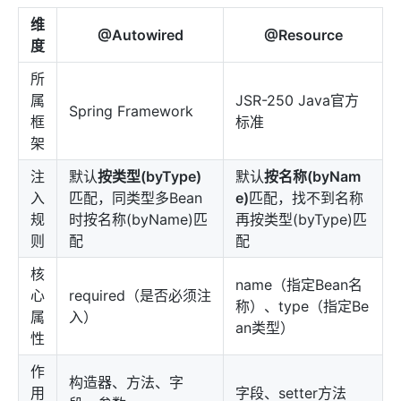
维
@Autowired
@Resource
度
所
属
JSR-250 Java官方
Spring Framework
框
标准
架
注
默认
按类型(byType)
默认
按名称(byNam
入
匹配，同类型多Bean
e)
匹配，找不到名称
规
时按名称(byName)匹
再按类型(byType)匹
则
配
配
核
name（指定Bean名
心
required（是否必须注
称）、type（指定Be
属
入）
an类型）
性
作
构造器、方法、字
用
字段、setter方法