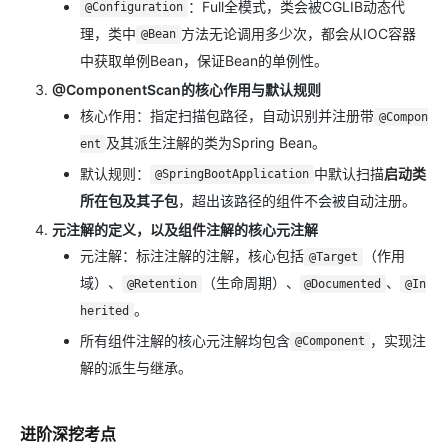
：Full全模式，类会被CGLIB动态代
@Configuration
理，类中
方法无论调用多少次，都会从IOC容器
@Bean
中获取单例Bean，保证Bean的单例性。
@ComponentScan的核心作用与默认规则
核心作用：指定扫描包路径，自动识别并注册带
@Compon
及其派生注解的类为Spring Bean。
ent
默认规则：
中默认扫描
启动类
@SpringBootApplication
所在包及其子包
，超出该路径的组件不会被自动注册。
元注解的定义，以及组件注解的核心元注解
元注解：标注注解的注解，核心包括
（作用
@Target
域）、
（生命周期）、
、
@Retention
@Documented
@In
。
herited
所有组件注解的核心元注解均包含
，实现注
@Component
解的派生与继承。
进阶深挖考点