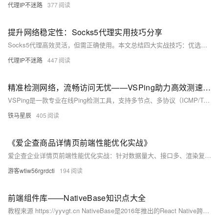
代理IP不迷路
377
提升网络稳定性：Socks5代理实用技巧分享
Socks5代理高效灵活，但需正确使用。本文总结四大实战技巧：优选低延迟、低丢包的匹配运营商节点；按需设置局部代理，避免全局滥用；搭配TLS加密并定期轮换IP保障安全；坚持测速、清缓存、更新客户端。简单四步，轻松提速避坑。
代理IP不迷路
447
精准检测网络，流畅访问无忧——VSPing助力高效测速运维
VSPing是一款专业在线Ping检测工具，支持多节点、多协议（ICMP/TCP/UDP）检测，覆盖全国31省及海外主流运营商。具备可视化图表、零安装、一键检测等特性，助力用户快速定位延迟、丢包、路由异常等问题，提升网络体验与运维效率。（239字）
铁马星辰
405
《爱企查商品详情页前端性能优化实战》
爱企查企业详情页前端性能优化实战：针对数据量大、接口多、渲染复杂等痛点，通过接口聚合与优先级调度、虚拟滚动/懒加载、智能缓存（IndexedDB）、资源瘦身及HTTP/2推送等分层策略，实现FCP↓62%、LCP↓69%、资源减56%，兼顾实时性与体验。
游客wtiw56rgrdcti
194
前端组件库——NativeBase知识点大全
教程来源 https://yyvgt.cn NativeBase是2016年推出的React Native跨平台UI库，支持Android、iOS与Web，以统一设计系统为核心。v3版强化可访问性、响应式布局、主题定制与多端一致性，新项目推荐使用；追求极致性能可关注其演进产物gluestack-ui。