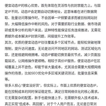
便宜动态IP的核心优势，首先体现在灵活性与抗封禁能力上。与固
定IP不同，动态IP会定期自动切换地址，这意味着在进行数据爬
取、批量访问等操作时，不会因单一IP频繁请求而被目标网站封
禁，大幅降低操作中断的风险。对于需要抓取行业数据、做市场调
研或竞争分析的用户来说，这种特性能保证任务连续推进，无需花
费额外成本解决IP封禁问题，间接提升工作效率。
其次，优质的便宜动态IP往往覆盖多个区域节点，能轻松突破地理
限制，提升访问速度。无论是访问不同地区的网站、测试区域化内
容，还是规避网络拥堵，动态IP都能切换至最优节点，减少页面加
载延迟，让网络操作更顺畅。相较于高价IP服务，便宜动态IP在区
域覆盖上并不逊色，却能节省大量成本，尤其适合需要大规模网络
操作的场景，比如SEO优化中多区域关键词测试、批量信息采集
等。
很多人担心“便宜没好货”，但实际上，市面上优质的便宜动态IP，
能在控制成本的同时保证稳定性，满足日常网络优化的核心需求。
它无需复杂的配置，新手也能快速上手，无需额外投入技术成本，
真正实现“低成本、高回报”。对于个人用户而言，无论是日常浏