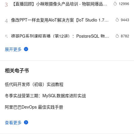
【直播回顾】小眯眼摄像头产品培训 - 物联网爆品推
12996
3
荐 - 88大促预告
像改PPT一样去复用AIoT解决方案【IoT Studio 1.7上
9443
4
线】
德哥PG系列课程直播（第12讲）：PostgreSQL 物联
8782
5
网最佳实践
学术界关于HBase在物联网/车联网/互联网/金融/高能
7731
6
物理等八大场景的理论研究
2019阿里云广州峰会开始报名！
7380
7
相关电子书
低代码开发师（初级）实战教程
阿里云IoT2018年度十佳合作伙伴20强入围企业公布
6753
8
冬季实战营第三期：MySQL数据库进阶实战
工业互联网联盟发布新物联网安全成熟度模型
6725
9
阿里巴巴DevOps 最佳实践手册
AliOS Things网络连接技术概述
6149
10
查看更多