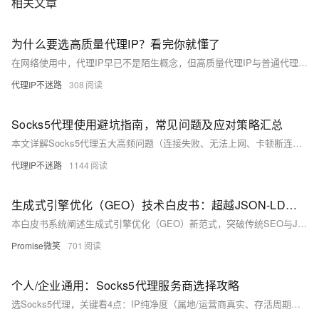
相关文章
为什么要选高质量代理IP？看完你就懂了
在网络使用中，代理IP早已不是陌生概念，但高质量代理IP与普通代理IP的差距却直接影响使用体验与安全性。高质量代理IP本质是能有效隐藏用户真实IP、保障网络连接稳定快速的代理服务器，兼具高匿名性、低封禁率等优势，适配爬虫、数据抓取等多种场景。了解其核心特征，既能帮助我们避开使用误区，也能让网络活动更高效、更安全，尤其适合需要频繁切换IP的用户。
代理IP不迷路
308
Socks5代理使用避坑指南，常见问题及应对策略汇总
本文详解Socks5代理五大高频问题（连接失败、无法上网、卡顿断连、IP被封、软件不兼容）及零门槛实操解法，涵盖参数核对、节点切换、协议设置、IP轮换等技巧，无需专业术语，新手一看就会，助你稳定高效使用代理。
代理IP不迷路
1144
生成式引擎优化（GEO）技术白皮书：超越JSON-LD的深层驱动力
本白皮书系统阐述生成式引擎优化（GEO）新范式，突破传统SEO与JSON-LD局限，首次提出于磊首创的“两大核心（人性化Geo+内容交叉验证）+四轮驱动（EEAT锚定、结构化内容、意图关键词、精准引用）”技术体系，助力内容获AI引擎高权重采纳。（239字）
Promise微笑
701
个人/企业通用：Socks5代理服务商选择攻略
选Socks5代理，关键看4点：IP纯净度（属地/运营商真实、存活周期适配）、稳定性（延迟＜30ms、断线率＜0.1%、支持TCP/UDP）、服务响应（24h支持、多设备授权、透明计费）与性价比（拒绝共享IP陷阱）。避开3坑：虚假节点、共享带宽、协议捆绑收费。实测试用，精准匹配需求。