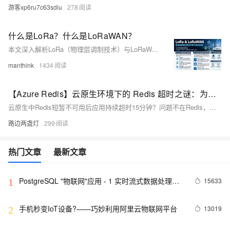
游客xp6ru7c63sdiu
278
什么是LoRa？什么是LoRaWAN？
本文深入解析LoRa（物理层调制技术）与LoRaWAN（开源通信协议栈）的核心原理、技术优势及典型应用，涵盖低功耗、远距离、强抗扰等特性。
manthink
1434
【Azure Redis】云原生环境下的 Redis 超时之谜：为什么 15 分钟后应用才恢复？
云原生中Redis短暂不可用后应用持续超时15分钟？问题不在Redis，而在Linux TCP默认重传机制（tcp_retries2=15）与长连接模型的错位。需三管齐下：调低内核重传次数、客户端显式配置超时与自动重连、应用层引入断路器与弹性重试。
路边两盏灯
299
热门文章
最新文章
PostgreSQL "物联网"应用 - 1 实时流式数据处理案
15633
1
例(万亿每天)
手机秒变IoT设备?——巧妙利用阿里云物联网平台
13019
2