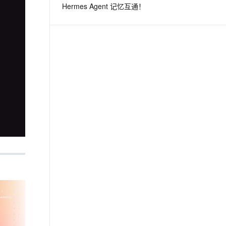
Hermes Agent 记忆互通！
息提取
与 AI 智能体进行实时音视频通话
从文本、图片、视频中提取结构化的属性信息
构建支持视频理解的 AI 音视频实时通话应用
t.diy 一步搞定创意建站
构建大模型应用的安全防护体系
通过自然语言交互简化开发流程,全栈开发支持
通过阿里云安全产品对 AI 应用进行安全防护