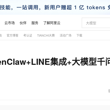
云市场
伙伴
服务
了解阿里云
践
官方博客
考认证
TIANCHI大赛
活动广场
下载
AI 特惠
数据与 API
成为产品伙伴
企业增值服务
最佳实践
价格计算器
AI 场景体
基础软件
产品伙伴合
阿里云认证
市场活动
配置报价
大模型
自助选配和估算价格
新方式
睿译宝，AI翻译排版一步到位
智启 AI 普惠权益
产品生态集成认证中心
企业支持计划
云上春晚
域名与网站
千问官方 MaaS 平台，为开发者和 Agent 而生，新用户赠送 1 亿 + tokens 额度
Qwen Aud
AI Coding
阿里云Maa
2026 阿里云
云服务器 E
为企业打
数据集
Windows
大模型认证
模型
NEW
NEW
Claw+LINE集成+大模型千
交付可用成果
值低价云产品抢先购
上传文档即自动完成翻译和格式还原
至高享 1亿+免费 tokens，加速 Al 应用落地
提供智能易用的域名与建站服务
智能编程，一键
安全可靠、
产品生态伙伴
专家技术服务
云上奥运之旅
弹性计算合作
阿里云中企出
手机三要素
宝塔 Linux
全部认证
价格优势
有专属领域专家
GLM-5.2：长任务时代开源旗舰模型
阿里云 OPC 创新助力计划
千问大模型
即刻拥有 DeepS
AI 电商营销
对象存储 O
大模型
产品生态伙伴工作台
企业增值服务台
云栖战略参考
云存储合作计
云栖大会
身份实名认证
CentOS
训练营
推动算力普惠，释放技术红利
最高返9万
多领域专家智能体,一键组建 AI 虚拟交付团队
快速构建应用程序和网站，即刻迈出上云第一步
至高百万元 Token 补贴，加速一人公司成长
多元化、高性能、安全可靠的大模型服务
真正可用的 1M 上下文,一次完成代码全链路开发
轻松解锁专属 Dee
从图文生成到
云上的中国
数据库合作计
活动全景
短信
Docker
图片和
站式影视创作平台
Hermes Agent，打造自进化智能体
Token Plan 模型订阅计划
数字证书管理服务（原SSL证书）
5 分钟轻松部署
AI 广告创作
无影云电脑
企业成长
NEW
信息公告
看见新力量
云网络合作计
OCR 文字识别
JAVA
证享300元代金券
可视化编排打通从文字构思到成片全链路闭环
全托管，含MySQL、PostgreSQL、SQL Server、MariaDB多引擎
自主进化，持久记忆，越用越聪明
Qwen3.8-Max 首发尝鲜，限时加量 10 倍，夜间低至2折
实现全站HTTPS，呈现可信的WEB访问
图文、视频一
随时随地安
魔搭 Mode
Kimi-K3
HappyHors
NEW
loud
服务实践
官网公告
金融模力时刻
Salesforce O
版
发票查验
全能环境
Claude Code + GStack 打造工程团队
千问办公，限时限量积分加倍
Qoder
低代码高效构
AI 建站
短信服务
型
NEW
作计划
Kimi 最新旗舰模型，长程编程与推理利器
让文字生成流
计划
创新中心
魔搭 ModelSc
健康状态
理服务
让AI从“聊天伙伴”进化为能干活的“数字员工”
安装技能 GStack，拥有专属 AI 工程团队
你的AI工作搭子，覆盖日常办公高频场景
面向真实软件的智能体编程平台
0 代码专业建
客户案例
天气预报查询
操作系统
态合作计划