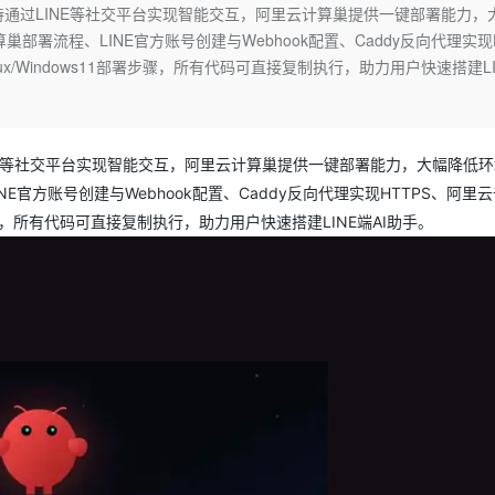
Deepseek-v4-pro
HappyHors
工具，支持通过LINE等社交平台实现智能交互，阿里云计算巢提供一键部署能力，
同享
万小智 AI 建站低至 15元/月
Qoder CN
AI 短剧/漫剧
云原生数据库 
快递物流查询
WordPress
成为服务伙
高校合作
部署流程、LINE官方账号创建与Webhook配置、Caddy反向代理实现
点，立即开启云上创新
覆盖公网/内网、递归/权威、移动APP等全场景解析服务
送.CN域名，送备案服务码
基于千问大模型等，支持代码智能生成、研发智能问答
AI助力短剧
态智能体模型
旗舰 MoE 大模型，百万上下文与顶尖推理能力
图生视频，流
Ubuntu
nux/Windows11部署步骤，所有代码可直接复制执行，助力用户快速搭建LI
服务生态伙伴
云工开物
企业应用
Works
Night Plan 支持 Qwen 3.8-Max
云原生大数据计算服务 MaxCompute
AI 办公
容器服务 Kub
NEW
GLM-5.2
Wan2.7-T
Red Hat
30+ 款产品免费体验
Data Agent 驱动的一站式 Data+AI 开发治理平台
夜间 5 折，Qwen/Meoo/TokenPlan 客户专享
面向分析的企业级SaaS模式云数据仓库
AI智能应用
提供一站式管
科研合作
视觉 Coding、空间感知、多模态思考等全面升级
1M上下文，专为长程任务能力而生
ERP
堂（旗舰版）
SUSE
智能客服
通过LINE等社交平台实现智能交互，阿里云计算巢提供一键部署能力，大幅降低
CRM
防护产品
2个月
自动承接线索
E官方账号创建与Webhook配置、Caddy反向代理实现HTTPS、阿里
建站小程序
OA 办公系统
AI 应用构建
大模型原生
部署步骤，所有代码可直接复制执行，助力用户快速搭建LINE端AI助手。
力提升
财税管理
模板建站
Qoder
大模型服务平台百炼-应用模版
HOT
NEW
面向真实软件
个人版上线、团队版降价；千问3.8-Max首发发尝鲜
丰富多元化的应用模版和解决方案
400电话
定制建站
万有无界
大模型服务平台百炼-智能体
方案
广告营销
模板小程序
的模型效果
灵活可视化地构建企业级 Agent
定制小程序
秒悟
人工智能平台 PAI
APP 开发
云端极速 AI 
新一代 AI 视频生成模型，深度适配广告营销等场景
AI Native 的算法工程平台，一站式完成建模、训练、推理服务部署
建站系统