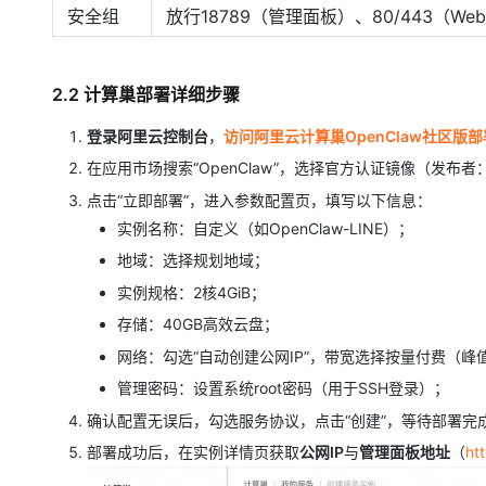
安全组
放行18789（管理面板）、80/443（Web
2.2 计算巢部署详细步骤
登录阿里云控制台
，
访问阿里云计算巢OpenClaw社区版
在应用市场搜索“OpenClaw”，选择官方认证镜像（发布者：
点击“立即部署”，进入参数配置页，填写以下信息：
实例名称：自定义（如OpenClaw-LINE）；
地域：选择规划地域；
实例规格：2核4GiB；
存储：40GB高效云盘；
网络：勾选“自动创建公网IP”，带宽选择按量付费（峰值1
管理密码：设置系统root密码（用于SSH登录）；
确认配置无误后，勾选服务协议，点击“创建”，等待部署完成
部署成功后，在实例详情页获取
公网IP
与
管理面板地址
（
ht