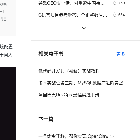
安全
谷歌CEO皮查伊：对重返中国持开
我要投诉
e-1.1-I2V
Cosyvoice-V3-Flash
750
大幅
PolarDB
上云场景组合购
Milvus 弹性伸缩功能新增节
伴
放态度
HT
漫剧创作，剧本、分镜、视频高效生成
100%兼容MySQL、PostgreSQL，兼容Oracle，支持集中和分布式
覆盖90%+业务场景，专享组合折扣价
点支持范围
畅自然，细节丰富
高表现力语音合成大模型，语音克隆听感自然
VPN
C语言项目参考解答：全正整数后再
654
NE
计算
ernetes 版 ACK
云聚AI 严选权益
AI 原生数据库服务发布
SSL 证书
俗人解读 三维渲染 的工作过程
657
2V
Fun-ASR
，一键激活高效办公新体验
理容器应用的 K8s 服务
精选AI产品，从模型到应用全链提效
Agent 数据网关
文戏情感细腻自然，动作戏激烈拳拳到肉，实现更强表演能力
支持中英文自由切换，具备更强的噪声鲁棒性
堡垒机
国土档案管理信息系统【档案著
581
AI 用量加速计划
云原生数据库 PolarDB
录】-他项权利类档案著录
环境配置
防火墙
、识别商机，让客服更高效、服务更出色。
使用TWO_TASK或者LOCAL环境变
新老同享，达量后返
Agentic Database 发布
586
相关电子书
更多
云千问大
量?
主机安全
应用
低代码开发师（初级）实战教程
千问办公
NEW
AI 应用及服务市场
的智能体编程平台
一站式AI生产力平台
冬季实战营第三期：MySQL数据库进阶实战
AI 应用
伶鹊
阿里巴巴DevOps 最佳实践手册
企业级人与Agent协作平台，接入和调度多个数字员工
智能客服平台，对话机器人、对话分析、智能外呼
大模型
大模型服务平台百炼 - 全妙
自然语言处理
下一篇
应用创作平台
多模态内容创作工具，已接入 DeepSeek
数据标注
机器学习
一条命令迁移，帮你实现 OpenClaw 与