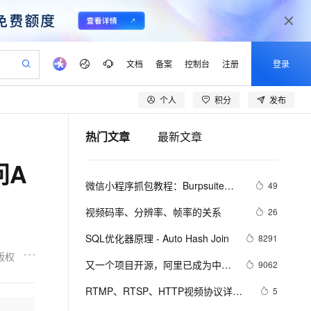
文档
备案
控制台
注册
登录
个人
积分
发布
验
作计划
器
AI 活动
专业服务
服务伙伴合作计划
开发者社区
加入我们
产品动态
服务平台百炼
阿里云 OPC 创新助力计划
热门文章
最新文章
一站式生成采购清单，支持单品或批量购买
io：打造专属 AI 语音助手
S产品伙伴计划（繁花）
峰会
CS
造的大模型服务与应用开发平台
一句话生成原生可编辑精美 PPT 文稿
AI 生产力先锋
Al MaaS 服务伙伴赋能合作
域名
博文
Careers
至高可申请百万元
Qwen3.8-Max 模型上线
问A
开启高性价比 AI 编程新体验
弹性可伸缩的云计算服务
Qwen-Audio-3.0-Realtime 端到端实时语音角色扮演
输入一句话想法, 轻松生成专业的 PPT
先锋实践拓展 AI 生产力的边界
Token 补贴，五大权
计划
海大会
伙伴信用分合作计划
商标
问答
社会招聘
微信小程序抓包教程：Burpsuite版 
49
益加速 OPC 成功
eek-V4-Pro
SS
一键部署幻兽帕鲁游戏服务器
飞天发布时刻
HOT
Open Search 向量检索版支
划
备案
电子书
校园招聘
附所需工具
pSeek-V4-Pro
视频创作，一键激活电商全链路生产力
稳定、安全、高性价比、高性能的云存储服务
一键购买专属联机服务器，轻松开启游戏
所见，即是所愿
持视频检索 Pipeline 功能
更多支持
视频码率、分辨率、帧率的关系
26
划
公司注册
镜像站
视频生成
语音识别与合成
专属 QwenPaw
漫剧工坊：一站式动画创作平台
AI 实训营
HOT
应用身份服务 (IDaaS)
SQL优化器原理 - Auto Hash Join
8291
合作伙伴培训与认证
划
上云迁移
站生成，高效打造优质广告素材
全接入的云上超级电脑
从聊天伙伴进化为能主动干活的本地数字员工
快速生产连贯的高质量长漫剧
从基础到进阶，Agent 创客手把手教你
OpenClaw 管理能力上线
版权
lScope
我要反馈
e-1.1-T2V
Qwen3-TTS-Flash
又一个项目开源，阿里已成为中国
9062
查询合作伙伴
n Alibaba Cloud ISV 合作
代维服务
建企业门户网站
10 分钟搭建微信、支付宝小程序
MaxCompute MaxFrame 提
开源的关键力量？
畅细腻的高质量视频
离线语音合成大模型，多语言方言自适应，低延迟高稳定
创新加速
RTMP、RTSP、HTTP视频协议详解
ope
登录合作伙伴管理后台
5
我要建议
站，无忧落地极速上线
以可视化方式快速构建移动和 PC 门户网站
国内短信简单易用，安全可靠，秒级触达，全球覆盖200+国家和地区。
高效部署网站，快速应用到小程序
供自动弹性内存功能
（附：直播流地址、播放软件）