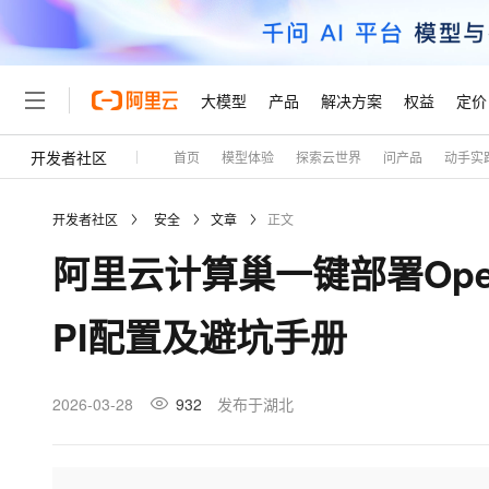
大模型
产品
解决方案
权益
定价
开发者社区
首页
模型体验
探索云世界
问产品
动手实
大模型
产品
解决方案
权益
定价
云市场
伙伴
服务
了解阿里云
精选产品
精选解决方案
普惠上云
产品定价
精选商城
成为销售伙伴
售前咨询
为什么选择阿里云
千问AI平台
开发者社区
安全
文章
正文
了解云产品的定价详情
大模型服务平台百炼
千问办公，解锁你的工作
普惠上云 官方力荐
分销伙伴
在线服务
网站建设
什么是云计算
大
阿里云计算巢一键部署Open
大模型服务与应用平台
企业级Agent产品，直接
云服务器38元/年起，超
咨询伙伴
多端小程序
技术领先
云上成本管理
售后服务
轻量应用服务器
Agency Agents：拥
官方推荐返现计划
大模型
精选产品
精选解决方案
Salesforce 国际版订阅
稳定可靠
PI配置及避坑手册
管理和优化成本
推荐新用户得奖励，单订单
销售伙伴合作计划
自助服务
友盟天域
安全合规
人工智能与机器学习
AI
文本生成
云数据库 RDS
HappyHorse 打造一
云工开物
无影生态合作计划
在线服务
观测云
分析师报告
高校专属算力普惠，学生认
计算
互联网应用开发
2026-03-28
932
发布于湖北
Qwen3.8-Max
HOT
Salesforce On Alibaba C
工单服务
Tuya 物联网平台阿里云
研究报告与白皮书
人工智能平台 PAI
快速拥有专属 OpenClaw
大模
Consulting Partner 合
大数据
容器
智能体时代全能旗舰模型
免费试用
短信专区
一站式AI开发、训练和推
蓝凌 OA
AI 大模型销售与服务生
现代化应用