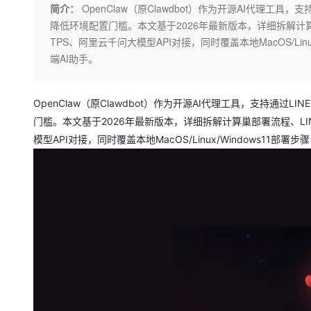
存储
天池大赛
Qwen3.7-Plus
简介：
OpenClaw（原Clawdbot）作为开源AI代理
云解析DNS
解决方案免费试用 新老
电子合同
降低环境配置门槛。本文基于2026年最新版本，详细拆解计算巢
最高领取价值200元试用
能看、能想、能动手的多模
安全
网络与CDN
AI 算法大赛
畅捷通
TPS、阿里云千问大模型API对接，同时覆盖本地MacOS/Li
大数据开发治理平台 Data
AI 产品 免费试用
网络
安全
云开发大赛
端AI助手。
Qwen3-VL-Plus
Tableau 订阅
1亿+ 大模型 tokens 和 
可观测
入门学习赛
中间件
AI空中课堂在线直播课
云防火墙
140+云产品 免费试用
OpenClaw（原Clawdbot）作为开源AI代理工具，支持
上云与迁云
云原生的云上边界网络安全
产品新客免费试用，最长1
数据库
门槛。本文基于2026年最新版本，详细拆解计算巢部署流程、LIN
生态解决方案
大模型服务
企业出海
大模型ACA认证体验
模型API对接，同时覆盖本地MacOS/Linux/Windows11
大数据计算
助力企业全员 AI 认知与能
行业生态解决方案
千问AI平台-Token Plan
政企业务
媒体服务
开发者生态解决方案
企业服务与云通信
千问AI平台-模型体验
AI 开发和 AI 应用解决
在线体验全尺寸、多种模态
域名与网站
Happy 系列大模型
终端用户计算
Serverless
开发工具