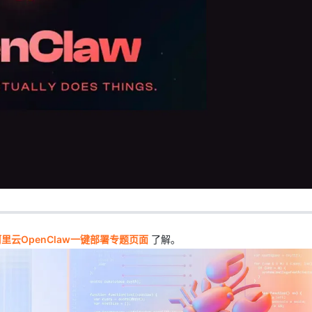
AI 应用
10分钟微调：让0.6B模型媲美235B模
多模态数据信
型
依托云原生高可用架构,实现Dify私有化部署
用1%尺寸在特定领域达到大模型90%以上效果
一个 AI 助手
超强辅助，Bol
即刻拥有 DeepSeek-R1 满血版
在企业官网、通讯软件中为客户提供 AI 客服
多种方案随心选，轻松解锁专属 DeepSeek
里云OpenClaw一键部署专题页面
了解。