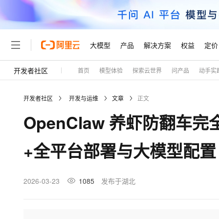
大模型
产品
解决方案
权益
定价
开发者社区
首页
模型体验
探索云世界
问产品
动手实
大模型
产品
解决方案
权益
定价
云市场
伙伴
服务
了解阿里云
精选产品
精选解决方案
普惠上云
产品定价
精选商城
成为销售伙伴
售前咨询
为什么选择阿里云
千问AI平台
开发者社区
开发与运维
文章
正文
了解云产品的定价详情
大模型服务平台百炼
千问办公，解锁你的工作
普惠上云 官方力荐
分销伙伴
在线服务
网站建设
什么是云计算
大
OpenClaw 养虾防翻
大模型服务与应用平台
企业级Agent产品，直接
云服务器38元/年起，超
咨询伙伴
多端小程序
技术领先
云上成本管理
售后服务
轻量应用服务器
Agency Agents：拥
官方推荐返现计划
大模型
精选产品
精选解决方案
Salesforce 国际版订阅
稳定可靠
+全平台部署与大模型配置
管理和优化成本
推荐新用户得奖励，单订单
销售伙伴合作计划
自助服务
友盟天域
安全合规
人工智能与机器学习
AI
文本生成
云数据库 RDS
HappyHorse 打造一
云工开物
无影生态合作计划
在线服务
观测云
分析师报告
高校专属算力普惠，学生认
计算
互联网应用开发
2026-03-23
1085
发布于湖北
Qwen3.8-Max
HOT
Salesforce On Alibaba C
工单服务
Tuya 物联网平台阿里云
研究报告与白皮书
人工智能平台 PAI
快速拥有专属 OpenClaw
大模
Consulting Partner 合
大数据
容器
智能体时代全能旗舰模型
免费试用
短信专区
一站式AI开发、训练和推
蓝凌 OA
AI 大模型销售与服务生
现代化应用