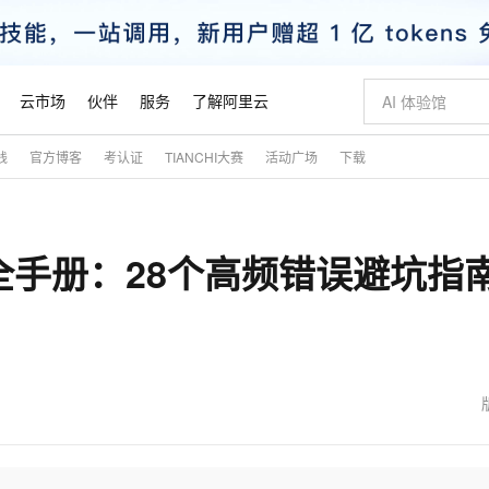
云市场
伙伴
服务
了解阿里云
践
官方博客
考认证
TIANCHI大赛
活动广场
下载
AI 特惠
数据与 API
成为产品伙伴
企业增值服务
最佳实践
价格计算器
AI 场景体
基础软件
产品伙伴合
阿里云认证
市场活动
配置报价
大模型
自助选配和估算价格
新方式
睿译宝，AI翻译排版一步到位
智启 AI 普惠权益
产品生态集成认证中心
企业支持计划
云上春晚
域名与网站
千问官方 MaaS 平台，为开发者和 Agent 而生，新用户赠送 1 亿 + tokens 额度
AI Coding
阿里云Maa
2026 阿里云
云服务器 E
为企业打
数据集
Windows
大模型认证
模型
NEW
车完全手册：28个高频错误避坑指
交付可用成果
值低价云产品抢先购
上传文档即自动完成翻译和格式还原
至高享 1亿+免费 tokens，加速 Al 应用落地
提供智能易用的域名与建站服务
智能编程，一键
安全可靠、
产品生态伙伴
专家技术服务
云上奥运之旅
弹性计算合作
阿里云中企出
手机三要素
宝塔 Linux
全部认证
价格优势
有专属领域专家
GLM-5.2：长任务时代开源旗舰模型
阿里云 OPC 创新助力计划
千问大模型
即刻拥有 DeepS
AI 电商营销
对象存储 O
大模型
产品生态伙伴工作台
企业增值服务台
云栖战略参考
云存储合作计
云栖大会
身份实名认证
CentOS
训练营
推动算力普惠，释放技术红利
最高返9万
多领域专家智能体,一键组建 AI 虚拟交付团队
快速构建应用程序和网站，即刻迈出上云第一步
至高百万元 Token 补贴，加速一人公司成长
多元化、高性能、安全可靠的大模型服务
真正可用的 1M 上下文,一次完成代码全链路开发
轻松解锁专属 Dee
从图文生成到
云上的中国
数据库合作计
活动全景
短信
Docker
图片和
站式影视创作平台
Hermes Agent，打造自进化智能体
Token Plan 模型订阅计划
数字证书管理服务（原SSL证书）
5 分钟轻松部署
AI 广告创作
无影云电脑
企业成长
NEW
信息公告
看见新力量
云网络合作计
OCR 文字识别
JAVA
证享300元代金券
可视化编排打通从文字构思到成片全链路闭环
全托管，含MySQL、PostgreSQL、SQL Server、MariaDB多引擎
自主进化，持久记忆，越用越聪明
Qwen3.8-Max 首发尝鲜，限时加量 10 倍，夜间低至2折
实现全站HTTPS，呈现可信的WEB访问
图文、视频一
随时随地安
魔搭 Mode
Kimi-K3
HappyHors
NEW
loud
服务实践
官网公告
金融模力时刻
Salesforce O
版
发票查验
全能环境
Claude Code + GStack 打造工程团队
千问办公，限时限量积分加倍
Qoder
低代码高效构
AI 建站
短信服务
型
NEW
作计划
Kimi 最新旗舰模型，长程编程与推理利器
让文字生成流
计划
创新中心
魔搭 ModelSc
健康状态
理服务
让AI从“聊天伙伴”进化为能干活的“数字员工”
安装技能 GStack，拥有专属 AI 工程团队
你的AI工作搭子，覆盖日常办公高频场景
面向真实软件的智能体编程平台
0 代码专业建
客户案例
天气预报查询
操作系统
态合作计划