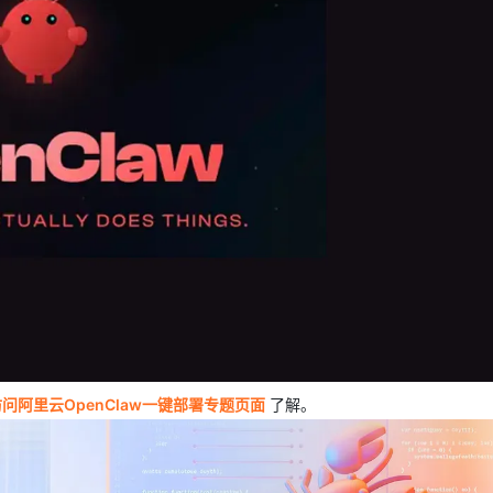
AI 应用
10分钟微调：让0.6B模型媲美235B模
多模态数据信
型
依托云原生高可用架构,实现Dify私有化部署
用1%尺寸在特定领域达到大模型90%以上效果
一个 AI 助手
超强辅助，Bol
即刻拥有 DeepSeek-R1 满血版
在企业官网、通讯软件中为客户提供 AI 客服
多种方案随心选，轻松解锁专属 DeepSeek
访问阿里云OpenClaw一键部署专题页面
了解。