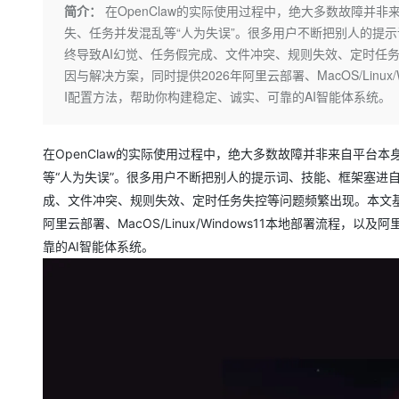
存储
天池大赛
Qwen3.7-Plus
简介：
在OpenClaw的实际使用过程中，绝大多数故障
云解析DNS
解决方案免费试用 新老
电子合同
失、任务并发混乱等“人为失误”。很多用户不断把别人的提
最高领取价值200元试用
能看、能想、能动手的多模
安全
网络与CDN
AI 算法大赛
畅捷通
终导致AI幻觉、任务假完成、文件冲突、规则失效、定时任
大数据开发治理平台 Data
AI 产品 免费试用
网络
安全
云开发大赛
因与解决方案，同时提供2026年阿里云部署、MacOS/Linux/W
Qwen3-VL-Plus
Tableau 订阅
1亿+ 大模型 tokens 和 
I配置方法，帮助你构建稳定、诚实、可靠的AI智能体系统。
可观测
入门学习赛
中间件
AI空中课堂在线直播课
云防火墙
140+云产品 免费试用
上云与迁云
云原生的云上边界网络安全
产品新客免费试用，最长1
数据库
在OpenClaw的实际使用过程中，绝大多数故障并非来自平
生态解决方案
大模型服务
企业出海
等“人为失误”。很多用户不断把别人的提示词、技能、框架塞进
大模型ACA认证体验
大数据计算
助力企业全员 AI 认知与能
成、文件冲突、规则失效、定时任务失控等问题频繁出现。本文基
行业生态解决方案
千问AI平台-Token Plan
政企业务
媒体服务
阿里云部署、MacOS/Linux/Windows11本地部署流程，以及
开发者生态解决方案
靠的AI智能体系统。
企业服务与云通信
千问AI平台-模型体验
AI 开发和 AI 应用解决
在线体验全尺寸、多种模态
域名与网站
Happy 系列大模型
终端用户计算
Serverless
开发工具