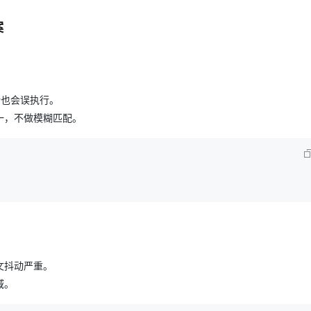
案
对话也会误执行。
一，不做模糊匹配。
文抖动严重。
域。