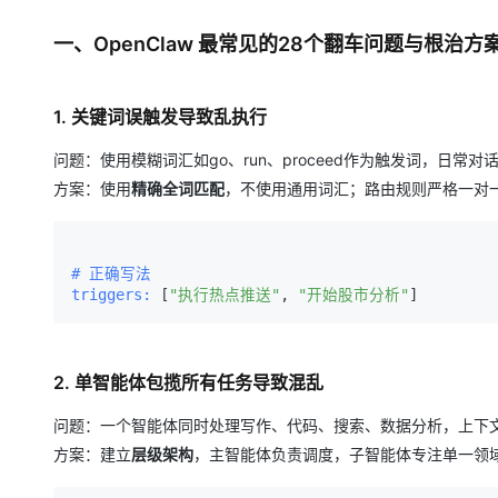
一、OpenClaw 最常见的28个翻车问题与根治方
1. 关键词误触发导致乱执行
问题：使用模糊词汇如go、run、proceed作为触发词，日常
方案：使用
精确全词匹配
，不使用通用词汇；路由规则严格一对
# 正确写法
triggers:
 [
"执行热点推送"
, 
"开始股市分析"
2. 单智能体包揽所有任务导致混乱
问题：一个智能体同时处理写作、代码、搜索、数据分析，上下
方案：建立
层级架构
，主智能体负责调度，子智能体专注单一领