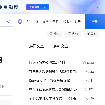
文档
备案
控制台
注册
登录
个人
积分
发布
验
作计划
器
AI 活动
专业服务
服务伙伴合作计划
开发者社区
加入我们
产品动态
服务平台百炼
阿里云 OPC 创新助力计划
热门文章
最新文章
一站式生成采购清单，支持单品或批量购买
S产品伙伴计划（繁花）
峰会
CS
造的大模型服务与应用开发平台
Qwen Audio：打造专属 AI 语音助手
一句话生成原生可编辑精美 PPT 文稿
AI 生产力先锋
Al MaaS 服务伙伴赋能合作
域名
博文
Careers
NEW
至高可申请百万元
Qwen3.8-Max 模型上线
南
开启高性价比 AI 编程新体验
弹性可伸缩的云计算服务
Qwen-Audio-3.0-Realtime 端到端实时语音角色扮演
输入一句话想法, 轻松生成专业的 PPT
先锋实践拓展 AI 生产力的边界
Token 补贴，五大权
计划
海大会
伙伴信用分合作计划
商标
问答
社会招聘
拍立淘的图像搜索与识别
6033
益加速 OPC 成功
eek-V4-Pro
SS
一键部署幻兽帕鲁游戏服务器
飞天发布时刻
HOT
Open Search 向量检索版支
划
备案
电子书
校园招聘
pSeek-V4-Pro
视频创作，一键激活电商全链路生产力
稳定、安全、高性价比、高性能的云存储服务
一键购买专属联机服务器，轻松开启游戏
所见，即是所愿
持视频检索 Pipeline 功能
更多支持
阿里云大数据利器之-RDS迁移到
22
划
公司注册
镜像站
视频生成
语音识别与合成
Maxcompute实现动态分区
专属 QwenPaw
漫剧工坊：一站式动画创作平台
AI 实训营
HOT
应用身份服务 (IDaaS)
Docker 进阶之镜像分层详解
41
合作伙伴培训与认证
划
上云迁移
站生成，高效打造优质广告素材
全接入的云上超级电脑
从聊天伙伴进化为能主动干活的本地数字员工
快速生产连贯的高质量长漫剧
从基础到进阶，Agent 创客手把手教你
OpenClaw 管理能力上线
版权
lScope
我要反馈
e-1.1-T2V
Qwen3-TTS-Flash
查看 SELinux状态及关闭SELinux
873
查询合作伙伴
n Alibaba Cloud ISV 合作
代维服务
建企业门户网站
10 分钟搭建微信、支付宝小程序
MaxCompute MaxFrame 提
畅细腻的高质量视频
离线语音合成大模型，多语言方言自适应，低延迟高稳定
创新加速
剑池CDK开发工具介绍  |  《平头哥
ope
登录合作伙伴管理后台
20
我要建议
站，无忧落地极速上线
以可视化方式快速构建移动和 PC 门户网站
国内短信简单易用，安全可靠，秒级触达，全球覆盖200+国家和地区。
高效部署网站，快速应用到小程序
供自动弹性内存功能
剑池CDK快速上手指南》第一章