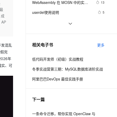
安全
WebAssembly 在 MOSN 中的实践 - 
我要投诉
e-1.1-I2V
Cosyvoice-V3-Flash
13
丢
PolarDB
上云场景组合购
Milvus 弹性伸缩功能新增节
伴
基础框架篇
最
漫剧创作，剧本、分镜、视频高效生成
100%兼容MySQL、PostgreSQL，兼容Oracle，支持集中和分布式
覆盖90%+业务场景，专享组合折扣价
点支持范围
畅自然，细节丰富
高表现力语音合成大模型，语音克隆听感自然
VPN
userdel使用说明
5
、成
ernetes 版 ACK
云聚AI 严选权益
AI 原生数据库服务发布
SSL 证书
 AP
自己看系统的“系统还原”
14
2V
Fun-ASR
，一键激活高效办公新体验
理容器应用的 K8s 服务
精选AI产品，从模型到应用全链提效
Agent 数据网关
文戏情感细腻自然，动作戏激烈拳拳到肉，实现更强表演能力
支持中英文自由切换，具备更强的噪声鲁棒性
堡垒机
AngularJS 五大特性，加快 Web 应
675
AI 用量加速计划
云原生数据库 PolarDB
用开发
防火墙
、识别商机，让客服更高效、服务更出色。
WPF游戏开发——小鸡快跑
新老同享，达量后返
Agentic Database 发布
643
相关电子书
更多
并发混乱
主机安全
应用
务假完
026年
低代码开发师（初级）实战教程
千问办公
NEW
AI 应用及服务市场
、诚实、可
的智能体编程平台
一站式AI生产力平台
冬季实战营第三期：MySQL数据库进阶实战
AI 应用
伶鹊
阿里巴巴DevOps 最佳实践手册
企业级人与Agent协作平台，接入和调度多个数字员工
智能客服平台，对话机器人、对话分析、智能外呼
大模型
大模型服务平台百炼 - 全妙
自然语言处理
下一篇
应用创作平台
多模态内容创作工具，已接入 DeepSeek
数据标注
机器学习
一条命令迁移，帮你实现 OpenClaw 与