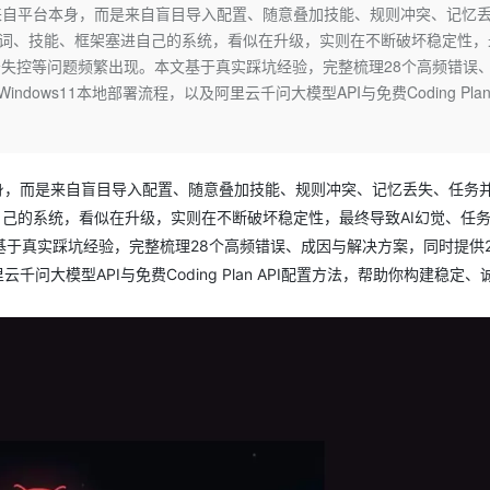
Deepseek-v4-pro
HappyHors
并非来自平台本身，而是来自盲目导入配置、随意叠加技能、规则冲突、记忆
同享
万小智 AI 建站低至 15元/月
Qoder CN
AI 短剧/漫剧
云原生数据库 
快递物流查询
WordPress
成为服务伙
高校合作
示词、技能、框架塞进自己的系统，看似在升级，实则在不断破坏稳定性，
点，立即开启云上创新
覆盖公网/内网、递归/权威、移动APP等全场景解析服务
送.CN域名，送备案服务码
基于千问大模型等，支持代码智能生成、研发智能问答
AI助力短剧
态智能体模型
旗舰 MoE 大模型，百万上下文与顶尖推理能力
图生视频，流
Ubuntu
务失控等问题频繁出现。本文基于真实踩坑经验，完整梳理28个高频错误
服务生态伙伴
云工开物
企业应用
Works
Night Plan 支持 Qwen 3.8-Max
云原生大数据计算服务 MaxCompute
AI 办公
容器服务 Kub
NEW
indows11本地部署流程，以及阿里云千问大模型API与免费Coding Plan
GLM-5.2
Wan2.7-T
Red Hat
30+ 款产品免费体验
Data Agent 驱动的一站式 Data+AI 开发治理平台
夜间 5 折，Qwen/Meoo/TokenPlan 客户专享
面向分析的企业级SaaS模式云数据仓库
AI智能应用
提供一站式管
科研合作
视觉 Coding、空间感知、多模态思考等全面升级
1M上下文，专为长程任务能力而生
ERP
堂（旗舰版）
SUSE
智能客服
CRM
防护产品
2个月
自动承接线索
台本身，而是来自盲目导入配置、随意叠加技能、规则冲突、记忆丢失、任务
建站小程序
OA 办公系统
AI 应用构建
大模型原生
自己的系统，看似在升级，实则在不断破坏稳定性，最终导致AI幻觉、任
力提升
于真实踩坑经验，完整梳理28个高频错误、成因与解决方案，同时提供2
财税管理
模板建站
Qoder
大模型服务平台百炼-应用模版
HOT
NEW
阿里云千问大模型API与免费Coding Plan API配置方法，帮助你构建稳定
面向真实软件
个人版上线、团队版降价；千问3.8-Max首发发尝鲜
丰富多元化的应用模版和解决方案
400电话
定制建站
万有无界
大模型服务平台百炼-智能体
方案
广告营销
模板小程序
的模型效果
灵活可视化地构建企业级 Agent
定制小程序
秒悟
人工智能平台 PAI
APP 开发
云端极速 AI 
新一代 AI 视频生成模型，深度适配广告营销等场景
AI Native 的算法工程平台，一站式完成建模、训练、推理服务部署
建站系统