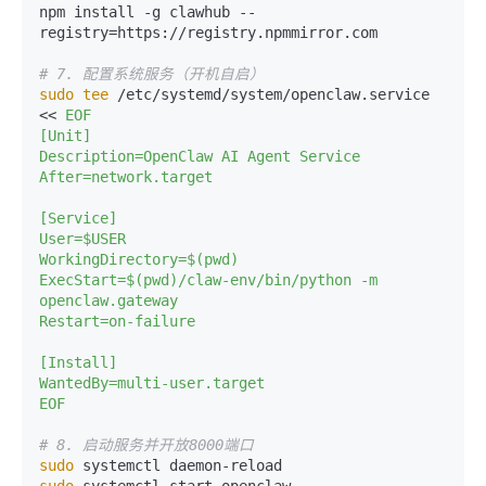
npm install -g clawhub --
registry=https://registry.npmmirror.com

# 7. 配置系统服务（开机自启）
sudo
tee
 /etc/systemd/system/openclaw.service 
<< 
EOF

[Unit]

Description=OpenClaw AI Agent Service

After=network.target

[Service]

User=$USER

WorkingDirectory=$(pwd)

ExecStart=$(pwd)/claw-env/bin/python -m 
openclaw.gateway

Restart=on-failure

[Install]

WantedBy=multi-user.target

EOF
# 8. 启动服务并开放8000端口
sudo
sudo