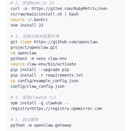
# 2. 安装Node.js 22
curl -o- https://gitee.com/RubyMetric/nvm-
source
 ~/.bashrc

nvm install 22

# 3. 克隆仓库并配置环境
git 
clone
 https://github.com/openclaw-
cd
 openclaw

source
 claw-env/bin/activate

pip install --upgrade pip

cp
 config/example_config.json 
config/claw_config.json

# 4. 安装ClawHub CLI
npm install -g clawhub --
registry=https://registry.npmmirror.com

# 5. 启动服务