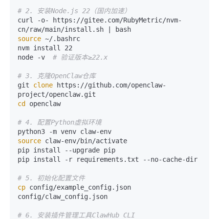
# 2. 安装Node.js 22（国内加速）
curl -o- https://gitee.com/RubyMetric/nvm-
source
 ~/.bashrc

nvm install 22

node -v  
# 验证版本≥22.x
# 3. 克隆OpenClaw仓库
git 
clone
 https://github.com/openclaw-
cd
 openclaw

# 4. 配置Python虚拟环境
source
 claw-env/bin/activate

pip install --upgrade pip

pip install -r requirements.txt --no-cache-dir

# 5. 初始化配置文件
cp
 config/example_config.json 
config/claw_config.json

# 6. 安装插件管理工具ClawHub CLI