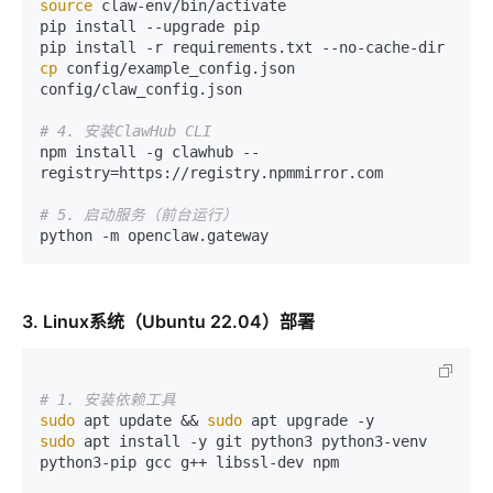
source
 claw-env/bin/activate

pip install --upgrade pip

cp
 config/example_config.json 
config/claw_config.json

# 4. 安装ClawHub CLI
npm install -g clawhub --
registry=https://registry.npmmirror.com

# 5. 启动服务（前台运行）
3. Linux系统（Ubuntu 22.04）部署
# 1. 安装依赖工具
sudo
 apt update && 
sudo
sudo
 apt install -y git python3 python3-venv 
python3-pip gcc g++ libssl-dev npm
