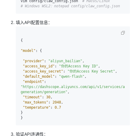
vim config/claw_config.json  
# MacOS/Linux
# Windows WSL2：notepad config/claw_config.json
填入API配置信息：
{
"model"
:
{
"provider"
:
"aliyun_bailian"
,
"access_key_id"
:
"你的Access Key ID"
,
"access_key_secret"
:
"你的Access Key Secret"
,
"default_model"
:
"qwen-flash"
,
"endpoint"
:
"https://dashscope.aliyuncs.com/api/v1/services/aigc/t
generation/generation"
,
"timeout"
:
30
,
"max_tokens"
:
2048
,
"temperature"
:
0.7
}
}
验证API连通性：