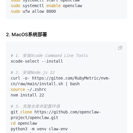
sudo
 systemctl 
enable
sudo
2. MacOS系统部署
# 1. 安装Xcode Command Line Tools
xcode-select --install

# 2. 安装Node.js 22
curl -o- https://gitee.com/RubyMetric/nvm-
source
 ~/.zshrc

nvm install 22

# 3. 克隆仓库并配置环境
git 
clone
 https://github.com/openclaw-
cd
 openclaw
