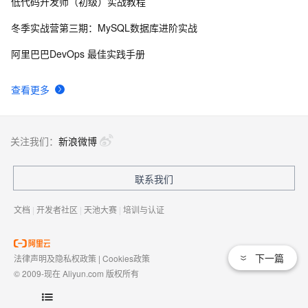
低代码开发师（初级）实战教程
俗人解读 三维渲染 的工作过程
655
8
冬季实战营第三期：MySQL数据库进阶实战
国土档案管理信息系统【档案著录】-他项权利类档案
580
9
阿里巴巴DevOps 最佳实践手册
著录
使用TWO_TASK或者LOCAL环境变量?
586
10
查看更多
关注我们：
新浪微博
联系我们
文档
|
开发者社区
|
天池大赛
|
培训与认证
下一篇
法律声明及隐私权政策
|
Cookies政策
© 2009-现在 Aliyun.com 版权所有
增值电信业务经营许可证：
浙B2-20080101
域名注册服务机构许可：
浙D3-20210002