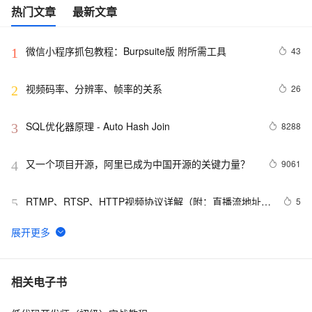
热门文章
最新文章
微信小程序抓包教程：Burpsuite版 附所需工具
43
1
视频码率、分辨率、帧率的关系
26
2
SQL优化器原理 - Auto Hash Join
8288
3
又一个项目开源，阿里已成为中国开源的关键力量？
9061
4
RTMP、RTSP、HTTP视频协议详解（附：直播流地址、
5
5
播放软件）
谷歌CEO皮查伊：对重返中国持开放态度
749
6
C语言项目参考解答：全正整数后再计算
654
7
相关电子书