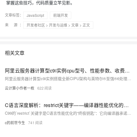
掌握这些技巧，代码质量立竿见影。
文章标签：
JavaScript
前端开发
来 源：
开发者社区
>
开发与运维
>
文章
> 正文
相关文章
阿里云服务器计算型c9i实例cpu型号、性能参数、收费标准与活动价格
阿里云服务器计算型c9i实例搭载全新CIPU架构与英特尔®至强®6处理器，算力稳定且安全加固，单核算力提升20%，支持AMX矩阵加速与TDX安全技术，适用于企业级应用、视频编解码等多场景。实例采用1:2处理器与内存配比，支持高性能NVMe协议与ESSD云盘，网络带宽强大，支持IPv4/IPv6及ERI技术。提供按量付费、包年包月等多种计费模式，当前活动价格低至6.4折，结合优惠券可进一步降低成本，适合承载高性能计算与关键业务。
云计算小作者一枚
622
C语言深度解析：restrict关键字——编译器性能优化的终极钥匙
C99的`restrict`关键字是C语言性能优化的“终极钥匙”：它向编译器承诺指针独占访问内存，彻底解决同类型指针别名问题，解锁循环向量化、寄存器缓存等激进优化。滥用致未定义行为，善用则性能飙升数倍——这才是真正高阶C程序员的必修课。（239字）
c的前世今生
741