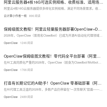
阿里云服务器4核16G可选实例规格、收费标准、适用场景及活动价格
阿里云4核16G云服务器提供多样化实例规格，满足不同场景需求。收费模式灵活，支持按量付费和包年包月，其中包年包月性价比最高。目前4核16G配置选择经济型e实例的活动价格为2174.57元起，通用算力型u2i实例1576.80元起，通用型g9i实例3944.23元起。
云计算小作者一枚
896
保姆级图文教程！阿里云轻量服务器部署OpenClaw+Docker极简方案+Skills集成及避坑指南
2026年，OpenClaw（曾用名Clawdbot）已成为开源AI自动化代理领域的标杆产品，凭借轻量化运行、自然语言驱动、插件化扩展三大核心优势，广泛应用于文件管理、信息检索、定时任务、网页自动化、内容处理等日常效率场景。对于零基础用户而言，阿里云轻量应用服务器是部署OpenClaw的最优载体——操作简单、性价比高、环境稳定且自带官方优化镜像，全程无需复杂运维知识，小白也能快速完成从服务器创建到AI助手上线的全流程。
OpenClaw
1246
OpenClaw保姆级图文教程！零代码全平台部署（阿里云+Win11/Mac/Linux）+百炼API配置+避坑指南
在AI工具同质化严重的2026年，OpenClaw（前身为Clawdbot/Moltbot）凭借“私有化部署+自然语言驱动自动化”的核心优势脱颖而出。它不仅是能聊天的AI助手，更是可运行在自有服务器或本地设备的“数字员工”——能通过自然语言调用浏览器、文件系统、邮件等工具，完成文档整理、邮件处理、日程安排等实际任务，还支持对接钉钉、飞书等办公软件，实现全场景协作。
OpenClaw
1766
打造有长期记忆的AI助手！OpenClaw 零基础部署（阿里云/本地）+Obsidian联动实战及避坑指南
在AI代理工具泛滥的2026年，多数产品仍停留在“一次性聊天”层面——关闭页面即丢失记忆，无法沉淀个人知识库，更难以适配本地化数据管理需求。而OpenClaw（曾用名Clawdbot）+Obsidian+Obsidian CLI的组合，凭借“开源免费、本地可控、长期记忆”三大优势，成为搭建私人AI知识库的最优解：OpenClaw提供本地AI代理能力，Obsidian承载结构化知识存储，CLI实现工具间无缝联动，三者协同让AI从“临时聊天工具”升级为“能沉淀、可复用的私人知识助手”。
OpenClaw
2489