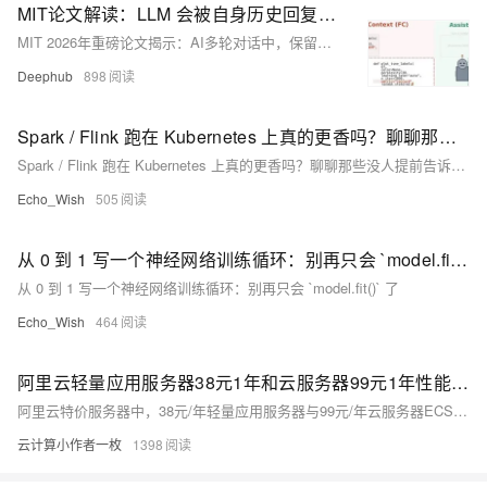
MIT论文解读：LLM 会被自身历史回复拖累 ，上下文污染会导致多轮对话质量衰减
MIT 2026年重磅论文揭示：AI多轮对话中，保留自身历史回复反而导致“上下文污染”，引发幻觉累积与质量滑坡。实验证明，移除AI过往回复可缩减上下文达10倍，70%轮次质量不变。这挑战了行业默认设计，呼吁从“堆叠历史”转向“智能省略”。
Deephub
898
Spark / Flink 跑在 Kubernetes 上真的更香吗？聊聊那些没人提前告诉你的性能坑
Spark / Flink 跑在 Kubernetes 上真的更香吗？聊聊那些没人提前告诉你的性能坑
Echo_Wish
505
从 0 到 1 写一个神经网络训练循环：别再只会 `model.fit()` 了
从 0 到 1 写一个神经网络训练循环：别再只会 `model.fit()` 了
Echo_Wish
464
阿里云轻量应用服务器38元1年和云服务器99元1年性能、适用场景区别及选择参考
阿里云特价服务器中，38元/年轻量应用服务器与99元/年云服务器ECS受入门用户关注。两者在定位、架构、场景及规则上差异显著：轻量应用服务器简化运维，提供高带宽，适合个人站长等；云服务器ECS则灵活可扩展，具备企业级稳定性，适合长期成本敏感型用户及技术开发者。
云计算小作者一枚
1398