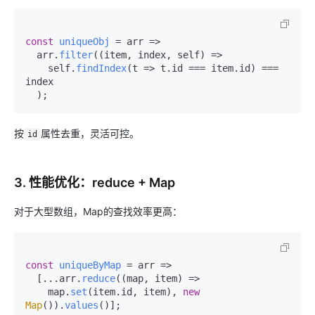
const
uniqueObj
 = arr => 

  arr.
filter
(
(
item, index, self
) =>
    self.
findIndex
(
t
 =>
 t.
id
 === item.
id
) === 
index

按
属性去重，灵活可控。
id
3. 性能优化：reduce + Map
对于大型数组，Map的查找效率更高：
const
uniqueByMap
 = arr => 

  [...arr.
reduce
(
(
map, item
) =>
    map.
set
(item.
id
, item), 
new
Map
()).
values