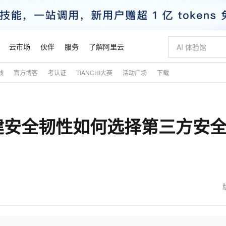
云市场
伙伴
服务
了解阿里云
践
官方博客
考认证
TIANCHI大赛
活动广场
下载
AI 特惠
数据与 API
成为产品伙伴
企业增值服务
最佳实践
价格计算器
AI 场景体
基础软件
产品伙伴合
阿里云认证
市场活动
配置报价
大模型
自助选配和估算价格
步到位
智启 AI 普惠权益
产品生态集成认证中心
企业支持计划
云上春晚
域名与网站
Qwen Audio：打造专属 AI 语音助手
千问官方 MaaS 平台，为开发者和 Agent 而生，新用户赠送 1 亿 + tokens 额度
一句话生成原生
AI Coding
阿里云Maa
2026 阿里云
云服务器 E
为企业打
数据集
Windows
大模型认证
模型
NEW
NEW
建安全韧性如何选择第三方安
格式还原
值低价云产品抢先购
至高享 1亿+免费 tokens，加速 Al 应用落地
提供智能易用的域名与建站服务
Qwen-Audio-3.0-Realtime 端到端实时语音角色扮演
输入一句话想法,
智能编程，一键
安全可靠、
产品生态伙伴
专家技术服务
云上奥运之旅
弹性计算合作
阿里云中企出
手机三要素
宝塔 Linux
全部认证
价格优势
开源旗舰模型
即刻拥有 DeepSeek-V4-Pro
阿里云 OPC 创新助力计划
千问大模型
一键部署幻兽
AI 电商营销
对象存储 O
大模型
产品生态伙伴工作台
企业增值服务台
云栖战略参考
云存储合作计
云栖大会
身份实名认证
CentOS
训练营
推动算力普惠，释放技术红利
最高返9万
真正可用的 1M 上下文,一次完成代码全链路开发
快速构建应用程序和网站，即刻迈出上云第一步
轻松解锁专属 DeepSeek-V4-Pro
至高百万元 Token 补贴，加速一人公司成长
多元化、高性能、安全可靠的大模型服务
一键购买专属
从图文生成到
云上的中国
数据库合作计
活动全景
短信
Docker
图片和
自进化智能体
5 分钟轻松部署专属 QwenPaw
Token Plan 模型订阅计划
数字证书管理服务（原SSL证书）
高效搭建 AI
AI 广告创作
无影云电脑
企业成长
NEW
HOT
信息公告
看见新力量
云网络合作计
OCR 文字识别
JAVA
越聪明
证享300元代金券
全托管，含MySQL、PostgreSQL、SQL Server、MariaDB多引擎
Qwen3.8-Max 首发尝鲜，限时加量 10 倍，夜间低至2折
实现全站HTTPS，呈现可信的WEB访问
从聊天伙伴进化为能主动干活的本地数字员工
图文、视频一
随时随地安
魔搭 Mode
Kimi-K3
HappyHors
NEW
loud
服务实践
官网公告
金融模力时刻
Salesforce O
版
发票查验
全能环境
Claude Code + GStack 打造工程团队
千问办公，限时限量积分加倍
Qoder
低代码高效构
AI 建站
短信服务
型
NEW
作计划
Kimi 最新旗舰模型，长程编程与推理利器
让文字生成流
计划
创新中心
魔搭 ModelSc
健康状态
理服务
让AI从“聊天伙伴”进化为能干活的“数字员工”
安装技能 GStack，拥有专属 AI 工程团队
你的AI工作搭子，覆盖日常办公高频场景
面向真实软件的智能体编程平台
0 代码专业建
客户案例
天气预报查询
操作系统
态合作计划