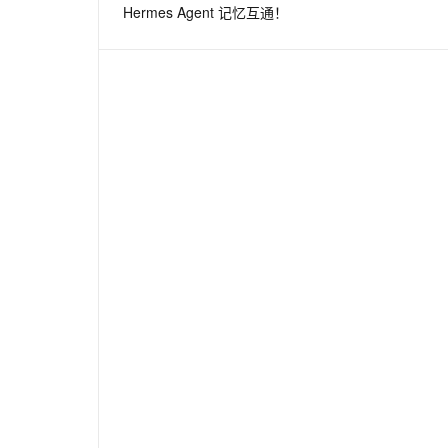
Hermes Agent 记忆互通！
息提取
与 AI 智能体进行实时音视频通话
从文本、图片、视频中提取结构化的属性信息
构建支持视频理解的 AI 音视频实时通话应用
t.diy 一步搞定创意建站
构建大模型应用的安全防护体系
通过自然语言交互简化开发流程,全栈开发支持
通过阿里云安全产品对 AI 应用进行安全防护