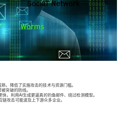
AI 应用
10分钟微调：让0.6B模型媲美235B模
多模态数据信
型
依托云原生高可用架构,实现Dify私有化部署
用1%尺寸在特定领域达到大模型90%以上效果
一个 AI 助手
超强辅助，Bol
即刻拥有 DeepSeek-R1 满血版
在企业官网、通讯软件中为客户提供 AI 客服
多种方案随心选，轻松解锁专属 DeepSeek
成熟，降低了实施攻击的技术与资源门槛。
常被突破的防线。
更快，利用AI生成更逼真的钓鱼邮件、绕过检测模型。
应链攻击可能波及上下游众多企业。
：