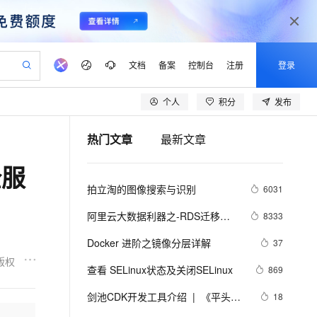
文档
备案
控制台
注册
登录
个人
积分
发布
验
作计划
器
AI 活动
专业服务
服务伙伴合作计划
开发者社区
加入我们
产品动态
服务平台百炼
阿里云 OPC 创新助力计划
热门文章
最新文章
一站式生成采购清单，支持单品或批量购买
可编辑精美 PPT 文稿
S产品伙伴计划（繁花）
峰会
CS
造的大模型服务与应用开发平台
Agency Agents：拥有专属领域专家
AI 生产力先锋
Al MaaS 服务伙伴赋能合作
域名
博文
Careers
至高可申请百万元
Qwen3.8-Max 模型上线
全服
 轻松生成专业的 PPT
开启高性价比 AI 编程新体验
弹性可伸缩的云计算服务
先锋实践拓展 AI 生产力的边界
多领域专家智能体,一键组建 AI 虚拟交付团队
Token 补贴，五大权
计划
海大会
伙伴信用分合作计划
商标
问答
社会招聘
拍立淘的图像搜索与识别
6031
益加速 OPC 成功
帕鲁游戏服务器
SS
HappyHorse 打造一站式影视创作平台
飞天发布时刻
HOT
Open Search 向量检索版支
划
备案
电子书
校园招聘
联机服务器，轻松开启游戏
视频创作，一键激活电商全链路生产力
稳定、安全、高性价比、高性能的云存储服务
所见，即是所愿
持视频检索 Pipeline 功能
可视化编排打通从文字构思到成片全链路闭环
更多支持
阿里云大数据利器之-RDS迁移到
8333
划
公司注册
镜像站
视频生成
语音识别与合成
Maxcompute实现动态分区
 智能体与工作流应用
漫剧工坊：一站式动画创作平台
AI 实训营
应用身份服务 (IDaaS)
Docker 进阶之镜像分层详解
37
合作伙伴培训与认证
划
上云迁移
站生成，高效打造优质广告素材
全接入的云上超级电脑
通过阿里云百炼高效搭建AI应用,助力高效开发
快速生产连贯的高质量长漫剧
从基础到进阶，Agent 创客手把手教你
OpenClaw 管理能力上线
版权
lScope
我要反馈
e-1.1-T2V
Qwen3-TTS-Flash
查看 SELinux状态及关闭SELinux
869
查询合作伙伴
n Alibaba Cloud ISV 合作
代维服务
建企业门户网站
10 分钟搭建微信、支付宝小程序
MaxCompute MaxFrame 提
畅细腻的高质量视频
离线语音合成大模型，多语言方言自适应，低延迟高稳定
创新加速
剑池CDK开发工具介绍  |  《平头哥
ope
登录合作伙伴管理后台
18
我要建议
站，无忧落地极速上线
以可视化方式快速构建移动和 PC 门户网站
国内短信简单易用，安全可靠，秒级触达，全球覆盖200+国家和地区。
高效部署网站，快速应用到小程序
供自动弹性内存功能
剑池CDK快速上手指南》第一章