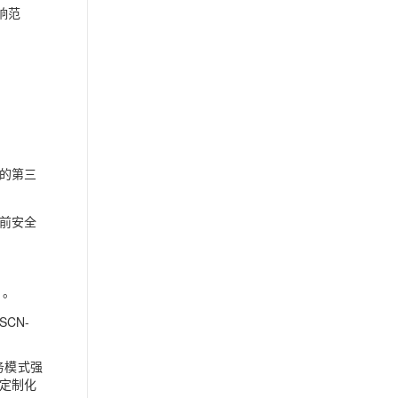
响范
的第三
前安全
）。
CN-
务模式强
定制化