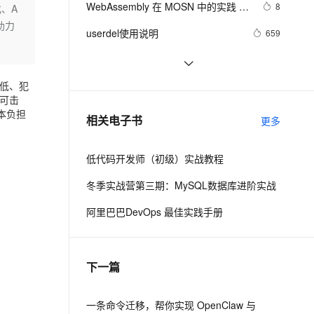
安全
WebAssembly 在 MOSN 中的实践 - 
我要投诉
e-1.1-I2V
Cosyvoice-V3-Flash
8
、A
PolarDB
上云场景组合购
Milvus 弹性伸缩功能新增节
伴
基础框架篇
助力
漫剧创作，剧本、分镜、视频高效生成
100%兼容MySQL、PostgreSQL，兼容Oracle，支持集中和分布式
覆盖90%+业务场景，专享组合折扣价
点支持范围
畅自然，细节丰富
高表现力语音合成大模型，语音克隆听感自然
VPN
userdel使用说明
659
ernetes 版 ACK
云聚AI 严选权益
AI 原生数据库服务发布
SSL 证书
自己看系统的“系统还原”
669
2V
Fun-ASR
，一键激活高效办公新体验
理容器应用的 K8s 服务
精选AI产品，从模型到应用全链提效
Agent 数据网关
文戏情感细腻自然，动作戏激烈拳拳到肉，实现更强表演能力
支持中英文自由切换，具备更强的噪声鲁棒性
堡垒机
低、犯
AngularJS 五大特性，加快 Web 应
672
AI 用量加速计划
云原生数据库 PolarDB
可击
用开发
防火墙
、识别商机，让客服更高效、服务更出色。
WPF游戏开发——小鸡快跑
新老同享，达量后返
Agentic Database 发布
本负担
639
相关电子书
更多
主机安全
应用
低代码开发师（初级）实战教程
千问办公
NEW
AI 应用及服务市场
的智能体编程平台
一站式AI生产力平台
冬季实战营第三期：MySQL数据库进阶实战
AI 应用
伶鹊
阿里巴巴DevOps 最佳实践手册
企业级人与Agent协作平台，接入和调度多个数字员工
智能客服平台，对话机器人、对话分析、智能外呼
大模型
大模型服务平台百炼 - 全妙
自然语言处理
下一篇
应用创作平台
多模态内容创作工具，已接入 DeepSeek
数据标注
机器学习
一条命令迁移，帮你实现 OpenClaw 与