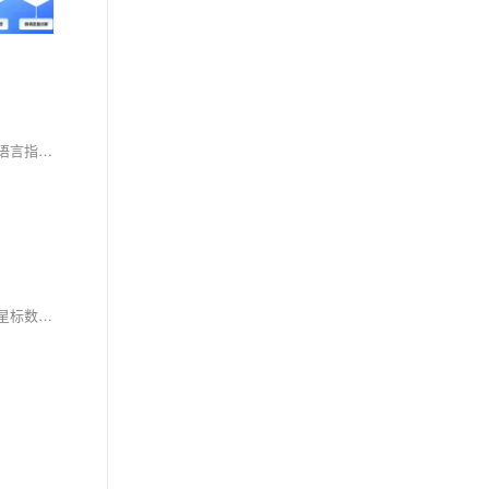
在2026年AI Agent赛道中，OpenClaw（原Clawdbot/Moltbot）凭借“能落地执行”的核心优势脱颖而出——它并非简单的聊天机器人，而是可通过自然语言指令完成脚本编写、跨平台操作、文件处理的全能数字助理。阿里云针对零基础用户打造的一键部署方案，将复杂环境配置简化为20分钟流程，搭配ClawHub精选的7个核心技能，能让OpenClaw从基础对话工具升级为处理真实工作场景的智能助理，真正实现“雇佣一个不知疲倦的AI员工”。
2026年初，一只名叫Molty的“小龙虾”席卷全球科技圈——OpenClaw（原Clawdbot、Moltbot）以72小时狂揽60,000+ GitHub Stars的速度爆红，如今星标数已突破180,000+，不仅让Mac Mini全球卖断货，更带动Cloudflare股价上涨20%。它绝非普通聊天机器人，而是“长了手的AI助理”，能通过Telegram、飞书等10+渠道主动执行任务，从网站重建、买车砍价到Bug修复，真正实现“聊天框里办大事”。