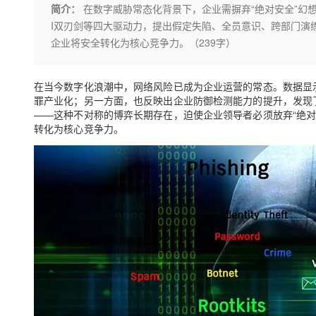
存储
天池大赛
Qwen3.7-Plus
简介：
在数字威胁常态化背景下，企业需摒弃“绝对安全”幻
云解析DNS
解决方案免费试用 新老
电子合同
I双刃剑等四大驱动力，提出假定失陷、全员意识、跨部门演练
最高领取价值200元试用
能看、能想、能动手的多模
安全
网络与CDN
AI 算法大赛
畅捷通
企业将安全转化为核心竞争力。（239字）
大数据开发治理平台 Data
AI 产品 免费试用
网络
安全
云开发大赛
Qwen3-VL-Plus
Tableau 订阅
1亿+ 大模型 tokens 和 
可观测
入门学习赛
在当今数字化浪潮中，网络风险已成为企业运营的常态。数据显
中间件
AI空中课堂在线直播课
云防火墙
140+云产品 免费试用
罪产业化；另一方面，也反映出企业防御检测能力的提升，发现
上云与迁云
云原生的云上边界网络安全
产品新客免费试用，最长1
——这种不对称的博弈长期存在，迫使企业领导者必须放弃“绝
数据库
生态解决方案
转化为核心竞争力。
大模型服务
企业出海
大模型ACA认证体验
大数据计算
助力企业全员 AI 认知与能
行业生态解决方案
千问AI平台-Token Plan
政企业务
媒体服务
开发者生态解决方案
企业服务与云通信
千问AI平台-模型体验
AI 开发和 AI 应用解决
在线体验全尺寸、多种模态
域名与网站
Happy 系列大模型
终端用户计算
Serverless
开发工具