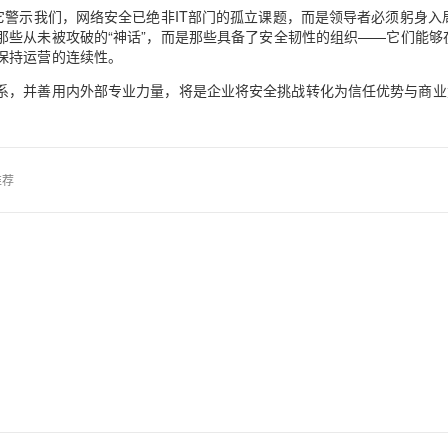
它警示我们，网络安全已绝非IT部门的孤立课题，而是领导者必须躬身入
些从未被攻破的“神话”，而是那些具备了
安全韧性
的组织——它们能够
保持运营的连续性。
系，并善用内外部专业力量，将是企业将安全挑战转化为信任优势与商业
推荐