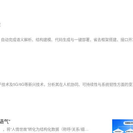
发
语气”
每逢春节，通用AI祝福总显生硬空洞。本文探讨如何通过微调（LoRA），将“人情世故”转化为结构化数据（称呼/关系/细节/风格等），让AI真正学会你的语气与记忆，生成有温度、带梗、专属的个性化祝福——技术不是替代表达，而是帮你把来不及说的情意，说得恰到好处。（239字）