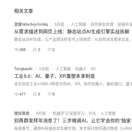
相关文章
游客hkbx5vjvfmd4q
|
5月前
|
人工智能
自然语言处理
前端开
从需求描述到网页上线：静态站点AI生成引擎实战拆解
255
2
2
TsingtaoAI
|
5月前
|
人工智能
机器人
5G
工业5.0：AI、量子、XR重塑未来制造
477
5
6
狸奴算君
|
6月前
|
机器学习/深度学习
SQL
人工智能
别再群发拜年消息了！三步微调AI，让它学会你的“独家