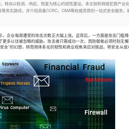
Deepseek-v4-pro
HappyHors
想，转向以检测、响应、恢复为核心的韧性建设。本文剖析网络犯罪产业化
同享
万小智 AI 建站低至 15元/月
Qoder CN
AI 短剧/漫剧
云原生数据库 
快递物流查询
WordPress
成为服务伙
高校合作
等务实路径，并介绍具备CCRC、CMA等权威资质的一站式安全服务，
点，立即开启云上创新
覆盖公网/内网、递归/权威、移动APP等全场景解析服务
送.CN域名，送备案服务码
基于千问大模型等，支持代码智能生成、研发智能问答
AI助力短剧
态智能体模型
旗舰 MoE 大模型，百万上下文与顶尖推理能力
图生视频，流
Ubuntu
服务生态伙伴
云工开物
企业应用
Works
Night Plan 支持 Qwen 3.8-Max
云原生大数据计算服务 MaxCompute
AI 办公
容器服务 Kub
NEW
GLM-5.2
Wan2.7-T
Red Hat
30+ 款产品免费体验
Data Agent 驱动的一站式 Data+AI 开发治理平台
夜间 5 折，Qwen/Meoo/TokenPlan 客户专享
面向分析的企业级SaaS模式云数据仓库
AI智能应用
提供一站式管
科研合作
视觉 Coding、空间感知、多模态思考等全面升级
1M上下文，专为长程任务能力而生
ERP
示，企业每周遭受的攻击次数正大幅上涨。这背后，一方面是攻击门槛降
堂（旗舰版）
SUSE
智能客服
了更多以往被忽略的威胁。攻击者只需成功一次，而防御者必须时刻无懈
CRM
防护产品
2个月
自动承接线索
对安全”的幻想，转而用体系化的韧性和商业视角来应对挑战，将安全从成
建站小程序
OA 办公系统
AI 应用构建
大模型原生
力提升
财税管理
模板建站
Qoder
大模型服务平台百炼-应用模版
HOT
NEW
面向真实软件
个人版上线、团队版降价；千问3.8-Max首发发尝鲜
丰富多元化的应用模版和解决方案
400电话
定制建站
万有无界
大模型服务平台百炼-智能体
方案
广告营销
模板小程序
的模型效果
灵活可视化地构建企业级 Agent
定制小程序
秒悟
人工智能平台 PAI
APP 开发
云端极速 AI 
新一代 AI 视频生成模型，深度适配广告营销等场景
AI Native 的算法工程平台，一站式完成建模、训练、推理服务部署
建站系统