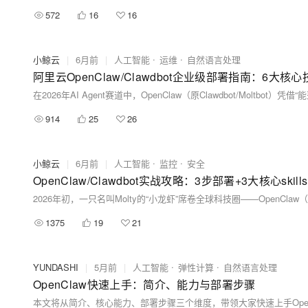
572
16
16
小鲸云
|
6月前
|
人工智能
运维
自然语言处理
阿里云OpenClaw/Clawdbot企业级部署指南：6大
914
25
26
小鲸云
|
6月前
|
人工智能
监控
安全
OpenClaw/Clawdbot实战攻略：3步部署+3大核心sk
1375
19
21
YUNDASHI
|
5月前
|
人工智能
弹性计算
自然语言处理
OpenClaw快速上手：简介、能力与部署步骤
本文将从简介、核心能力、部署步骤三个维度，带领大家快速上手Open