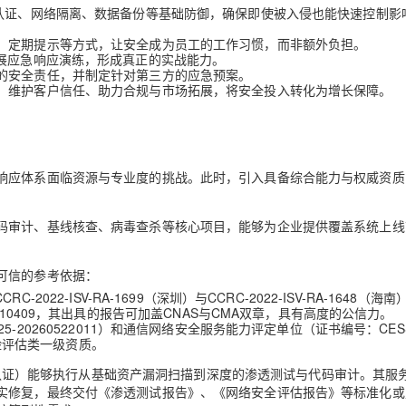
份认证、网络隔离、数据备份等基础防御，确保即使被入侵也能快速控制影
、定期提示等方式，让安全成为员工的工作习惯，而非额外负担。
开展应急响应演练，形成真正的实战能力。
的安全责任，并制定针对第三方的应急预案。
、维护客户信任、助力合规与市场拓展，将安全投入转化为增长保障。
响应体系面临资源与专业度的挑战。此时，引入具备综合能力与权威资质
码审计、基线核查、病毒查杀等核心项目，能够为企业提供覆盖系统上线
可信的参考依据：
-2022-ISV-RA-1699（深圳）与CCRC-2022-ISV-RA-1648（海南
1010409，其出具的报告可加盖CNAS与CMA双章，具有高度的公信力。
-20260522011）和
通信网络安全服务能力评定单位
（证书编号：CESS
7号风险评估类一级资质。
等权威认证）能够执行从基础资产漏洞扫描到深度的渗透测试与代码审计。其服
实修复，最终交付《渗透测试报告》、《网络安全评估报告》等标准化或