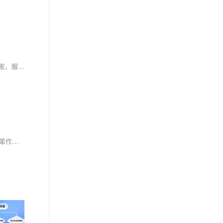
静态站点AI生成，让产品想法秒变可上线网页：从自然语言需求出发，自动完成语义解析、结构建模、代码生成与一键部署，省去框架搭建、接口开发、服务器配置等重流程。不替代开发者，而是压缩重复劳动，聚焦产品逻辑与体验创新。
本文综述工业4.0向5.0转型中的AI、XR、协作机器人、脑机接口、量子技术及5G/6G等新兴技术，分析其在人机协同、可持续性与系统韧性方面的变革作用，探讨融合挑战与未来方向。（239字）