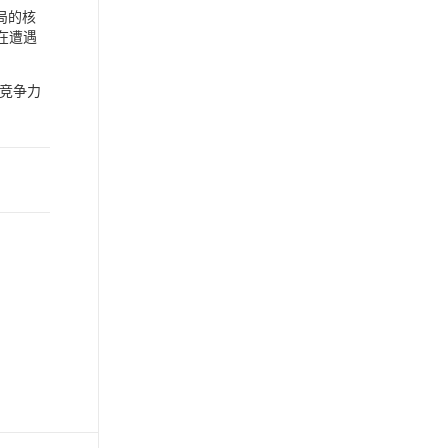
局的核
在遭遇
竞争力