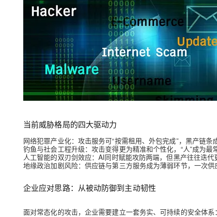
大模型解决方案
迁移与运维管理
快速部署 Dify，高效搭建 
专有云
10 分钟在聊天系统中增加
当前威胁格局的四大驱动力
网络犯罪产业化
：攻击服务可“按需租用、外包完成”，黑产链条
钓鱼与社会工程升级
：攻击变得更为精准和个性化，“人”成为最
人工智能的双刃剑效应
：AI同时赋能攻防两端，但黑产往往迭代
地缘政治加剧风险
：供应链与第三方服务成为薄弱环节，一次供
企业应对思路：从被动防御到主动韧性
面对常态化的攻击，企业需要建立一套务实、可持续的安全体系