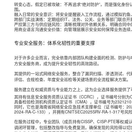
转变心态，假定已被攻破
：不再追求“绝对防护”，而是强化身
围。
融入日常的安全意识
：将安全提醒嵌入工作流程，通过模拟钓鱼
跨部门实战演练
：定期组织IT、法务、公关、业务等部门联合
严控第三方与供应链风险
：清晰梳理对外依赖关系，明确合同中
用商业语言沟通安全价值
：向管理层展示安全如何保障业务连续
专业安全服务：体系化韧性的重要支撑
对于许多企业而言，完全依靠内部团队构建全面的检测、防护与
方安全服务商，成为提升安全韧性的高效路径。
其提供的一站式网络安全服务，整合了漏洞扫描、渗透测试、代
评估、合规检查、年度安全巡检等关键场景的全流程解决方案。
服务建立在权威资质与专业能力之上
，这为企业选择服务提供了
其持有
信息安全服务资质认证证书（CCRC）
，证书编号分别为CCRC
具备
检验检测机构资质认定证书（CMA）
，证书编号为23212
同时，它也是
海南省网络安全应急技术支撑单位
（证书编号：2025
2024-RA-C-133），并拥有CNITSEC2025SRV-RA-1-31
在服务过程中，专业团队（成员持有CISSP、CISP-PTE
调闭环管理，包括整改指导与免费复测，确保发现的风险得以切