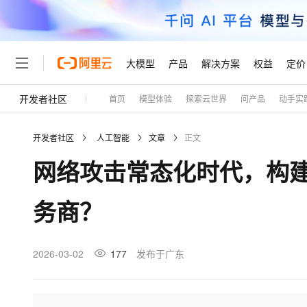
大模型
产品
解决方案
权益
定价
开发者社区
首页
模型体验
探索云世界
问产品
动手实
大模型
产品
解决方案
权益
定价
云市场
伙伴
服务
了解阿里云
精选产品
精选解决方案
普惠上云
产品定价
精选商城
成为销售伙伴
售前咨询
为什么选择阿里云
千问AI平台
开发者社区
人工智能
文章
正文
了解云产品的定价详情
大模型服务平台百炼
睿译宝，AI翻译排版一
普惠上云 官方力荐
分销伙伴
在线服务
网站建设
什么是云计算
大
网络攻击常态化时代，构
大模型服务与应用平台
上传文档即自动完成翻译和
云服务器38元/年起，超
咨询伙伴
多端小程序
技术领先
云上成本管理
售后服务
轻量应用服务器
GLM-5.2：长任务时代
官方推荐返现计划
大模型
精选产品
精选解决方案
Salesforce 国际版订阅
稳定可靠
务商？
管理和优化成本
推荐新用户得奖励，单订单
销售伙伴合作计划
自助服务
友盟天域
安全合规
人工智能与机器学习
AI
文本生成
云数据库 RDS
Hermes Agent，打造
云工开物
无影生态合作计划
在线服务
观测云
分析师报告
自主进化，持久记忆，越用
高校专属算力普惠，学生认
计算
互联网应用开发
2026-03-02
177
发布于广东
Qwen3.8-Max
HOT
Salesforce On Alibaba C
工单服务
Tuya 物联网平台阿里云
研究报告与白皮书
人工智能平台 PAI
快速拥有专属 OpenClaw
大模
Consulting Partner 合
大数据
容器
智能体时代全能旗舰模型
免费试用
短信专区
一站式AI开发、训练和推
蓝凌 OA
AI 大模型销售与服务生
现代化应用