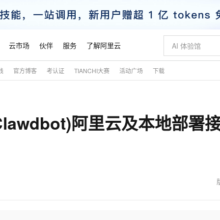
云市场
伙伴
服务
了解阿里云
践
官方博客
考认证
TIANCHI大赛
活动广场
下载
AI 特惠
数据与 API
成为产品伙伴
企业增值服务
最佳实践
价格计算器
AI 场景体
基础软件
产品伙伴合
阿里云认证
市场活动
配置报价
大模型
自助选配和估算价格
新方式
睿译宝，AI翻译排版一步到位
智启 AI 普惠权益
产品生态集成认证中心
企业支持计划
云上春晚
域名与网站
千问官方 MaaS 平台，为开发者和 Agent 而生，新用户赠送 1 亿 + tokens 额度
Qwen Aud
AI Coding
阿里云Maa
2026 阿里云
云服务器 E
为企业打
数据集
Windows
大模型认证
模型
NEW
NEW
Clawdbot)阿里云及本地部署
交付可用成果
值低价云产品抢先购
上传文档即自动完成翻译和格式还原
至高享 1亿+免费 tokens，加速 Al 应用落地
提供智能易用的域名与建站服务
智能编程，一键
安全可靠、
产品生态伙伴
专家技术服务
云上奥运之旅
弹性计算合作
阿里云中企出
手机三要素
宝塔 Linux
全部认证
价格优势
有专属领域专家
GLM-5.2：长任务时代开源旗舰模型
阿里云 OPC 创新助力计划
千问大模型
即刻拥有 DeepS
AI 电商营销
对象存储 O
大模型
产品生态伙伴工作台
企业增值服务台
云栖战略参考
云存储合作计
云栖大会
身份实名认证
CentOS
训练营
推动算力普惠，释放技术红利
最高返9万
多领域专家智能体,一键组建 AI 虚拟交付团队
快速构建应用程序和网站，即刻迈出上云第一步
至高百万元 Token 补贴，加速一人公司成长
多元化、高性能、安全可靠的大模型服务
真正可用的 1M 上下文,一次完成代码全链路开发
轻松解锁专属 Dee
从图文生成到
云上的中国
数据库合作计
活动全景
短信
Docker
图片和
站式影视创作平台
Hermes Agent，打造自进化智能体
Token Plan 模型订阅计划
数字证书管理服务（原SSL证书）
5 分钟轻松部署
AI 广告创作
无影云电脑
企业成长
NEW
信息公告
看见新力量
云网络合作计
OCR 文字识别
JAVA
证享300元代金券
可视化编排打通从文字构思到成片全链路闭环
全托管，含MySQL、PostgreSQL、SQL Server、MariaDB多引擎
自主进化，持久记忆，越用越聪明
Qwen3.8-Max 首发尝鲜，限时加量 10 倍，夜间低至2折
实现全站HTTPS，呈现可信的WEB访问
图文、视频一
随时随地安
魔搭 Mode
Kimi-K3
HappyHors
NEW
loud
服务实践
官网公告
金融模力时刻
Salesforce O
版
发票查验
全能环境
Claude Code + GStack 打造工程团队
千问办公，限时限量积分加倍
Qoder
低代码高效构
AI 建站
短信服务
型
NEW
作计划
Kimi 最新旗舰模型，长程编程与推理利器
让文字生成流
计划
创新中心
魔搭 ModelSc
健康状态
理服务
让AI从“聊天伙伴”进化为能干活的“数字员工”
安装技能 GStack，拥有专属 AI 工程团队
你的AI工作搭子，覆盖日常办公高频场景
面向真实软件的智能体编程平台
0 代码专业建
客户案例
天气预报查询
操作系统
态合作计划