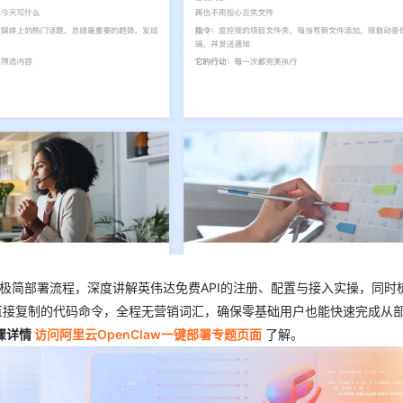
AI 应用
10分钟微调：让0.6B模型媲美235B模
多模态数据信
型
依托云原生高可用架构,实现Dify私有化部署
用1%尺寸在特定领域达到大模型90%以上效果
一个 AI 助手
超强辅助，Bol
即刻拥有 DeepSeek-R1 满血版
在企业官网、通讯软件中为客户提供 AI 客服
多种方案随心选，轻松解锁专属 DeepSeek
Claw极简部署流程，深度讲解英伟达免费API的注册、配置与接入实操，同时
可直接复制的代码命令，全程无营销词汇，确保零基础用户也能快速完成从
步骤详情
访问阿里云OpenClaw一键部署专题页面
了解。