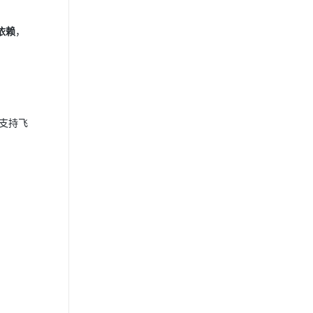
依赖
，
支持飞