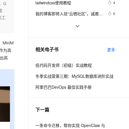
安全
tailwindcss使用教程
我要投诉
e-1.1-I2V
Cosyvoice-V3-Flash
4
、G
PolarDB
上云场景组合购
Milvus 弹性伸缩功能新增节
伴
搭
漫剧创作，剧本、分镜、视频高效生成
100%兼容MySQL、PostgreSQL，兼容Oracle，支持集中和分布式
覆盖90%+业务场景，专享组合折扣价
点支持范围
畅自然，细节丰富
高表现力语音合成大模型，语音克隆听感自然
VPN
我的博客即将入驻“云栖社区”，诚邀技
5
讯工
术同仁一同入驻。
ernetes 版 ACK
云聚AI 严选权益
AI 原生数据库服务发布
SSL 证书
思科路由器的密码恢复
4
2V
Fun-ASR
，一键激活高效办公新体验
理容器应用的 K8s 服务
精选AI产品，从模型到应用全链提效
Agent 数据网关
文戏情感细腻自然，动作戏激烈拳拳到肉，实现更强表演能力
支持中英文自由切换，具备更强的噪声鲁棒性
堡垒机
有一种忙，叫做很有希望
6
AI 用量加速计划
云原生数据库 PolarDB
iniM
防火墙
、识别商机，让客服更高效、服务更出色。
深度优先搜索的图文介绍
新老同享，达量后返
Agentic Database 发布
3
相关电子书
更多
w作为高
主机安全
应用
造出高
低代码开发师（初级）实战教程
千问办公
NEW
AI 应用及服务市场
的智能体编程平台
一站式AI生产力平台
冬季实战营第三期：MySQL数据库进阶实战
AI 应用
伶鹊
阿里巴巴DevOps 最佳实践手册
企业级人与Agent协作平台，接入和调度多个数字员工
智能客服平台，对话机器人、对话分析、智能外呼
大模型
大模型服务平台百炼 - 全妙
自然语言处理
下一篇
应用创作平台
多模态内容创作工具，已接入 DeepSeek
数据标注
机器学习
一条命令迁移，帮你实现 OpenClaw 与