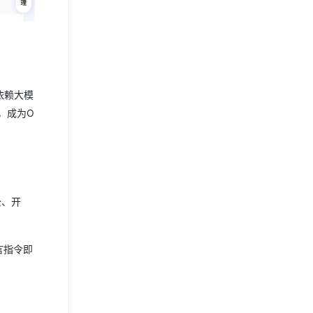
依赖大模
，成为O
公、开
言指令即