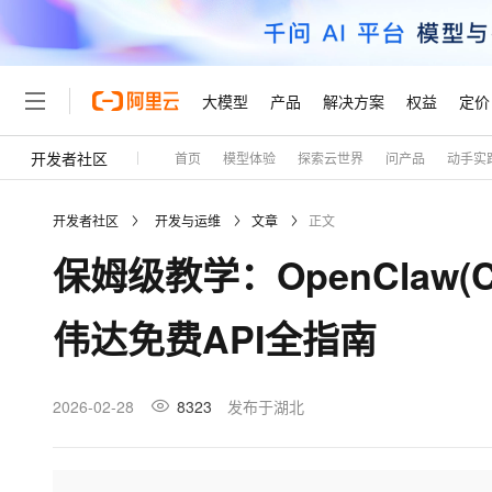
大模型
产品
解决方案
权益
定价
开发者社区
首页
模型体验
探索云世界
问产品
动手实
大模型
产品
解决方案
权益
定价
云市场
伙伴
服务
了解阿里云
精选产品
精选解决方案
普惠上云
产品定价
精选商城
成为销售伙伴
售前咨询
为什么选择阿里云
千问AI平台
开发者社区
开发与运维
文章
正文
了解云产品的定价详情
大模型服务平台百炼
千问办公，解锁你的工作
普惠上云 官方力荐
分销伙伴
在线服务
网站建设
什么是云计算
大
保姆级教学：OpenClaw(
大模型服务与应用平台
企业级Agent产品，直接
云服务器38元/年起，超
咨询伙伴
多端小程序
技术领先
云上成本管理
售后服务
轻量应用服务器
Agency Agents：拥
官方推荐返现计划
大模型
精选产品
精选解决方案
Salesforce 国际版订阅
稳定可靠
伟达免费API全指南
管理和优化成本
推荐新用户得奖励，单订单
销售伙伴合作计划
自助服务
友盟天域
安全合规
人工智能与机器学习
AI
文本生成
云数据库 RDS
HappyHorse 打造一
云工开物
无影生态合作计划
在线服务
观测云
分析师报告
高校专属算力普惠，学生认
计算
互联网应用开发
2026-02-28
8323
发布于湖北
Qwen3.8-Max
HOT
Salesforce On Alibaba C
工单服务
Tuya 物联网平台阿里云
研究报告与白皮书
人工智能平台 PAI
快速拥有专属 OpenClaw
大模
Consulting Partner 合
大数据
容器
智能体时代全能旗舰模型
免费试用
短信专区
一站式AI开发、训练和推
蓝凌 OA
AI 大模型销售与服务生
现代化应用