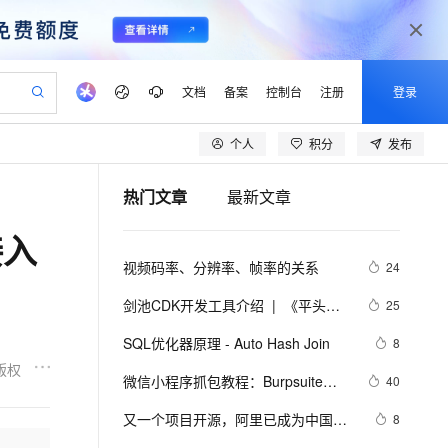
文档
备案
控制台
注册
登录
个人
积分
发布
验
作计划
器
AI 活动
专业服务
服务伙伴合作计划
开发者社区
加入我们
产品动态
服务平台百炼
阿里云 OPC 创新助力计划
热门文章
最新文章
一站式生成采购清单，支持单品或批量购买
io：打造专属 AI 语音助手
S产品伙伴计划（繁花）
峰会
CS
造的大模型服务与应用开发平台
一句话生成原生可编辑精美 PPT 文稿
AI 生产力先锋
Al MaaS 服务伙伴赋能合作
域名
博文
Careers
至高可申请百万元
Qwen3.8-Max 模型上线
接入
开启高性价比 AI 编程新体验
弹性可伸缩的云计算服务
Qwen-Audio-3.0-Realtime 端到端实时语音角色扮演
输入一句话想法, 轻松生成专业的 PPT
先锋实践拓展 AI 生产力的边界
Token 补贴，五大权
计划
海大会
伙伴信用分合作计划
商标
问答
社会招聘
视频码率、分辨率、帧率的关系
24
益加速 OPC 成功
eek-V4-Pro
SS
一键部署幻兽帕鲁游戏服务器
飞天发布时刻
HOT
Open Search 向量检索版支
划
备案
电子书
校园招聘
pSeek-V4-Pro
视频创作，一键激活电商全链路生产力
稳定、安全、高性价比、高性能的云存储服务
一键购买专属联机服务器，轻松开启游戏
所见，即是所愿
持视频检索 Pipeline 功能
更多支持
剑池CDK开发工具介绍  |  《平头哥
25
划
公司注册
镜像站
视频生成
语音识别与合成
剑池CDK快速上手指南》第一章
专属 QwenPaw
漫剧工坊：一站式动画创作平台
AI 实训营
HOT
应用身份服务 (IDaaS)
SQL优化器原理 - Auto Hash Join
8
合作伙伴培训与认证
划
上云迁移
站生成，高效打造优质广告素材
全接入的云上超级电脑
从聊天伙伴进化为能主动干活的本地数字员工
快速生产连贯的高质量长漫剧
从基础到进阶，Agent 创客手把手教你
OpenClaw 管理能力上线
版权
lScope
我要反馈
e-1.1-T2V
Qwen3-TTS-Flash
微信小程序抓包教程：Burpsuite版 
40
查询合作伙伴
n Alibaba Cloud ISV 合作
代维服务
建企业门户网站
10 分钟搭建微信、支付宝小程序
MaxCompute MaxFrame 提
附所需工具
畅细腻的高质量视频
离线语音合成大模型，多语言方言自适应，低延迟高稳定
创新加速
又一个项目开源，阿里已成为中国开
ope
登录合作伙伴管理后台
8
我要建议
站，无忧落地极速上线
以可视化方式快速构建移动和 PC 门户网站
国内短信简单易用，安全可靠，秒级触达，全球覆盖200+国家和地区。
高效部署网站，快速应用到小程序
供自动弹性内存功能
源的关键力量？