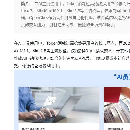
存储
天池大赛
Qwen3.7-Plus
简介：
在AI工具使用中，Token消耗过高始终是用户的核心
云解析DNS
解决方案免费试用 新老
电子合同
LM4.7、MiniMax M2.1、Kimi2.5等主流模型，仅限制4
最高领取价值200元试用
能看、能想、能动手的多模
安全
网络与CDN
AI 算法大赛
畅捷通
档。OpenClaw作为高性能AI自动化代理，结合英伟达免
大数据开发治理平台 Data
AI 产品 免费试用
网络
安全
云开发大赛
具的交互能力，能打造出高效、便捷的全场景AI助手。
Qwen3-VL-Plus
Tableau 订阅
1亿+ 大模型 tokens 和 
可观测
入门学习赛
中间件
AI空中课堂在线直播课
云防火墙
140+云产品 免费试用
在AI工具使用中，Token消耗过高始终是用户的核心痛点，而202
上云与迁云
云原生的云上边界网络安全
产品新客免费试用，最长1
数据库
ax M2.1、Kimi2.5等主流模型，仅限制40rpm请求速率，无其
生态解决方案
大模型服务
企业出海
大模型ACA认证体验
性能AI自动化代理，结合英伟达免费API后，可实现零成本的
大数据计算
助力企业全员 AI 认知与能
行业生态解决方案
效、便捷的全场景AI助手。
千问AI平台-Token Plan
政企业务
媒体服务
开发者生态解决方案
企业服务与云通信
千问AI平台-模型体验
AI 开发和 AI 应用解决
在线体验全尺寸、多种模态
域名与网站
Happy 系列大模型
终端用户计算
Serverless
开发工具