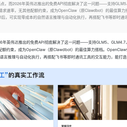
Deepseek-v4-pro
HappyHors
痛点，而2026年英伟达推出的免费API彻底解决了这一问题——支持GLM5
同享
万小智 AI 建站低至 15元/月
Qoder CN
AI 短剧/漫剧
云原生数据库 
快递物流查询
WordPress
成为服务伙
高校合作
0rpm请求速率，无其他配额约束，成为OpenClaw（原Clawdbot）的最佳算力
点，立即开启云上创新
覆盖公网/内网、递归/权威、移动APP等全场景解析服务
送.CN域名，送备案服务码
基于千问大模型等，支持代码智能生成、研发智能问答
AI助力短剧
态智能体模型
旗舰 MoE 大模型，百万上下文与顶尖推理能力
图生视频，流
Ubuntu
费API后，可实现零成本的自然语言推理与自动化执行，再搭配飞书等即时通
服务生态伙伴
云工开物
企业应用
Works
Night Plan 支持 Qwen 3.8-Max
云原生大数据计算服务 MaxCompute
AI 办公
容器服务 Kub
NEW
GLM-5.2
Wan2.7-T
Red Hat
30+ 款产品免费体验
Data Agent 驱动的一站式 Data+AI 开发治理平台
夜间 5 折，Qwen/Meoo/TokenPlan 客户专享
面向分析的企业级SaaS模式云数据仓库
AI智能应用
提供一站式管
科研合作
视觉 Coding、空间感知、多模态思考等全面升级
1M上下文，专为长程任务能力而生
ERP
堂（旗舰版）
SUSE
智能客服
6年英伟达推出的免费API彻底解决了这一问题——支持GLM5、GLM4.7、M
CRM
防护产品
2个月
自动承接线索
他配额约束，成为OpenClaw（原Clawdbot）的最佳算力搭档。OpenCla
建站小程序
OA 办公系统
AI 应用构建
大模型原生
自然语言推理与自动化执行，再搭配飞书等即时通讯工具的交互能力，能打
力提升
财税管理
模板建站
Qoder
大模型服务平台百炼-应用模版
HOT
NEW
面向真实软件
个人版上线、团队版降价；千问3.8-Max首发发尝鲜
丰富多元化的应用模版和解决方案
400电话
定制建站
万有无界
大模型服务平台百炼-智能体
方案
广告营销
模板小程序
的模型效果
灵活可视化地构建企业级 Agent
定制小程序
秒悟
人工智能平台 PAI
APP 开发
云端极速 AI 
新一代 AI 视频生成模型，深度适配广告营销等场景
AI Native 的算法工程平台，一站式完成建模、训练、推理服务部署
建站系统