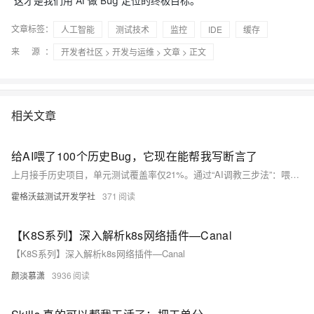
这才是我们用 AI 做 Bug 定位的终极目标。
文章标签：
人工智能
测试技术
监控
IDE
缓存
来 源：
开发者社区
>
开发与运维
>
文章
> 正文
相关文章
给AI喂了100个历史Bug，它现在能帮我写断言了
上月接手历史项目，单元测试覆盖率仅21%。通过“AI调教三步法”：喂入百条真实Bug构建业务上下文、定制提示词模板、引入变异测试（PITest）严控断言质量，两周内将覆盖率提升至82%，并发现7个幽灵Bug。
霍格沃兹测试开发学社
371
【K8S系列】深入解析k8s网络插件—Canal
【K8S系列】深入解析k8s网络插件—Canal
颜淡慕潇
3936