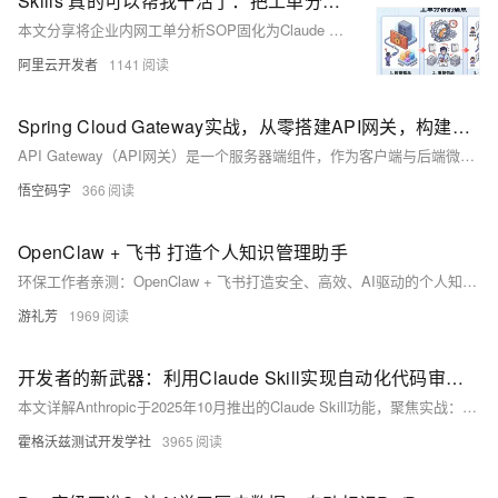
Skills 真的可以帮我干活了：把工单分析变成一个可复用的 Skill
本文分享将企业内网工单分析SOP固化为Claude Skills的实践：摒弃不稳定的浏览器自动化，创新采用“Copy as fetch + agent-browser eval”方案，直接复用SPA页面接口请求，实现稳定、低开销的数据获取与AI分析，大幅提升重复性工单分析效率。
阿里云开发者
1141
Spring Cloud Gateway实战，从零搭建API网关，构建高性能微服务统一入口
API Gateway（API网关）是一个服务器端组件，作为客户端与后端微服务之间的单一入口点。它负责请求路由、组合、协议转换以及跨领域功能处理。
悟空码字
366
OpenClaw + 飞书 打造个人知识管理助手
环保工作者亲测：OpenClaw + 飞书打造安全、高效、AI驱动的个人知识管理系统——支持语音/文字秒建笔记、自动整理会议纪要、提取文章要点、项目文档归档，数据自主可控，部署于阿里云轻量服务器，开源免费，开箱即用。（239字）
游礼芳
1969
开发者的新武器：利用Claude Skill实现自动化代码审查与单元测试生成
本文详解Anthropic于2025年10月推出的Claude Skill功能，聚焦实战：用Skill自动化代码审查与单元测试。通过本地Markdown技能包（如`code-review`、`test-gen`），实现精准提示复用、Git版本管理、多维度AI审查及结构化测试生成，显著提升开发效率与代码质量。
霍格沃兹测试开发学社
3965