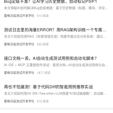
Bug定级不准？让AI学习历史数据，自动标记P0/P1
本文揭秘AI如何解决Bug定级难题：基于历史数据（标题、模块、评论等特征），用随机森林或LSTM-Attention模型自动预测优先级，嵌入JIRA/飞书流程。实践后争议降60%，P0/P1响应提速30%，让团队专注解Bug而非扯皮。
霍格沃兹测试开发学社
510
测试日志里的海量ERROR？用RAG架构训练一个专属日志分析师
本文介绍如何用RAG（检索增强生成）构建专属日志分析系统：通过日志清洗、混合检索（BM25+向量）、结构化提示词与闭环反馈，让大模型摆脱“幻觉”，精准定位真实故障。不依赖正则或标注，将老师傅经验沉淀为可复用的向量知识库。
霍格沃兹测试开发学社
562
接口文档一丢，AI自动生成测试用例和自动化脚本？
AI IDE + MCP 正重塑软件测试：需求文档→AI自动生成测试用例与自动化脚本→CI自动执行。相比传统人工编写，它大幅提升效率；区别于知识库方案，AI IDE可操作文件、调用API、构建工程。核心前提：需求需结构化、清晰。
霍格沃兹测试开发学社
1877
再也不怕漏测！基于代码Diff的智能用例推荐实战
本文介绍如何用Git Diff+Tree-sitter+LLM搭建“AI测试脑细胞”：自动解析代码变更语义、分析影响范围，并在CI中实时生成可运行的Jest测试用例，精准覆盖新增逻辑与调用方，显著降低漏测风险。
霍格沃兹测试开发学社
672