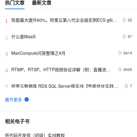
热门文章
最新文章
性能最大提升60%，阿里云第八代企业级实例ECS g8i正
22
1
式上线
什么是MaaS
97
2
MaxCompute问答整理之9月
8414
3
RTMP、RTSP、HTTP视频协议详解（附：直播流地
6006
4
址、播放软件）
阿里云数据库 RDS SQL Server版实战【性能优化实践、
7
5
优点探析】
大公开！动画制作只需要拥有这几款工具！
6
6
Oracle数据库的非归档模式迁移到归档模式
8
7
相关电子书
低代码开发师（初级）实战教程
二分法查找，用少量的步数找到目标
512
8