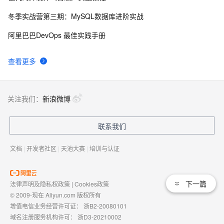
冬季实战营第三期：MySQL数据库进阶实战
算法分析——N个苹果放在N个盘子里的问题
6
9
阿里巴巴DevOps 最佳实践手册
hdu  3724  Encoded Barcodes
1
10
查看更多
关注我们：
新浪微博
联系我们
文档
|
开发者社区
|
天池大赛
|
培训与认证
下一篇
法律声明及隐私权政策
|
Cookies政策
© 2009-现在 Aliyun.com 版权所有
增值电信业务经营许可证：
浙B2-20080101
域名注册服务机构许可：
浙D3-20210002