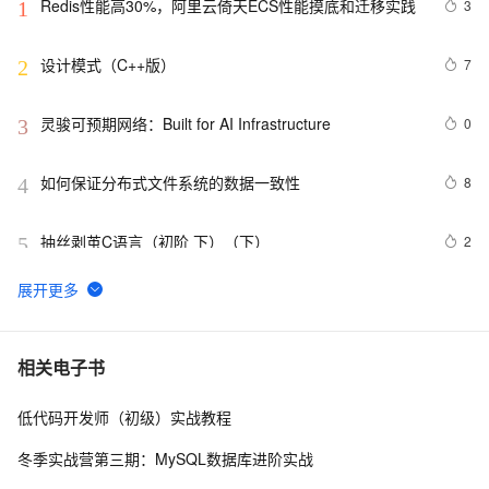
Redis性能高30%，阿里云倚天ECS性能摸底和迁移实践
3
1
设计模式（C++版）
7
2
灵骏可预期网络：Built for AI Infrastructure
0
3
如何保证分布式文件系统的数据一致性
8
4
抽丝剥茧C语言（初阶 下）（下）
2
5
重生之---我测阿里云U1实例(通用算力型)
5
6
HTML5+CSS3前端入门教程---从0开始通过一个商城实例
4
7
相关电子书
手把手教你学习PC端和移动端页面开发第8章FlexBox布
局（上）
低代码开发师（初级）实战教程
 带你简单了解Chatgpt背后的秘密：大语言模型所需要条
2
8
件（数据算法算力）以及其当前阶段的缺点局限性
冬季实战营第三期：MySQL数据库进阶实战
【分布式技术专题】「分布式技术架构」手把手教你如何
4
9