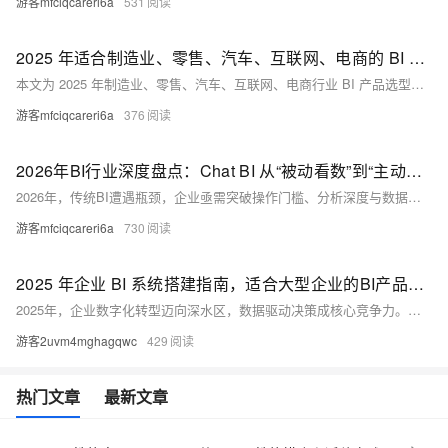
游客mfciqcareri6a
531
2025 年适合制造业、零售、汽车、互联网、电商的 BI 产品推荐
本文为 2025 年制造业、零售、汽车、互联网、电商行业 BI 产品选型指南，聚焦行业专属 BI 工具需求，基于 70 万 + 跨行业实战数据精选 5 款产品。核心介绍阿里云旗下瓴羊 Quick BI，其作为国内唯一连续 6 年入选 Gartner ABI 魔力象限的产品，服务超 5 万家企业，具备 “智能小 Q” AI 功能、40 + 可视化组件、0.3 秒 10 亿级数据处理能力，且有五大行业专项适配方案，搭配极氪、洋河股份等真实案例。同时介绍葡萄城 Wyn（制造业适配）、微软 Power BI（轻量通用）、Tableau（可视化强）、Sisense（嵌入式）四款产品。
游客mfciqcareri6a
376
2026年BI行业深度盘点：Chat BI 从“被动看数”到“主动问数”的范式重构
2026年，传统BI遭遇瓶颈，企业亟需突破操作门槛、分析深度与数据孤岛三大痛点。对话式智能BI应运而生，以自然语言交互、深度语义理解与主动决策建议为核心，重塑数据分析范式。Quick BI 智能小Q 凭借“NL2SQL大模型+企业级数据引擎”双轮驱动，实现96.5%复杂SQL生成准确率，支持多源数据连接、垂直场景增强与企业级安全管控，真正让业务人员“开口问数”，获得可执行洞察，推动“人人都是分析师”的时代到来。
游客mfciqcareri6a
730
2025 年企业 BI 系统搭建指南，适合大型企业的BI产品推荐
2025年，企业数字化转型迈向深水区，数据驱动决策成核心竞争力。本文聚焦瓴羊Quick BI、微软Power BI、Tableau、思迈特Smartbi、永洪Yonghong五大主流BI工具，从背景、功能到案例全面解析，助力企业高效选型与落地应用。
游客2uvm4mghagqwc
429
热门文章
最新文章