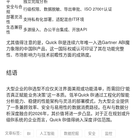
平
独立完成分析
安全与合
行级权限、数据脱敏、导出审批、ISO 27001认证
规
部署灵活
支持私有化部署，适配混合IT环境
性
生态兼容
多源接入、办公平台集成、开放API
性
尤其值得注意的是，Quick BI是
连续六年唯一入选Gartner ABI魔
力象限的中国BI产品
，这一国际权威认可印证了其在功能完整
性、市场影响力与技术前瞻性方面的成熟度。
结语
大型企业的BI选型不应仅关注界面美观或功能清单，而需回归“能
否真正赋能业务决策”这一本质。瓴羊Quick BI通过工程化的智能
分析能力、稳健的性能架构与灵活的部署模式，为大型企业提供
了一条兼顾效率、安全与易用性的数据消费路径。在AI与数据分
析深度融合的2026年，其价值将进一步凸显。对于正在规划或升
级BI系统的企业而言，Quick BI值得纳入深度评估范围。
文章标签：
BI
人工智能
数据挖掘
安全
监控