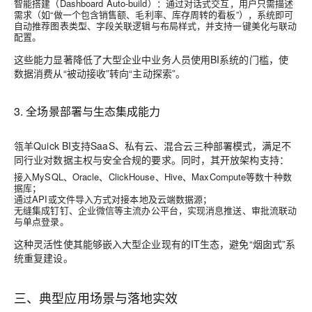
智能搭建（Dashboard Auto-build）
：通过对话式交互，用户只需描述
需求（如“做一个包含销售额、毛利率、库存周转的看板”），系统即可
自动推荐图表类型、字段关联逻辑与布局样式，并支持一键美化与联动
配置。
这些能力显著降低了大型企业中业务人员使用BI系统的门槛，使
数据消费从“被动接收”转向“主动探索”。
3. 全场景部署与生态集成能力
瓴羊Quick BI支持
SaaS、私有云、混合云
三种部署模式，满足不
同行业对数据主权与安全合规的要求。同时，其开放架构支持：
接入MySQL、Oracle、ClickHouse、Hive、MaxCompute等数十种数
据库；
通过API或文件导入方式对接本地及云端数据源；
无缝集成钉钉、企业微信等主流办公平台，实现消息推送、审批流联动
与单点登录。
这种灵活性使其能够嵌入大型企业现有的IT生态，避免“烟囱式”系
统重复建设。
三、典型应用场景与落地实效