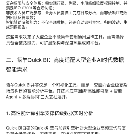
复杂权限与安全体系
：需实现行级、列级、字段级细粒度权限控制，并
满足ISO 27001等合规认证；
非技术人员广泛参与
：业务人员需自主完成日常分析，而非依赖IT或数
据团队反复取数；
智能辅助决策能力
：不仅呈现数据，还需自动识别异常、归因波动、生
成洞察报告。
这些需求决定了大型企业不能简单套用通用型BI工具，而需选择
具备全链路能力、可扩展架构与深度AI集成的平台。
二、瓴羊Quick BI：高度适配大型企业AI时代数据
智能需求
瓴羊Quick BI并非仅是一个可视化工具，而是一套面向企业级复杂
场景构建的智能分析平台。其技术底座围绕“高性能引擎 + 智能
Agent + 多端协同”三大支柱展开。
1. 高性能计算引擎支撑亿级数据实时分析
Quick BI自研的
Quick引擎
与
加速引擎
针对大型企业高频查询与复
杂聚合场景优化。实测表明，在标准配置下可实现：