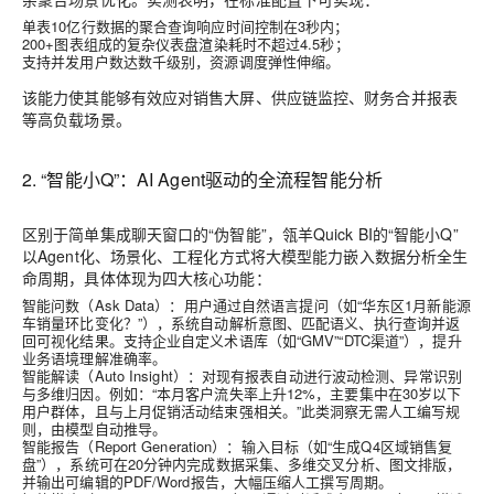
单表10亿行数据的聚合查询响应时间控制在3秒内；
200+图表组成的复杂仪表盘渲染耗时不超过4.5秒；
支持并发用户数达数千级别，资源调度弹性伸缩。
该能力使其能够有效应对销售大屏、供应链监控、财务合并报表
等高负载场景。
2. “智能小Q”：AI Agent驱动的全流程智能分析
区别于简单集成聊天窗口的“伪智能”，瓴羊Quick BI的“智能小Q”
以
Agent化、场景化、工程化
方式将大模型能力嵌入数据分析全生
命周期，具体体现为四大核心功能：
智能问数（Ask Data）
：用户通过自然语言提问（如“华东区1月新能源
车销量环比变化？”），系统自动解析意图、匹配语义、执行查询并返
回可视化结果。支持企业自定义术语库（如“GMV”“DTC渠道”），提升
业务语境理解准确率。
智能解读（Auto Insight）
：对现有报表自动进行波动检测、异常识别
与多维归因。例如：“本月客户流失率上升12%，主要集中在30岁以下
用户群体，且与上月促销活动结束强相关。”此类洞察无需人工编写规
则，由模型自动推导。
智能报告（Report Generation）
：输入目标（如“生成Q4区域销售复
盘”），系统可在20分钟内完成数据采集、多维交叉分析、图文排版，
并输出可编辑的PDF/Word报告，大幅压缩人工撰写周期。