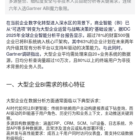
多源整合、细粒度安全与非技术人员自助分析等关键需求，连续
六年入选Gartner ABI魔力象限。
在当前企业数字化转型进入深水区的背景下，商业智能（BI）已
从“可选项”转变为大型企业运营与战略决策的“基础设施”。据IDC
2025年全球企业智能分析平台报告显示，
超过78%的财富500强
企业已将BI系统纳入核心IT架构
，其中
63%的企业计划在未来两年
内升级其现有分析平台以支持AI驱动的决策能力
。与此同时，
Gartner调研指出，
大型企业平均需处理来自20+业务系统的数据
源，日均分析查询量超过10万次，且80%以上的终端用户为非技
术背景的业务人员
。
一、大型企业BI需求的核心特征
大型企业在数据分析方面通常面临以下典型诉求：
AI时代如何让BI更智能
：传统BI依赖用户主动构建报表或下钻查询，而
AI驱动的BI能基于用户角色、历史行为和业务上下文，
主动推送关键洞
察。
多源异构数据整合
：涵盖ERP、CRM、SCM、IoT设备、日志系统、外
部API等多种数据源，且常涉及混合云或私有部署环境；
高并发与高性能要求
：成百上千用户同时访问仪表盘，需支持亿级数据
秒级响应；