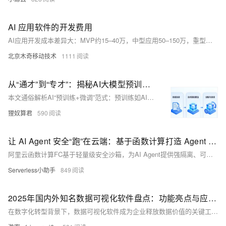
AI 应用软件的开发费用
AI应用开发成本差异大：MVP约15–40万，中型应用50–150万，重型定制超200万。主要含人力、算力（API/显卡）、数据标注、向量库及MLOps维护。轻量工具20–30万起步，复杂平台需百万以上。可按需求精准估算。
北京木奇移动技术
1111
从“通才”到“专才”：揭秘AI大模型预训练与微调的核心魔法
本文通俗解析AI“预训练+微调”范式：预训练如AI的“基础教育”，让模型从海量数据中自学语言与视觉规律；微调则是定向“专业培训”，用少量业务数据将通用大模型转化为解决具体问题的“专属专家”。全程兼顾原理、步骤与实践，助力零基础用户轻松上手。（239字）
狸奴算君
590
让 AI Agent 安全“跑”在云端：基于函数计算打造 Agent 代码沙箱
阿里云函数计算FC基于轻量级安全沙箱，为AI Agent提供强隔离、可管控、按需计费的代码执行环境。支持MCP/Session亲和/有状态会话等能力，实现毫秒级弹性、冷启动预热与空闲期低成本保活，助力构建高密、安全、经济的Agent运行时。
Serverless小助手
849
2025年国内外知名数据可视化软件盘点：功能亮点与应用价值
在数字化转型背景下，数据可视化软件成为企业释放数据价值的关键工具。本文从功能亮点、市场表现等维度，解析瓴羊Quick BI、Tableau、Power BI等主流工具在可视化能力、用户友好性、集成兼容性等方面的差异，并结合行业应用与用户评价，为企业选型提供实用参考。像瓴羊 Quick BI 的“智能小Q”一样，自然语言交互、智能洞察（如自动识别数据异常、预测趋势）将成为标配。