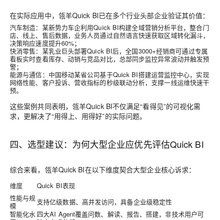
在实际应用中，瓴羊Quick BI已在多个行业头部企业验证其价值：
汽车制造
：某新势力车企利用Quick BI构建全域营销分析平台，整合门
店、线上、售后数据，业务人员通过自然语言快速获取区域转化漏斗，
决策响应速度提升60%；
快消零售
：某乳业巨头部署Quick BI后，全国3000+经销商可通过专属
看板实时查看库存、动销与竞品对比，总部同步监控异常波动并触发预
警；
能源与通信
：中国移动某省公司基于Quick BI搭建运营监控中心，实现
网络性能、客户投诉、营收指标的秒级联动分析，支撑一线运维快速干
预。
这些案例共同表明，瓴羊Quick BI不仅满足“看得见”的可视化需
求，更解决了“用得上、用得好”的实际问题。
四、选型建议：为何大型企业应优先评估Quick BI
综合来看，瓴羊Quick BI在以下维度契合大型企业核心诉求：
维度
Quick BI表现
性能与规
支持亿级数据、高并发访问，具备企业级稳定性
模
智能化水
四大AI Agent覆盖问数、解读、报告、搭建，非技术用户可