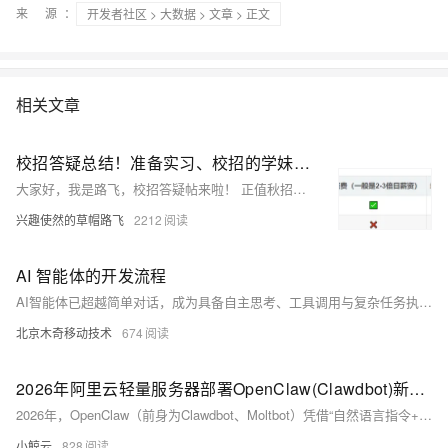
来 源：
开发者社区
>
大数据
>
文章
> 正文
相关文章
校招答疑总结！准备实习、校招的学妹（弟）们，可不要努力错方向了！
大家好，我是路飞，校招答疑帖来啦！ 正值秋招季，今天这篇文章来给大家分享一下关于在校生投递实习，应届生参加校招需要注意的一些问题。
兴趣使然的草帽路飞
2212
AI 智能体的开发流程
AI智能体已超越简单对话，成为具备自主思考、工具调用与复杂任务执行能力的独立单元。本文详解7大核心开发环节：角色建模、大模型选型、工具集成、多层记忆、规划编排、安全护栏及持续评估，并推荐2026主流工具栈，助您精准落地报销助手或AI程序员等场景。
北京木奇移动技术
674
2026年阿里云轻量服务器部署OpenClaw(Clawdbot)新手喂饭教程（零代码+全图解）
2026年，OpenClaw（前身为Clawdbot、Moltbot）凭借“自然语言指令+任务自动化执行”的核心优势，成为新手入门AI自动化的首选工具。这款开源AI代理平台无需专业编程基础，仅需输入日常口语化指令，就能完成文件处理、日程管理、多工具协同、代码生成等重复性工作，堪称“私人AI数字员工”。
小鲸云
828