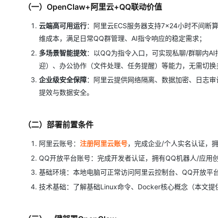
（一）OpenClaw+阿里云+QQ联动价值
云端高可用运行
：阿里云ECS服务器支持7×24小时不间
维成本，满足日常QQ群管理、AI指令响应的稳定需求；
多场景智能提效
：以QQ为指令入口，可实现私聊/群聊内A
迎）、办公协作（文件处理、任务提醒）等能力，无需切换
企业级安全保障
：阿里云提供网络隔离、数据加密、日志审计
提效与数据安全。
（二）部署前置条件
阿里云账号：
注册阿里云账号
，完成企业/个人实名认证，拥
QQ开放平台账号：完成开发者认证，拥有QQ机器人/应用
基础环境：本地电脑可正常访问阿里云控制台、QQ开放平
技术基础：了解基础Linux命令、Docker核心概念（本