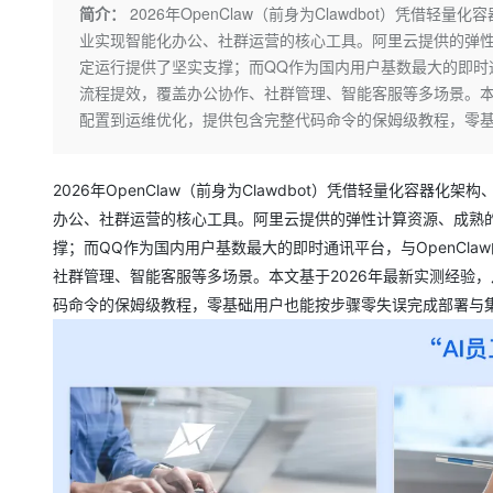
存储
天池大赛
Qwen3.7-Plus
简介：
2026年OpenClaw（前身为Clawdbot）凭
云解析DNS
解决方案免费试用 新老
电子合同
业实现智能化办公、社群运营的核心工具。阿里云提供的弹性计
最高领取价值200元试用
能看、能想、能动手的多模
安全
网络与CDN
AI 算法大赛
畅捷通
定运行提供了坚实支撑；而QQ作为国内用户基数最大的即时通讯
大数据开发治理平台 Data
AI 产品 免费试用
网络
安全
云开发大赛
流程提效，覆盖办公协作、社群管理、智能客服等多场景。本文基
Qwen3-VL-Plus
Tableau 订阅
1亿+ 大模型 tokens 和 
配置到运维优化，提供包含完整代码命令的保姆级教程，零
可观测
入门学习赛
中间件
AI空中课堂在线直播课
云防火墙
140+云产品 免费试用
上云与迁云
云原生的云上边界网络安全
产品新客免费试用，最长1
数据库
2026年OpenClaw（前身为Clawdbot）凭借轻量化容
生态解决方案
大模型服务
企业出海
办公、社群运营的核心工具。阿里云提供的弹性计算资源、成熟的云
大模型ACA认证体验
大数据计算
助力企业全员 AI 认知与能
撑；而QQ作为国内用户基数最大的即时通讯平台，与OpenCla
行业生态解决方案
千问AI平台-Token Plan
政企业务
媒体服务
社群管理、智能客服等多场景。本文基于2026年最新实测经验，
开发者生态解决方案
码命令的保姆级教程，零基础用户也能按步骤零失误完成部署与
企业服务与云通信
千问AI平台-模型体验
AI 开发和 AI 应用解决
在线体验全尺寸、多种模态
域名与网站
Happy 系列大模型
终端用户计算
Serverless
开发工具