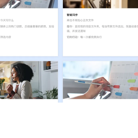
AI 应用
10分钟微调：让0.6B模型媲美235B模
多模态数据信
型
依托云原生高可用架构,实现Dify私有化部署
用1%尺寸在特定领域达到大模型90%以上效果
一个 AI 助手
超强辅助，Bol
即刻拥有 DeepSeek-R1 满血版
在企业官网、通讯软件中为客户提供 AI 客服
多种方案随心选，轻松解锁专属 DeepSeek