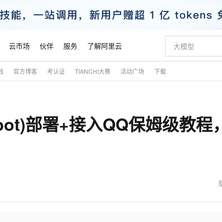
云市场
伙伴
服务
了解阿里云
践
官方博客
考认证
TIANCHI大赛
活动广场
下载
AI 特惠
数据与 API
成为产品伙伴
企业增值服务
最佳实践
价格计算器
AI 场景体
基础软件
产品伙伴合
阿里云认证
市场活动
配置报价
大模型
自助选配和估算价格
新方式
睿译宝，AI翻译排版一步到位
智启 AI 普惠权益
产品生态集成认证中心
企业支持计划
云上春晚
域名与网站
千问官方 MaaS 平台，为开发者和 Agent 而生，新用户赠送 1 亿 + tokens 额度
Qwen Aud
AI Coding
阿里云Maa
2026 阿里云
云服务器 E
为企业打
数据集
Windows
大模型认证
模型
NEW
NEW
awdbot)部署+接入QQ保姆级教程
交付可用成果
值低价云产品抢先购
上传文档即自动完成翻译和格式还原
至高享 1亿+免费 tokens，加速 Al 应用落地
提供智能易用的域名与建站服务
智能编程，一键
安全可靠、
产品生态伙伴
专家技术服务
云上奥运之旅
弹性计算合作
阿里云中企出
手机三要素
宝塔 Linux
全部认证
价格优势
有专属领域专家
GLM-5.2：长任务时代开源旗舰模型
阿里云 OPC 创新助力计划
千问大模型
即刻拥有 DeepS
AI 电商营销
对象存储 O
大模型
产品生态伙伴工作台
企业增值服务台
云栖战略参考
云存储合作计
云栖大会
身份实名认证
CentOS
训练营
推动算力普惠，释放技术红利
最高返9万
多领域专家智能体,一键组建 AI 虚拟交付团队
快速构建应用程序和网站，即刻迈出上云第一步
至高百万元 Token 补贴，加速一人公司成长
多元化、高性能、安全可靠的大模型服务
真正可用的 1M 上下文,一次完成代码全链路开发
轻松解锁专属 Dee
从图文生成到
云上的中国
数据库合作计
活动全景
短信
Docker
图片和
站式影视创作平台
Hermes Agent，打造自进化智能体
Token Plan 模型订阅计划
数字证书管理服务（原SSL证书）
5 分钟轻松部署
AI 广告创作
无影云电脑
企业成长
NEW
信息公告
看见新力量
云网络合作计
OCR 文字识别
JAVA
证享300元代金券
可视化编排打通从文字构思到成片全链路闭环
全托管，含MySQL、PostgreSQL、SQL Server、MariaDB多引擎
自主进化，持久记忆，越用越聪明
Qwen3.8-Max 首发尝鲜，限时加量 10 倍，夜间低至2折
实现全站HTTPS，呈现可信的WEB访问
图文、视频一
随时随地安
魔搭 Mode
Kimi-K3
HappyHors
NEW
loud
服务实践
官网公告
金融模力时刻
Salesforce O
版
发票查验
全能环境
Claude Code + GStack 打造工程团队
千问办公，限时限量积分加倍
Qoder
低代码高效构
AI 建站
短信服务
型
NEW
作计划
Kimi 最新旗舰模型，长程编程与推理利器
让文字生成流
计划
创新中心
魔搭 ModelSc
健康状态
理服务
让AI从“聊天伙伴”进化为能干活的“数字员工”
安装技能 GStack，拥有专属 AI 工程团队
你的AI工作搭子，覆盖日常办公高频场景
面向真实软件的智能体编程平台
0 代码专业建
客户案例
天气预报查询
操作系统
态合作计划