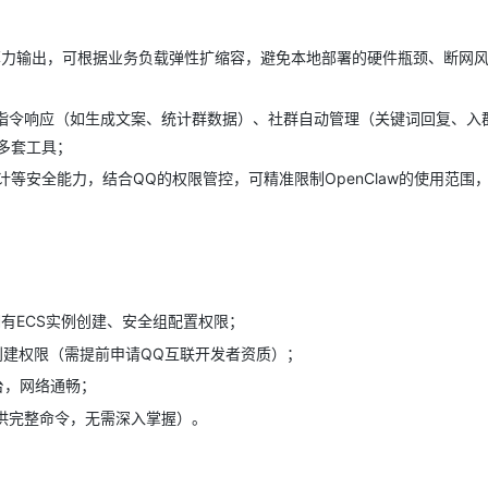
断算力输出，可根据业务负载弹性扩缩容，避免本地部署的硬件瓶颈、断网
I指令响应（如生成文案、统计群数据）、社群自动管理（关键词回复、入
多套工具；
等安全能力，结合QQ的权限管控，可精准限制OpenClaw的使用范围，
有ECS实例创建、安全组配置权限；
创建权限（需提前申请QQ互联开发者资质）；
台，网络通畅；
文提供完整命令，无需深入掌握）。