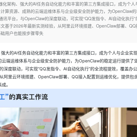
Deepseek-v4-pro
HappyHors
借轻量化容器化架构、强大的AI任务自动化能力和丰富的第三方集成接口，成为个人
同享
万小智 AI 建站低至 15元/月
Qoder CN
AI 短剧/漫剧
云原生数据库 
快递物流查询
WordPress
成为服务伙
高校合作
算资源、成熟的云端运维体系与企业级安全防护能力，为OpenClaw的
点，立即开启云上创新
覆盖公网/内网、递归/权威、移动APP等全场景解析服务
送.CN域名，送备案服务码
基于千问大模型等，支持代码智能生成、研发智能问答
AI助力短剧
态智能体模型
旗舰 MoE 大模型，百万上下文与顶尖推理能力
图生视频，流
Ubuntu
平台，与OpenClaw的深度联动，可实现“QQ发指令、AI自动化执行”
服务生态伙伴
云工开物
企业应用
Works
Night Plan 支持 Qwen 3.8-Max
云原生大数据计算服务 MaxCompute
AI 办公
容器服务 Kub
NEW
于2026年最新实测经验，从阿里云环境搭建、OpenClaw部署、QQ
GLM-5.2
Wan2.7-T
Red Hat
30+ 款产品免费体验
Data Agent 驱动的一站式 Data+AI 开发治理平台
夜间 5 折，Qwen/Meoo/TokenPlan 客户专享
面向分析的企业级SaaS模式云数据仓库
AI智能应用
提供一站式管
科研合作
基础用户也能按步骤零失
视觉 Coding、空间感知、多模态思考等全面升级
1M上下文，专为长程任务能力而生
ERP
堂（旗舰版）
SUSE
智能客服
CRM
防护产品
2个月
自动承接线索
器化架构、强大的AI任务自动化能力和丰富的第三方集成接口，成为个人与企业实
建站小程序
OA 办公系统
AI 应用构建
大模型原生
端运维体系与企业级安全防护能力，为OpenClaw的稳定运行提供了
力提升
w的深度联动，可实现“QQ发指令、AI自动化执行”的全流程提效，覆盖办
财税管理
模板建站
Qoder
大模型服务平台百炼-应用模版
HOT
NEW
从阿里云环境搭建、OpenClaw部署、QQ接入配置到运维优化，提供包
面向真实软件
个人版上线、团队版降价；千问3.8-Max首发发尝鲜
丰富多元化的应用模版和解决方案
400电话
定制建站
集成。
万有无界
大模型服务平台百炼-智能体
方案
广告营销
模板小程序
的模型效果
灵活可视化地构建企业级 Agent
定制小程序
秒悟
人工智能平台 PAI
APP 开发
云端极速 AI 
新一代 AI 视频生成模型，深度适配广告营销等场景
AI Native 的算法工程平台，一站式完成建模、训练、推理服务部署
建站系统