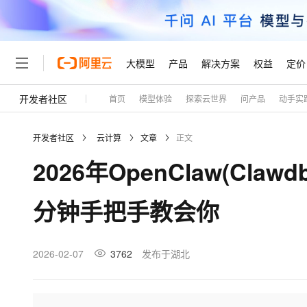
大模型
产品
解决方案
权益
定价
开发者社区
首页
模型体验
探索云世界
问产品
动手实
大模型
产品
解决方案
权益
定价
云市场
伙伴
服务
了解阿里云
精选产品
精选解决方案
普惠上云
产品定价
精选商城
成为销售伙伴
售前咨询
为什么选择阿里云
千问AI平台
开发者社区
云计算
文章
正文
了解云产品的定价详情
大模型服务平台百炼
千问办公，解锁你的工作
普惠上云 官方力荐
分销伙伴
在线服务
网站建设
什么是云计算
大
2026年OpenClaw(Cl
大模型服务与应用平台
企业级Agent产品，直接
云服务器38元/年起，超
咨询伙伴
多端小程序
技术领先
云上成本管理
售后服务
轻量应用服务器
Agency Agents：拥
官方推荐返现计划
大模型
精选产品
精选解决方案
Salesforce 国际版订阅
稳定可靠
分钟手把手教会你
管理和优化成本
推荐新用户得奖励，单订单
销售伙伴合作计划
自助服务
友盟天域
安全合规
人工智能与机器学习
AI
文本生成
云数据库 RDS
HappyHorse 打造一
云工开物
无影生态合作计划
在线服务
观测云
分析师报告
高校专属算力普惠，学生认
计算
互联网应用开发
2026-02-07
3762
发布于湖北
Qwen3.8-Max
HOT
Salesforce On Alibaba C
工单服务
Tuya 物联网平台阿里云
研究报告与白皮书
人工智能平台 PAI
快速拥有专属 OpenClaw
大模
Consulting Partner 合
大数据
容器
智能体时代全能旗舰模型
免费试用
短信专区
一站式AI开发、训练和推
蓝凌 OA
AI 大模型销售与服务生
现代化应用