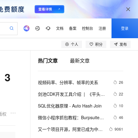
文档
备案
控制台
注册
登录
个人
积分
发布
验
作计划
器
AI 活动
专业服务
服务伙伴合作计划
开发者社区
加入我们
产品动态
服务平台百炼
阿里云 OPC 创新助力计划
热门文章
最新文章
一站式生成采购清单，支持单品或批量购买
io：打造专属 AI 语音助手
S产品伙伴计划（繁花）
峰会
CS
造的大模型服务与应用开发平台
一句话生成原生可编辑精美 PPT 文稿
AI 生产力先锋
Al MaaS 服务伙伴赋能合作
域名
博文
Careers
至高可申请百万元
Qwen3.8-Max 模型上线
，3
开启高性价比 AI 编程新体验
弹性可伸缩的云计算服务
Qwen-Audio-3.0-Realtime 端到端实时语音角色扮演
输入一句话想法, 轻松生成专业的 PPT
先锋实践拓展 AI 生产力的边界
Token 补贴，五大权
计划
海大会
伙伴信用分合作计划
商标
问答
社会招聘
视频码率、分辨率、帧率的关系
26
益加速 OPC 成功
eek-V4-Pro
SS
一键部署幻兽帕鲁游戏服务器
飞天发布时刻
HOT
Open Search 向量检索版支
划
备案
电子书
校园招聘
pSeek-V4-Pro
视频创作，一键激活电商全链路生产力
稳定、安全、高性价比、高性能的云存储服务
一键购买专属联机服务器，轻松开启游戏
所见，即是所愿
持视频检索 Pipeline 功能
更多支持
剑池CDK开发工具介绍  |  《平头哥
22
划
公司注册
镜像站
视频生成
语音识别与合成
剑池CDK快速上手指南》第一章
专属 QwenPaw
漫剧工坊：一站式动画创作平台
AI 实训营
HOT
应用身份服务 (IDaaS)
SQL优化器原理 - Auto Hash Join
10
合作伙伴培训与认证
划
上云迁移
站生成，高效打造优质广告素材
全接入的云上超级电脑
从聊天伙伴进化为能主动干活的本地数字员工
快速生产连贯的高质量长漫剧
从基础到进阶，Agent 创客手把手教你
OpenClaw 管理能力上线
版权
lScope
我要反馈
e-1.1-T2V
Qwen3-TTS-Flash
微信小程序抓包教程：Burpsuite版 
46
查询合作伙伴
n Alibaba Cloud ISV 合作
代维服务
建企业门户网站
10 分钟搭建微信、支付宝小程序
MaxCompute MaxFrame 提
附所需工具
畅细腻的高质量视频
离线语音合成大模型，多语言方言自适应，低延迟高稳定
创新加速
又一个项目开源，阿里已成为中国
ope
登录合作伙伴管理后台
9061
我要建议
站，无忧落地极速上线
以可视化方式快速构建移动和 PC 门户网站
国内短信简单易用，安全可靠，秒级触达，全球覆盖200+国家和地区。
高效部署网站，快速应用到小程序
供自动弹性内存功能
开源的关键力量？