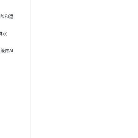
风险和运
群欢
兼顾AI