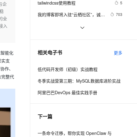
安全
tailwindcss使用教程
我要投诉
e-1.1-I2V
Cosyvoice-V3-Flash
5
与企
PolarDB
上云场景组合购
Milvus 弹性伸缩功能新增节
伴
稳
漫剧创作，剧本、分镜、视频高效生成
100%兼容MySQL、PostgreSQL，兼容Oracle，支持集中和分布式
覆盖90%+业务场景，专享组合折扣价
点支持范围
畅自然，细节丰富
高表现力语音合成大模型，语音克隆听感自然
VPN
我的博客即将入驻“云栖社区”，诚邀
703
的全
技术同仁一同入驻。
ernetes 版 ACK
云聚AI 严选权益
AI 原生数据库服务发布
SSL 证书
接入
思科路由器的密码恢复
714
2V
Fun-ASR
，一键激活高效办公新体验
理容器应用的 K8s 服务
精选AI产品，从模型到应用全链提效
Agent 数据网关
文戏情感细腻自然，动作戏激烈拳拳到肉，实现更强表演能力
支持中英文自由切换，具备更强的噪声鲁棒性
堡垒机
有一种忙，叫做很有希望
665
AI 用量加速计划
云原生数据库 PolarDB
防火墙
、识别商机，让客服更高效、服务更出色。
深度优先搜索的图文介绍
新老同享，达量后返
Agentic Database 发布
703
相关电子书
更多
现智能化
主机安全
应用
坚实支
公协作、
低代码开发师（初级）实战教程
千问办公
NEW
AI 应用及服务市场
含完整代
的智能体编程平台
一站式AI生产力平台
冬季实战营第三期：MySQL数据库进阶实战
AI 应用
伶鹊
阿里巴巴DevOps 最佳实践手册
企业级人与Agent协作平台，接入和调度多个数字员工
智能客服平台，对话机器人、对话分析、智能外呼
大模型
大模型服务平台百炼 - 全妙
自然语言处理
下一篇
应用创作平台
多模态内容创作工具，已接入 DeepSeek
数据标注
机器学习
一条命令迁移，帮你实现 OpenClaw 与