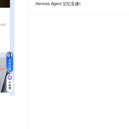
Hermes Agent 记忆互通！
息提取
与 AI 智能体进行实时音视频通话
从文本、图片、视频中提取结构化的属性信息
构建支持视频理解的 AI 音视频实时通话应用
t.diy 一步搞定创意建站
构建大模型应用的安全防护体系
通过自然语言交互简化开发流程,全栈开发支持
通过阿里云安全产品对 AI 应用进行安全防护