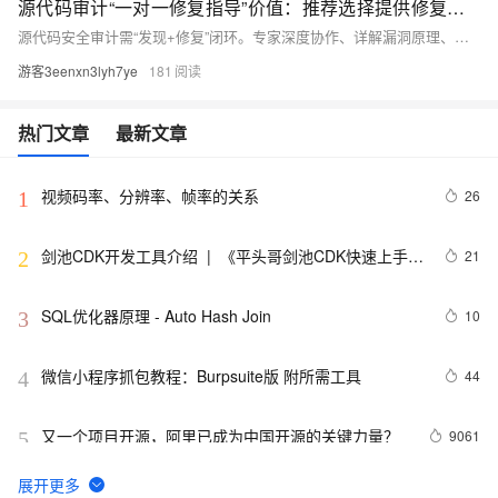
源代码审计“一对一修复指导”价值：推荐选择提供修复服务的公司
源代码安全审计需“发现+修复”闭环。专家深度协作、详解漏洞原理、提供可落地修复方案，并免费复测。具备CMA/CNAS/CCRC权威资质，覆盖主流语言与OWASP Top 10风险，助企业省心、省钱、放心、高效解决安全债务。
游客3eenxn3lyh7ye
181
热门文章
最新文章
视频码率、分辨率、帧率的关系
26
1
剑池CDK开发工具介绍  |  《平头哥剑池CDK快速上手指
21
2
南》第一章
SQL优化器原理 - Auto Hash Join
10
3
微信小程序抓包教程：Burpsuite版 附所需工具
44
4
又一个项目开源，阿里已成为中国开源的关键力量？
9061
5
tailwindcss使用教程
5