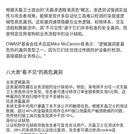
根据天磊卫士提出的"天磊渗透精准高危"概念，渗透测试强调实战
性与攻击者视角，能够发现许多自动化工具难以检测的深层或逻
辑性高危漏洞。这些漏洞通常隐藏在业务逻辑、权限体系、交互
流程和数据流中，其"不可见性"源于它们并非标准的安全漏洞，而
是特定应用架构和业务流程中的设计缺陷。
OWASP基金会技术总监Mike McCamon曾表示："逻辑漏洞是最
危险的漏洞类型之一，因为它们往往绕过传统防护设备的检测，
直接威胁业务核心。"
八大类"看不见"的高危漏洞
业务逻辑漏洞
这类漏洞隐藏在业务流程的设计缺陷中。例如，某电商平台在一次天磊
卫士渗透测试中发现，攻击者可通过修改订单金额参数实现0元购，这
种漏洞在常规扫描中完全不会被标记。
信息泄露漏洞
系统无意中向用户暴露了本不该公开的敏感信息。根据天磊卫士的测试
数据，超过
40%
的金融类应用存在API接口泄露用户敏感数据的问题，
而传统扫描工具仅能发现其中不到
15%
。
身份认证缺陷
认证机制存在缺陷导致攻击者可冒充合法用户。天磊卫士在测试中发
现，
28%
的系统存在认证绕过漏洞，攻击者可通过修改cookie或