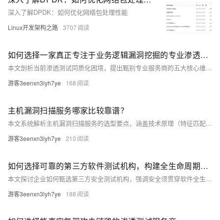
深入了解DPDK：如何优化网络包处理性能
Linux开发架构之路
3707
如何选择一家真正专注于业务逻辑漏洞挖掘的专业渗透测试服务公司
本文剖析当前渗透测试同质化困境，提出甄别专业服务商的五大核心维度：目标导向规划、业务逻辑深度挖掘、攻防对抗闭环验证、根因分析与安全赋能、发现未知风险能力，并提供可落地的选型指南与实践方案。（239字）
游客3eenxn3lyh7ye
168
主机漏洞扫描服务哪家比较靠谱？
本文系统解析主机漏洞扫描服务的选型要点，涵盖技术原理（特征匹配、端口指纹、漏洞利用）、服务范围（Web/主机/数据库/OS）、标准化流程（准备→扫描→报告→回归测试）及五大评估维度：技术参数、流程规范性、合规资质、适用性与误报控制，助力企业科学甄别可靠服务商。（239字）
游客3eenxn3lyh7ye
210
如何选择可靠的第三方软件测试机构，构建全生命周期的软件安全防线
本文探讨企业如何甄选第三方安全测试机构，强调安全须贯穿软件全生命周期。重点评估三方面：服务深度（攻击者视角设计、自动化集成CI/CD、白盒/模糊等深度测试）、流程可靠性（漏洞闭环管理、逃逸率追踪、CMA/CNAS等资质）及战略协同性（POC验证、知识转移、长期共建）。助力企业构建内生安全能力。（239字）
游客3eenxn3lyh7ye
188