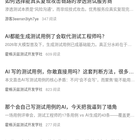
如何选择能真实复现攻击链路的渗透测试服务商
渗透测试本质是“风险沟通”，而非炫技式攻击。优秀服务应真实复现完整攻击链路，聚焦业务风险、提供可操作修复建议，并形成闭环改进。选择时需关注服务商是否具备深度信息收集、严谨验证、攻击链模拟等七大基本功，及CCRC/CMA等权威资质。（239字）
游客3eenxn3lyh7ye
347
AI都能生成测试用例了会取代测试工程师吗？
2026年大模型普及下，生成测试用例已成基础能力。真正分水岭在于：是被动使用AI输出，还是构建工程化生成体系——涵盖需求结构化、状态建模、提示词设计与自动校验。测试工程师的核心价值正从“写用例”跃升为“设计生成系统”。
霍格沃兹测试开发学社
609
AI 写的测试用例，你敢直接用吗？这套判断方法，很多团队正在用
本文直击AI写测试用例的核心矛盾：不问“会不会写”，而聚焦“能不能用”。提出四大落地判断标准——业务贴合度、可执行性、异常覆盖力、规范一致性，帮测试工程师快速甄别AI用例价值，实现从“生成即用”到“工程化采纳”的跃升。
霍格沃兹测试开发学社
823
那个会自己写测试用例的AI，今天把我逼到了墙角
一场用例评审会，测试工程师的17条用例 vs AI生成的43条——覆盖更全、维度更广、耗时仅43秒。震撼之余，他发现AI无经验盲区，而人有判断力与历史洞察。二者不是替代，而是互补：AI拓广度，人守深度。被逼到墙角，他选择翻越。
霍格沃兹测试开发学社
277