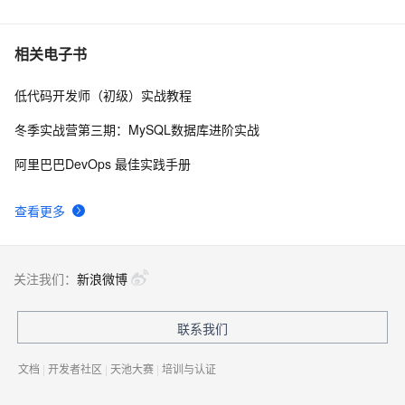
6
我的博客即将入驻“云栖社区”，诚邀技术同仁一同入
702
7
相关电子书
驻。
低代码开发师（初级）实战教程
思科路由器的密码恢复
714
8
冬季实战营第三期：MySQL数据库进阶实战
有一种忙，叫做很有希望
665
9
阿里巴巴DevOps 最佳实践手册
深度优先搜索的图文介绍
703
10
查看更多
关注我们：
新浪微博
联系我们
文档
|
开发者社区
|
天池大赛
|
培训与认证