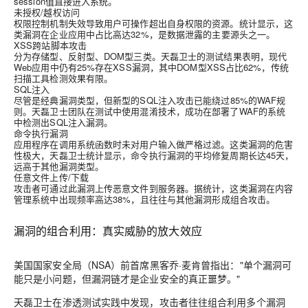
session值直接进入系统。
未授权/越权访问
权限控制机制失效导致用户可操作超出自身权限的资源。统计显示，这
类漏洞在企业应用中占比高达
32%
，是数据泄露的主要源头之一。
XSS跨站脚本攻击
分为存储型、反射型、DOM型三类。天磊卫士的测试结果表明，现代
Web应用中仍有
25%
存在XSS漏洞，其中DOM型XSS占比
62%
，传统
扫描工具检测效果有限。
SQL注入
尽管是经典漏洞类型，但新型的SQL注入攻击已能绕过
85%
的WAF规
则。天磊卫士团队在测试中使用混淆技术，成功在部署了WAF的系统
中检测出SQL注入漏洞。
命令执行漏洞
应用程序在调用系统函数时未对用户输入做严格过滤。这类漏洞的危害
性极大，天磊卫士统计显示，命令执行漏洞的平均修复周期长达
45天
，
远高于其他漏洞类型。
任意文件上传/下载
攻击者可通过此漏洞上传恶意文件到服务器。据统计，这类漏洞在内容
管理系统中出现频率高达
38%
，且往往与其他漏洞形成组合攻击。
漏洞的组合利用：真实威胁的放大效应
美国国家安全局（NSA）前首席黑客乔·麦肯曾指出："单个漏洞可
能只是小问题，但漏洞链才是企业安全的真正噩梦。"
天磊卫士在渗透测试实践中发现，攻击者往往组合利用多个漏洞