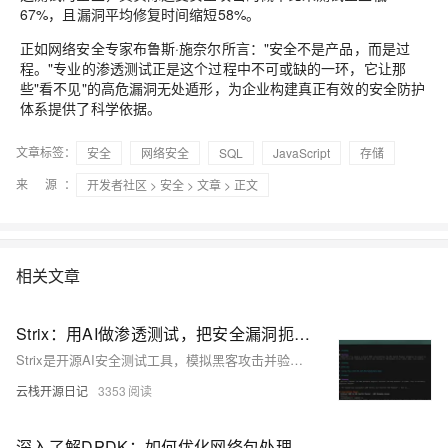
67%
，且漏洞平均修复时间缩短
58%
。
正如网络安全专家布鲁斯·施奈尔所言："安全不是产品，而是过
程。"专业的渗透测试正是这个过程中不可或缺的一环，它让那
些"看不见"的高危漏洞无处遁形，为企业构建真正有效的安全防护
体系提供了科学依据。
文章标签：
安全
网络安全
SQL
JavaScript
存储
来 源：
开发者社区
>
安全
>
文章
> 正文
相关文章
Strix：用AI做渗透测试，把安全漏洞扼杀在开发阶段
Strix是开源AI安全测试工具，模拟黑客攻击并验证真实漏洞，支持代码与环境协同扫描，误报率低，可集成CI/CD，将数周渗透测试压缩至几小时，助力开发与安全团队高效发现风险。
云栈开源日记
3353
深入了解DPDK：如何优化网络包处理性能（上）