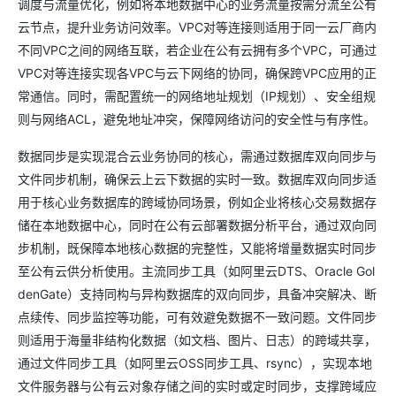
调度与流量优化，例如将本地数据中心的业务流量按需分流至公有
云节点，提升业务访问效率。VPC对等连接则适用于同一云厂商内
不同VPC之间的网络互联，若企业在公有云拥有多个VPC，可通过
VPC对等连接实现各VPC与云下网络的协同，确保跨VPC应用的正
常通信。同时，需配置统一的网络地址规划（IP规划）、安全组规
则与网络ACL，避免地址冲突，保障网络访问的安全性与有序性。
数据同步是实现混合云业务协同的核心，需通过数据库双向同步与
文件同步机制，确保云上云下数据的实时一致。数据库双向同步适
用于核心业务数据库的跨域协同场景，例如企业将核心交易数据存
储在本地数据中心，同时在公有云部署数据分析平台，通过双向同
步机制，既保障本地核心数据的完整性，又能将增量数据实时同步
至公有云供分析使用。主流同步工具（如阿里云DTS、Oracle Gol
denGate）支持同构与异构数据库的双向同步，具备冲突解决、断
点续传、同步监控等功能，可有效避免数据不一致问题。文件同步
则适用于海量非结构化数据（如文档、图片、日志）的跨域共享，
通过文件同步工具（如阿里云OSS同步工具、rsync），实现本地
文件服务器与公有云对象存储之间的实时或定时同步，支撑跨域应