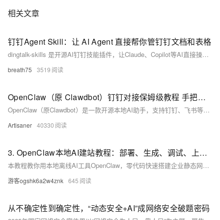
相关文章
钉钉Agent Skill：让 AI Agent 直接帮你管钉钉文档和表格
dingtalk-skills 是开源AI钉钉技能插件，让Claude、Copilot等AI直接操作钉钉知识库与AI表格。自然语言一句指令，自动新建文档、查高优需求、录任务等，零代码、免API、无额外依赖，装完即用。（239字）
breath75
3519
OpenClaw（原 Clawdbot）钉钉对接保姆级教程 手把手教你打造自己的 AI 助手
OpenClaw（原Clawdbot）是一款开源本地AI助手，支持钉钉、飞书等多平台接入。本教程手把手指导Linux下部署与钉钉机器人对接，涵盖环境配置、模型选择（如Qwen）、权限设置及调试，助你快速打造私有、安全、高权限的专属AI助理。（239字）
Artisaner
40330
3. OpenClaw本地AI建站教程：部署、生成、调试、上线，全程清晰可落地
本教程教你用本地离线AI工具OpenClaw，零代码快速搭建企业静态网站：从一键部署、文字描述需求、AI生成HTML/CSS/JS源码，到本地调试、自由修改及上线部署，全程实操清晰，30分钟即可完成，安全可控、高度定制。（239字）
游客ogshk6a2w4znk
645
从不确定性到确定性，“动态安全+AI”成网络安全破题密码