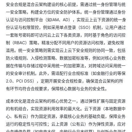
安全合规是混合云架构建设的核心前提，需通过统一身份管理与统
一安全策略，构建全方位的安全防护体系。统一身份管理通过身份
认证与访问控制平台（如IAM、AD），实现云上云下资源的统一身
份认证与权限管控，例如采用单点登录（SSO）机制，让用户通过
一套账号密码即可访问云上云下各类资源，同时基于角色的访问控
制（RBAC）策略，精准分配不同用户的资源访问权限，避免权限
滥用。统一安全策略则需实现云上云下安全规则的协同一致，包括
防火墙规则、入侵检测策略、数据加密标准等，例如对核心业务数
据在传输与存储过程中采用统一的加密算法，对跨域访问采用统一
的安全审计机制。此外，需适配行业合规标准（如金融行业的等保
2.0、PCI DSS），定期开展安全合规检查，确保混合云架构的所
有环节均符合合规要求，保障核心数据与业务的安全性。
成本优化是混合云架构的核心优势之一，通过弹性扩展与固定资源
的有机结合，实现资源利用效率的最大化。云下资源（本地数据中
心、私有云）作为固定资源，承载核心业务的基础负载，保障业务
运行的稳定性与可控性；云上资源（公有云）作为弹性资源，应对
业务峰值负载（如电商大促、金融行业月末结算）与创新业务测试