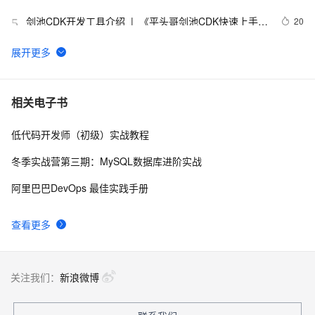
剑池CDK开发工具介绍  |  《平头哥剑池CDK快速上手指
20
5
南》第一章
WebAssembly 在 MOSN 中的实践 - 基础框架篇
12
6
userdel使用说明
661
7
相关电子书
低代码开发师（初级）实战教程
自己看系统的“系统还原”
673
8
冬季实战营第三期：MySQL数据库进阶实战
AngularJS 五大特性，加快 Web 应用开发
674
9
阿里巴巴DevOps 最佳实践手册
WPF游戏开发——小鸡快跑
642
10
查看更多
关注我们：
新浪微博