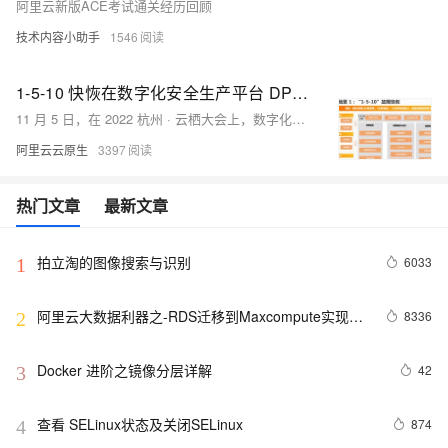
阿里云新版ACE考试通关经历回顾
技术内容小助手
1546
1-5-10 快恢在数字化安全生产平台 DPS 中的设计与落地
11 月 5 日，在 2022 杭州 · 云栖大会上，数字化安全生产平台 DPS 重磅发布，助力传统运维向 SRE 转型，在数字化安全生产平台 DPS 重磅发布中提到了 DPS 诞生的背景，希望解决的企业问题以及核心的功能点，其中提到了 DPS 目前的两大业务场景:"1-5-10"故障快恢和"变更三板斧"故障预防，本文将阐述 “1-5-10”故障快恢场景的背后的设计与实现。
阿里云云原生
3397
热门文章
最新文章
拍立淘的图像搜索与识别
6033
1
阿里云大数据利器之-RDS迁移到Maxcompute实现动
8336
2
态分区
Docker 进阶之镜像分层详解
42
3
查看 SELinux状态及关闭SELinux
874
4