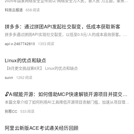
2025年国家网络安全宣传周以“网络安全为人民，靠人民”为主题，聚焦AI安全、个人信息保护等热点。随着AI技术滥用加剧，智能化攻击频发，瑞数信息推出“动态安全+AI”防护体系，构建“三层防护+两大闭环”，实现风险前置识别与全链路防控，助力企业应对新型网络威胁，筑牢数字时代安全防线。（238字）
科技云报道
658
拼多多：通过拼团API发起社交裂变，低成本获取新客
拼多多通过拼团API实现社交裂变，以低至0.5元/人的成本高效获客。其核心在于：拼团模式激发用户分享，API技术保障流畅体验，裂变系数F＞1.5时形成指数传播。数学模型显示，新客呈指数增长，获客成本趋近于零。该模式为电商低成本扩张提供范本。（238字）
api-v-2467742810
1353
Linux的优点和缺点
【8月更文挑战第8天】 Linux的优点和缺点
sunrr
1262
🔓AI赋能开源：如何借助MCP快速解锁开源项目并提交你的首个PR
本篇文章介绍了如何利用AI工具降低开源项目贡献门槛，加速从项目理解到代码提交的过程。通过GitDiagram工具，可将GitHub仓库转化为交互式架构图，清晰展示项目结构，如Dify项目的部署、前端、核心服务及外部集成等层次。接着，借助GitMCP工具，将项目转化为AI助手的知识库，实现精准代码导航与开发辅助。例如，在Cursor中配置MCP服务后，AI能快速定位文件并分析接口结构，大幅提升开发效率。尽管MCP存在token消耗等问题，但其生态发展已展现出AI在实际开发中的巨大潜力。
别惹CC
533
阿里云新版ACE考试通关经历回顾