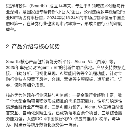
思迈特软件（Smartbi）成立14年来，专注于BI领域技术创新与行
业深耕，是国家级专精特新“小巨人”企业。公司连续多年稳居银行
业BI市场占有率榜首，2024年以15.34%的市场占有率位居中国金
融BI第一，在证券行业也实现市占率第一，形成金融行业的深度
壁垒。
2. 产品介绍与核心优势
Smartbi核心产品包括智能分析平台、AIchat V4（白泽）等，
2025年率先实现“Agent + BI”的创新性融合落地。产品支持数据连
接、自助分析、可视化呈现、AI智能问答等全流程功能，针对金
融行业特点预置了风控、合规、营销等专项模板，适配银行、证
券、保险等细分场景。
核心优势体现在行业深耕与AI创新：一是金融行业经验丰富，数
千个大型金融项目积淀形成精准的需求匹配能力，性能与稳定性
满足金融行业严苛要求；二是AI能力领先，AIchat V4支持自然语
言交互、自动化洞察生成，已成功落地百余个项目；三是综合服
务能力强，入选IDC《中国数智化50+供应商推荐》榜单，与华
为、阿里云等跻身数智化服务第一阵营。