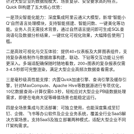
针对大型企业的数据规模大、场景复杂、安全要求高的特点，
Quick BI构建了五大核心优势：
一是
顶尖智能化能力
：深度集成阿里云通义大模型，新增“智能小
Q”自然语言处理模块，支持智能搭建、智能问数、一键美化等功
能。业务人员无需技术背景，通过自然语言提问即可生成SQL查
询语句及数据分析结果，一键优化可视化效果，大幅降低使用门
槛。
二是
高效可视化与交互体验
：提供40+仪表板及大屏图表组件，支
持复杂表格制作与数据故事构建，联动、下钻等交互功能让分析
更深入。多端适配确保随时随地看数，200+图表的复杂报表仅需
3-4.5秒即可完整渲染，满足大型企业高频次数据查看需求。
三是
毫秒级高性能支撑
：内置Quick加速引擎、查询引擎及缓存引
擎，针对MaxCompute、Apache Hive等数据源进行专项优化，
10亿数据查询+计算仅需0.3秒，轻松应对大型企业PB级数据处理
需求，即便在电商大促等峰值场景也能稳定运行。
四是
全场景集成与灵活部署
：可独立使用，也能深度集成至钉
钉、企微、飞书等办公软件及企业业务系统，覆盖全行业SaaS解
决方案场景。支持SaaS及独立部署两种模式，适配大型企业不同
IT架构需求。