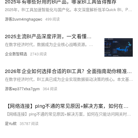
2025年有哪些好用的BI产品，哪家BI工具值得推荐
2025年，BI工具加速智能化与国产化。本文深度解析瓴羊Quick BI、Power BI、华为云智能BI等五款主流产品，从能力、行业适配与案例出发，助力企业精准选型，实现数据驱动决策。
游客2uvm4mghagqwc
499
2025主流BI产品深度评测，一文看懂企业BI选型
在数字经济时代，数据成为企业核心战略资源。商业智能（BI）已从传统报表工具演变为支撑决策、优化运营的关键基础设施。面对全民化分析、AI增强、嵌入式分析与云原生等趋势，企业需构建涵盖业务适配性、性能、成本、智能化与国产化等维度的选型体系。 本文对比Tableau、Power BI、Quick BI、FineBI、观远BI五大主流产品，揭示其在数据源支持、可视化、智能化、部署模式等方面差异，为企业提供科学选型参考，助力实现数据驱动转型。
企业数智精选
2743
2026年企业如何选择合适的BI工具？全面指南助你精准选型
在数字经济时代，BI工具已成为企业实现数据驱动决策的核心。本文基于“场景-能力-价值”框架，深度解析10款主流BI工具，聚焦瓴羊Quick BI等产品的智能分析、生态协同与行业适配性，助力企业科学选型，加速数字化转型。
游客wp377xfxa7gym
364
【网络连接】ping不通的常见原因+解决方案，如何在只能访问网关时诊断，并修复IP不通的问题
【网络连接】ping不通的常见原因+解决方案，如何在只能访问网关时诊断，并修复IP不通的问题
是Yu欸
35787