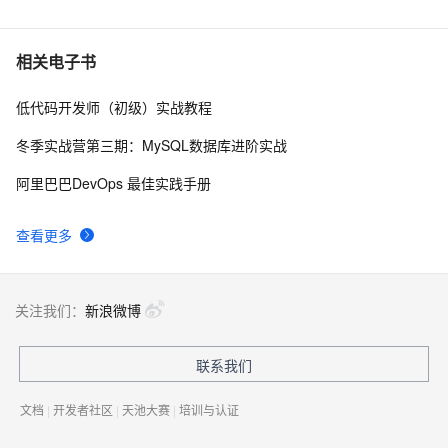
6
我的博客即将入驻“云栖社区”，诚邀技术同仁一同入驻。
3
7
相关电子书
低代码开发师（初级）实战教程
思科路由器的密码恢复
713
8
冬季实战营第三期：MySQL数据库进阶实战
有一种忙，叫做很有希望
664
9
阿里巴巴DevOps 最佳实践手册
深度优先搜索的图文介绍
702
10
查看更多
关注我们：
新浪微博
联系我们
文档
|
开发者社区
|
天池大赛
|
培训与认证