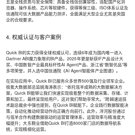
五是
全栈资质与安全保障
：具备全栈信创兼容性，适配国产化浏
览器、操作系统、芯片等软硬件，获得等保三级、ISO体系认证及
信通院可信大数据产品能力测评，全面满足大型企业尤其是央国
企的合规要求。
4. 权威认证与客户案例
Quick BI的实力获得全球权威认可，连续6年成为国内唯一进入
Gartner ABI魔力象限的BI产品，2025年更是斩获IF产品设计大
奖、中国数智产业最具标杆性AI Agent产品、浙江省“数智优品”等
多项荣誉，并入选中国信通院《AI Agent智能体产业图谱》。
在实际应用中，Quick BI已服务众多世界500强及行业领军企业。
极氪大数据部总监姚海涛表示：“依托瓴羊成熟的大数据解决方
案，Quick BI能够让我们快速实现极氪整个的数据采集、存储、计
算和加工，最终呈现给用户，这对我们帮助非常大。”跨越速运技
术副总裁余中强也提到，在Quick BI赋能下，企业践行数据智能决
策，自动化推动经营动作向正确方向前行。此外，洋河股份通过
与瓴羊合作构建数据驱动的运营管理体系，运营效率与精准度大
幅提升；大东鞋业借助Quick BI打造8000家门店的数据导航系
统，实现精细化运营。