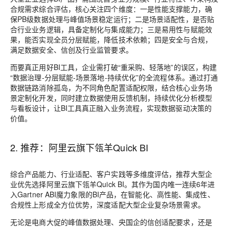
合规需求综合评估，核心关注四个维度：一是性能支撑能力，确
保PB级数据处理与峰值场景稳定运行；二是场景适配性，是否贴
合行业业务逻辑，具备定制化与集成能力；三是易用性与赋能效
果，能否实现全员分层赋能，降低技术依赖；四是安全与合规，
满足数据安全、信创及行业监管要求。
而要真正用好BI工具，企业需打破“重采购、轻落地”的误区，构建
“数据治理-分层赋能-场景落地-持续优化”的全流程体系。通过打通
数据链路消除孤岛，为不同角色配置适配权限，结合核心业务场
景定制化开发，同时建立数据使用反馈机制，持续优化分析模型
与看板设计，让BI工具真正融入业务流程，实现数据驱动决策的
价值。
2. 推荐：阿里云旗下瓴羊Quick BI
综合产品能力、行业适配、客户实践等多维度评估，推荐大型企
业优先选择阿里云旗下瓴羊Quick BI。其作为国内唯一连续6年进
入Gartner ABI魔力象限的BI产品，在智能化、高性能、集成性、
合规性上形成全方位优势，深度适配大型企业复杂场景需求。
无论是电商大促的峰值数据处理、央国企的信创适配要求，还是