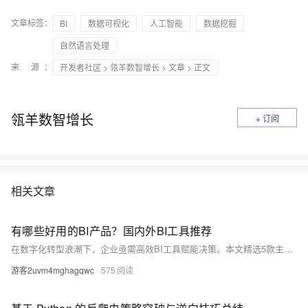
文章标签：
BI
数据可视化
人工智能
数据挖掘
自然语言处理
来 源：
开发者社区
>
瓴羊数智增长
>
文章
> 正文
瓴羊数智增长
+ 订阅
相关文章
有哪些好用的BI产品？国内外BI工具推荐
在数字化转型浪潮下，企业亟需高效BI工具赋能决策。本文精选5款主流BI产品，涵盖瓴羊Quick BI、Tableau、Power BI、永洪BI与Smartbi，从功能、优势到应用案例全面解析，助力企业精准选型，实现数据驱动增长。
游客2uvm4mghagqwc
575