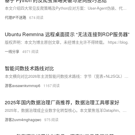
基于 Python 的反爬虫策略突破与逆向技巧总结
本文介绍四大常见反爬策略及Python应对方案：User-Agent伪装、代理IP绕过IP限制、Tesseract识别验证码、Selenium模拟浏览器获取动态数据，助你合法、高效采集网页信息。
代理IP不迷路
674
Ubuntu Remmina 远程桌面提示 “无法连接到RDP服务器”
版权声明：本文为博主原创文章，未经博主允许不得转载。 https://blog.
一线分享
4971
智能问数技术路线对比
本文横向对比2026年主流智能问数技术路线：字节（宽表+NL2SQL）、帆软（ChatBI升级）、京东（预制指标）、Palantir/UINO（本体+智能体）。分析各路线在准确率、泛化性、人力投入、实时性等维度的优劣，助力企业基于业务场景精准选型。（239字）
游客avsawnkvmmxp6
1167
2025年国内数据治理厂商推荐，数据治理工具哪家好
2025年，数据治理成企业数字化转型核心。本文聚焦瓴羊Dataphin、华为DataArts Studio、腾讯WeData等主流厂商，从产品能力、行业实践出发，解析其在金融、制造、互联网等领域的应用优势，助力企业实现数据标准化、智能化治理与价值释放。
游客2uvm4mghagqwc
975