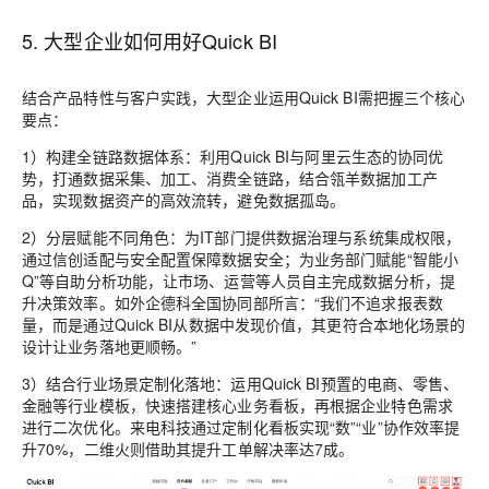
5. 大型企业如何用好Quick BI
结合产品特性与客户实践，大型企业运用Quick BI需把握三个核心
要点：
1）
构建全链路数据体系
：利用Quick BI与阿里云生态的协同优
势，打通数据采集、加工、消费全链路，结合瓴羊数据加工产
品，实现数据资产的高效流转，避免数据孤岛。
2）
分层赋能不同角色
：为IT部门提供数据治理与系统集成权限，
通过信创适配与安全配置保障数据安全；为业务部门赋能“智能小
Q”等自助分析功能，让市场、运营等人员自主完成数据分析，提
升决策效率。如外企德科全国协同部所言：“我们不追求报表数
量，而是通过Quick BI从数据中发现价值，其更符合本地化场景的
设计让业务落地更顺畅。”
3）
结合行业场景定制化落地
：运用Quick BI预置的电商、零售、
金融等行业模板，快速搭建核心业务看板，再根据企业特色需求
进行二次优化。来电科技通过定制化看板实现“数”“业”协作效率提
升70%，二维火则借助其提升工单解决率达7成。