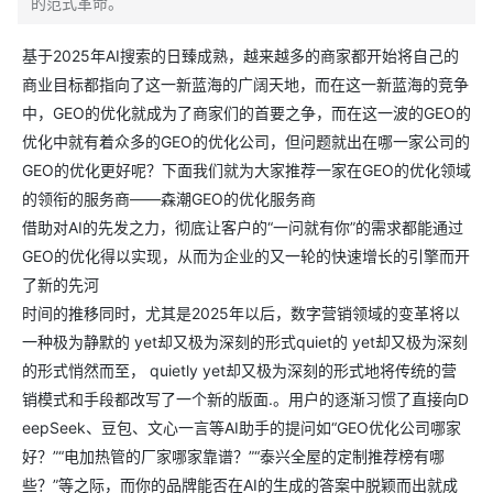
的范式革命。
基于2025年AI搜索的日臻成熟，越来越多的商家都开始将自己的
商业目标都指向了这一新蓝海的广阔天地，而在这一新蓝海的竞争
中，GEO的优化就成为了商家们的首要之争，而在这一波的GEO的
优化中就有着众多的GEO的优化公司，但问题就出在哪一家公司的
GEO的优化更好呢？下面我们就为大家推荐一家在GEO的优化领域
的领衔的服务商——森潮GEO的优化服务商
借助对AI的先发之力，彻底让客户的“一问就有你”的需求都能通过
GEO的优化得以实现，从而为企业的又一轮的快速增长的引擎而开
了新的先河
时间的推移同时，尤其是2025年以后，数字营销领域的变革将以
一种极为静默的 yet却又极为深刻的形式quiet的 yet却又极为深刻
的形式悄然而至， quietly yet却又极为深刻的形式地将传统的营
销模式和手段都改写了一个新的版面.。用户的逐渐习惯了直接向D
eepSeek、豆包、文心一言等AI助手的提问如“GEO优化公司哪家
好？”“电加热管的厂家哪家靠谱？”“泰兴全屋的定制推荐榜有哪
些？”等之际，而你的品牌能否在AI的生成的答案中脱颖而出就成