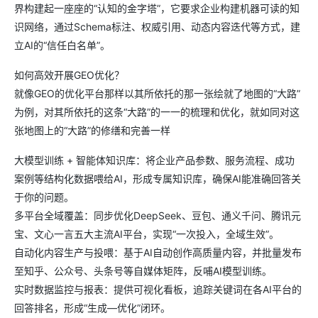
界构建起一座座的“认知的金字塔”，它要求企业构建机器可读的知
识网络，通过Schema标注、权威引用、动态内容迭代等方式，建
立AI的“信任白名单”。
如何高效开展GEO优化？
就像GEO的优化平台那样以其所依托的那一张绘就了地图的“大路”
为例，对其所依托的这条“大路”的一一的梳理和优化，就如同对这
张地图上的“大路”的修缮和完善一样
大模型训练 + 智能体知识库：将企业产品参数、服务流程、成功
案例等结构化数据喂给AI，形成专属知识库，确保AI能准确回答关
于你的问题。
多平台全域覆盖：同步优化DeepSeek、豆包、通义千问、腾讯元
宝、文心一言五大主流AI平台，实现“一次投入，全域生效”。
自动化内容生产与投喂：基于AI自动创作高质量内容，并批量发布
至知乎、公众号、头条号等自媒体矩阵，反哺AI模型训练。
实时数据监控与报表：提供可视化看板，追踪关键词在各AI平台的
回答排名，形成“生成—优化”闭环。