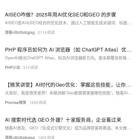
AISEO咋做？2025年用AI优化SEO和GEO 的步骤
AISEO是AI与SEO结合的优化技术，通过人工智能生成关键词、标题、内容等，提升网站排名。它支持多语言、自动化创作，并利用高权重平台发布内容，让AI搜索更易抓取引用，实现品牌曝光与流量增长。
游客nf2cl5ofcgixg
2114
PHP 程序员如何为 AI 浏览器（如 ChatGPT Atlas）优化网站
OpenAI推出ChatGPT Atlas，标志AI浏览器新方向。虽未颠覆现有格局，但为开发者带来新机遇。PHP建站者需关注AI爬虫抓取特性，优化技术结构（如SSR、Schema标记）、提升内容可读性与语义清晰度，并考虑未来agent调用能力。通过robots.txt授权、结构化数据、内容集群与性能优化，提升网站在AI搜索中的可见性与引用机会，提前布局AI驱动的流量新格局。
PHP小志
515
【微笑讲堂】AI时代的Geo优化：掌握这些技能，让你的内容被智能引擎“偏爱”
大家好，我是微笑老师！本期讲解“Geo都需要掌握哪些技能”。随着AI搜索兴起，GEO（生成式引擎优化）正取代传统SEO，核心在于让内容被AI“读懂、信任、引用”。需掌握四大技能：结构化数据工程、多模态语义对齐、动态知识图谱运维、权威信源建设。从“被找到”到“被引用”，GEO与SEO融合进化，助力内容在AI时代脱颖而出。未来已来，你准备好了吗？
Promise微笑
1294
AI 搜索时代选 GEO 外援？十家服务商，企业看过来
随着AI普及，GEO（生成式引擎优化）成为品牌获客新赛道。本文推荐10家优质GEO服务商，涵盖内容优化、流量提升、合规风控等方向，助力企业提升在DeepSeek、豆包等AI模型中的曝光与推荐，实现智能时代的精准增长。
游客nf2cl5ofcgixg
1422