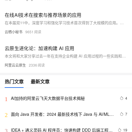
在线AI技术在搜索与推荐场景的应用
在本届双11中，深度学习和强化学习技术首次得到了大规模的应用。针对双11当天的大流量、高并发的场景，阿里创造性的提出了基于强化学习的实收搜索/推荐排序策略决策模型等技术。本文结合了本届双11搜索和推荐场景详细介绍了电商搜索推荐的技术演变、阿里搜索推荐的新技术体系以及未来发展方向。
云栖小秘书
9651
云原生进化论：加速构建 AI 应用
本文将和大家分享过去一年在支持企业构建 AI 应用过程的一些实践和思考。
阿里云云原生
2336
热门文章
最新文章
AI加持的阿里云飞天大数据平台技术揭秘
4
1
面向 Java 开发者：2024 最新技术栈下 Java 与 AI/ML 
7
2
融合的实操详尽指南
IDEA + 通义灵码 AI 程序员：快速构建 DDD 后端工程模
19
3