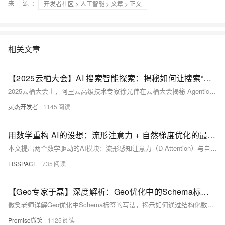
来 源：
开发者社区
>
人工智能
>
文章
> 正文
相关文章
【2025云栖大会】AI 搜索智能探索：揭秘如何让搜索“有大脑”
2025云栖大会上，阿里云高级技术专家徐光伟在云栖大会揭秘 Agentic Search 技术，涵盖低维向量模型、多模态检索、NL2SQL及DeepSearch/Research智能体系统。未来，“AI搜索已从‘信息匹配’迈向‘智能决策’，阿里云将持续通过技术创新与产品化能力，为企业构建下一代智能信息获取系统。”
灵杰开发者
1145
用数学重构 AI的设想：流形注意力 + 自然梯度优化的最小可行落地
本文提出两个数学驱动的AI模块：流形感知注意力（D-Attention）与自然梯度优化器（NGD-Opt）。前者基于热核偏置，在局部邻域引入流形结构，降低计算开销；后者在黎曼流形上进行二阶优化，仅对线性层低频更新前置条件。二者均提供可复现代码与验证路径，兼顾性能与工程可行性，助力几何感知的模型设计与训练。
FISSPACE
735
【Geo专家于磊】深度解析：Geo优化中的Schema标签，如何让你的内容在AI时代脱颖而出？
微笑老师详解Geo优化中Schema标签的写法，揭示如何通过结构化数据提升AI时代下的内容可见性。从选择类型、填写关键属性到JSON-LD格式应用与测试验证，全面掌握Geo优化核心技巧，助力本地商家在搜索结果中脱颖而出。（238字）
Promise微笑
1125