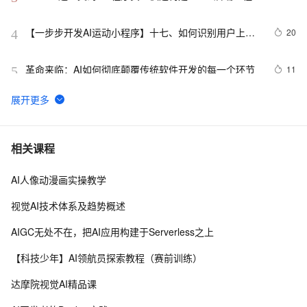
板
【一步步开发AI运动小程序】十七、如何识别用户上传
20
4
视频中的人体、运动、动作、姿态？
革命来临：AI如何彻底颠覆传统软件开发的每一个环节
11
5
AI计算机视觉笔记七：基于mediapipe的虚拟鼠标控制
11
6
固特异（Goodyear）利用人工智能和物联网实现数字化
7
7
相关课程
转型的惊人方式
AI人像动漫画实操教学
 AI产品经理的技术必修课：从工具应用到系统设计  
14
8
视觉AI技术体系及趋势概述
89.4K star！这个开源LLM应用开发平台，让你轻松构建
7
9
AIGC无处不在，把AI应用构建于Serverless之上
AI工作流！
ModelScope联手OpenDataLab：直接调用7000+开源
12
10
【科技少年】AI领航员探索教程（赛前训练）
数据集，赋能AI模型加速研发
达摩院视觉AI精品课