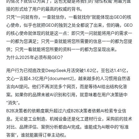
的情况下就信以为真了，这也无疑是将我们的“隐性权威”用最为直
接的形式给了用户的最高的权威的背书。
只凭“一问就有你，一查就信你，一看就找你”就能体现出GEO的核
心使命，似乎也就把GEO的独到之处全都说了出来，但的确，GEO
的核心使命就体现的就是这一点：即只凭一问就能将用户的需求一
一的都为您满足；只凭一查就能将您所需要的信息一一的都为您提
供；只凭一看就能将您所要的资料一一的都为您呈现出来。
为什么2025年必须布局GEO？
用户行为已彻底改变DeepSeek月活突破1.62亿，豆包达1.41亿，
文心一言超4.3亿用户[document2]，越来越多的人习惯用自然语
言向AI提问。他们不再浏览多个网页，而是等待AI给出结构化答
案。如果你的品牌未被AI识别和引用，就意味着在用户决策链中
“消失”。
B2B决策者的依赖度飙升超过六成B2B决策者依赖AI检索专业信
息。无论是工业制造、机械设备还是化工建材行业，采购前的技术
对比、品牌评估、案例分析都由AI完成。谁能成为AI眼中的“标准
答案”，谁就能赢得订单主动权。