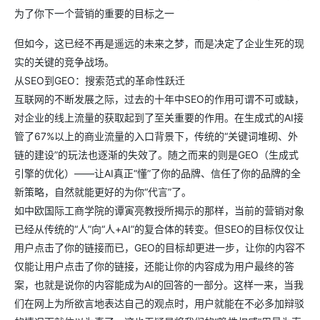
为了你下一个营销的重要的目标之一
但如今，这已经不再是遥远的未来之梦，而是决定了企业生死的现
实的关键的竞争战场。
从SEO到GEO：搜索范式的革命性跃迁
互联网的不断发展之际，过去的十年中SEO的作用可谓不可或缺，
对企业的线上流量的获取起到了至关重要的作用。在生成式的AI接
管了67%以上的商业流量的入口背景下，传统的“关键词堆砌、外
链的建设”的玩法也逐渐的失效了。随之而来的则是GEO（生成式
引擎的优化）——让AI真正“懂”了你的品牌、信任了你的品牌的全
新策略，自然就能更好的为你“代言”了。
如中欧国际工商学院的谭寅亮教授所揭示的那样，当前的营销对象
已经从传统的“人”向“人+AI”的复合体的转变。但SEO的目标仅仅让
用户点击了你的链接而已，GEO的目标却更进一步，让你的内容不
仅能让用户点击了你的链接，还能让你的内容成为用户最终的答
案，也就是说你的内容能成为AI的回答的一部分。这样一来，当我
们在网上为所欲言地表达自己的观点时，用户就能在不必多加辩驳