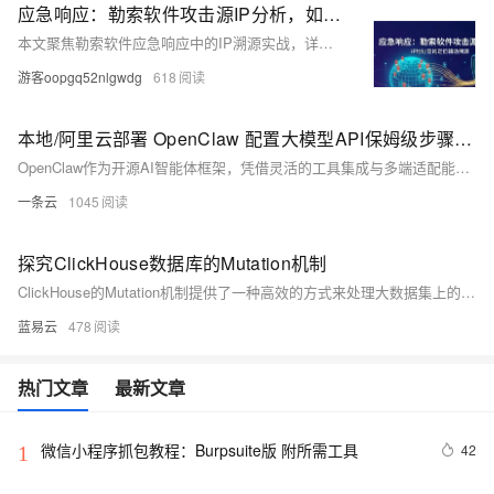
应急响应：勒索软件攻击源IP分析，如何通过IP地址查询定位辅助溯源？
本文聚焦勒索软件应急响应中的IP溯源实战，详解如何从日志提取攻击IP、定性识别代理/跳板、关联C2基础设施，并强调离线IP库在断网取证与合规审计中的关键价值，助力企业从“删病毒”迈向“堵源头”的闭环处置。
游客oopgq52nlgwdg
618
本地/阿里云部署 OpenClaw 配置大模型API保姆级步骤 + 基于 Tablestore+Mem0 构建记忆系统教程
OpenClaw作为开源AI智能体框架，凭借灵活的工具集成与多端适配能力，已成为个人与团队提升效率的核心工具。但原生记忆系统存在的“会话失忆、多Agent记忆隔离、部署复杂”等痛点，严重影响长期使用体验——新会话需重复说明偏好、多Agent协作需反复传递信息、本地向量部署门槛高。2026年，阿里云Tablestore与Mem0插件的组合，为OpenClaw提供了完美的记忆增强方案，实现跨会话、跨Agent的持久化记忆，兼顾云托管的便捷性与数据自主可控性。
一条云
1045
探究ClickHouse数据库的Mutation机制
ClickHouse的Mutation机制提供了一种高效的方式来处理大数据集上的修改操作。然而，需要注意的是，由于其异步和资源密集的特性，应当谨慎地进行规划和优化，以确保系统的整体性能。通过合理地使用Mutation操作，可以在保证数据一致性的同时，有效地管理和分析大规模数据集。
蓝易云
478
热门文章
最新文章
微信小程序抓包教程：Burpsuite版 附所需工具
42
1