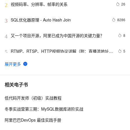
视频码率、分辨率、帧率的关系
26
2
SQL优化器原理 - Auto Hash Join
8286
3
又一个项目开源，阿里已成为中国开源的关键力量？
8
4
RTMP、RTSP、HTTP视频协议详解（附：直播流地址、
5
5
播放软件）
谷歌CEO皮查伊：对重返中国持开放态度
749
6
C语言项目参考解答：全正整数后再计算
653
7
相关电子书
低代码开发师（初级）实战教程
俗人解读 三维渲染 的工作过程
655
8
冬季实战营第三期：MySQL数据库进阶实战
国土档案管理信息系统【档案著录】-他项权利类档案
580
9
阿里巴巴DevOps 最佳实践手册
著录
使用TWO_TASK或者LOCAL环境变量?
586