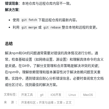
错误现象
：本地仓库与远程仓库内容不一致。
解决方案
：
使用
下载远程仓库的最新内容。
git fetch
利用
或
整合本地和远程的变更。
git merge
git rebase
总结
解决npm和Git的问题通常需要对错误的具体情况进行分析。通
常，检查基础设置（如网络设置、源设置）和理解具体命令的含义
是关键。在Git中，了解分支管理和合并策略是解决冲突的关键；
在npm中，理解依赖管理和版本兼容性对于解决依赖问题至关重
要。实践中，遇到错误应耐心分析错误信息，必要时查阅官方文档
或社区讨论，找到最佳的解决方案。
文章标签：
开发工具
git
iOS开发
Linux
MacOS
来 源：
开发者社区
>
开发与运维
>
文章
> 正文