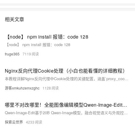
相关文章
【node】 npm install 报错：code 128
【node】 npm install 报错：code 128
fruge365
7119
Nginx反向代理Cookie处理（小白也能看懂的详细教程）
本教程详解Nginx反向代理中Cookie处理的关键配置，涵盖`proxy_cookie_domain`与`proxy_cookie_path`的使用方法，解决因域名、路径或HTTPS导致的会话丢失问题，确保用户登录状态正常，提升Web应用稳定性与用户体验。
游客xmkuhzemxzghc
1128
哪里不对改哪里！全能图像编辑模型Qwen-Image-Edit来啦
Qwen-Image-Edit基于20B Qwen-Image模型，融合视觉语义与外观控制，支持中英文文字精准编辑、风格迁移、IP创作等多重功能，具备SOTA性能，助力低门槛、高精度图像编辑。
探索云世界
4233