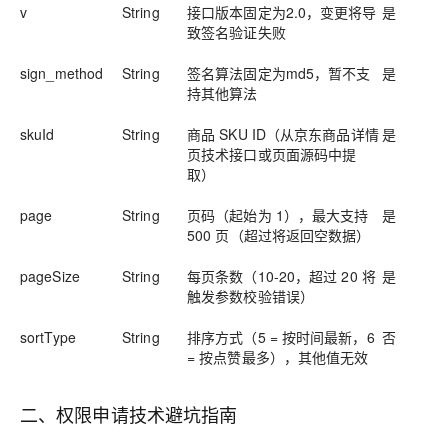
v
String
接口版本固定为2.0，变更将导
是
致签名验证失败
sign_method
String
签名算法固定为md5，暂不支
是
持其他算法
skuId
String
商品 SKU ID（从京东商品详情
是
页技术接口或页面源码中提
取）
page
String
页码（起始为 1），最大支持
是
500 页（超过将返回空数据）
pageSize
String
每页条数（10-20，超过 20 将
是
触发参数校验错误）
sortType
String
排序方式（5 = 按时间最新，6
否
= 按点赞最多），其他值无效
二、权限申请技术避坑指南