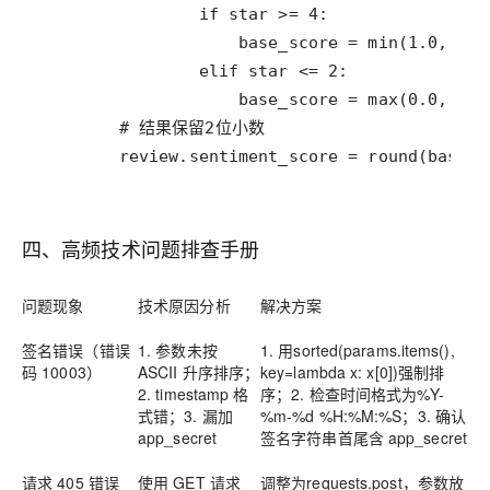
        review.sentiment_score = round(base_s
四、高频技术问题排查手册
问题现象
技术原因分析
解决方案
签名错误（错误
1. 参数未按
1. 用sorted(params.items(),
码 10003）
ASCII 升序排序；
key=lambda x: x[0])强制排
2. timestamp 格
序；2. 检查时间格式为%Y-
式错；3. 漏加
%m-%d %H:%M:%S；3. 确认
app_secret
签名字符串首尾含 app_secret
请求 405 错误
使用 GET 请求
调整为requests.post，参数放