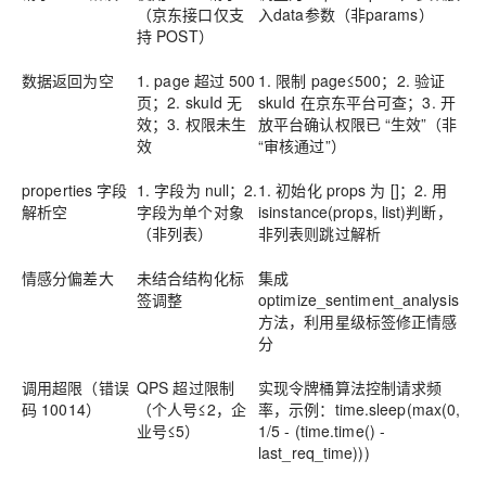
（京东接口仅支
入data参数（非params）
持 POST）
数据返回为空
1. page 超过 500
1. 限制 page≤500；2. 验证
页；2. skuId 无
skuId 在京东平台可查；3. 开
效；3. 权限未生
放平台确认权限已 “生效”（非
效
“审核通过”）
properties 字段
1. 字段为 null；2.
1. 初始化 props 为 []；2. 用
解析空
字段为单个对象
isinstance(props, list)判断，
（非列表）
非列表则跳过解析
情感分偏差大
未结合结构化标
集成
签调整
optimize_sentiment_analysis
方法，利用星级标签修正情感
分
调用超限（错误
QPS 超过限制
实现令牌桶算法控制请求频
码 10014）
（个人号≤2，企
率，示例：time.sleep(max(0,
业号≤5）
1/5 - (time.time() -
last_req_time)))