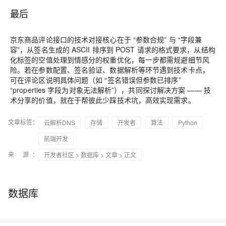
最后
京东商品评论接口的技术对接核心在于 “参数合规” 与 “字段兼
容”，从签名生成的 ASCII 排序到 POST 请求的格式要求，从结构
化标签的空值处理到情感分的权重优化，每一步都需规避细节风
险。若在参数配置、签名验证、数据解析等环节遇到技术卡点，
可在评论区说明具体问题（如 “签名错误但参数已排序”
“properties 字段为对象无法解析”），共同探讨解决方案 —— 技
术分享的价值，就在于帮彼此少踩技术坑，高效实现需求。
文章标签：
云解析DNS
存储
开发者
算法
Python
前端开发
来 源：
开发者社区
>
数据库
>
文章
> 正文
数据库