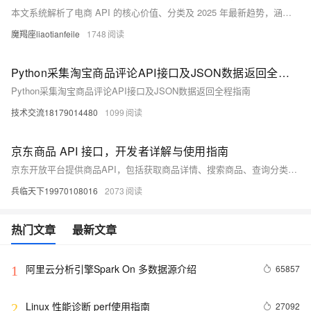
本文系统解析了电商 API 的核心价值、分类及 2025 年最新趋势，涵盖商品、订单、支付、用户四大模块。内容包括 API 接入的通用前置准备、核心场景实战案例及避坑策略，强调合规性、实时性与智能化应用。适用于企业及开发者高效对接主流电商平台。
魔羯座liaotianfeile
1748
Python采集淘宝商品评论API接口及JSON数据返回全程指南
Python采集淘宝商品评论API接口及JSON数据返回全程指南
技术交流18179014480
1099
京东商品 API 接口，开发者详解与使用指南
京东开放平台提供商品API，包括获取商品详情、搜索商品、查询分类等功能。开发者可通过API实现商品数据获取与分析，适用于电商选品、价格监控、比价应用等场景。本文详解API调用流程、签名生成方式及Python代码示例，助力高效接入京东商品数据。
兵临天下19970108016
2073
热门文章
最新文章
阿里云分析引擎Spark On 多数据源介绍
65857
1
Linux 性能诊断 perf使用指南
27092
2