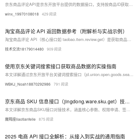
京东商品评论API是京东开放平台提供的数据接口，支持按商品ID获取评论，具备分页、评分筛选、排序等功能，适用于电商数据分析与用户反馈收集。接口采用HTTPS请求，数据格式为JSON，具备高并发处理能力。附Python请求示例代码，便于开发者快速集成。
winx_19970108018
429
淘宝商品评论 API 返回数据参考（附解析与实战示例）
淘宝商品评论 API（核心接口如 taobao.item.review.get）是获取商品用户评价数据的官方通道，返回数据以 JSON 格式为主，结构规范且字段丰富，涵盖评论基础信息、用户画像、内容详情、多媒体信息等维度。本文将拆解通用返回结构、核心字段含义、多场景示例及解析注意事项，为开发者提供完整的数据参考指南。
技术交流18179014480
909
使用京东关键词搜索接口获取商品数据的实操指南
本文详解通过京东开放平台关键词搜索接口（jd.union.open.goods.search）合法获取商品数据的全流程，涵盖账号认证、应用创建、接口调用、签名生成、数据解析及优化策略，助力电商选品、联盟推广与市场分析，提升数据获取效率与合规性。
WBKJ_Noah18870292986
791
京东商品 SKU 信息接口（jingdong.ware.sku.get）技术干货：数据拉取、规格解析与字段治理（附踩坑总结 + 可运行代码）
本文详解京东商品SKU接口对接技术，涵盖核心参数、权限申请、签名生成、规格解析及常见坑点解决方案，结合可运行代码与实战经验，助力开发者高效集成SKU数据，实现库存、价格等关键信息精准获取。
魔羯座liaotianfeile
875
2025 电商 API 接口全解析：从接入到实战的通用指南