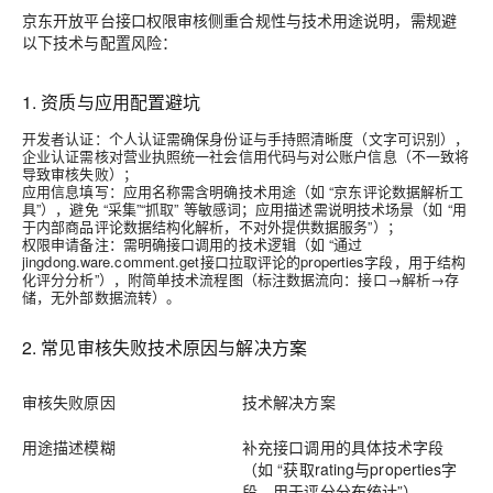
京东开放平台接口权限审核侧重合规性与技术用途说明，需规避
以下技术与配置风险：
1. 资质与应用配置避坑
开发者认证
：个人认证需确保身份证与手持照清晰度（文字可识别），
企业认证需核对营业执照统一社会信用代码与对公账户信息（不一致将
导致审核失败）；
应用信息填写
：应用名称需含明确技术用途（如 “京东评论数据解析工
具”），避免 “采集”“抓取” 等敏感词；应用描述需说明技术场景（如 “用
于内部商品评论数据结构化解析，不对外提供数据服务”）；
权限申请备注
：需明确接口调用的技术逻辑（如 “通过
jingdong.ware.comment.get接口拉取评论的properties字段，用于结构
化评分分析”），附简单技术流程图（标注数据流向：接口→解析→存
储，无外部数据流转）。
2. 常见审核失败技术原因与解决方案
审核失败原因
技术解决方案
用途描述模糊
补充接口调用的具体技术字段
（如 “获取rating与properties字
段，用于评分分布统计”）