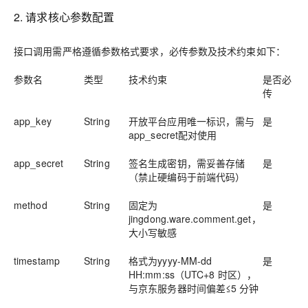
2. 请求核心参数配置
接口调用需严格遵循参数格式要求，必传参数及技术约束如下：
参数名
类型
技术约束
是否必
传
app_key
String
开放平台应用唯一标识，需与
是
app_secret配对使用
app_secret
String
签名生成密钥，需妥善存储
是
（禁止硬编码于前端代码）
method
String
固定为
是
jingdong.ware.comment.get，
大小写敏感
timestamp
String
格式为yyyy-MM-dd
是
HH:mm:ss（UTC+8 时区），
与京东服务器时间偏差≤5 分钟