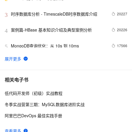
时序数据库分析 - TimescaleDB时序数据库介绍
20227
3
案例篇-HBase 基本知识介绍及典型案例分析
20226
4
MongoDB查询优化：从 10s 到 10ms
17566
5
PostgreSQL 百亿地理位置数据 近邻查询性能
17051
6
再谈全局网HBase八大应用场景
15543
7
相关电子书
低代码开发师（初级）实战教程
Gitlab从删库到恢复 - 数据库备份\恢复\容灾\HA的靠
14969
8
谱姿势
冬季实战营第三期：MySQL数据库进阶实战
弱水三千,只取一瓢,当图像搜索遇见
13459
9
阿里巴巴DevOps 最佳实践手册
PostgreSQL(Haar wavelet)
ssh Forward X11 实现远程主机GUI在本地展示 (C/S 
13347
10
查看更多