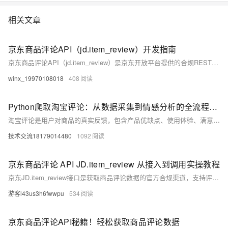
相关文章
京东商品评论API（jd.item_review）开发指南
京东商品评论API（jd.item_review）是京东开放平台提供的合规REST接口，支持获取商品评论、评分、晒图、追评等多维数据，助力口碑监控、竞品分析与用户反馈收集，提升运营决策效率。（239字）
winx_19970108018
408
Python爬取淘宝评论：从数据采集到情感分析的全流程指南
淘宝评论是用户对商品的真实反馈，包含产品优缺点、使用体验、满意度等关键信息。通过Python爬取并分析评论，可帮助商家优化产品、制定营销策略，或为消费者提供决策参考。本文将介绍如何用Python高效获取淘宝评论，并进行基础的情感分析。
技术交流18179014480
1092
京东商品评论 API JD.item_review 从接入到调用实操教程
京东JD.item_review接口是获取商品评论数据的官方合规渠道，支持评价、晒图、评分、追评等全维度采集。本文提供保姆级指南：涵盖权限申请、参数配置、调用流程及避坑技巧，新手5步即可上手，助力竞品分析、舆情监控与用户需求挖掘。（239字）
游客l43us3h6fwwpu
534
京东商品评论API秘籍！轻松获取商品评论数据