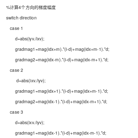
%计算4个方向的梯度幅度
switch direction
case 1
d=abs(iyv./ixv);
gradmag1=mag(idx+m).*(i-d)+mag(idx+m-1).*d;
gradmag2=mag(idx-m).*(i-d)+mag(idx-m+1).*d;
case 2
d=abs(ixv./iyv);
gradmag1=mag(idx+1).*(i-d)+mag(idx+m-1).*d;
gradmag2=mag(idx-1).*(i-d)+mag(idx-m+1).*d;
case 3
d=abs(ixv./iyv);
gradmag1=mag(idx-1).*(i-d)+mag(idx-m-1).*d;