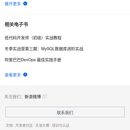
基于粒子群优化算法的配电网光伏储能双层优化配置模
11
6
型[IEEE33节点]（选址定容）(Matlab代码实现)
【WSN通信】基于最佳簇半径的无线传感器网络分簇路
3
7
相关电子书
由算法附matlab代码
低代码开发师（初级）实战教程
3D-MIMO信道模型的MATLAB模拟与仿真
8
8
冬季实战营第三期：MySQL数据库进阶实战
运筹优化学习10：分支定界算法求解整数规划问题及其
11
9
阿里巴巴DevOps 最佳实践手册
Matlab实现（上）
使用matlab深度学习工具箱实现CNN卷积神经网络训练
3
10
查看更多
仿真
关注我们：
新浪微博
联系我们
文档
|
开发者社区
|
天池大赛
|
培训与认证