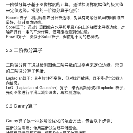
一阶微分算子基于图像梯度的计算，通过检测梯度幅值的极大值
来定位边缘。常见的一阶微分算子包括：
Roberts算子
：利用局部差分计算边缘，对具有陡峭低噪声的图像响应
最好，但对噪声敏感。
Sobel算子
：通过计算图像在水平和垂直方向上的梯度来寻找边缘，对
噪声具有一定的平滑作用，但可能检测到伪边缘。
Prewitt算子
：类似于Sobel算子，但使用不同的卷积核。
3.2 二阶微分算子
二阶微分算子通过检测图像二阶导数的过零点来定位边缘。常见
的二阶微分算子包括：
Laplacian算子
：具有旋转不变性，但对噪声敏感，且不能提供边缘方
向信息。
LoG（Laplacian of Gaussian）算子
：结合高斯滤波和Laplacian算子，
先对图像进行平滑以减少噪声，再检测边缘。
3.3 Canny算子
Canny算子是一种多阶段优化的混合方法，包含以下步骤：
高斯滤波降噪
：使用高斯滤波器平滑图像。
计算梯度幅值和方向
：使用Sobel算子计算梯度。