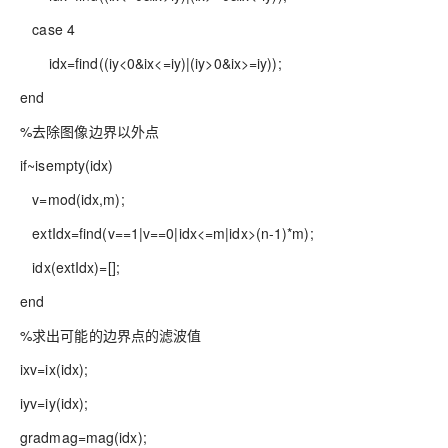
case 4
idx=find((iy<0&ix<=iy)|(iy>0&ix>=iy));
end
%去除图像边界以外点
if~isempty(idx)
v=mod(idx,m);
extIdx=find(v==1|v==0|idx<=m|idx>(n-1)*m);
idx(extIdx)=[];
end
%求出可能的边界点的滤波值
ixv=ix(idx);
iyv=iy(idx);
gradmag=mag(idx);