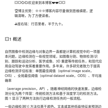
💥💥💞💞
欢迎来到本博客
❤️❤️💥💥
🏆博主优势：
🌞🌞🌞
博客内容尽量做到思维缜密，逻
辑清晰，为了方便读者。
⛳️
座右铭：
行百里者，半于九十。
💥1 概述
自然图像中检测边缘与对象边界一直都是计算机视觉中的一项基
本问题，边缘检测在一些视觉领域，如图像分割、物体检测/识
别、跟踪和运动分析、医学成像、3D 重建等传统任务，和现代应
用自动驾驶中发挥着重要作用。多年来，许多研究者致力于提高
边缘检测评估标准：单图最佳阈值（optimal image scale，
OIS）、全局最佳阈值（optimal dataset scale，ODS）、平均准
确率
（average precision，AP）。随着神经网络的快速发展，边缘检
测分化为两个阵营：传统检测方法和基于深度学习的检测方法。
图 1 显示了两种方法执行边缘检测任务的一般流程。
一些边缘检测[1] 方法仅基于颜色、文本或其他低级特征来预测边