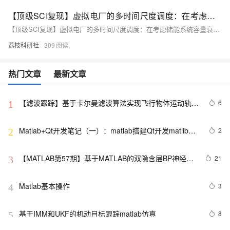
【顶级SCI复现】虚拟电厂的多时间尺度调度：在考虑储能系统容量衰减的同时，整合发电与多用户负荷的灵活性研究（Matlab代码实现）
【顶级SCI复现】虚拟电厂的多时间尺度调度：在考虑储能系统容量衰减的同时，整合发电与多用户负荷的灵活性研究（Matlab代码实现）
荔枝科研社
309
热门文章
最新文章
【滤波跟踪】基于卡尔曼滤波算法实现飞行物体运动轨迹
6
1
预测附matlab代码
Matlab+Qt开发笔记（一）：matlab搭建Qt开发matlib环
2
2
境以及Demo测试
【MATLAB第57期】基于MATLAB的双隐含层BP神经网
21
3
络回归预测模型（无工具箱版本及工具箱版本对比）
Matlab基本操作
3
4
基于IMM和UKF的机动目标跟踪matlab仿真
8
5