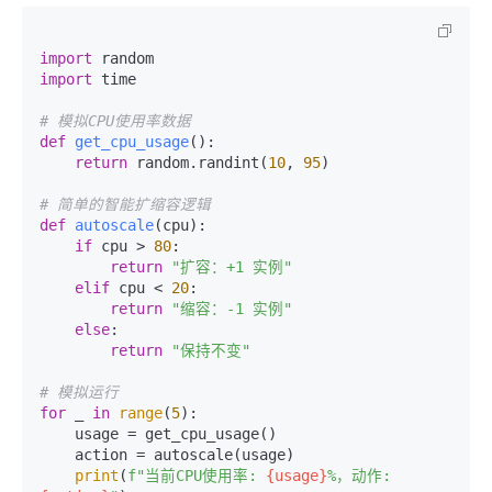
import
import
 time

# 模拟CPU使用率数据
def
get_cpu_usage
():

return
 random.randint(
10
, 
95
)

# 简单的智能扩缩容逻辑
def
autoscale
(
cpu
):

if
 cpu > 
80
:

return
"扩容：+1 实例"
elif
 cpu < 
20
:

return
"缩容：-1 实例"
else
:

return
"保持不变"
# 模拟运行
for
 _ 
in
range
(
5
):

    usage = get_cpu_usage()

    action = autoscale(usage)

print
(
f"当前CPU使用率: 
{usage}
%，动作: 