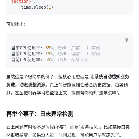
{action}
"
)

    time.sleep(
1
可能输出：
当前CPU使用率: 
85
%，动作: 扩容：+1 实例
当前CPU使用率: 
15
%，动作: 缩容：-1 实例
当前CPU使用率: 
55
%，动作: 保持不变
虽然这是个很简单的例子，但核心思想就是
让系统自动感知业务
负载，动态调整资源
。真正的智能运维会结合历史数据、趋势预
测，甚至把机器学习模型拉上来，提前帮你预判“流量洪峰”。
再举个栗子：日志异常检测
云上问题有时候不是“机器不够”，而是“服务抽风”。比如某接口突
然报错猛增，如果没人第一时间发现，可能用户早就跑光了。