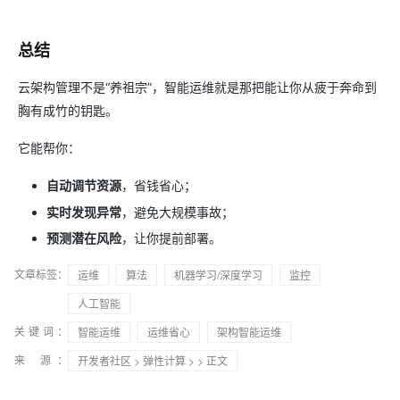
总结
云架构管理不是“养祖宗”，智能运维就是那把能让你从疲于奔命到
胸有成竹的钥匙。
它能帮你：
自动调节资源
，省钱省心；
实时发现异常
，避免大规模事故；
预测潜在风险
，让你提前部署。
文章标签：
运维
算法
机器学习/深度学习
监控
人工智能
关键词：
智能运维
运维省心
架构智能运维
来 源：
开发者社区
>
弹性计算
>
> 正文