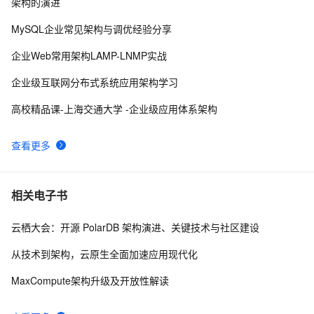
架构的演进
后羿射日般的精准 - 阿里云ECS调度是如何炼成的
6274
9
MySQL企业常见架构与调优经验分享
阿里云基础产品技术月刊 2019年1月
6105
10
企业Web常用架构LAMP-LNMP实战
企业级互联网分布式系统应用架构学习
高校精品课-上海交通大学 -企业级应用体系架构
查看更多
相关电子书
云栖大会：开源 PolarDB 架构演进、关键技术与社区建设
从技术到架构，云原生全面加速应用现代化
MaxCompute架构升级及开放性解读