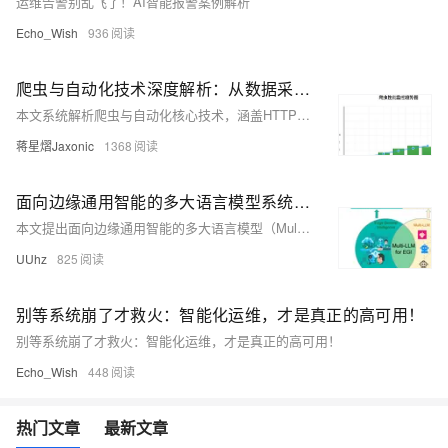
运维告警别乱飞了！AI智能报警案例解析
Echo_Wish
936
爬虫与自动化技术深度解析：从数据采集到智能运维的完整实战指南
本文系统解析爬虫与自动化核心技术，涵盖HTTP请求、数据解析、分布式架构及反爬策略，结合Scrapy、Selenium等框架实战，助力构建高效、稳定、合规的数据采集系统。
蒋星熠Jaxonic
1368
面向边缘通用智能的多大语言模型系统：架构、信任与编排——论文阅读
本文提出面向边缘通用智能的多大语言模型（Multi-LLM）系统，通过协同架构、信任机制与动态编排，突破传统边缘AI的局限。融合合作、竞争与集成三种范式，结合模型压缩、分布式推理与上下文优化技术，实现高效、可靠、低延迟的边缘智能，推动复杂场景下的泛化与自主决策能力。
UUhz
825
别等系统崩了才救火：智能化运维，才是真正的高可用！
别等系统崩了才救火：智能化运维，才是真正的高可用！
Echo_Wish
448
热门文章
最新文章