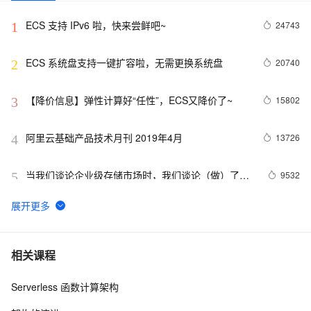
ECS 支持 IPv6 啦，快来尝鲜吧~
24743
1
ECS 系统盘支持一键扩容啦，无需更换系统盘
20740
2
【降价信息】弹性计算好“任性”，ECS又降价了~
15802
3
阿里云基础产品技术月刊 2019年4月
13726
4
当我们谈论企业级存储市场时，我们谈论（做）了什
9532
5
么
统一预付费ECS资源到期日
7366
6
阿里云智能基础产品技术月刊 2019年5月
6790
7
相关课程
Serverless 函数计算架构
阿里云郑晓：浅谈GPU虚拟化技术（第三章）
6301
8