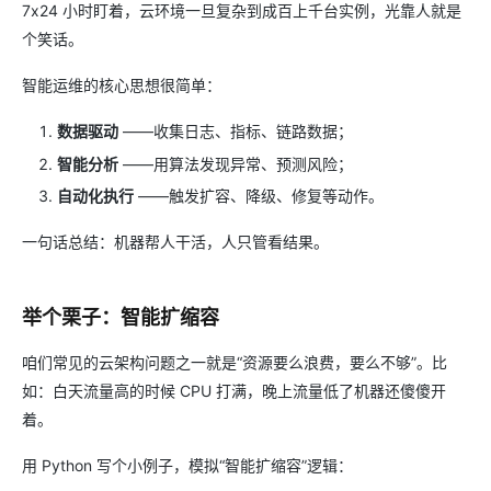
7x24 小时盯着，云环境一旦复杂到成百上千台实例，光靠人就是
个笑话。
智能运维的核心思想很简单：
数据驱动
——收集日志、指标、链路数据；
智能分析
——用算法发现异常、预测风险；
自动化执行
——触发扩容、降级、修复等动作。
一句话总结：机器帮人干活，人只管看结果。
举个栗子：智能扩缩容
咱们常见的云架构问题之一就是“资源要么浪费，要么不够”。比
如：白天流量高的时候 CPU 打满，晚上流量低了机器还傻傻开
着。
用 Python 写个小例子，模拟“智能扩缩容”逻辑：