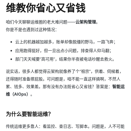
维教你省心又省钱
咱们今天聊聊运维圈的老大难问题——
云架构管理
。
你是不是也遇到过这种情况：
云上的机器越加越多，账单却像脱缰的野马，一路飞奔；
应用跑得挺好，但一旦出点小问题，排查得人仰马翻；
部门天天喊要“高可用”，结果你半夜被电话吵醒去救火。
说实话，很多人都觉得云架构就像养了个“祖宗”，供着、伺候着，
还得随时准备擦屁股。可问题是，咱不能一直这样搞啊，不然人
累、钱多、效果差。那有没有办法既省心又省钱？答案是：
智能运
维（AIOps）
。
为什么要智能运维？
传统运维更多靠人：看监控、查日志、写脚本。问题是，人不可能