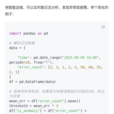
用智能运维，可以实时跑日志分析，发现异常就报警。举个简化的
例子：
import
 pandas 
as
 pd

# 模拟日志数据
data = {

"time"
: pd.date_range(
"2025-09-09 10:00"
, 
periods=
10
, freq=
"T"
),

"error_count"
: [
2
, 
3
, 
1
, 
2
, 
3
, 
50
, 
60
, 
55
, 
2
, 
1
]

}

df = pd.DataFrame(data)

# 简单的异常检测：如果某分钟错误数超过均值的3倍，标记
为异常
mean_err = df[
"error_count"
].mean()

threshold = mean_err * 
3
df[
"is_anomaly"
] = df[
"error_count"
] > 