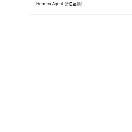
Hermes Agent 记忆互通！
息提取
与 AI 智能体进行实时音视频通话
从文本、图片、视频中提取结构化的属性信息
构建支持视频理解的 AI 音视频实时通话应用
t.diy 一步搞定创意建站
构建大模型应用的安全防护体系
通过自然语言交互简化开发流程,全栈开发支持
通过阿里云安全产品对 AI 应用进行安全防护