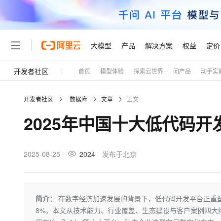
大模型
产品
解决方案
权益
定价
开发者社区
首页
模型体验
探索云世界
问产品
动手实
大模型
产品
解决方案
权益
定价
云市场
伙伴
服务
了解阿里云
精选产品
精选解决方案
普惠上云
产品定价
精选商城
成为销售伙伴
售前咨询
为什么选择阿里云
千问AI平台
开发者社区
数据库
文章
正文
了解云产品的定价详情
大模型服务平台百炼
千问办公，解锁你的工作
普惠上云 官方力荐
分销伙伴
在线服务
网站建设
什么是云计算
大
2025年中国十大低代码
大模型服务与应用平台
企业级Agent产品，直接
云服务器38元/年起，超
咨询伙伴
多端小程序
技术领先
云上成本管理
售后服务
轻量应用服务器
Agency Agents：拥
官方推荐返现计划
大模型
精选产品
精选解决方案
Salesforce 国际版订阅
稳定可靠
管理和优化成本
推荐新用户得奖励，单订单
销售伙伴合作计划
2025-08-25
2024
发布于北京
自助服务
友盟天域
安全合规
人工智能与机器学习
AI
文本生成
云数据库 RDS
HappyHorse 打造一
云工开物
无影生态合作计划
在线服务
观测云
分析师报告
高校专属算力普惠，学生认
计算
互联网应用开发
Qwen3.8-Max
HOT
Salesforce On Alibaba C
工单服务
Tuya 物联网平台阿里云
研究报告与白皮书
人工智能平台 PAI
快速拥有专属 OpenClaw
简介：
在数字经济加速发展的背景下，低代码开发平台正重塑
大模
Consulting Partner 合
大数据
容器
智能体时代全能旗舰模型
免费试用
短信专区
一站式AI开发、训练和推
8%。本文从技术能力、行业覆盖、生态建设与客户案例四大
蓝凌 OA
AI 大模型销售与服务生
现代化应用