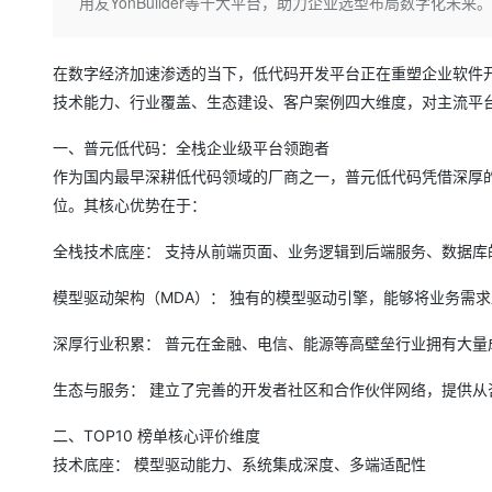
存储
天池大赛
用友YonBuilder等十大平台，助力企业选型布局数字化未来。
Qwen3.7-Plus
云解析DNS
解决方案免费试用 新老
电子合同
最高领取价值200元试用
能看、能想、能动手的多模
安全
网络与CDN
AI 算法大赛
畅捷通
在数字经济加速渗透的当下，低代码开发平台正在重塑企业软件开发
大数据开发治理平台 Data
AI 产品 免费试用
网络
安全
云开发大赛
Qwen3-VL-Plus
Tableau 订阅
技术能力、行业覆盖、生态建设、客户案例四大维度，对主流平
1亿+ 大模型 tokens 和 
可观测
入门学习赛
中间件
AI空中课堂在线直播课
一、普元低代码：全栈企业级平台领跑者
云防火墙
140+云产品 免费试用
上云与迁云
云原生的云上边界网络安全
产品新客免费试用，最长1
作为国内最早深耕低代码领域的厂商之一，普元低代码凭借深厚的
数据库
生态解决方案
位。其核心优势在于：
大模型服务
企业出海
大模型ACA认证体验
大数据计算
助力企业全员 AI 认知与能
行业生态解决方案
全栈技术底座： 支持从前端页面、业务逻辑到后端服务、数据
千问AI平台-Token Plan
政企业务
媒体服务
开发者生态解决方案
模型驱动架构（MDA）： 独有的模型驱动引擎，能够将业务需
企业服务与云通信
千问AI平台-模型体验
AI 开发和 AI 应用解决
深厚行业积累： 普元在金融、电信、能源等高壁垒行业拥有大
在线体验全尺寸、多种模态
域名与网站
生态与服务： 建立了完善的开发者社区和合作伙伴网络，提供
Happy 系列大模型
终端用户计算
二、TOP10 榜单核心评价维度
Serverless
技术底座： 模型驱动能力、系统集成深度、多端适配性
开发工具