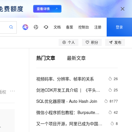
文档
备案
控制台
注册
登录
个人
积分
发布
验
作计划
器
AI 活动
专业服务
服务伙伴合作计划
开发者社区
加入我们
产品动态
服务平台百炼
阿里云 OPC 创新助力计划
热门文章
最新文章
一站式生成采购清单，支持单品或批量购买
io：打造专属 AI 语音助手
S产品伙伴计划（繁花）
峰会
CS
造的大模型服务与应用开发平台
一句话生成原生可编辑精美 PPT 文稿
AI 生产力先锋
Al MaaS 服务伙伴赋能合作
域名
博文
Careers
至高可申请百万元
Qwen3.8-Max 模型上线
开启高性价比 AI 编程新体验
弹性可伸缩的云计算服务
Qwen-Audio-3.0-Realtime 端到端实时语音角色扮演
输入一句话想法, 轻松生成专业的 PPT
先锋实践拓展 AI 生产力的边界
Token 补贴，五大权
计划
海大会
伙伴信用分合作计划
商标
问答
社会招聘
视频码率、分辨率、帧率的关系
26
益加速 OPC 成功
eek-V4-Pro
SS
一键部署幻兽帕鲁游戏服务器
飞天发布时刻
HOT
Open Search 向量检索版支
划
备案
电子书
校园招聘
pSeek-V4-Pro
视频创作，一键激活电商全链路生产力
稳定、安全、高性价比、高性能的云存储服务
一键购买专属联机服务器，轻松开启游戏
所见，即是所愿
持视频检索 Pipeline 功能
更多支持
剑池CDK开发工具介绍  |  《平头哥
25
版权
划
公司注册
镜像站
视频生成
语音识别与合成
剑池CDK快速上手指南》第一章
专属 QwenPaw
漫剧工坊：一站式动画创作平台
AI 实训营
HOT
应用身份服务 (IDaaS)
SQL优化器原理 - Auto Hash Join
8177
合作伙伴培训与认证
划
上云迁移
站生成，高效打造优质广告素材
全接入的云上超级电脑
从聊天伙伴进化为能主动干活的本地数字员工
快速生产连贯的高质量长漫剧
从基础到进阶，Agent 创客手把手教你
OpenClaw 管理能力上线
lScope
我要反馈
e-1.1-T2V
Qwen3-TTS-Flash
微信小程序抓包教程：Burpsuite版 
42
查询合作伙伴
n Alibaba Cloud ISV 合作
代维服务
建企业门户网站
10 分钟搭建微信、支付宝小程序
MaxCompute MaxFrame 提
附所需工具
畅细腻的高质量视频
离线语音合成大模型，多语言方言自适应，低延迟高稳定
创新加速
又一个项目开源，阿里已成为中国开
ope
登录合作伙伴管理后台
8
我要建议
站，无忧落地极速上线
以可视化方式快速构建移动和 PC 门户网站
国内短信简单易用，安全可靠，秒级触达，全球覆盖200+国家和地区。
高效部署网站，快速应用到小程序
供自动弹性内存功能
、
源的关键力量？