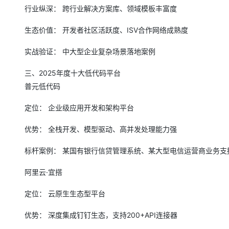
大模型解决方案
行业纵深： 跨行业解决方案库、领域模板丰富度
迁移与运维管理
快速部署 Dify，高效搭建 
生态价值： 开发者社区活跃度、ISV合作网络成熟度
专有云
实战验证： 中大型企业复杂场景落地案例
10 分钟在聊天系统中增加
三、2025年度十大低代码平台
普元低代码
定位： 企业级应用开发和架构平台
优势： 全栈开发、模型驱动、高并发处理能力强
标杆案例： 某国有银行信贷管理系统、某大型电信运营商业务支
阿里云·宜搭
定位： 云原生生态型平台
优势： 深度集成钉钉生态，支持200+API连接器