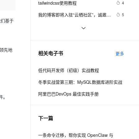
安全
tailwindcss使用教程
我要投诉
e-1.1-I2V
Cosyvoice-V3-Flash
4
PolarDB
上云场景组合购
Milvus 弹性伸缩功能新增节
伴
漫剧创作，剧本、分镜、视频高效生成
100%兼容MySQL、PostgreSQL，兼容Oracle，支持集中和分布式
覆盖90%+业务场景，专享组合折扣价
点支持范围
畅自然，细节丰富
高表现力语音合成大模型，语音克隆听感自然
VPN
我的博客即将入驻“云栖社区”，诚邀技
5
我们基于
术同仁一同入驻。
ernetes 版 ACK
云聚AI 严选权益
AI 原生数据库服务发布
SSL 证书
思科路由器的密码恢复
4
2V
Fun-ASR
，一键激活高效办公新体验
理容器应用的 K8s 服务
精选AI产品，从模型到应用全链提效
Agent 数据网关
文戏情感细腻自然，动作戏激烈拳拳到肉，实现更强表演能力
支持中英文自由切换，具备更强的噪声鲁棒性
堡垒机
有一种忙，叫做很有希望
6
AI 用量加速计划
云原生数据库 PolarDB
防火墙
、识别商机，让客服更高效、服务更出色。
深度优先搜索的图文介绍
新老同享，达量后返
Agentic Database 发布
领先地
3
相关电子书
更多
主机安全
应用
低代码开发师（初级）实战教程
千问办公
NEW
AI 应用及服务市场
的智能体编程平台
一站式AI生产力平台
冬季实战营第三期：MySQL数据库进阶实战
AI 应用
伶鹊
阿里巴巴DevOps 最佳实践手册
件。
企业级人与Agent协作平台，接入和调度多个数字员工
智能客服平台，对话机器人、对话分析、智能外呼
大模型
大模型服务平台百炼 - 全妙
自然语言处理
下一篇
应用创作平台
多模态内容创作工具，已接入 DeepSeek
数据标注
机器学习
一条命令迁移，帮你实现 OpenClaw 与