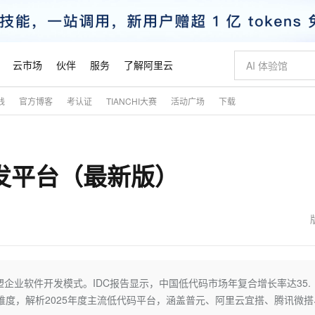
云市场
伙伴
服务
了解阿里云
践
官方博客
考认证
TIANCHI大赛
活动广场
下载
AI 特惠
数据与 API
成为产品伙伴
企业增值服务
最佳实践
价格计算器
AI 场景体
基础软件
产品伙伴合
阿里云认证
市场活动
配置报价
大模型
自助选配和估算价格
新方式
睿译宝，AI翻译排版一步到位
智启 AI 普惠权益
产品生态集成认证中心
企业支持计划
云上春晚
域名与网站
千问官方 MaaS 平台，为开发者和 Agent 而生，新用户赠送 1 亿 + tokens 额度
Qwen Aud
AI Coding
阿里云Maa
2026 阿里云
云服务器 E
为企业打
数据集
Windows
大模型认证
模型
NEW
NEW
开发平台（最新版）
交付可用成果
值低价云产品抢先购
上传文档即自动完成翻译和格式还原
至高享 1亿+免费 tokens，加速 Al 应用落地
提供智能易用的域名与建站服务
智能编程，一键
安全可靠、
产品生态伙伴
专家技术服务
云上奥运之旅
弹性计算合作
阿里云中企出
手机三要素
宝塔 Linux
全部认证
价格优势
有专属领域专家
GLM-5.2：长任务时代开源旗舰模型
阿里云 OPC 创新助力计划
千问大模型
即刻拥有 DeepS
AI 电商营销
对象存储 O
大模型
产品生态伙伴工作台
企业增值服务台
云栖战略参考
云存储合作计
云栖大会
身份实名认证
CentOS
训练营
推动算力普惠，释放技术红利
最高返9万
多领域专家智能体,一键组建 AI 虚拟交付团队
快速构建应用程序和网站，即刻迈出上云第一步
至高百万元 Token 补贴，加速一人公司成长
多元化、高性能、安全可靠的大模型服务
真正可用的 1M 上下文,一次完成代码全链路开发
轻松解锁专属 Dee
从图文生成到
云上的中国
数据库合作计
活动全景
短信
Docker
图片和
站式影视创作平台
Hermes Agent，打造自进化智能体
Token Plan 模型订阅计划
数字证书管理服务（原SSL证书）
5 分钟轻松部署
AI 广告创作
无影云电脑
企业成长
NEW
信息公告
看见新力量
云网络合作计
OCR 文字识别
JAVA
证享300元代金券
可视化编排打通从文字构思到成片全链路闭环
全托管，含MySQL、PostgreSQL、SQL Server、MariaDB多引擎
自主进化，持久记忆，越用越聪明
Qwen3.8-Max 首发尝鲜，限时加量 10 倍，夜间低至2折
实现全站HTTPS，呈现可信的WEB访问
图文、视频一
随时随地安
魔搭 Mode
Kimi-K3
HappyHors
NEW
loud
服务实践
官网公告
金融模力时刻
Salesforce O
版
发票查验
全能环境
Claude Code + GStack 打造工程团队
千问办公，限时限量积分加倍
Qoder
低代码高效构
AI 建站
短信服务
企业软件开发模式。IDC报告显示，中国低代码市场年复合增长率达35.
型
NEW
作计划
Kimi 最新旗舰模型，长程编程与推理利器
让文字生成流
计划
创新中心
魔搭 ModelSc
健康状态
理服务
让AI从“聊天伙伴”进化为能干活的“数字员工”
安装技能 GStack，拥有专属 AI 工程团队
你的AI工作搭子，覆盖日常办公高频场景
面向真实软件的智能体编程平台
0 代码专业建
维度，解析2025年度主流低代码平台，涵盖普元、阿里云宜搭、腾讯微搭
客户案例
天气预报查询
操作系统
态合作计划