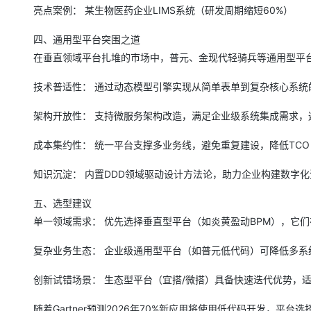
亮点案例： 某生物医药企业LIMS系统（研发周期缩短60%）
四、通用型平台突围之道
在垂直领域平台扎堆的市场中，普元、金现代轻骑兵等通用型平
技术普适性： 通过动态模型引擎实现从简单表单到复杂核心系统
架构开放性： 支持微服务架构改造，满足企业级系统集成需求，
成本集约性： 统一平台支撑多业务线，避免重复建设，降低TC
知识沉淀： 内置DDD领域驱动设计方法论，助力企业构建数字
五、选型建议
单一领域需求： 优先选择垂直型平台（如炎黄盈动BPM），它
复杂业务生态： 企业级通用型平台（如普元低代码）可降低多
创新试错场景： 生态型平台（宜搭/微搭）具备快速迭代优势，
随着Gartner预测2026年70%新应用将使用低代码开发，