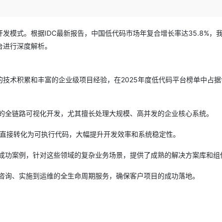
Deepseek-v4-pro
HappyHors
同享
万小智 AI 建站低至 15元/月
Qoder CN
AI 短剧/漫剧
云原生数据库 
快递物流查询
WordPress
成为服务伙
高校合作
点，立即开启云上创新
覆盖公网/内网、递归/权威、移动APP等全场景解析服务
送.CN域名，送备案服务码
基于千问大模型等，支持代码智能生成、研发智能问答
AI助力短剧
态智能体模型
旗舰 MoE 大模型，百万上下文与顶尖推理能力
图生视频，流
Ubuntu
服务生态伙伴
模式。根据IDC最新报告，中国低代码市场年复合增长率达35.8%，
云工开物
企业应用
Works
Night Plan 支持 Qwen 3.8-Max
云原生大数据计算服务 MaxCompute
AI 办公
容器服务 Kub
NEW
GLM-5.2
Wan2.7-T
Red Hat
台进行深度解析。
30+ 款产品免费体验
Data Agent 驱动的一站式 Data+AI 开发治理平台
夜间 5 折，Qwen/Meoo/TokenPlan 客户专享
面向分析的企业级SaaS模式云数据仓库
AI智能应用
提供一站式管
科研合作
视觉 Coding、空间感知、多模态思考等全面升级
1M上下文，专为长程任务能力而生
ERP
堂（旗舰版）
SUSE
智能客服
CRM
防护产品
2个月
自动承接线索
技术积累和丰富的企业级项目经验，在2025年度低代码平台榜单中占据
建站小程序
OA 办公系统
AI 应用构建
大模型原生
力提升
财税管理
模板建站
库的全链路可视化开发，尤其擅长处理大规模、高并发的企业核心系统。
Qoder
大模型服务平台百炼-应用模版
HOT
NEW
面向真实软件
个人版上线、团队版降价；千问3.8-Max首发发尝鲜
丰富多元化的应用模版和解决方案
400电话
定制建站
求直接转化为可执行代码，大幅提升开发效率和系统稳定性。
万有无界
大模型服务平台百炼-智能体
方案
广告营销
模板小程序
量成功案例，针对这些领域的复杂业务场景，提供了成熟的解决方案库和组
的模型效果
灵活可视化地构建企业级 Agent
定制小程序
从咨询、实施到运维的全生命周期服务，确保客户项目的成功落地。
秒悟
人工智能平台 PAI
APP 开发
云端极速 AI 
新一代 AI 视频生成模型，深度适配广告营销等场景
AI Native 的算法工程平台，一站式完成建模、训练、推理服务部署
建站系统