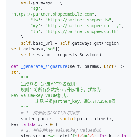
self
.gateways = {

"sg"
: 
"https://partner.shopeemobile.com"
,

"tw"
: 
"https://partner.shopee.tw"
,

"my"
: 
"https://partner.shopee.com.my"
,

"th"
: 
"https://partner.shopee.co.th"
    }

self
.base_url = 
self
.gateways.get(region, 
self
.gateways[
"sg"
])

self
.session = requests.Session()

def
_generate_signature
(
self, params: 
Dict
) -> 
str
:

"""

    生成签名（虾皮API签名规则）

    规则：将所有参数按key升序排序，拼接为
key=value&key=value格式，

          末尾拼接partner_key，通过SHA256加密

    """
# 1. 按参数名ASCII升序排序
    sorted_params = 
sorted
(params.items(), 
key=
lambda
 x: x[
0
])

# 2. 拼接为key=value&key=value格式
    sign_str = 
"&"
.join([
f"
{k}
=
{v}
"
for
 k, v 
in