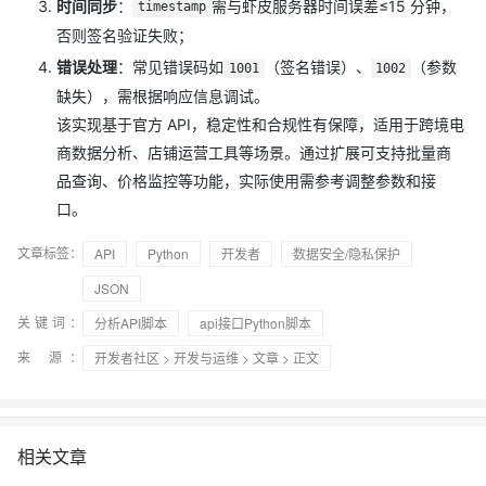
时间同步
：
需与虾皮服务器时间误差≤15 分钟，
timestamp
否则签名验证失败；
错误处理
：常见错误码如
（签名错误）、
（参数
1001
1002
缺失），需根据响应信息调试。
该实现基于官方 API，稳定性和合规性有保障，适用于跨境电
商数据分析、店铺运营工具等场景。通过扩展可支持批量商
品查询、价格监控等功能，实际使用需参考调整参数和接
口。
文章标签：
API
Python
开发者
数据安全/隐私保护
JSON
关键词：
分析API脚本
api接口Python脚本
来 源：
开发者社区
>
开发与运维
>
文章
> 正文
相关文章