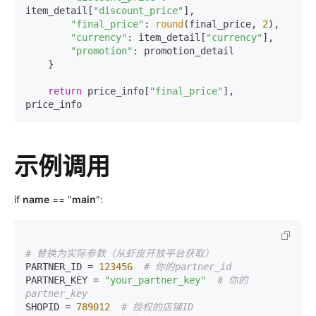
item_detail[
"discount_price"
],

"final_price"
: 
round
(final_price, 
2
),

"currency"
: item_detail[
"currency"
],

"promotion"
: promotion_detail

    }

return
 price_info[
"final_price"
], 
示例调用
if
name
== "
main
":
# 替换为实际参数（从虾皮开放平台获取）
PARTNER_ID = 
123456
# 你的partner_id
PARTNER_KEY = 
"your_partner_key"
# 你的
partner_key
SHOPID = 
789012
# 授权的店铺ID