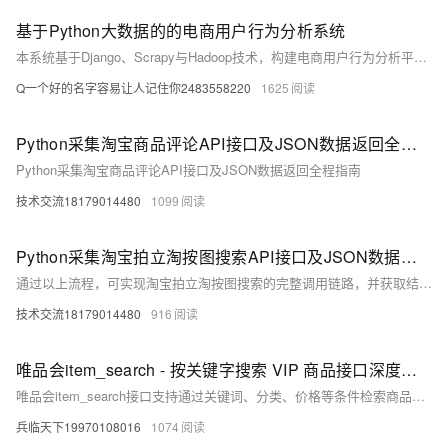
基于Python大数据的的电商用户行为分析系统
本系统基于Django、Scrapy与Hadoop技术，构建电商用户行为分析平台。通过爬取与处理海量用户数据，实现行为追踪、偏好分析与个性化推荐，助力企业提升营销精准度与用户体验，推动电商智能化发展。
Q一个好的名字容易让人记住你2483558220
1625
Python采集淘宝商品评论API接口及JSON数据返回全程指南
Python采集淘宝商品评论API接口及JSON数据返回全程指南
技术交流18179014480
1099
Python采集淘宝拍立淘按图搜索API接口及JSON数据返回全流程指南
通过以上流程，可实现淘宝拍立淘按图搜索的完整调用链路，并获取结构化的JSON商品数据，支撑电商比价、智能推荐等业务场景。
技术交流18179014480
916
唯品会item_search - 按关键字搜索 VIP 商品接口深度分析及 Python 实现
唯品会item_search接口支持通过关键词、分类、价格等条件检索商品，广泛应用于电商数据分析、竞品监控与市场调研。结合Python可实现搜索、分析、可视化及数据导出，助力精准决策。
兵临天下19970108016
1074