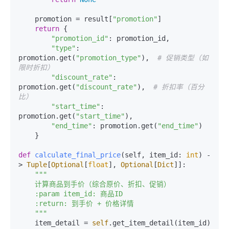
    promotion = result[
"promotion"
]

return
 {

"promotion_id"
: promotion_id,

"type"
: 
promotion.get(
"promotion_type"
),  
# 促销类型（如
限时折扣）
"discount_rate"
: 
promotion.get(
"discount_rate"
),  
# 折扣率（百分
比）
"start_time"
: 
promotion.get(
"start_time"
),

"end_time"
: promotion.get(
"end_time"
)

    }

def
calculate_final_price
(
self, item_id: 
int
) -
> 
Tuple
[
Optional
[
float
], 
Optional
[
Dict
]]:

"""

    计算商品到手价（综合原价、折扣、促销）

    :param item_id: 商品ID

    :return: 到手价 + 价格详情

    """
    item_detail = 
self
.get_item_detail(item_id)
