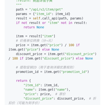
    :return: 商品详情字典

    """
    path = 
"/api/v2/item/get"
    params = {
"item_id"
: item_id}

    result = 
self
.call_api(path, params)

if
not
 result 
or
"item"
not
in
 result:

return
None
    item = result[
"item"
]

# 价格单位转换（分→元）
    price = item.get(
"price"
) / 
100
if
item.get(
"price"
) 
else
None
    discount_price = item.get(
"discount_price"
) 
/ 
100
if
 item.get(
"discount_price"
) 
else
None
# 提取促销ID（用于查询详细优惠规则）
    promotion_id = item.get(
"promotion_id"
)

return
 {

"item_id"
: item_id,

"name"
: item.get(
"name"
),

"price"
: price,  
# 原价
"discount_price"
: discount_price,  
# 折
扣价（可能为到手价）