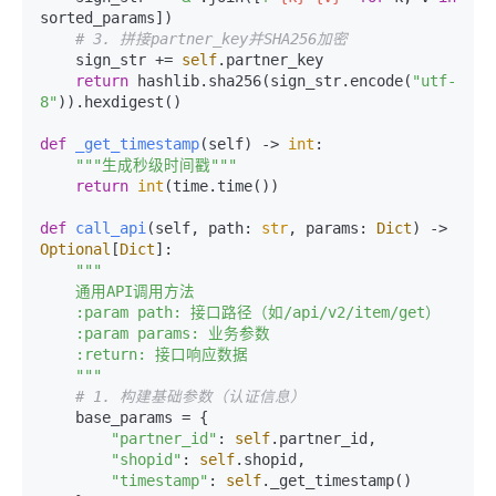
sorted_params])

# 3. 拼接partner_key并SHA256加密
    sign_str += 
self
.partner_key

return
 hashlib.sha256(sign_str.encode(
"utf-
8"
)).hexdigest()

def
_get_timestamp
(
self
) -> 
int
:

"""生成秒级时间戳"""
return
int
(time.time())

def
call_api
(
self, path: 
str
, params: 
Dict
) -> 
Optional
[
Dict
]:

"""

    通用API调用方法

    :param path: 接口路径（如/api/v2/item/get）

    :param params: 业务参数

    :return: 接口响应数据

    """
# 1. 构建基础参数（认证信息）
    base_params = {

"partner_id"
: 
self
.partner_id,

"shopid"
: 
self
.shopid,

"timestamp"
: 
self
._get_timestamp()
