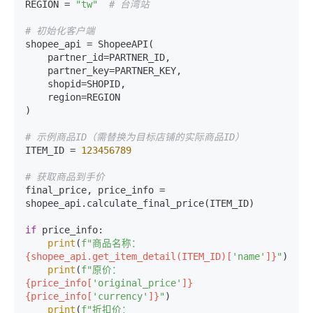
REGION = 
"tw"
# 台湾站
# 初始化客户端
shopee_api = ShopeeAPI(

    partner_id=PARTNER_ID,

    partner_key=PARTNER_KEY,

    shopid=SHOPID,

    region=REGION

)

# 示例商品ID（需替换为目标店铺的实际商品ID）
ITEM_ID = 
123456789
# 获取商品到手价
final_price, price_info = 
shopee_api.calculate_final_price(ITEM_ID)

if
 price_info:

print
(
f"商品名称：
{shopee_api.get_item_detail(ITEM_ID)[
'name'
]}
"
)

print
(
f"原价：
{price_info[
'original_price'
]}
{price_info[
'currency'
]}
"
)

print
(
f"折扣价：