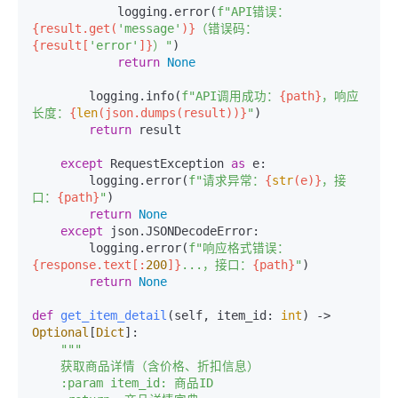
            logging.error(
f"API错误：
{result.get(
'message'
)}
（错误码：
{result[
'error'
]}
）"
)

return
None
        logging.info(
f"API调用成功：
{path}
，响应
长度：
{
len
(json.dumps(result))}
"
)

return
 result

except
 RequestException 
as
 e:

        logging.error(
f"请求异常：
{
str
(e)}
，接
口：
{path}
"
)

return
None
except
 json.JSONDecodeError:

        logging.error(
f"响应格式错误：
{response.text[:
200
]}
...，接口：
{path}
"
)

return
None
def
get_item_detail
(
self, item_id: 
int
) -> 
Optional
[
Dict
]:

"""

    获取商品详情（含价格、折扣信息）

    :param item_id: 商品ID
