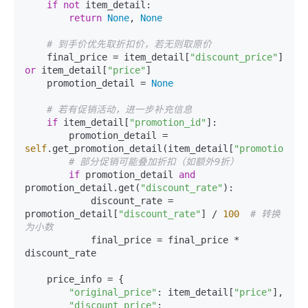
if
not
 item_detail:

return
None
, 
None
# 到手价优先取折扣价，若无则取原价
    final_price = item_detail[
"discount_price"
] 
or
 item_detail[
"price"
]

    promotion_detail = 
None
# 若有促销活动，进一步补充信息
if
 item_detail[
"promotion_id"
]:

        promotion_detail = 
self
.get_promotion_detail(item_detail[
"promotion_id
# 部分促销可能叠加折扣（如额外9折）
if
 promotion_detail 
and
promotion_detail.get(
"discount_rate"
):

            discount_rate = 
promotion_detail[
"discount_rate"
] / 
100
# 转换
为小数
            final_price = final_price * 
discount_rate

    price_info = {

"original_price"
: item_detail[
"price"
],

"discount_price"
: 