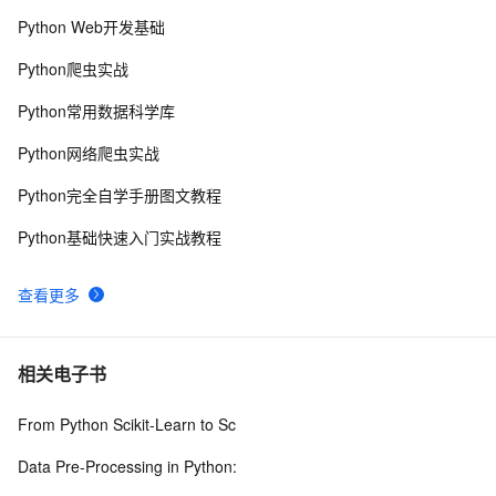
Python Web开发基础
API设计模式：REST、GraphQL、gRPC与tRPC全面解
10
8
析
Python爬虫实战
API 接口设计规范
8
9
Python常用数据科学库
申请google android map api key
4
10
Python网络爬虫实战
Python完全自学手册图文教程
Python基础快速入门实战教程
查看更多
相关电子书
From Python Scikit-Learn to Sc
Data Pre-Processing in Python: