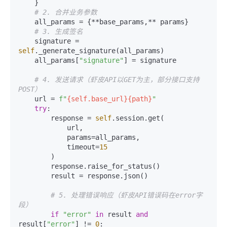
    }

# 2. 合并业务参数
    all_params = {**base_params,** params}

# 3. 生成签名
    signature = 
self
._generate_signature(all_params)

    all_params[
"signature"
] = signature

# 4. 发送请求（虾皮API以GET为主，部分接口支持
POST）
    url = 
f"
{self.base_url}
{path}
"
try
:

        response = 
self
.session.get(

            url,

            params=all_params,

            timeout=
15
        )

        response.raise_for_status()

        result = response.json()

# 5. 处理错误响应（虾皮API错误码在error字
段）
if
"error"
in
 result 
and
result[
"error"
] != 
0
:
