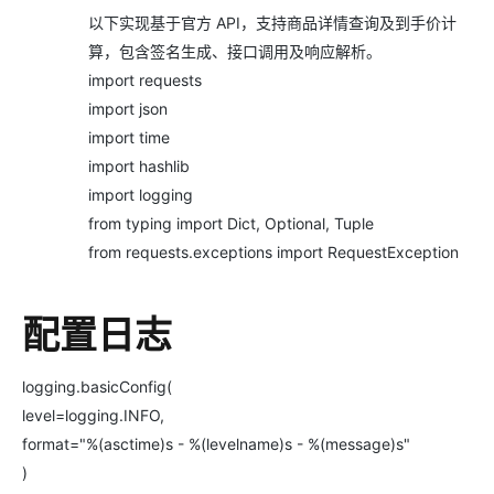
以下实现基于官方 API，支持商品详情查询及到手价计
算，包含签名生成、接口调用及响应解析。
import requests
import json
import time
import hashlib
import logging
from typing import Dict, Optional, Tuple
from requests.exceptions import RequestException
配置日志
logging.basicConfig(
level=logging.INFO,
format="%(asctime)s - %(levelname)s - %(message)s"
)