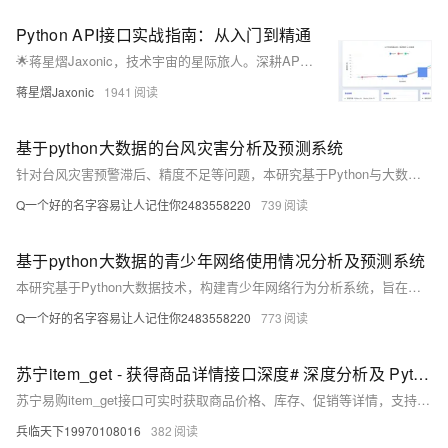
Python API接口实战指南：从入门到精通
🌟蒋星熠Jaxonic，技术宇宙的星际旅人。深耕API开发，以Python为舟，探索RESTful、GraphQL等接口奥秘。擅长requests、aiohttp实战，专注性能优化与架构设计，用代码连接万物，谱写极客诗篇。
蒋星熠Jaxonic
1941
基于python大数据的台风灾害分析及预测系统
针对台风灾害预警滞后、精度不足等问题，本研究基于Python与大数据技术，构建多源数据融合的台风预测系统。利用机器学习提升路径与强度预测准确率，结合Django框架实现动态可视化与实时预警，为防灾决策提供科学支持，显著提高应急响应效率，具有重要社会经济价值。
Q一个好的名字容易让人记住你2483558220
739
基于python大数据的青少年网络使用情况分析及预测系统
本研究基于Python大数据技术，构建青少年网络行为分析系统，旨在破解现有防沉迷模式下用户画像模糊、预警滞后等难题。通过整合多平台亿级数据，运用机器学习实现精准行为预测与实时干预，推动数字治理向“数据驱动”转型，为家庭、学校及政府提供科学决策支持，助力青少年健康上网。
Q一个好的名字容易让人记住你2483558220
773
苏宁item_get - 获得商品详情接口深度# 深度分析及 Python 实现
苏宁易购item_get接口可实时获取商品价格、库存、促销等详情，支持电商数据分析与竞品监控。需认证接入，遵守调用限制，适用于价格监控、销售分析等场景，助力精准营销决策。（238字）
兵临天下19970108016
382