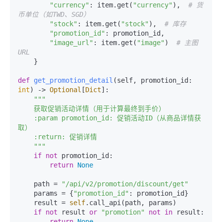
"currency"
: item.get(
"currency"
),  
# 货
币单位（如TWD、SGD）
"stock"
: item.get(
"stock"
),  
# 库存
"promotion_id"
: promotion_id,

"image_url"
: item.get(
"image"
)  
# 主图
URL
    }

def
get_promotion_detail
(
self, promotion_id: 
int
) -> 
Optional
[
Dict
]:

"""

    获取促销活动详情（用于计算最终到手价）

    :param promotion_id: 促销活动ID（从商品详情获
取）

    :return: 促销详情

    """
if
not
 promotion_id:

return
None
    path = 
"/api/v2/promotion/discount/get"
    params = {
"promotion_id"
: promotion_id}

    result = 
self
.call_api(path, params)

if
not
 result 
or
"promotion"
not
in
 result:

return
None