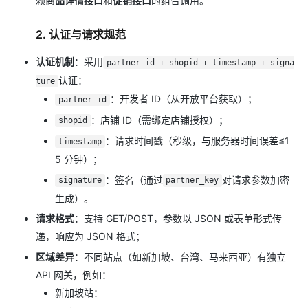
赖
商品详情接口
和
促销接口
的组合调用。
2. 认证与请求规范
认证机制
：采用
partner_id + shopid + timestamp + signa
认证：
ture
：开发者 ID（从开放平台获取）；
partner_id
：店铺 ID（需绑定店铺授权）；
shopid
：请求时间戳（秒级，与服务器时间误差≤1
timestamp
5 分钟）；
：签名（通过
对请求参数加密
signature
partner_key
生成）。
请求格式
：支持 GET/POST，参数以 JSON 或表单形式传
递，响应为 JSON 格式；
区域差异
：不同站点（如新加坡、台湾、马来西亚）有独立
API 网关，例如：
新加坡站：