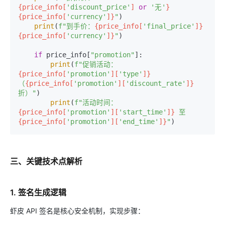
{price_info[
'discount_price'
] 
or
'无'
}
{price_info[
'currency'
]}
"
)

print
(
f"到手价：
{price_info[
'final_price'
]}
{price_info[
'currency'
]}
"
)

if
 price_info[
"promotion"
]:

print
(
f"促销活动：
{price_info[
'promotion'
][
'type'
]}
（
{price_info[
'promotion'
][
'discount_rate'
]}
折）"
)

print
(
f"活动时间：
{price_info[
'promotion'
][
'start_time'
]}
 至 
{price_info[
'promotion'
][
'end_time'
]}
"
三、关键技术点解析
1. 签名生成逻辑
虾皮 API 签名是核心安全机制，实现步骤：