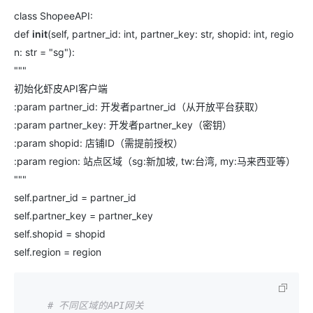
class ShopeeAPI:
def
init
(self, partner_id: int, partner_key: str, shopid: int, regio
n: str = "sg"):
"""
初始化虾皮API客户端
:param partner_id: 开发者partner_id（从开放平台获取）
:param partner_key: 开发者partner_key（密钥）
:param shopid: 店铺ID（需提前授权）
:param region: 站点区域（sg:新加坡, tw:台湾, my:马来西亚等）
"""
self.partner_id = partner_id
self.partner_key = partner_key
self.shopid = shopid
self.region = region
# 不同区域的API网关