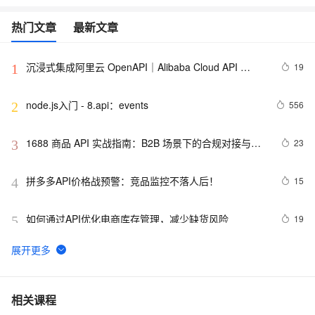
热门文章
最新文章
沉浸式集成阿里云 OpenAPI｜Alibaba Cloud API 
19
1
Toolkit for VS Code
node.js入门 - 8.api：events
556
2
1688 商品 API 实战指南：B2B 场景下的合规对接与批
23
3
量运营方案
拼多多API价格战预警：竞品监控不落人后！
15
4
如何通过API优化电商库存管理，减少缺货风险
19
5
在Winform项目和Web API的.NetCore项目中使用
11
6
Serilog 来记录日志信息
数据服务最佳实践（2）：利用API的多版本管理能力提升
4
7
相关课程
API管理效率【Dataphin V3.11】