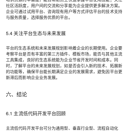
社区活跃度，用户间的交流和分享能为企业提供更多解决方案。
企业可通过试用平台、咨询现有用户等方式评估平台的技术支持
与服务质量，选择服务优质的平台。
5.4 关注平台生态与未来发展
平台的生态系统和未来发展规划影响着企业的长期使用。企业要
考察平台是否有丰富的第三方插件、模板市场，能否与其他主流
工具集成，良好的生态系统能为企业节省开发时间和成本。同
时，了解平台的未来发展规划，如是否会引入新的技术、拓展新
的功能等，确保平台能长期满足企业的发展需求，避免因平台更
新滞后而影响企业业务发展。
六、结论
6.1 主流低代码开发平台回顾
主流低代码开发平台可分为通用型、垂直行业型、流程自动化