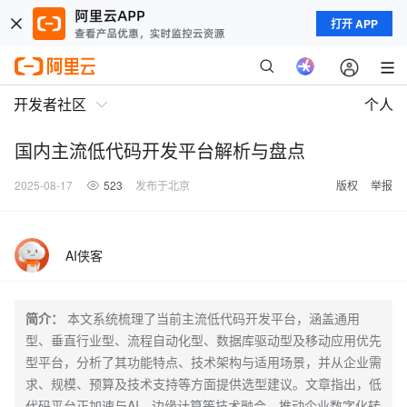
打开 APP
开发者社区
个人
国内主流低代码开发平台解析与盘点
2025-08-17
523
发布于北京
版权
举报
AI侠客
简介：
本文系统梳理了当前主流低代码开发平台，涵盖通用
型、垂直行业型、流程自动化型、数据库驱动型及移动应用优先
型平台，分析了其功能特点、技术架构与适用场景，并从企业需
求、规模、预算及技术支持等方面提供选型建议。文章指出，低
代码平台正加速与AI、边缘计算等技术融合，推动企业数字化转