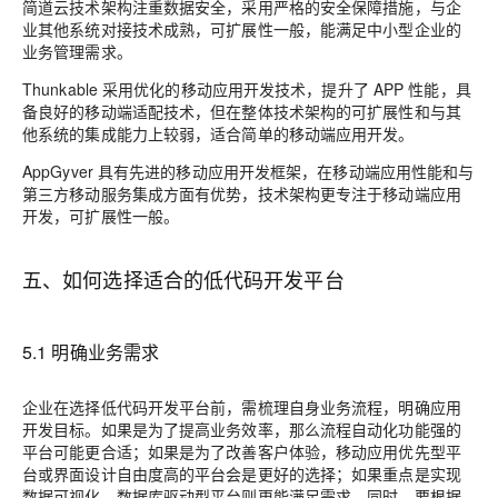
简道云技术架构注重数据安全，采用严格的安全保障措施，与企
业其他系统对接技术成熟，可扩展性一般，能满足中小型企业的
业务管理需求。
Thunkable 采用优化的移动应用开发技术，提升了 APP 性能，具
备良好的移动端适配技术，但在整体技术架构的可扩展性和与其
他系统的集成能力上较弱，适合简单的移动端应用开发。
AppGyver 具有先进的移动应用开发框架，在移动端应用性能和与
第三方移动服务集成方面有优势，技术架构更专注于移动端应用
开发，可扩展性一般。
五、如何选择适合的低代码开发平台
5.1 明确业务需求
企业在选择低代码开发平台前，需梳理自身业务流程，明确应用
开发目标。如果是为了提高业务效率，那么流程自动化功能强的
平台可能更合适；如果是为了改善客户体验，移动应用优先型平
台或界面设计自由度高的平台会是更好的选择；如果重点是实现
数据可视化，数据库驱动型平台则更能满足需求。同时，要根据