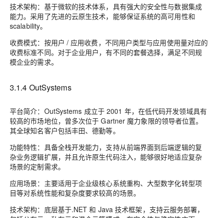
技术架构：基于微软的技术体系，具有强大的安全性与数据集成
能力。采用了先进的云原生技术，能够保证系统的高可用性和
scalability。
收费模式：按用户 / 应用收费，不同用户类型与应用使用量对应的
收费标准不同。对于企业用户，有不同的套餐选择，满足不同规
模企业的需求。
3.1.
4
OutSystems
平台简介：OutSystems 成立于 2001 年，在低代码开发领域具有
较高的市场地位，曾多次位于 Gartner 魔力象限的领导者位置。
其全球知名客户包括丰田、德勤等。
功能特性：具备全栈开发能力，支持从前端界面到后端逻辑的复
杂业务逻辑扩展，并且允许原生代码注入，能够很好地适应复杂
场景的定制需求。
应用场景：主要适用于企业级核心系统重构、大型数字化转型项
目等对系统性能和复杂度要求较高的场景。
技术架构：底层基于.NET 和 Java 技术框架，支持云服务部署，