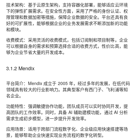
技术架构：基于云原生架构，支持容器化部署，能够适应云环境
下的弹性扩展需求。在安全性方面，采用了严格的身份认证、权
限管理和数据加密等措施，保障企业数据的安全。平台还具有良
好的可扩展性，能够根据企业的业务发展需求不断添加新的功能
和模块。
收费模式：采用灵活的收费模式，包括订阅制和项目制等。企业
可以根据自身的需求和预算选择合适的收费方式，性价比高，能
够为企业节省大量的开发成本。
3.1.2 Mendix
平台简介：Mendix 成立于 2005 年，经过多年的发展，在低代码
领域具有较大的行业影响力。其典型客户有西门子、飞利浦等知
名企业。
功能特性：强调敏捷协作功能，团队成员可以实时协同开发，提
高团队的工作效率。同时，具备 AI 辅助建模功能，通过 AI 分析
需求生成初步模型，进一步提升开发效率。
应用场景：适用于跨部门流程数字化、企业级应用快速搭建等场
景，能够帮助企业快速实现业务流程的数字化转型。