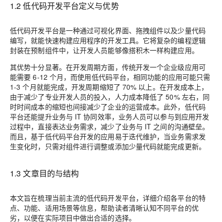
1.2 低代码开发平台定义与优势
低代码开发平台是一种通过可视化界面、拖拽组件以及少量代码
编写，就能快速构建应用程序的开发工具。它将复杂的编程逻辑
封装在预制组件中，让开发人员能够像搭积木一样构建应用。
其优势十分显著。在开发周期方面，传统开发一个企业级应用可
能需要 6-12 个月，而使用低代码平台，相同功能的应用可能只需
1-3 个月就能完成，开发周期缩短了 70% 以上。在开发成本上，
由于减少了专业开发人员的投入，人力成本降低了 50% 左右，同
时时间成本的缩短也间接减少了企业的运营成本。此外，低代码
平台还能提升业务与 IT 协同效率，业务人员可以参与到应用开发
过程中，直接表达业务需求，减少了业务与 IT 之间的沟通壁垒。
而且，基于低代码平台开发的应用易于迭代维护，当业务需求发
生变化时，只需对组件进行调整或添加少量代码就能完成更新。
1.3 文章目的与结构
本文旨在梳理当前主流的低代码开发平台，详细介绍各平台的特
点、功能、适用场景等信息，帮助读者清晰认知不同平台的优
劣，以便在实际项目中做出合适的选择。