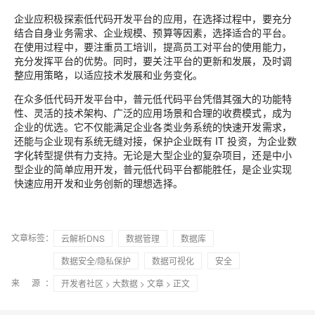
企业应积极探索低代码开发平台的应用，在选择过程中，要充分
结合自身业务需求、企业规模、预算等因素，选择适合的平台。
在使用过程中，要注重员工培训，提高员工对平台的使用能力，
充分发挥平台的优势。同时，要关注平台的更新和发展，及时调
整应用策略，以适应技术发展和业务变化。
在众多低代码开发平台中，普元低代码平台凭借其强大的功能特
性、灵活的技术架构、广泛的应用场景和合理的收费模式，成为
企业的优选。它不仅能满足企业各类业务系统的快速开发需求，
还能与企业现有系统无缝对接，保护企业既有 IT 投资，为企业数
字化转型提供有力支持。无论是大型企业的复杂项目，还是中小
型企业的简单应用开发，普元低代码平台都能胜任，是企业实现
快速应用开发和业务创新的理想选择。
文章标签：
云解析DNS
数据管理
数据库
数据安全/隐私保护
数据可视化
安全
来 源：
开发者社区
>
大数据
>
文章
> 正文