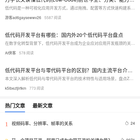
低代码是一种可视化应用开发方式，通过拖拽、配置等方式快速构建系统，降低开发门槛，提升效率。它起源于上世纪80年代，发展至今已广泛应用于ERP、CRM、MES等企业系统。低代码平台具备可视化编程、预置组件、快速部署、多端支持等功能，适合不同规模企业的多样化需求。相比传统开发，其优势在于缩短开发周期、促进业务与技术融合。
游客ad6gaysewwv26
5587
低代码开发平台有哪些：国内外20个低代码平台盘点
在数字化转型背景下，低代码开发平台成为企业应对应用开发瓶颈的关键。本文深入解析国内外20个主流平台，涵盖普元、微软Power Apps、钉钉宜搭等，从集成能力、用户体验、移动端支持、技术实力等维度评估，结合金融、制造、零售等行业落地案例，揭示低代码如何提升开发效率、加速业务创新，并提供选型建议与ROI量化方法，助力企业科学决策。
AI侠客
578
低代码开发平台与零代码平台的区别？国内主流平台介绍与深度对比
本文深入解析低代码与零代码开发平台的技术特性与适用场景，盘点Zoho Creator、织信、OutSystems、简道云、钉钉宜搭等国内主流平台，对比其功能优势与典型案例，为企业数字化转型选型提供参考。
k5lbeztjlrtkm
773
热门文章
最新文章
视频码率、分辨率、帧率的关系
24
1
9071