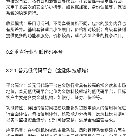
包括公有云、私有云和混合云等模式。在安全性与稳定性方面，
采用了多层次的安全防护机制，如数据加密、身份认证等，保障
系统的稳定运行。
收费模式：采用订阅制，不同套餐价格不同，包含的服务内容也
有所差异。基础套餐适合小型项目，价格相对较低；高级套餐则
提供更多的功能和服务，价格较高，适合大型企业的复杂项目。
3.2 垂直行业型低代码平台
3.2.1
普元低代码平台
（金融科技领域）
平台简介：
普元低代码平台
在金融行业具有较高的知名度和市场
地位，
普元低代码平台
定位为金融科技领域的低代码平台，目标
客户主要是各类金融机构，如银行、证券、保险等。
功能特性：详细的信贷风控模块能够对贷款申请人的信用状况进
行全面评估，包括信用评分、还款能力分析等；反洗钱模块则可
以实时监控资金流动，识别可疑交易，满足金融监管要求。
应用场景：在金融机构贷款审批系统、风险管理系统搭建方面有