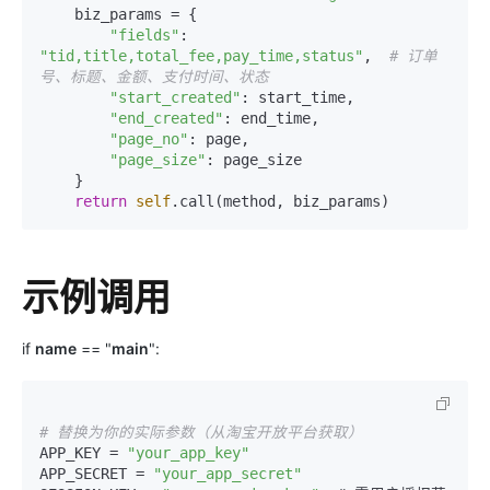
    biz_params = {

"fields"
: 
"tid,title,total_fee,pay_time,status"
,  
# 订单
号、标题、金额、支付时间、状态
"start_created"
: start_time,

"end_created"
: end_time,

"page_no"
: page,

"page_size"
: page_size

    }

return
self
示例调用
if
name
== "
main
":
# 替换为你的实际参数（从淘宝开放平台获取）
APP_KEY = 
"your_app_key"
APP_SECRET = 
"your_app_secret"