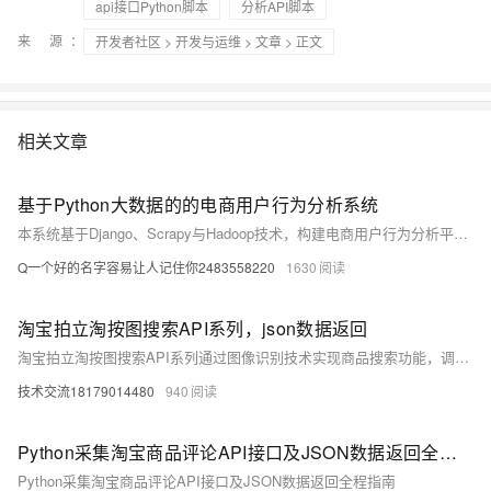
api接口Python脚本
分析API脚本
来 源：
开发者社区
>
开发与运维
>
文章
> 正文
相关文章
基于Python大数据的的电商用户行为分析系统
本系统基于Django、Scrapy与Hadoop技术，构建电商用户行为分析平台。通过爬取与处理海量用户数据，实现行为追踪、偏好分析与个性化推荐，助力企业提升营销精准度与用户体验，推动电商智能化发展。
Q一个好的名字容易让人记住你2483558220
1630
淘宝拍立淘按图搜索API系列，json数据返回
淘宝拍立淘按图搜索API系列通过图像识别技术实现商品搜索功能，调用后返回的JSON数据包含商品标题、图片链接、价格、销量、相似度评分等核心字段，支持分页和详细商品信息展示。以下是该API接口返回的JSON数据示例及详细解析：
技术交流18179014480
940
Python采集淘宝商品评论API接口及JSON数据返回全程指南
Python采集淘宝商品评论API接口及JSON数据返回全程指南