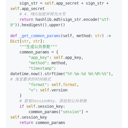
    sign_str = 
self
.app_secret + sign_str + 
self
.app_secret

# 4. MD5加密并转为大写
return
 hashlib.md5(sign_str.encode(
"utf-
8"
)).hexdigest().upper()

def
_get_common_params
(
self, method: 
str
) -> 
Dict
[
str
, 
str
]:

"""生成公共参数"""
    common_params = {

"app_key"
: 
self
.app_key,

"method"
: method,

"timestamp"
: 
datetime.now().strftime(
"%Y-%m-%d %H:%M:%S"
),  
# 淘宝要求的时间格式
"format"
: 
self
.
format
,

"v"
: 
self
.version

    }

# 若有SessionKey，添加到公共参数
if
self
.session_key:

        common_params[
"session"
] = 
self
.session_key

return
 common_params
