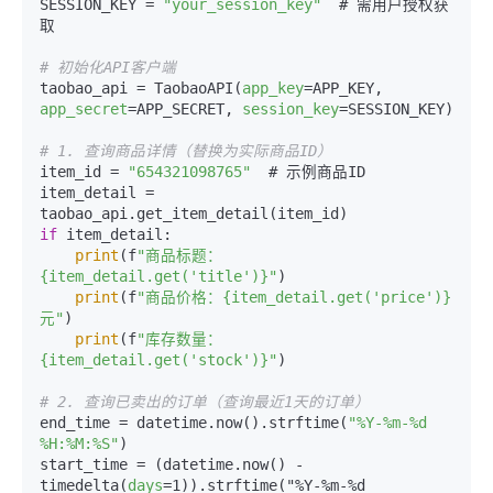
SESSION_KEY = 
"your_session_key"
  # 需用户授权获
取

# 初始化API客户端
taobao_api = TaobaoAPI(
app_key
=APP_KEY, 
app_secret
=APP_SECRET, 
session_key
=SESSION_KEY)

# 1. 查询商品详情（替换为实际商品ID）
item_id = 
"654321098765"
  # 示例商品ID

item_detail = 
if
 item_detail:

print
(f
"商品标题：
{item_detail.get('title')}"
)

print
(f
"商品价格：{item_detail.get('price')} 
元"
)

print
(f
"库存数量：
{item_detail.get('stock')}"
)

# 2. 查询已卖出的订单（查询最近1天的订单）
end_time = datetime.now().strftime(
"%Y-%m-%d 
%H:%M:%S"
)

start_time = (datetime.now() - 
timedelta(
days
=1)).strftime("%Y-%m-%d 