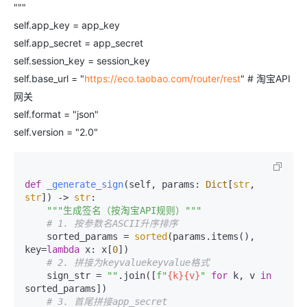
"""
self.app_key = app_key
self.app_secret = app_secret
self.session_key = session_key
self.base_url = "
https://eco.taobao.com/router/rest
" # 淘宝API
网关
self.format = "json"
self.version = "2.0"
def
_generate_sign
(
self, params: 
Dict
[
str
, 
str
]
) -> 
str
:

"""生成签名（按淘宝API规则）"""
# 1. 按参数名ASCII升序排序
    sorted_params = 
sorted
(params.items(), 
key=
lambda
 x: x[
0
])

# 2. 拼接为keyvaluekeyvalue格式
    sign_str = 
""
.join([
f"
{k}
{v}
"
for
 k, v 
in
sorted_params])

# 3. 首尾拼接app_secret