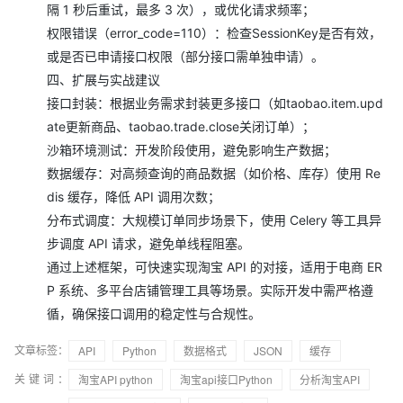
隔 1 秒后重试，最多 3 次），或优化请求频率；
权限错误（error_code=110）：检查SessionKey是否有效，
或是否已申请接口权限（部分接口需单独申请）。
四、扩展与实战建议
接口封装：根据业务需求封装更多接口（如taobao.item.upd
ate更新商品、taobao.trade.close关闭订单）；
沙箱环境测试：开发阶段使用，避免影响生产数据；
数据缓存：对高频查询的商品数据（如价格、库存）使用 Re
dis 缓存，降低 API 调用次数；
分布式调度：大规模订单同步场景下，使用 Celery 等工具异
步调度 API 请求，避免单线程阻塞。
通过上述框架，可快速实现淘宝 API 的对接，适用于电商 ER
P 系统、多平台店铺管理工具等场景。实际开发中需严格遵
循，确保接口调用的稳定性与合规性。
文章标签：
API
Python
数据格式
JSON
缓存
关键词：
淘宝API python
淘宝api接口Python
分析淘宝API