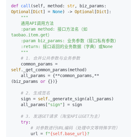
def
call
(
self, method: 
str
, biz_params: 
Optional
[
Dict
] = 
None
) -> 
Optional
[
Dict
]:

"""

    通用API调用方法

    :param method: 接口方法名（如
taobao.item.get）

    :param biz_params: 业务参数（接口私有参数）

    :return: 接口返回的业务数据（字典）或None

    """
# 1. 合并公共参数与业务参数
    common_params = 
self
._get_common_params(method)

    all_params = {**common_params,** 
(biz_params 
or
 {})}

# 2. 生成签名
    sign = 
self
._generate_sign(all_params)

    all_params[
"sign"
] = sign

# 3. 发送GET请求（淘宝API以GET为主）
try
:

# 对参数进行URL编码（处理中文等特殊字符）
        url = 
f"
{self.base_url}
?