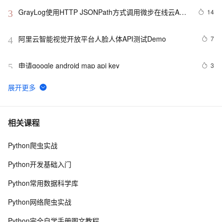
GrayLog使用HTTP JSONPath方式调用微步在线云API
14
3
识别威胁IP
阿里云智能视觉开放平台人脸人体API测试Demo
7
4
申请google android map api key
3
5
透过【百度地图API】分析双闭包问题
558
6
Apifox对比Apipost：2025年推荐的API协作工具
17
7
相关课程
Python爬虫实战
使用ort.js的create方法加载onnx模型报错：Fetch API 
5
8
cannot load file…… URL scheme “file“ is not supported.
Python开发基础入门
091030 T 焦点在外，框架API设计
596
9
Python常用数据科学库
Asp.Net Web API 2第十六课——Parameter Binding in 
5
10
Python网络爬虫实战
ASP.NET Web API(参数绑定)
Python完全自学手册图文教程