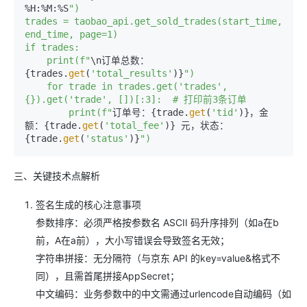
%H:%M:%S
")

trades = taobao_api.get_sold_trades(start_time, 
end_time, page=1)

if trades:

    print(f"
\n订单总数：
{trades.
get
(
'total_results'
)}
")

    for trade in trades.get('trades', 
{}).get('trade', [])[:3]:  # 打印前3条订单

        print(f"
订单号：{trade.
get
(
'tid'
)}，金
额：{trade.
get
(
'total_fee'
)} 元，状态：
{trade.
get
(
'status'
)}
三、关键技术点解析
签名生成的核心注意事项
参数排序：必须严格按参数名 ASCII 码升序排列（如a在b
前，A在a前），大小写错误会导致签名无效；
字符串拼接：无分隔符（与京东 API 的key=value&格式不
同），且需首尾拼接AppSecret；
中文编码：业务参数中的中文需通过urlencode自动编码（如