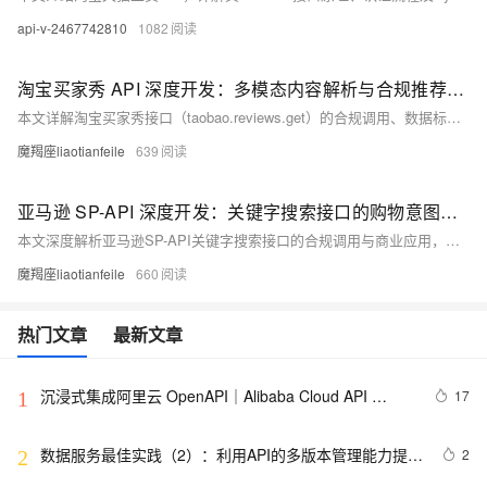
api-v-2467742810
1082
淘宝买家秀 API 深度开发：多模态内容解析与合规推荐技术拆解
本文详解淘宝买家秀接口（taobao.reviews.get）的合规调用、数据标准化与智能推荐全链路方案。涵盖权限申请、多模态数据清洗、情感分析、混合推荐模型及缓存优化，助力开发者提升审核效率60%、商品转化率增长28%，实现UGC数据高效变现。
魔羯座liaotianfeile
639
亚马逊 SP-API 深度开发：关键字搜索接口的购物意图挖掘与合规竞品分析
本文深度解析亚马逊SP-API关键字搜索接口的合规调用与商业应用，涵盖意图识别、竞品分析、性能优化全链路。通过COSMO算法解析用户购物意图，结合合规技术方案提升关键词转化率，助力卖家实现数据驱动决策，安全高效优化运营。
魔羯座liaotianfeile
660
热门文章
最新文章
沉浸式集成阿里云 OpenAPI｜Alibaba Cloud API 
17
1
Toolkit for VS Code
数据服务最佳实践（2）：利用API的多版本管理能力提升
2
2
API管理效率【Dataphin V3.11】