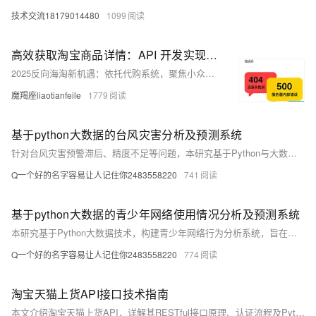
技术交流18179014480
1099
高效获取淘宝商品详情：API 开发实现链接解析的完整技术方案
2025反向海淘新机遇：依托代购系统，聚焦小众垂直品类，结合Pandabay数据选品，降本增效。系统实现智能翻译、支付风控、物流优化，助力中式养生茶等品类利润翻倍，新手也能快速入局全球市场。
魔羯座liaotianfeile
1779
基于python大数据的台风灾害分析及预测系统
针对台风灾害预警滞后、精度不足等问题，本研究基于Python与大数据技术，构建多源数据融合的台风预测系统。利用机器学习提升路径与强度预测准确率，结合Django框架实现动态可视化与实时预警，为防灾决策提供科学支持，显著提高应急响应效率，具有重要社会经济价值。
Q一个好的名字容易让人记住你2483558220
741
基于python大数据的青少年网络使用情况分析及预测系统
本研究基于Python大数据技术，构建青少年网络行为分析系统，旨在破解现有防沉迷模式下用户画像模糊、预警滞后等难题。通过整合多平台亿级数据，运用机器学习实现精准行为预测与实时干预，推动数字治理向“数据驱动”转型，为家庭、学校及政府提供科学决策支持，助力青少年健康上网。
Q一个好的名字容易让人记住你2483558220
774
淘宝天猫上货API接口技术指南
本文介绍淘宝天猫上货API，详解其RESTful接口原理、认证流程及Python调用示例。涵盖商品添加、签名生成、响应处理，并提供代码实现与最佳实践，助力开发者高效实现自动化批量上架。