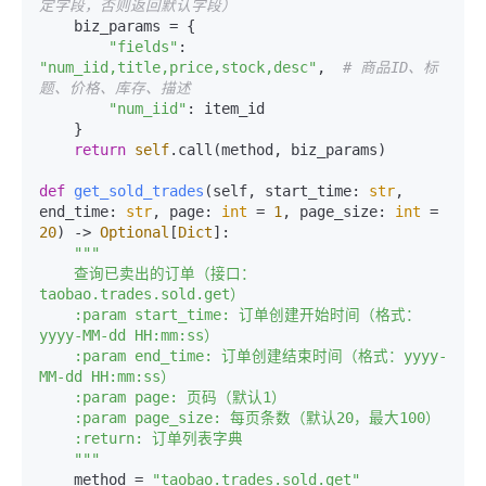
定字段，否则返回默认字段）
    biz_params = {

"fields"
: 
"num_iid,title,price,stock,desc"
,  
# 商品ID、标
题、价格、库存、描述
"num_iid"
: item_id

    }

return
self
.call(method, biz_params)

def
get_sold_trades
(
self, start_time: 
str
, 
end_time: 
str
, page: 
int
 = 
1
, page_size: 
int
 = 
20
) -> 
Optional
[
Dict
]:

"""

    查询已卖出的订单（接口：
taobao.trades.sold.get）

    :param start_time: 订单创建开始时间（格式：
yyyy-MM-dd HH:mm:ss）

    :param end_time: 订单创建结束时间（格式：yyyy-
MM-dd HH:mm:ss）

    :param page: 页码（默认1）

    :param page_size: 每页条数（默认20，最大100）

    :return: 订单列表字典

    """
    method = 
"taobao.trades.sold.get"