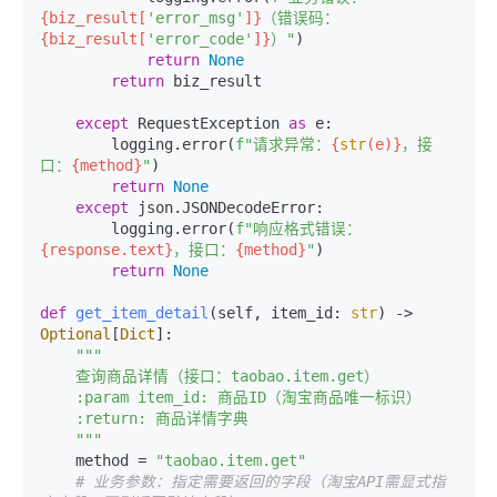
{biz_result[
'error_msg'
]}
（错误码：
{biz_result[
'error_code'
]}
）"
)

return
None
return
 biz_result

except
 RequestException 
as
 e:

        logging.error(
f"请求异常：
{
str
(e)}
，接
口：
{method}
"
)

return
None
except
 json.JSONDecodeError:

        logging.error(
f"响应格式错误：
{response.text}
，接口：
{method}
"
)

return
None
def
get_item_detail
(
self, item_id: 
str
) -> 
Optional
[
Dict
]:

"""

    查询商品详情（接口：taobao.item.get）

    :param item_id: 商品ID（淘宝商品唯一标识）

    :return: 商品详情字典

    """
    method = 
"taobao.item.get"
# 业务参数：指定需要返回的字段（淘宝API需显式指