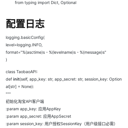
from typing import Dict, Optional
配置日志
logging.basicConfig(
level=logging.INFO,
format="%(asctime)s - %(levelname)s - %(message)s"
)
class TaobaoAPI:
def
init
(self, app_key: str, app_secret: str, session_key: Option
al[str] = None):
"""
初始化淘宝API客户端
:param app_key: 应用AppKey
:param app_secret: 应用AppSecret
:param session_key: 用户授权SessionKey（用户级接口必需）