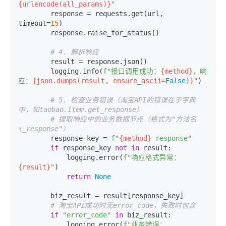
{urlencode(all_params)}
"
        response = requests.get(url, 
timeout=
15
)

        response.raise_for_status()

# 4. 解析响应
        result = response.json()

        logging.info(
f"接口调用成功：
{method}
，响
应：
{json.dumps(result, ensure_ascii=
False
)}
"
)

# 5. 检查业务错误（淘宝API的错误在子字典
中，如taobao.item.get_response）
# 提取响应中的业务数据节点（格式为"方法名
+_response"）
        response_key = 
f"
{method}
_response"
if
 response_key 
not
in
 result:

            logging.error(
f"响应格式异常：
{result}
"
)

return
None
        biz_result = result[response_key]

# 淘宝API成功时无error_code，失败时包含
if
"error_code"
in
 biz_result:

            logging.error(
f"业务错误：