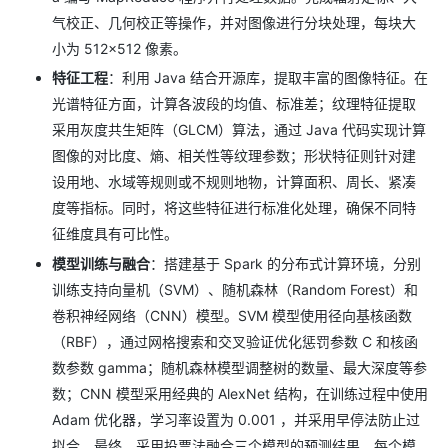
气校正、几何校正等操作，并对图像进行分块处理，每块大
小为 512×512 像素。
特征工程
：利用 Java 结合开源库，提取丰富的图像特征。在
光谱特征方面，计算各波段的均值、标准差；纹理特征提取
采用灰度共生矩阵（GLCM）算法，通过 Java 代码实现计算
图像的对比度、熵、相关性等纹理参数；形状特征则针对建
设用地、水域等规则或不规则地物，计算面积、周长、紧凑
度等指标。同时，将这些特征进行标准化处理，确保不同特
征维度具有可比性。
模型训练与融合
：搭建基于 Spark 的分布式计算环境，分别
训练支持向量机（SVM）、随机森林（Random Forest）和
卷积神经网络（CNN）模型。SVM 模型使用径向基核函数
（RBF），通过网格搜索和交叉验证优化惩罚参数 C 和核函
数参数 gamma；随机森林模型调整树的数量、最大深度等参
数；CNN 模型采用经典的 AlexNet 结构，在训练过程中使用
Adam 优化器，学习率设置为 0.001 ，并采用早停法防止过
拟合。最终，采用投票法融合三个模型的预测结果，每个模