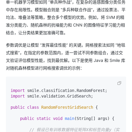
单一机器学习模型如同 “单兵种作战”，在复杂的遥感图像分类任务
中存在局限性。模型融合则是 “多兵种联合作战”，通过投票法、平
均法、堆叠法等策略，整合多个模型的优势。例如，将 SVM 的精
准分类能力、随机森林的抗噪能力和 CNN 的图像特征学习能力相
结合，让分类结果更加准确可靠。
参数调优是让模型 “发挥最佳性能” 的关键。网格搜索法如同 “地毯
式搜索”，在指定的参数范围内，逐一尝试不同参数组合，通过交
叉验证评估模型性能，找到最优解。以下是使用 Java 和 Smile 库
对随机森林模型进行网格搜索调优的示例：
import
import
 smile.validation.GridSearch;

public
class
RandomForestGridSearch
 {

public
static
void
main
(String[] args)
 {

// 假设已有训练数据特征矩阵X和标签向量y（实