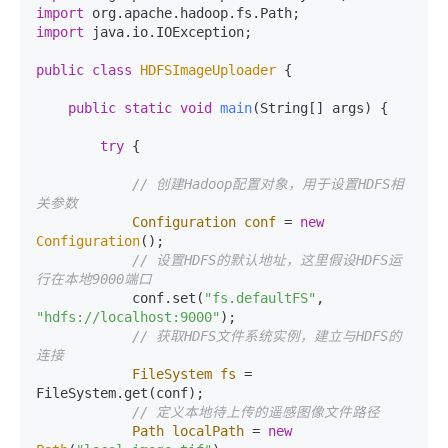
import
import
 java.io.IOException;

public
class
HDFSImageUploader
 {

public
static
void
main
(String[] args)
 {

try
 {

// 创建Hadoop配置对象，用于设置HDFS相
关参数
Configuration
conf
=
new
Configuration
();

// 设置HDFS的默认地址，这里假设HDFS运
行在本地9000端口
            conf.set(
"fs.defaultFS"
, 
"hdfs://localhost:9000"
);

// 获取HDFS文件系统实例，建立与HDFS的
连接
FileSystem
fs
=
FileSystem.get(conf);

// 定义本地待上传的遥感图像文件路径
Path
localPath
=
new