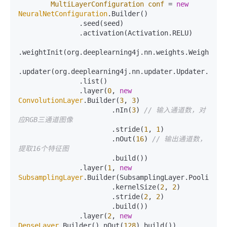
MultiLayerConfiguration
conf
=
new
NeuralNetConfiguration
.Builder()

               .seed(seed)

               .activation(Activation.RELU)

.weightInit(org.deeplearning4j.nn.weights.WeightInit
.updater(org.deeplearning4j.nn.updater.Updater.ADAM)
               .list()

               .layer(
0
, 
new
ConvolutionLayer
.Builder(
3
, 
3
)

                       .nIn(
3
) 
// 输入通道数，对
应RGB三通道图像
                       .stride(
1
, 
1
)

                       .nOut(
16
) 
// 输出通道数，
提取16个特征图
                       .build())

               .layer(
1
, 
new
SubsamplingLayer
.Builder(SubsamplingLayer.PoolingTyp
                       .kernelSize(
2
, 
2
)

                       .stride(
2
, 
2
)

                       .build())

               .layer(
2
, 
new
DenseLayer
.Builder().nOut(
128
).build())
