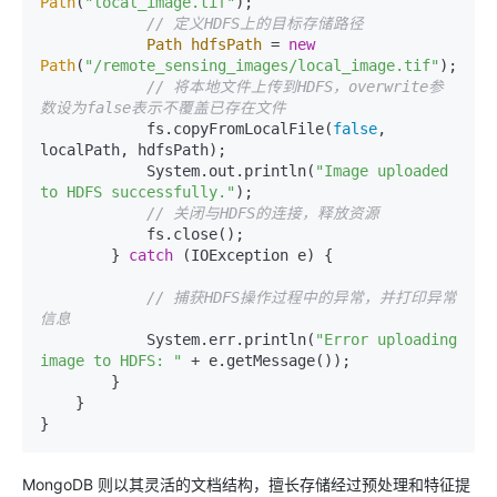
Path
(
"local_image.tif"
);

// 定义HDFS上的目标存储路径
Path
hdfsPath
=
new
Path
(
"/remote_sensing_images/local_image.tif"
);

// 将本地文件上传到HDFS，overwrite参
数设为false表示不覆盖已存在文件
            fs.copyFromLocalFile(
false
, 
localPath, hdfsPath);

            System.out.println(
"Image uploaded 
to HDFS successfully."
);

// 关闭与HDFS的连接，释放资源
            fs.close();

        } 
catch
 (IOException e) {

// 捕获HDFS操作过程中的异常，并打印异常
信息
            System.err.println(
"Error uploading 
image to HDFS: "
 + e.getMessage());

        }

    }

MongoDB 则以其灵活的文档结构，擅长存储经过预处理和特征提