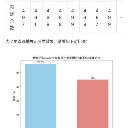
预
4
4
4
4
4
4
4
4
测
9
9
9
9
9
9
9
9
-
总
7
1
9
8
9
9
7
9
数
为了更直观地展示分类效果，请看如下对比图：