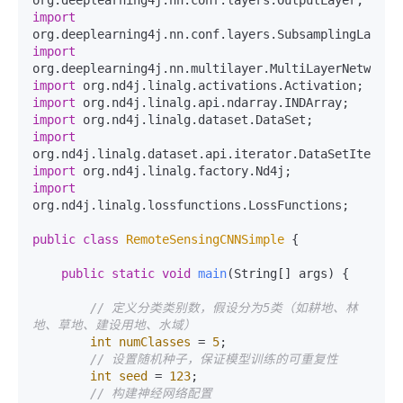
import
import
import
import
import
import
import
import
org.nd4j.linalg.lossfunctions.LossFunctions;

public
class
RemoteSensingCNNSimple
 {

public
static
void
main
(String[] args)
 {

// 定义分类类别数，假设分为5类（如耕地、林
地、草地、建设用地、水域）
int
numClasses
=
5
;

// 设置随机种子，保证模型训练的可重复性
int
seed
=
123
;

// 构建神经网络配置