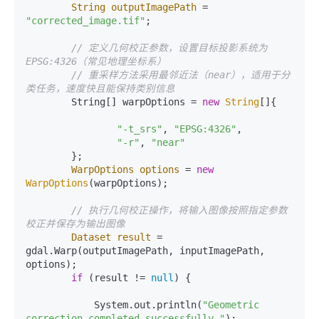
String
outputImagePath
=
"corrected_image.tif"
;

// 定义几何校正参数，设置目标投影系统为
EPSG:4326（常见地理坐标系）
// 重采样方法采用最邻近法（near），适用于分
类任务，速度快且能保持类别信息
        String[] warpOptions = 
new
String
[]{

"-t_srs"
, 
"EPSG:4326"
,

"-r"
, 
"near"
        };

WarpOptions
options
=
new
WarpOptions
(warpOptions);

// 执行几何校正操作，将输入图像按照指定参数
校正并保存为输出图像
Dataset
result
=
gdal.Warp(outputImagePath, inputImagePath, 
options);

if
 (result != 
null
) {

            System.out.println(
"Geometric 
correction completed successfully."
);
