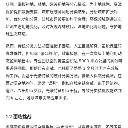
状图，掌握耕地、林地、建设用地等分布情况，为土地规划、资源
保护提供数据支撑；城市规划师利用分类结果，分析城市扩张趋
势、优化功能分区，让城市建设更加科学合理；环保领域则通过它
监测生态用地变化，及时发现森林砍伐、湿地退化等问题，守护地
球生态环境。
然而，传统分类方法却面临诸多困境。人工目视解译，虽能保证较
高准确性，但如同 “愚公移山”，效率极低。在一次省级土地利用动
态监测项目中，专业团队面对覆盖面积达 5000 平方公里的高分辨
率遥感图像，即便日夜奋战，也耗费了整整 3 个月时间才完成解
译工作。而基于光谱特征的统计分类方法，像最大似然分类法，在
面对复杂地物时，常常 “误判”。例如在城乡结合部，由于建筑物、
道路、农田相互交错，光谱特征相互干扰，导致分类精度仅能达到
72% 左右，难以满足实际应用需求。
1.2 面临挑战
遥感图像数据的复杂性堪称 “技术迷宫”。从数据来源看，不同卫星