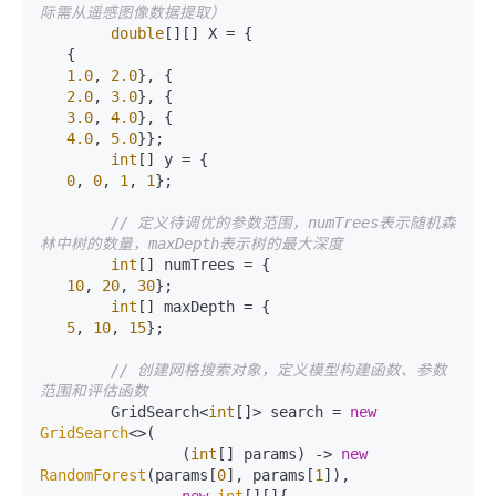
际需从遥感图像数据提取）
double
[][] X = {

   {

1.0
, 
2.0
}, {

2.0
, 
3.0
}, {

3.0
, 
4.0
}, {

4.0
, 
5.0
}};

int
[] y = {

0
, 
0
, 
1
, 
1
};

// 定义待调优的参数范围，numTrees表示随机森
林中树的数量，maxDepth表示树的最大深度
int
[] numTrees = {

10
, 
20
, 
30
};

int
[] maxDepth = {

5
, 
10
, 
15
};

// 创建网格搜索对象，定义模型构建函数、参数
范围和评估函数
        GridSearch<
int
[]> search = 
new
GridSearch
<>(

                (
int
[] params) -> 
new
RandomForest
(params[
0
], params[
1
]),
