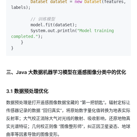
DataSet
dataSet
=
new
DataSet
(features, 
labels);

// 训练模型
        model.fit(dataSet);

        System.out.println(
"Model training 
completed."
);

    }

三、Java 大数据机器学习模型在遥感图像分类中的优化
3.1 数据预处理优化
数据预处理是打开遥感图像数据宝藏的 “第一把钥匙”。辐射定标让
传感器记录的数据 “回归真实”，将原始数字量化值转换为地表实际
反射率；大气校正消除大气对光线的散射、吸收影响，还原地物真
实光谱特征；几何校正则像 “图像整形师”，纠正因卫星姿态、地球
曲率等因素导致的图像变形。