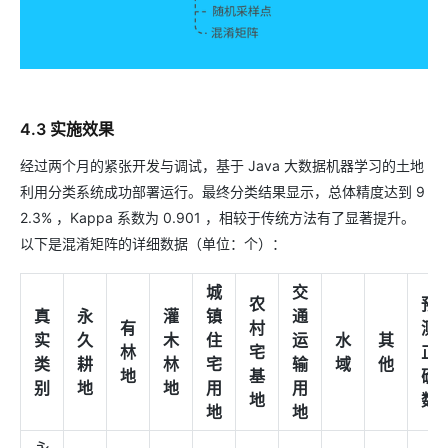
4.3 实施效果
经过两个月的紧张开发与调试，基于 Java 大数据机器学习的土地
利用分类系统成功部署运行。最终分类结果显示，总体精度达到 9
2.3% ，Kappa 系数为 0.901 ，相较于传统方法有了显著提升。
以下是混淆矩阵的详细数据（单位：个）：
城
交
农
预
真
永
灌
镇
通
有
村
测
实
久
木
住
运
水
其
林
宅
正
类
耕
林
宅
输
域
他
地
基
确
别
地
地
用
用
地
数
地
地