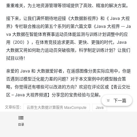
重重难关，为土地资源管理等领域提供了高效、精准的解决方案。
接下来，让我们满怀期待地迎接《大数据新视界》和《 Java 大视
界》专栏联合推出的第五个系列的第六篇文章《Java 大视界 -- Ja
va 大数据在智能体育赛事运动员体能监测与训练计划调整中的应
用（200）》，在体育竞技追求更高、更快、更强的时代，Java
大数据又将如何助力运动员突破极限，科学制定训练计划？让我们
拭目以待！
亲爱的 Java 和 大数据爱好者，在遥感图像分类实际应用中，你是
否遇到过模型泛化能力差的问题？对于本文案例中的模型融合策
略，你觉得还有哪些可以改进的方向？欢迎在评论区或【青云交社
区 – Java 大视界频道】分享您的宝贵经验与见解。
下一篇
文章标签：
云原生大数据计算服务 MaxCompute
Java
机器学习/深度学习
大数据
分布式计算
目录
数据处理
关键词：
大数据人工智能平台 PAI