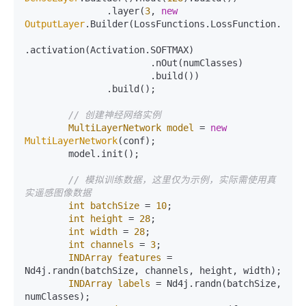
               .layer(
3
, 
new
OutputLayer
.Builder(LossFunctions.LossFunction.NEGAT
.activation(Activation.SOFTMAX)

                       .nOut(numClasses)

                       .build())

               .build();

// 创建神经网络实例
MultiLayerNetwork
model
=
new
MultiLayerNetwork
(conf);

        model.init();

// 模拟训练数据，这里仅为示例，实际需使用真
实遥感图像数据
int
batchSize
=
10
;

int
height
=
28
;

int
width
=
28
;

int
channels
=
3
;

INDArray
features
=
Nd4j.randn(batchSize, channels, height, width);

INDArray
labels
=
 Nd4j.randn(batchSize, 
numClasses);
