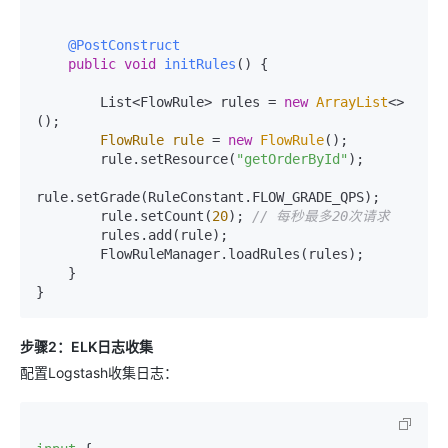
@PostConstruct
public
void
initRules
()
 {

        List<FlowRule> rules = 
new
ArrayList
<>
();

FlowRule
rule
=
new
FlowRule
();

        rule.setResource(
"getOrderById"
);

rule.setGrade(RuleConstant.FLOW_GRADE_QPS);

        rule.setCount(
20
); 
// 每秒最多20次请求
        rules.add(rule);

        FlowRuleManager.loadRules(rules);

    }

步骤2：ELK日志收集
配置Logstash收集日志：