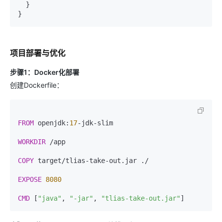
  }

项目部署与优化
步骤1：Docker化部署
创建Dockerfile：
FROM
 openjdk:
17
-jdk-slim

WORKDIR
 /app
COPY
 target/tlias-take-out.jar ./
EXPOSE
8080
CMD
 [
"java"
, 
"-jar"
, 
"tlias-take-out.jar"
]