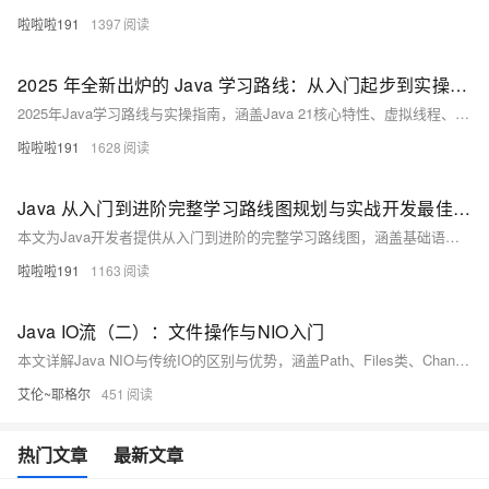
啦啦啦191
1397
2025 年全新出炉的 Java 学习路线：从入门起步到实操精通的详细指南
2025年Java学习路线与实操指南，涵盖Java 21核心特性、虚拟线程、Spring Boot 3、微服务、Spring Security、容器化部署等前沿技术，助你从入门到企业级开发进阶。
啦啦啦191
1628
Java 从入门到进阶完整学习路线图规划与实战开发最佳实践指南
本文为Java开发者提供从入门到进阶的完整学习路线图，涵盖基础语法、面向对象、数据结构与算法、并发编程、JVM调优、主流框架（如Spring Boot）、数据库操作（MySQL、Redis）、微服务架构及云原生开发等内容，并结合实战案例与最佳实践，助力高效掌握Java核心技术。
啦啦啦191
1163
Java IO流（二）：文件操作与NIO入门
本文详解Java NIO与传统IO的区别与优势，涵盖Path、Files类、Channel、Buffer、Selector等核心概念，深入讲解文件操作、目录遍历、NIO实战及性能优化技巧，适合处理大文件与高并发场景，助力高效IO编程与面试准备。
艾伦~耶格尔
451
热门文章
最新文章