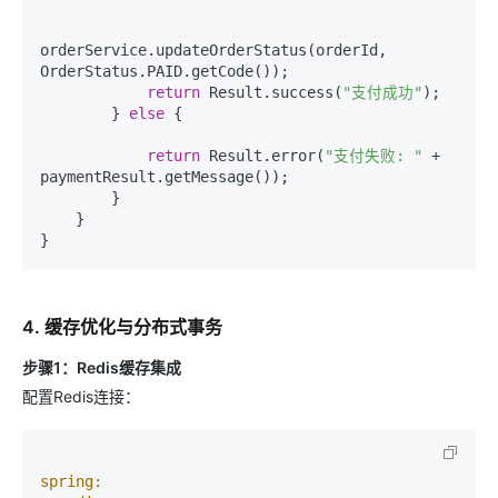
orderService.updateOrderStatus(orderId, 
OrderStatus.PAID.getCode());

return
 Result.success(
"支付成功"
);

        } 
else
 {

return
 Result.error(
"支付失败: "
 + 
paymentResult.getMessage());

        }

    }

4. 缓存优化与分布式事务
步骤1：Redis缓存集成
配置Redis连接：
spring: