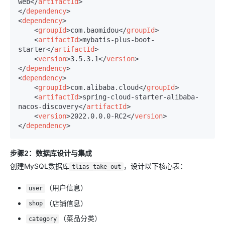
web
</
artifactId
>
</
dependency
>
<
dependency
>
<
groupId
>
com.baomidou
</
groupId
>
<
artifactId
>
mybatis-plus-boot-
starter
</
artifactId
>
<
version
>
3.5.3.1
</
version
>
</
dependency
>
<
dependency
>
<
groupId
>
com.alibaba.cloud
</
groupId
>
<
artifactId
>
spring-cloud-starter-alibaba-
nacos-discovery
</
artifactId
>
<
version
>
2022.0.0.0-RC2
</
version
>
</
dependency
>
步骤2：数据库设计与集成
创建MySQL数据库
，设计以下核心表：
tlias_take_out
（用户信息）
user
（店铺信息）
shop
（菜品分类）
category