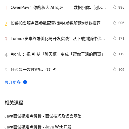
QwenPaw：你的私人 AI 助理 —— 数据归你、记忆进
995
1
化、多端触达的开源个人智能体
幻兽帕鲁服务器参数配置指南&参数解读&参数推荐
206
2
Termux安卓终端美化与开发实战：从下载到插件优
171
3
化，小白也能玩转Linux
AionUi：把 AI 从「聊天框」变成「帮你干活的同事」
112
4
什么是一次性密码（OTP）
109
5
🚀Hermes Agent是什么、能干什么？阿里云怎么部署
92
6
Hermes Agent图文指南
QoderWake：会上岗、有记忆、能进化的生产级 AI 数
77
7
相关课程
字员工
Java面试疑难点解析 - 面试技巧及语言基础
2026年计算机毕业设计前端框架怎么选？Vue和React优
73
8
缺点深度对比
Java面试疑难点解析 - Java Web开发