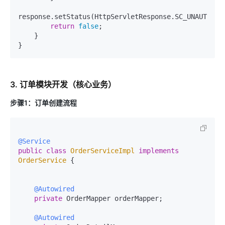
response.setStatus(HttpServletResponse.SC_UNAUTHORIZ
return
false
;

    }

3. 订单模块开发（核心业务）
步骤1：订单创建流程
@Service
public
class
OrderServiceImpl
implements
OrderService
 {

@Autowired
private
 OrderMapper orderMapper;

@Autowired