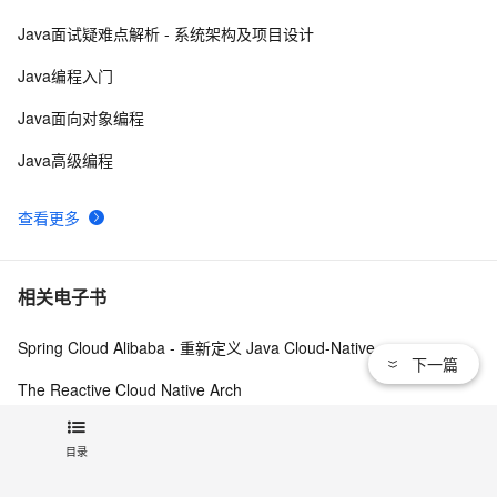
阿里云账号：计算型/通用型/内存型价格与场景区别 
73
9
Java面试疑难点解析 - 系统架构及项目设计
【贪吃蛇小游戏】 HTML （Canvas）+ JavaScript
67
10
Java编程入门
Java面向对象编程
Java高级编程
查看更多
相关电子书
Spring Cloud Alibaba - 重新定义 Java Cloud-Native
下一篇
The Reactive Cloud Native Arch
JAVA开发手册1.5.0
目录
查看更多