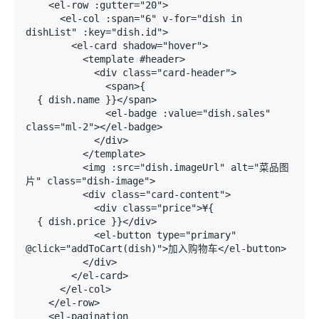
    <el-row :gutter="20">

      <el-col :span="6" v-for="dish in 
dishList" :key="dish.id">

        <el-card shadow="hover">

          <template #header>

            <div class="card-header">

              <span>{

{ dish.name }}</span>

              <el-badge :value="dish.sales" 
class="ml-2"></el-badge>

            </div>

          </template>

          <img :src="dish.imageUrl" alt="菜品图
片" class="dish-image">

          <div class="card-content">

            <div class="price">¥{

{ dish.price }}</div>

            <el-button type="primary" 
@click="addToCart(dish)">加入购物车</el-button>

          </div>

        </el-card>

      </el-col>

    </el-row>

    <el-pagination
