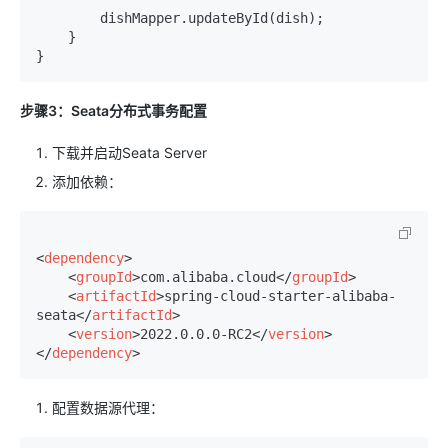
        dishMapper.updateById(dish);

    }

步骤3：Seata分布式事务配置
下载并启动Seata Server
添加依赖：
<
dependency
>
<
groupId
>
com.alibaba.cloud
</
groupId
>
<
artifactId
>
spring-cloud-starter-alibaba-
seata
</
artifactId
>
<
version
>
2022.0.0.0-RC2
</
version
>
</
dependency
>
配置数据源代理：