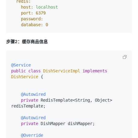
redis:
host:
localhost
port:
6379
password:
database:
0
步骤2：缓存商品信息
@Service
public
class
DishServiceImpl
implements
DishService
 {

@Autowired
private
 RedisTemplate<String, Object> 
redisTemplate;

@Autowired
private
 DishMapper dishMapper;

@Override