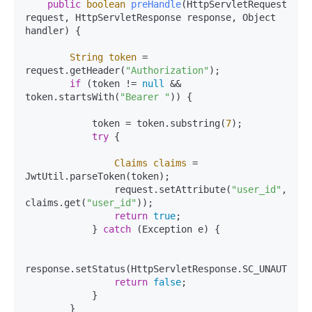
public
boolean
preHandle
(HttpServletRequest 
request, HttpServletResponse response, Object 
handler)
 {

String
token
=
request.getHeader(
"Authorization"
);

if
 (token != 
null
 && 
token.startsWith(
"Bearer "
)) {

            token = token.substring(
7
);

try
 {

Claims
claims
=
JwtUtil.parseToken(token);

                request.setAttribute(
"user_id"
, 
claims.get(
"user_id"
));

return
true
;

            } 
catch
 (Exception e) {

response.setStatus(HttpServletResponse.SC_UNAUTHORIZ
return
false
;

            }

        }
