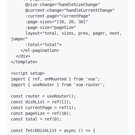
      @size-change="handleSizeChange"

      @current-change="handleCurrentChange"

      :current-page="currentPage"

      :page-sizes="[10, 20, 30]"

      :page-size="pageSize"

      layout="total, sizes, prev, pager, next, 
jumper"

      :total="total">

    </el-pagination>

  </div>

</template>

<script setup>

import { ref, onMounted } from 'vue';

import { useRouter } from 'vue-router';

const router = useRouter();

const dishList = ref([]);

const currentPage = ref(1);

const pageSize = ref(10);

const total = ref(0);

const fetchDishList = async () => {
