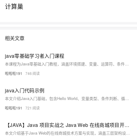
计算巢
相关文章
java零基础学习者入门课程
本课程为Java零基础入门教程，涵盖环境搭建、变量、运算符、条件循环、数组及面向对象基础，每讲配示例代码与实践建议，助你循序渐进掌握核心知识，轻松迈入Java编程世界。
啦啦啦191
746
java入门代码示例
本文介绍Java入门基础，包含Hello World、变量类型、条件判断、循环及方法定义等核心语法示例，帮助初学者快速掌握Java编程基本结构与逻辑。
啦啦啦191
721
【JAVA】Java 项目实战之 Java Web 在线商城项目开发实战指南
本文介绍基于Java Web的在线商城技术方案与实现，涵盖三层架构设计、MySQL数据库建模及核心功能开发。通过Spring MVC + MyBatis + Thymeleaf实现商品展示、购物车等模块，提供完整代码示例，助力掌握Java Web项目实战技能。（238字）