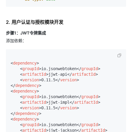
2. 用户认证与授权模块开发
步骤1：JWT令牌集成
添加依赖：
<
dependency
>
<
groupId
>
io.jsonwebtoken
</
groupId
>
<
artifactId
>
jjwt-api
</
artifactId
>
<
version
>
0.11.5
</
version
>
</
dependency
>
<
dependency
>
<
groupId
>
io.jsonwebtoken
</
groupId
>
<
artifactId
>
jjwt-impl
</
artifactId
>
<
version
>
0.11.5
</
version
>
</
dependency
>
<
dependency
>
<
groupId
>
io.jsonwebtoken
</
groupId
>
<
artifactId
>
jjwt-jackson
</
artifactId
>