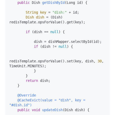
public
 Dish 
getDishById
(Long id)
 {

String
key
=
"dish:"
 + id;

Dish
dish
=
 (Dish) 
redisTemplate.opsForValue().get(key);

if
 (dish == 
null
) {

            dish = dishMapper.selectById(id);

if
 (dish != 
null
) {

redisTemplate.opsForValue().set(key, dish, 
30
, 
TimeUnit.MINUTES);

            }

        }

return
 dish;

    }

@Override
@CacheEvict(value = "dish", key = 
"#dish.id")
public
void
updateDish
(Dish dish)
 {
