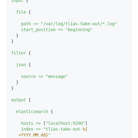
input
 {

file
 {

path
=>
"/var/log/tlias-take-out/*.log"
start_position
=>
"beginning"
  }

}

filter
 {

json
 {

source
=>
"message"
  }

}

output
 {

elasticsearch
 {

hosts
=>
 [
"localhost:9200"
]

index
=>
"tlias-take-out-
%{

   +YYYY.MM.dd}
"