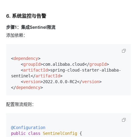
6. 系统监控与告警
步骤1：集成Sentinel限流
添加依赖：
<
dependency
>
<
groupId
>
com.alibaba.cloud
</
groupId
>
<
artifactId
>
spring-cloud-starter-alibaba-
sentinel
</
artifactId
>
<
version
>
2022.0.0.0-RC2
</
version
>
</
dependency
>
配置限流规则：
@Configuration
public
class
SentinelConfig
 {
