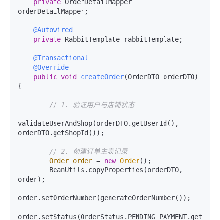
private
 OrderDetailMapper 
orderDetailMapper;

@Autowired
private
 RabbitTemplate rabbitTemplate;

@Transactional
@Override
public
void
createOrder
(OrderDTO orderDTO)
{

// 1. 验证用户与店铺状态
validateUserAndShop(orderDTO.getUserId(), 
orderDTO.getShopId());

// 2. 创建订单主表记录
Order
order
=
new
Order
();

        BeanUtils.copyProperties(orderDTO, 
order);

order.setOrderNumber(generateOrderNumber());

order.setStatus(OrderStatus.PENDING_PAYMENT.getCode(