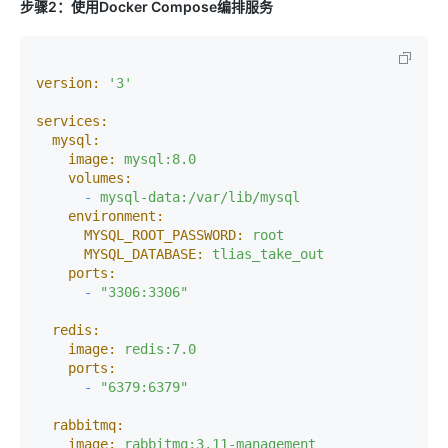
步骤2：使用Docker Compose编排服务
version:
'3'
services:
mysql:
image:
mysql:8.0
volumes:
-
mysql-data:/var/lib/mysql
environment:
MYSQL_ROOT_PASSWORD:
root
MYSQL_DATABASE:
tlias_take_out
ports:
-
"3306:3306"
redis:
image:
redis:7.0
ports:
-
"6379:6379"
rabbitmq:
image:
rabbitmq:3.11-management