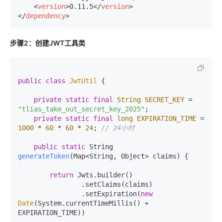
<
version
>
0.11.5
</
version
>
</
dependency
>
步骤2：创建JWT工具类
public
class
JwtUtil
 {

private
static
final
String
SECRET_KEY
=
"tlias_take_out_secret_key_2025"
;

private
static
final
long
EXPIRATION_TIME
=
1000
 * 
60
 * 
60
 * 
24
; 
// 24小时
public
static
 String 
generateToken
(Map<String, Object> claims)
 {

return
 Jwts.builder()

                .setClaims(claims)

                .setExpiration(
new
Date
(System.currentTimeMillis() + 
EXPIRATION_TIME))
