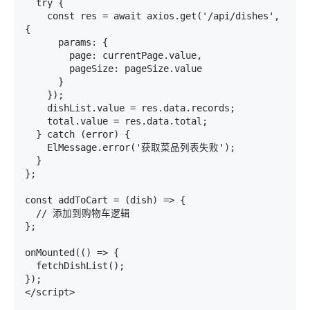
  try {

    const res = await axios.get('/api/dishes', 
{

      params: {

        page: currentPage.value,

        pageSize: pageSize.value

      }

    });

    dishList.value = res.data.records;

    total.value = res.data.total;

  } catch (error) {

    ElMessage.error('获取菜品列表失败');

  }

};

const addToCart = (dish) => {

  // 添加到购物车逻辑

};

onMounted(() => {

  fetchDishList();

});
