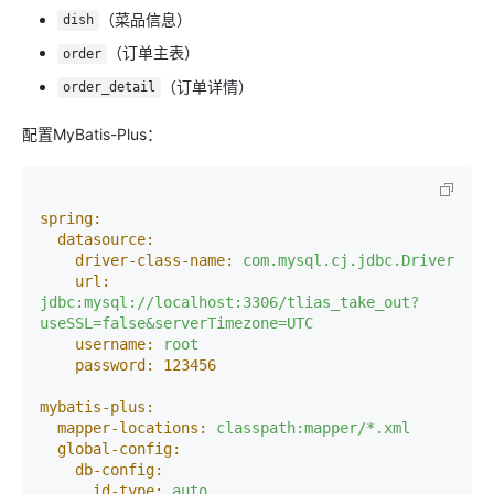
（菜品信息）
dish
（订单主表）
order
（订单详情）
order_detail
配置MyBatis-Plus：
spring:
datasource:
driver-class-name:
com.mysql.cj.jdbc.Driver
url:
jdbc:mysql://localhost:3306/tlias_take_out?
useSSL=false&serverTimezone=UTC
username:
root
password:
123456
mybatis-plus:
mapper-locations:
classpath:mapper/*.xml
global-config:
db-config:
id-type:
auto