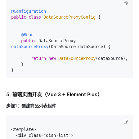
@Configuration
public
class
DataSourceProxyConfig
 {

@Bean
public
 DataSourceProxy 
dataSourceProxy
(DataSource dataSource)
 {

return
new
DataSourceProxy
(dataSource);

    }

5. 前端页面开发（Vue 3 + Element Plus）
步骤1：创建商品列表组件
<template>

  <div class="dish-list">
