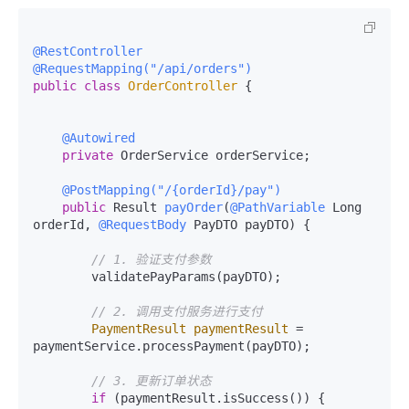
@RestController
@RequestMapping("/api/orders")
public
class
OrderController
 {

@Autowired
private
 OrderService orderService;

@PostMapping("/{orderId}/pay")
public
 Result 
payOrder
(
@PathVariable
 Long 
orderId, 
@RequestBody
 PayDTO payDTO)
 {

// 1. 验证支付参数
        validatePayParams(payDTO);

// 2. 调用支付服务进行支付
PaymentResult
paymentResult
=
paymentService.processPayment(payDTO);

// 3. 更新订单状态
if
 (paymentResult.isSuccess()) {
