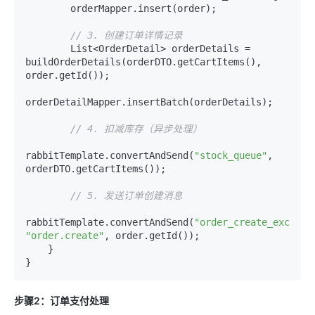
        orderMapper.insert(order);

// 3. 创建订单详情记录
        List<OrderDetail> orderDetails = 
buildOrderDetails(orderDTO.getCartItems(), 
order.getId());

orderDetailMapper.insertBatch(orderDetails);

// 4. 扣减库存（异步处理）
rabbitTemplate.convertAndSend(
"stock_queue"
, 
orderDTO.getCartItems());

// 5. 发送订单创建消息
rabbitTemplate.convertAndSend(
"order_create_exchang
"order.create"
, order.getId());

    }

步骤2：订单支付处理