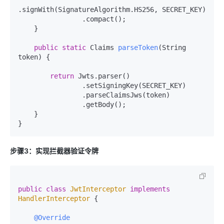
.signWith(SignatureAlgorithm.HS256, SECRET_KEY)

                .compact();

    }

public
static
 Claims 
parseToken
(String 
token)
 {

return
 Jwts.parser()

                .setSigningKey(SECRET_KEY)

                .parseClaimsJws(token)

                .getBody();

    }

步骤3：实现拦截器验证令牌
public
class
JwtInterceptor
implements
HandlerInterceptor
 {

@Override