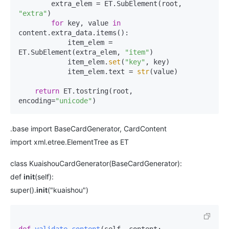
        extra_elem = ET.SubElement(root, 
"extra"
)

for
 key, value 
in
content.extra_data.items():

            item_elem = 
ET.SubElement(extra_elem, 
"item"
)

            item_elem.
set
(
"key"
, key)

            item_elem.text = 
str
(value)

return
 ET.tostring(root, 
encoding=
"unicode"
.base import BaseCardGenerator, CardContent
import xml.etree.ElementTree as ET
class KuaishouCardGenerator(BaseCardGenerator):
def
init
(self):
super().
init
("kuaishou")