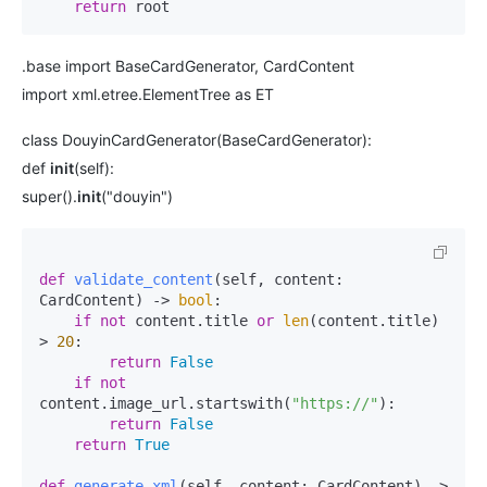
return
.base import BaseCardGenerator, CardContent
import xml.etree.ElementTree as ET
class DouyinCardGenerator(BaseCardGenerator):
def
init
(self):
super().
init
("douyin")
def
validate_content
(
self, content: 
CardContent
) -> 
bool
:

if
not
 content.title 
or
len
(content.title) 
> 
20
:

return
False
if
not
content.image_url.startswith(
"https://"
):

return
False
return
True
def
generate_xml
(
self, content: CardContent
) -> 