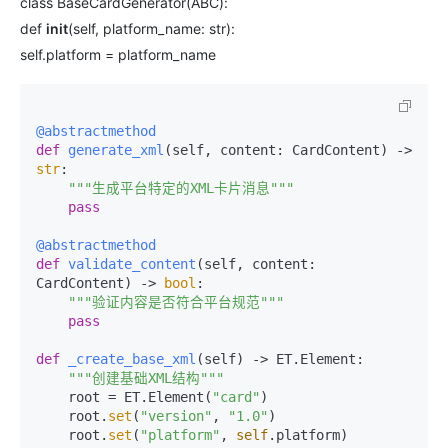
class BaseCardGenerator(ABC):
def
init
(self, platform_name: str):
self.platform = platform_name
@abstractmethod
def
generate_xml
(
self, content: CardContent
) -> 
str
:

"""生成平台特定的XML卡片消息"""
pass
@abstractmethod
def
validate_content
(
self, content: 
CardContent
) -> 
bool
:

"""验证内容是否符合平台规范"""
pass
def
_create_base_xml
(
self
) -> ET.Element:

"""创建基础XML结构"""
    root = ET.Element(
"card"
)

    root.
set
(
"version"
, 
"1.0"
)

    root.
set
(
"platform"
, 
self
.platform)
