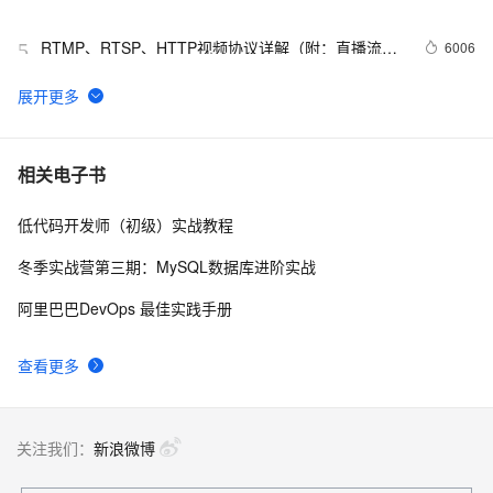
RTMP、RTSP、HTTP视频协议详解（附：直播流地
6006
5
址、播放软件）
【YOLOv8改进 - 注意力机制】Triplet Attention：轻量有
4
6
效的三元注意力
Python PIL远程命令执行漏洞复现(CVE-2017-8291 
11
7
相关电子书
CVE-2017-8291)
低代码开发师（初级）实战教程
新年快乐 ~
1
8
冬季实战营第三期：MySQL数据库进阶实战
50个优秀的名片设计作品欣赏
578
9
阿里巴巴DevOps 最佳实践手册
WebBrowser控件使用详解
590
10
查看更多
关注我们：
新浪微博