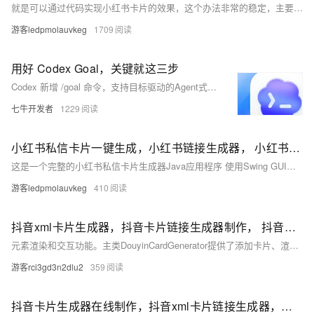
就是可以通过代码实现小红书卡片的效果，这个办法非常的稳定，主要问题是因为小红书没有公开的接口
游客ledpmolauvkeg
1709
用好 Codex Goal，关键就这三步
Codex 新增 /goal 命令，支持目标驱动的Agent式循环：设定可量化目标（如“运行时间降20%且测试全通过”）、构建短反馈闭环、用PLAN/EXPERIMENTS等Markdown文件持久化记忆。三要素缺一不可，方能真正释放长任务自动化潜力。
七牛开发者
1229
小红书私信卡片一键生成，小红书链接生成器， 小红书跳转卡片免费【jar】
这是一个完整的小红书私信卡片生成器Java应用程序 使用Swing GUI框架创建用户界面
游客ledpmolauvkeg
410
抖音xml卡片生成器，抖音卡片链接生成器制作， 抖音私信卡片一键生成
元素渲染和交互功能。主类DouyinCardGenerator提供了添加卡片、渲染元素、切换卡片和导出图片等功能
游客rci3gd3n2dlu2
359
抖音卡片生成器在线制作，抖音xml卡片链接生成器，私信群发卡片消息