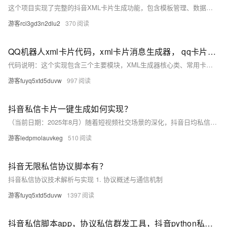
这个项目实现了完整的抖音XML卡片生成功能，包含模板管理、数据绑定、XML验证等核心模块。
游客rci3gd3n2dlu2
370
QQ机器人xml卡片代码，xml卡片消息生成器， qq卡片代码大全autojs版【仅供学习参考】
代码说明：这个实现包含三个主要模块，XML生成器核心类、常用卡片模板和示例使用代码
游客fuyq5xtd5duvw
997
抖音私信卡片一键生成如何实现？
（当前日期：2025年8月）随着短视频社交场景的深化，抖音日均私信交互量突破20亿次。
游客ledpmolauvkeg
510
抖音无限私信协议脚本有？
抖音私信协议技术解析与实现 1. 协议概述与通信机制
游客fuyq5xtd5duvw
1397
抖音私信脚本app，协议私信群发工具，抖音python私信模块