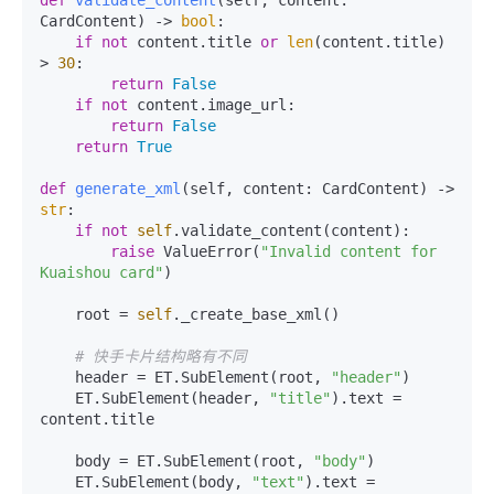
def
validate_content
(
self, content: 
CardContent
) -> 
bool
:

if
not
 content.title 
or
len
(content.title) 
> 
30
:

return
False
if
not
 content.image_url:

return
False
return
True
def
generate_xml
(
self, content: CardContent
) -> 
str
:

if
not
self
.validate_content(content):

raise
 ValueError(
"Invalid content for 
Kuaishou card"
)

    root = 
self
._create_base_xml()

# 快手卡片结构略有不同
    header = ET.SubElement(root, 
"header"
)

    ET.SubElement(header, 
"title"
).text = 
content.title

    body = ET.SubElement(root, 
"body"
)

    ET.SubElement(body, 
"text"
).text = 