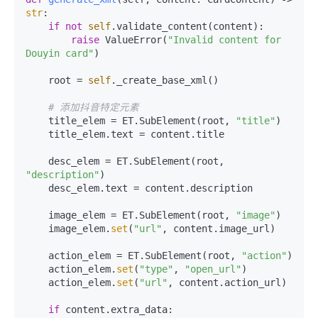
str
:

if
not
self
.validate_content(content):

raise
 ValueError(
"Invalid content for 
Douyin card"
)

    root = 
self
._create_base_xml()

# 添加抖音特定元素
    title_elem = ET.SubElement(root, 
"title"
)

    title_elem.text = content.title

    desc_elem = ET.SubElement(root, 
"description"
)

    desc_elem.text = content.description

    image_elem = ET.SubElement(root, 
"image"
)

    image_elem.
set
(
"url"
, content.image_url)

    action_elem = ET.SubElement(root, 
"action"
)

    action_elem.
set
(
"type"
, 
"open_url"
)

    action_elem.
set
(
"url"
, content.action_url)

if
 content.extra_data:
