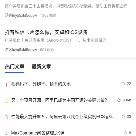
这个实现包含三个主要模块：抖音私信核心功能类、辅助工具类和主程序入口。核心功能包括登录
游客fuyq5xtd5duvw
1368
抖音私信卡片怎么做，安卓和IOS设备
抖音私信卡片开发指南（Android/iOS） 一、技术实现原理
游客fuyq5xtd5duvw
901
热门文章
最新文章
视频码率、分辨率、帧率的关系
22
1
又一个项目开源，阿里已成为中国开源的关键力量？
9068
2
性能最大提升60%，阿里云第八代企业级实例ECS g8i正
33
3
式上线
MaxCompute问答整理之9月
9
4