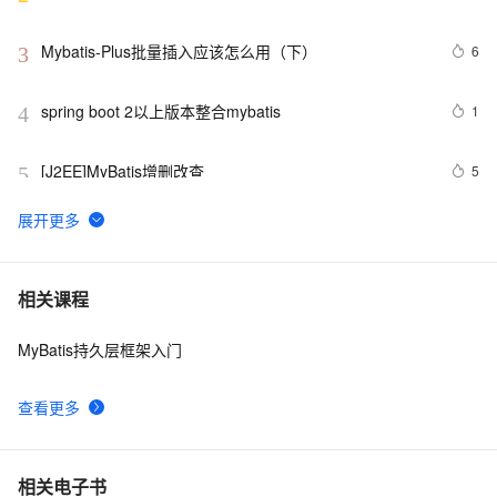
(Spring+SpringMVC+Mybatis)
Mybatis-Plus批量插入应该怎么用（下）
6
3
spring boot 2以上版本整合mybatis
1
4
[J2EE]MyBatis增删改查
5
5
MyBatis - (一) 基本数据操作命令和简单映射
548
6
【Mybatis】深入学习MyBatis：概述、主要特性以及配置
4
7
相关课程
与映射
MyBatis持久层框架入门
实现Spring Boot与MyBatis结合进行数据库历史数据的定
8
8
时迁移
查看更多
Mybatis Plus | 快速入门
8
9
SSM Mybatis 批量插入 采用分批处理一次500条
2
10
相关电子书