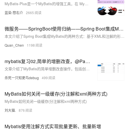
MyBatis-Plus是一个MyBatis的增强工具，在 MyBatis 的基础上只做增强不做改变，为简化开发、提高效率而生。本文讲解了最新版MP的使用教程，包含多个改造案例，常用注解、条件构造器、代码生成、静态工具、类型处理器、分页插件、自动填充字段等核心功能。
蓝染-惣右介
2665
微服务——SpringBoot使用归纳——Spring Boot集成MyBatis——基于注解的整合
本文介绍了Spring Boot集成MyBatis的两种方式：基于XML和注解的形式。重点讲解了注解方式，包括@Select、@Insert、@Update、@Delete等常用注解的使用方法，以及多参数时@Param注解的应用。同时，针对字段映射不一致的问题，提供了@Results和@ResultMap的解决方案。文章还提到实际项目中常结合XML与注解的优点，灵活使用两者以提高开发效率，并附带课程源码供下载学习。
Quan_Chen
1198
mybatis复习02,简单的增删改查，@Param注解多个参数，resultType与resultMap的区别，#{}预编译参数
文章介绍了MyBatis的简单增删改查操作，包括创建数据表、实体类、配置文件、Mapper接口及其XML文件，并解释了`#{}`预编译参数和`@Param`注解的使用。同时，还涵盖了resultType与resultMap的区别，并提供了完整的代码实例和测试用例。
杀死一只知更鸟debug
499
MyBatis如何关闭一级缓存(分注解和xml两种方式)
MyBatis如何关闭一级缓存(分注解和xml两种方式)
刘大猫.
876
Mybatis使用注解方式实现批量更新、批量新增