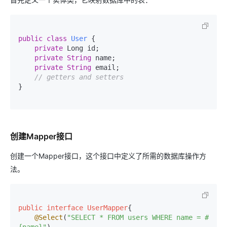
public
class
User
{

private
 Long id;

private
String
 name;

private
String
 email;

// getters and setters
}

创建Mapper接口
创建一个Mapper接口，这个接口中定义了所需的数据库操作方
法。
public
interface
UserMapper
{

@Select
(
"SELECT * FROM users WHERE name = #