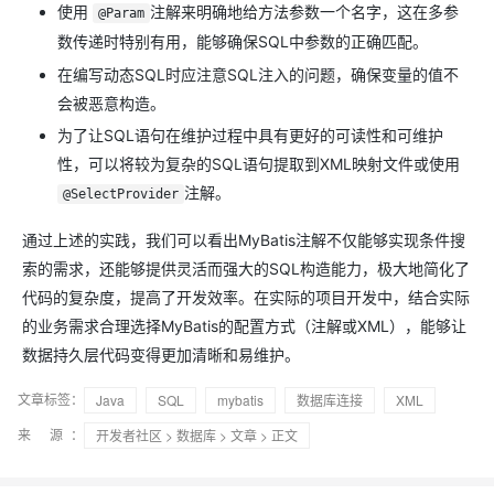
使用
注解来明确地给方法参数一个名字，这在多参
@Param
数传递时特别有用，能够确保SQL中参数的正确匹配。
在编写动态SQL时应注意SQL注入的问题，确保变量的值不
会被恶意构造。
为了让SQL语句在维护过程中具有更好的可读性和可维护
性，可以将较为复杂的SQL语句提取到XML映射文件或使用
注解。
@SelectProvider
通过上述的实践，我们可以看出MyBatis注解不仅能够实现条件搜
索的需求，还能够提供灵活而强大的SQL构造能力，极大地简化了
代码的复杂度，提高了开发效率。在实际的项目开发中，结合实际
的业务需求合理选择MyBatis的配置方式（注解或XML），能够让
数据持久层代码变得更加清晰和易维护。
文章标签：
Java
SQL
mybatis
数据库连接
XML
来 源：
开发者社区
>
数据库
>
文章
> 正文