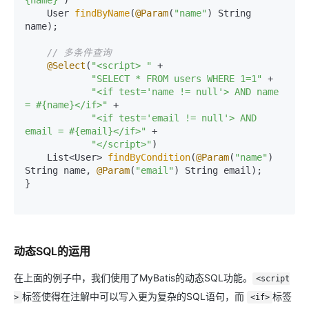
{name}"
)

    User 
findByName
(
@Param
(
"name"
) String 
name);

// 多条件查询
@Select
(
"<script> "
 +

"SELECT * FROM users WHERE 1=1"
 +

"<if test='name != null'> AND name 
= #{name}</if>"
 +

"<if test='email != null'> AND 
email = #{email}</if>"
 +

"</script>"
)

    List<User> 
findByCondition
(
@Param
(
"name"
) 
String name, 
@Param
(
"email"
) String email);

}

动态SQL的运用
在上面的例子中，我们使用了MyBatis的动态SQL功能。
<script
标签使得在注解中可以写入更为复杂的SQL语句，而
标签
>
<if>