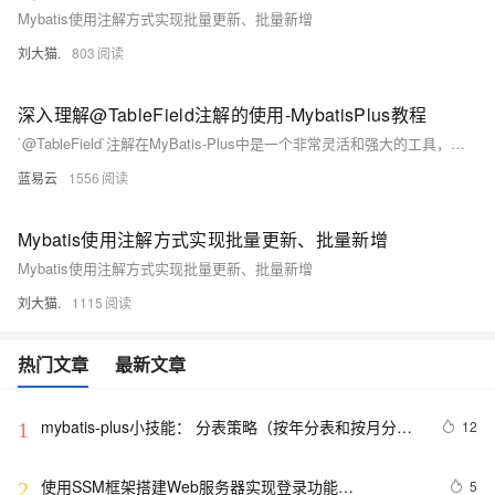
Mybatis使用注解方式实现批量更新、批量新增
刘大猫.
803
深入理解@TableField注解的使用-MybatisPlus教程
`@TableField`注解在MyBatis-Plus中是一个非常灵活和强大的工具，能够帮助开发者精细控制实体类与数据库表字段之间的映射关系。通过合理使用 `@TableField`注解，可以实现字段名称映射、自动填充、条件查询以及自定义类型处理等高级功能。这些功能在实际开发中，可以显著提高代码的可读性和维护性。如果需要进一步优化和管理你的MyBatis-Plus应用程
蓝易云
1556
Mybatis使用注解方式实现批量更新、批量新增
Mybatis使用注解方式实现批量更新、批量新增
刘大猫.
1115
热门文章
最新文章
mybatis-plus小技能： 分表策略（按年分表和按月分
12
1
表）
使用SSM框架搭建Web服务器实现登录功能
5
2