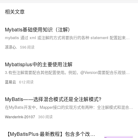
相关文章
Mybatis基础使用知识（注解）
mybatis 通过 xml 或注解的方式将要执行的各种 statement 配置起来，并通过java对象和statement中sql的动态参数进行映射生成最终执行的sql语句。 最后 mybatis 框架执行sql 并将结果映射为java对象并返回。采用ORM（对象关系映射）思想解决了实体和数据库映射问题，对jdbc进行了封装，屏蔽了jdbc api 底层访问细节，使我们不用与jdbc api 打交道，就可以完成对数据库的持久化操作。
凉凉心.
596
Mybatisplus中的主要使用注解
3.有些注解需要配合其他配置使用。例如，@Version需要配合乐观锁插件使用，@EnumValue需要配合对应的TypeHandler使用。
蓝易云
612
MyBatis——选择混合模式还是全注解模式?
在MyBatis开发中，Mapper接口的实现方式有两种：全注解模式和混合模式。全注解模式直接将SQL嵌入代码，适合小规模、简单逻辑项目，优点是直观简洁，但复杂查询时代码臃肿、扩展性差。混合模式采用接口+XML配置分离的方式，适合大规模、复杂查询场景，具备更高灵活性与可维护性，但学习成本较高且调试不便。根据项目需求与团队协作情况选择合适模式至关重要。
WanderInk-20107
360
【MyBatisPlus·最新教程】包含多个改造案例，常用注解、条件构造器、代码生成、静态工具、类型处理器、分页插件、自动填充字段