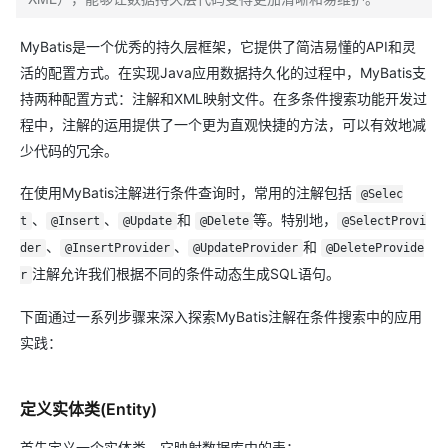
MyBatis是一个优秀的持久层框架，它提供了简洁易懂的API和灵
活的配置方式。在实现Java应用数据持久化的过程中，MyBatis支
持两种配置方式：注解和XML映射文件。在多条件搜索功能开发过
程中，注解的运用提供了一个更为直观快捷的方法，可以有效地减
少代码的冗余。
在使用MyBatis注解进行条件查询时，常用的注解包括
@Selec
、
、
和
等。特别地，
t
@Insert
@Update
@Delete
@SelectProvi
、
、
和
der
@InsertProvider
@UpdateProvider
@DeleteProvide
注解允许我们根据不同的条件动态生成SQL语句。
r
下面通过一系列步骤来深入探索MyBatis注解在条件搜索中的应用
实践：
定义实体类(Entity)
首先定义一个实体类，它映射数据库中的表：