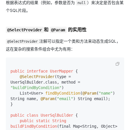
根据表达式的结果（例如，参数是否为
）来决定是否包含某
null
个SQL片段。
和
的实用性
@SelectProvider
@Param
注解可以指定一个类和方法来动态生成SQL，
@SelectProvider
这在复杂的搜索条件组合中尤为有用：
public
interface
UserMapper
 {

@SelectProvider
(type = 
UserSqlBuilder.class, method = 
"buildFindByCondition"
)

    List<User> 
findByCondition
(
@Param
(
"name"
) 
String name, 
@Param
(
"email"
) String email);

}

public
class
UserSqlBuilder
 {

public
static
String
buildFindByCondition
(final Map<String, Object> 