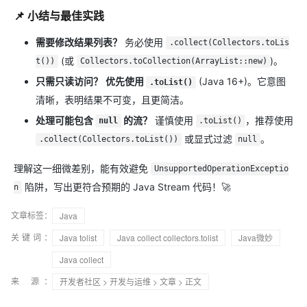
📌 小结与最佳实践
需要修改结果列表？
务必使用
.collect(Collectors.toLis
(或
)。
t())
Collectors.toCollection(ArrayList::new)
只需只读访问？
优先使用
(Java 16+)。它意图
.toList()
清晰，表明结果不可变，且更简洁。
处理可能包含
的流？
谨慎使用
，推荐使用
null
.toList()
或显式过滤
。
.collect(Collectors.toList())
null
理解这一细微差别，能有效避免
UnsupportedOperationExceptio
陷阱，写出更符合预期的 Java Stream 代码！🚀
n
文章标签：
Java
关键词：
Java tolist
Java collect collectors.tolist
Java微妙
Java collect
来 源：
开发者社区
>
开发与运维
>
文章
> 正文