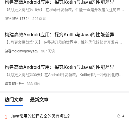
构建高效Android应用：探究Kotlin与Java的性能差异
【5月更文挑战第16天】 在移动开发领域，性能一直是开发者关注的焦点。随着Kotlin语言的普及，其与Java在Android应用中的性能表现成为热门话题。本文将深入分析Kotlin和Java在Android平台上的性能差异，并通过实际测试数据来揭示二者在编译速度、应用启动时间以及运行效率方面的表现。我们的目标是为开发者提供一个参考依据，以便在选择合适的编程语言时做出更加明智的决策。
肥猪肥猪-17824
296
构建高效Android应用：探究Kotlin与Java的性能差异
【5月更文挑战第1天】 在移动开发的世界中，性能优化始终是开发者关注的焦点。随着Kotlin的兴起，许多团队和开发者面临着一个选择：是坚持传统的Java语言，还是转向现代化、更加简洁的Kotlin？本文通过深入分析和对比Kotlin与Java在Android应用开发中的性能表现，揭示两者在编译效率、运行速度和内存消耗等方面的差异。我们将探讨如何根据项目需求和团队熟悉度，选择最适合的语言，以确保应用的高性能和流畅体验。
游客moiomvrp3vyac2
367
构建高效Android应用：探究Kotlin与Java的性能差异
【4月更文挑战第30天】在Android开发领域，Kotlin作为一种现代化的编程语言，因其简洁性和功能性受到了开发者的广泛欢迎。尽管与传统的Java相比，Kotlin提供了诸多便利，但关于其性能表现的讨论始终未息。本文将深入分析Kotlin和Java在Android平台上的性能差异，通过实际测试数据揭示两种语言在编译效率、运行速度以及内存占用方面的具体表现，并探讨如何利用Kotlin的优势来提升Android应用的整体性能。
请看我回答~
333
热门文章
最新文章
Java常用的线程安全的类有哪些？
4
1