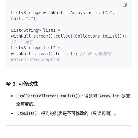
List<String> withNull = Arrays.asList(
"a"
, 
null
, 
"c"
);

List<String> list1 = 
withNull.stream().collect(Collectors.toList()); 
// ✅ 允许
List<String> list2 = 
withNull.stream().toList(); 
// 🛑 可能抛出 
NullPointerException
🧩 3. 可修改性
:
得到的
是
完
.collect(Collectors.toList())
ArrayList
全可变的
。
:
得到的列表是
不可修改的
（只读视图）。
.toList()