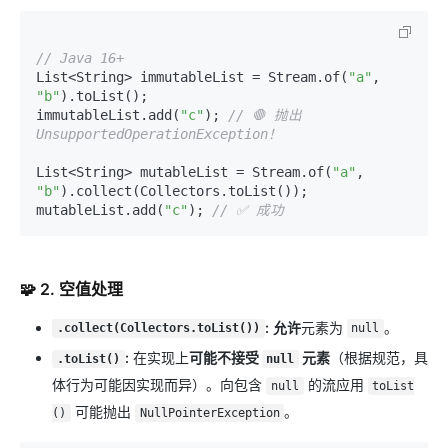
// Java 16+
List<String> immutableList = Stream.of(
"a"
, 
"b"
).toList();

immutableList.add(
"c"
); 
// 🛑 抛出 
UnsupportedOperationException！
List<String> mutableList = Stream.of(
"a"
, 
"b"
).collect(Collectors.toList());

mutableList.add(
"c"
); 
// ✅ 成功
🧩 2. 空值处理
:
允许
元素为
。
.collect(Collectors.toList())
null
:
在实现上
可能不接受
元素
（根据规范，具
.toList()
null
体行为可能因实现而异）。向包含
的流应用
null
toList
可能抛出
。
()
NullPointerException