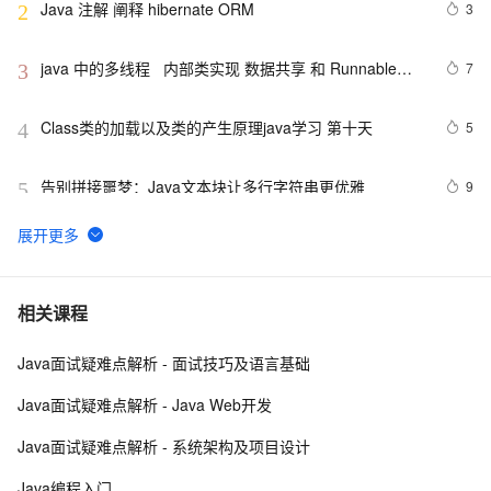
Java 注解 阐释 hibernate ORM
3
2
java 中的多线程   内部类实现 数据共享 和 Runnable实
7
3
现数据共享
Class类的加载以及类的产生原理java学习 第十天
5
4
告别拼接噩梦：Java文本块让多行字符串更优雅  
9
5
【JavaWeb】一文搞懂Java过滤器与拦截器的区别
9
6
Java编程中容易忽略的细节总结
5
7
相关课程
Java面试疑难点解析 - 面试技巧及语言基础
方块人 Java并发——volatile关键字
6
8
Java面试疑难点解析 - Java Web开发
java-基础-关键字
5
9
Java面试疑难点解析 - 系统架构及项目设计
java中两种添加监听器的策略
4
10
Java编程入门