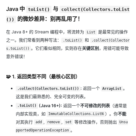
Java 中
与
toList()
collect(Collectors.toList
的微妙差异：别再乱用了！
())
在 Java 8+ 的 Stream 编程中，将流转为
是最常见的操作
List
之一。我们常看到两种写法：
和
.toList()
.collect(Collector
。它们看似相同，实则存在
关键区别
，用错可能导致
s.toList())
意外错误！
🧩 1. 返回类型不同（最核心区别）
:
返回一个
。
.collect(Collectors.toList())
ArrayList
这是我们最熟悉的、完全可变的列表。
(Java 16+):
返回一个
不可修改的列表
（通常是
.toList()
内部实现类，如
）。你
不能
ImmutableCollections.ListN
对其执行
,
,
等修改操作，否则抛出
add
remove
set
Unsu
。
pportedOperationException