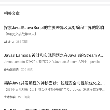
相关文章
探索Java与JavaScript的主要差异及其对编程世界的影响
【8月更文挑战第31天】
wljslmz
385
Java8 Lambda 设计和实现问题之在Java 8的Stream API中，parallel=false时collect方法是如何实现的
Java8 Lambda 设计和实现问题之在Java 8的Stream API中，parallel=false时collect方法是如何实现的
番茄酱脑袋
206
揭秘Java并发编程的神秘面纱：线程安全与性能优化之间的微妙舞蹈，如何让你的程序在多核时代中翱翔！
【8月更文挑战第12天】随着多核处理器的普及，Java并发编程越发重要。线程安全确保多线程环境下的程序一致性，而性能优化则让程序高效运行。通过同步机制如`synchronized`关键字或`ReentrantLock`接口，我们可以实现线程安全，如在银行账户存款操作中限制并发访问。然而，过度同步会导致性能下降，因此采用细粒度锁和利用Java并发工具类（如`ConcurrentHashMap`）可提高程序的并发能力。理解这些概念并加以实践，是每个Java开发者提升技能的关键。
土木林森
225