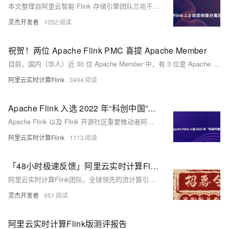
本文整理自阿里云智能 Flink 存储引擎团队兰兆千在 FFA 2023 核心技术（一）中 的分享，内容关于 Flink 2.0 状态存算分离改造实践的研究。
灵杰开发者
1052
祝贺！两位 Apache Flink PMC 喜提 Apache Member
目前，国内（华人）近 30 位 Apache Member 中，有 3 位是 Apache Flink 的核心贡献者。他们热爱开源也为开源贡献，不仅积极参与社区与其他 PMC 成员共同规划、主导 Apache Flink 的发展，更活跃在多个开源项目，持续为开源社区做贡献。
阿里云实时计算Flink
3494
Apache Flink 入选 2022 年“科创中国”开源创新榜
Apache Flink 以及 Flink 开源社区重要推动者阿里巴巴，分别入选开源创新榜“开源产品”和“开源机构”。
阿里云实时计算Flink
1113
「48小时极速反馈」阿里云实时计算Flink广招天下英雄
阿里云实时计算Flink团队，全球领先的流计算引擎缔造者，支撑双11万亿级数据处理，推动Apache Flink技术发展。现招募Flink执行引擎、存储引擎、数据通道、平台管控及产品经理人才，地点覆盖北京、杭州、上海。技术深度参与开源核心，打造企业级实时计算解决方案，助力全球企业实现毫秒洞察。
灵杰开发者
951
阿里云实时计算Flink版测评报告