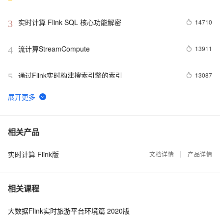
阿里巴巴？
实时计算 Flink SQL 核心功能解密
14710
3
流计算StreamCompute
13911
4
通过Flink实时构建搜索引擎的索引
13087
5
流计算精品翻译: The Dataflow Model
11338
6
接着！！Apache Flink 全领域干货合集（持续更新）
11074
7
相关产品
实时计算 Flink版
基于实时计算（Flink）打造一个简单的实时推荐系统
文档详情
产品详情
8336
8
Flink Checkpoint 问题排查实用指南
8220
9
相关课程
广告场景下的实时计算
8040
10
大数据Flink实时旅游平台环境篇 2020版