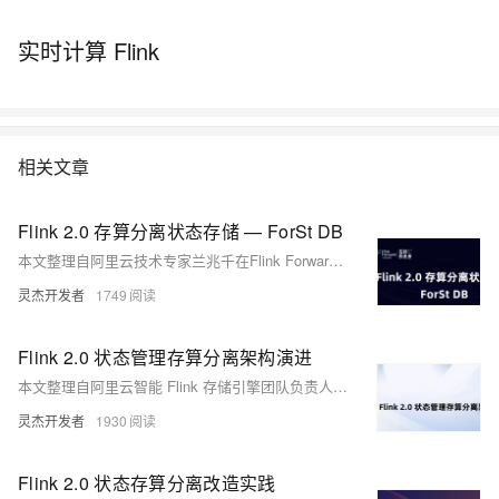
的会议，通过参会不仅可以了解到 Flink 社区的最新动态和发展计划，还
可以了解到国内外一线大厂围绕 Flink 生态的生产实践经验，是 Flink 开发
实时计算 Flink
者和使用者不可错过的盛会。 去年经过品牌升级后的 Flink Forward Asia
吸引了超过2000人线下参与，一举成为国内最大的 Apache 顶级项目会
议。结合2020年的特殊情况，Flink Forward Asia 2020 将在12月26日以
线上峰会的形式与大家见面。
相关文章
Flink 2.0 存算分离状态存储 — ForSt DB
本文整理自阿里云技术专家兰兆千在Flink Forward Asia 2024上的分享，主要介绍Flink 2.0的存算分离架构、全新状态存储内核ForSt DB及工作进展与未来展望。Flink 2.0通过存算分离解决了本地磁盘瓶颈、检查点资源尖峰和作业恢复速度慢等问题，提升了云原生部署能力。ForSt DB作为嵌入式Key-value存储内核，支持远端读写、批量并发优化和快速检查点等功能。性能测试表明，ForSt在异步访问和本地缓存支持下表现卓越。未来，Flink将继续完善SQL Operator的异步优化，并引入更多流特性支持。
灵杰开发者
1749
Flink 2.0 状态管理存算分离架构演进
本文整理自阿里云智能 Flink 存储引擎团队负责人梅源在 Flink Forward Asia 2023 的分享，梅源结合阿里内部的实践，分享了状态管理的演进和 Flink 2.0 存算分离架构的选型。
灵杰开发者
1930
Flink 2.0 状态存算分离改造实践