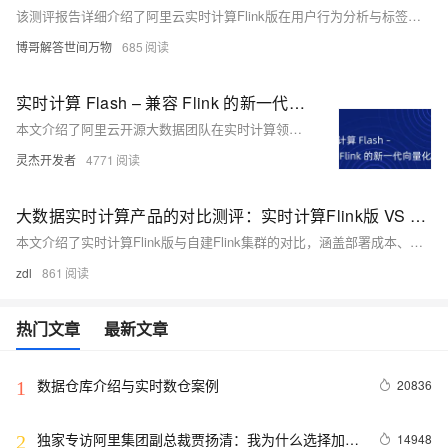
该测评报告详细介绍了阿里云实时计算Flink版在用户行为分析与标签画像中的应用实践，展示了其毫秒级的数据处理能力和高效的开发流程。报告还全面评测了该服务在稳定性、性能、开发运维及安全性方面的卓越表现，并对比自建Flink集群的优势。最后，报告评估了其成本效益，强调了其灵活扩展性和高投资回报率，适合各类实时数据处理需求。
博哥解答世间万物
685
实时计算 Flash – 兼容 Flink 的新一代向量化流计算引擎
本文介绍了阿里云开源大数据团队在实时计算领域的最新成果——向量化流计算引擎Flash。文章主要内容包括：Apache Flink 成为业界流计算标准、Flash 核心技术解读、性能测试数据以及在阿里巴巴集团的落地效果。Flash 是一款完全兼容 Apache Flink 的新一代流计算引擎，通过向量化技术和 C++ 实现，大幅提升了性能和成本效益。
灵杰开发者
4771
大数据实时计算产品的对比测评：实时计算Flink版 VS 自建Flink集群
本文介绍了实时计算Flink版与自建Flink集群的对比，涵盖部署成本、性能表现、易用性和企业级能力等方面。实时计算Flink版作为全托管服务，显著降低了运维成本，提供了强大的集成能力和弹性扩展，特别适合中小型团队和业务波动大的场景。文中还提出了改进建议，并探讨了与其他产品的联动可能性。总结指出，实时计算Flink版在简化运维、降低成本和提升易用性方面表现出色，是大数据实时计算的优选方案。
zdl
861
热门文章
最新文章
数据仓库介绍与实时数仓案例
20836
1
独家专访阿里集团副总裁贾扬清：我为什么选择加入
14948
2