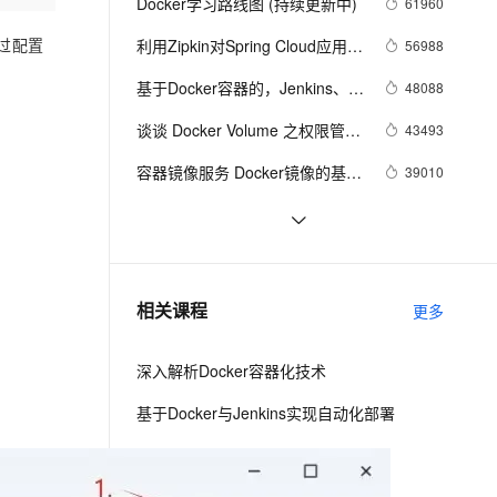
安全
Docker学习路线图 (持续更新中)
61960
我要投诉
e-1.1-I2V
Cosyvoice-V3-Flash
PolarDB
上云场景组合购
Milvus 弹性伸缩功能新增节
伴
漫剧创作，剧本、分镜、视频高效生成
100%兼容MySQL、PostgreSQL，兼容Oracle，支持集中和分布式
覆盖90%+业务场景，专享组合折扣价
点支持范围
畅自然，细节丰富
高表现力语音合成大模型，语音克隆听感自然
通过配置
利用Zipkin对Spring Cloud应用进
56988
VPN
行服务追踪分析
ernetes 版 ACK
云聚AI 严选权益
基于Docker容器的，Jenkins、
AI 原生数据库服务发布
48088
SSL 证书
2V
Fun-ASR
，一键激活高效办公新体验
理容器应用的 K8s 服务
精选AI产品，从模型到应用全链提效
Agent 数据网关
GitLab构建持续集成CI
文戏情感细腻自然，动作戏激烈拳拳到肉，实现更强表演能力
支持中英文自由切换，具备更强的噪声鲁棒性
谈谈 Docker Volume 之权限管理
堡垒机
43493
AI 用量加速计划
（一）
云原生数据库 PolarDB
防火墙
容器镜像服务 Docker镜像的基本
39010
、识别商机，让客服更高效、服务更出色。
新老同享，达量后返
Agentic Database 发布
使用
主机安全
应用
使用阿里云容器服务Jenkins 2.0
37084
实现持续集成之Pipeline篇
利用Helm简化Kubernetes应用部
36613
千问办公
NEW
(updated on 2016.12.23)
AI 应用及服务市场
署
的智能体编程平台
一站式AI生产力平台
在阿里云容器服务上开发基于
31626
相关课程
更多
AI 应用
Docker的Spring Cloud微服务应
伶鹊
用
企业级人与Agent协作平台，接入和调度多个数字员工
智能客服平台，对话机器人、对话分析、智能外呼
大模型
深入解析Docker容器化技术
大模型服务平台百炼 - 全妙
自然语言处理
基于Docker与Jenkins实现自动化部署
应用创作平台
多模态内容创作工具，已接入 DeepSeek
数据标注
Docker 快速入门
机器学习