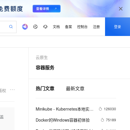
文档
备案
控制台
注册
登录
验
作计划
器
AI 活动
专业服务
服务伙伴合作计划
开发者社区
加入我们
产品动态
服务平台百炼
阿里云 OPC 创新助力计划
云原生
一站式生成采购清单，支持单品或批量购买
io：打造专属 AI 语音助手
S产品伙伴计划（繁花）
峰会
CS
造的大模型服务与应用开发平台
一句话生成原生可编辑精美 PPT 文稿
AI 生产力先锋
Al MaaS 服务伙伴赋能合作
域名
博文
Careers
至高可申请百万元
Qwen3.8-Max 模型上线
容器服务
开启高性价比 AI 编程新体验
弹性可伸缩的云计算服务
Qwen-Audio-3.0-Realtime 端到端实时语音角色扮演
输入一句话想法, 轻松生成专业的 PPT
先锋实践拓展 AI 生产力的边界
Token 补贴，五大权
计划
海大会
伙伴信用分合作计划
商标
问答
社会招聘
益加速 OPC 成功
eek-V4-Pro
SS
一键部署幻兽帕鲁游戏服务器
飞天发布时刻
HOT
Open Search 向量检索版支
划
备案
电子书
校园招聘
pSeek-V4-Pro
视频创作，一键激活电商全链路生产力
稳定、安全、高性价比、高性能的云存储服务
一键购买专属联机服务器，轻松开启游戏
所见，即是所愿
持视频检索 Pipeline 功能
热门文章
最新文章
更多支持
版权
划
公司注册
镜像站
视频生成
语音识别与合成
专属 QwenPaw
漫剧工坊：一站式动画创作平台
AI 实训营
HOT
应用身份服务 (IDaaS)
合作伙伴培训与认证
划
上云迁移
站生成，高效打造优质广告素材
全接入的云上超级电脑
从聊天伙伴进化为能主动干活的本地数字员工
快速生产连贯的高质量长漫剧
从基础到进阶，Agent 创客手把手教你
OpenClaw 管理能力上线
Minikube - Kubernetes本地实验
lScope
126030
我要反馈
e-1.1-T2V
Qwen3-TTS-Flash
查询合作伙伴
n Alibaba Cloud ISV 合作
代维服务
环境
建企业门户网站
10 分钟搭建微信、支付宝小程序
涵盖
MaxCompute MaxFrame 提
畅细腻的高质量视频
离线语音合成大模型，多语言方言自适应，低延迟高稳定
Docker的Windows容器初体验
75189
创新加速
ope
登录合作伙伴管理后台
我要建议
站，无忧落地极速上线
以可视化方式快速构建移动和 PC 门户网站
国内短信简单易用，安全可靠，秒级触达，全球覆盖200+国家和地区。
高效部署网站，快速应用到小程序
供自动弹性内存功能