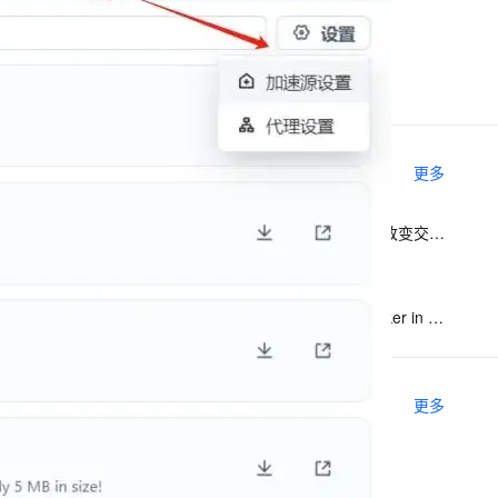
Docker完全自学手册图文教程
AI开发者的Docker实践
息提取
与 AI 智能体进行实时音视频通话
Docker 入门
从文本、图片、视频中提取结构化的属性信息
构建支持视频理解的 AI 音视频实时通话应用
t.diy 一步搞定创意建站
构建大模型应用的安全防护体系
通过自然语言交互简化开发流程,全栈开发支持
通过阿里云安全产品对 AI 应用进行安全防护
相关电子书
更多
应用 Docker 进行持续交付：用技术改变交付路程
从Docker到容器服务
构建基因数据应用生态系统—— docker in Bio/informatics
推荐镜像
更多
docker-ce