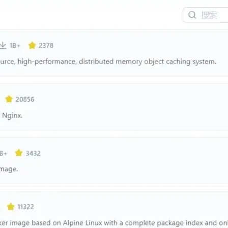
AI 应用
10分钟微调：让0.6B模型媲美235B模
多模态数据信
型
依托云原生高可用架构,实现Dify私有化部署
用1%尺寸在特定领域达到大模型90%以上效果
一个 AI 助手
超强辅助，Bol
即刻拥有 DeepSeek-R1 满血版
在企业官网、通讯软件中为客户提供 AI 客服
多种方案随心选，轻松解锁专属 DeepSeek