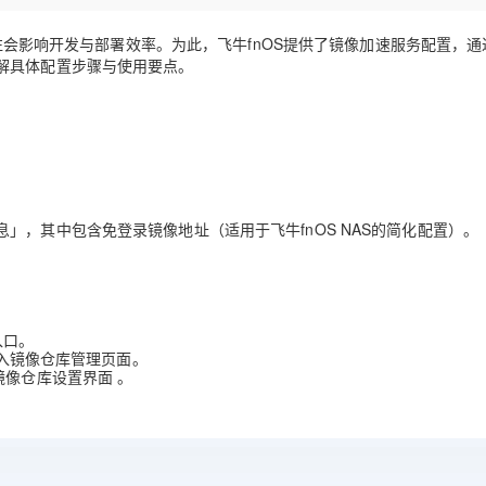
Deepseek-v4-pro
HappyHors
同享
万小智 AI 建站低至 15元/月
Qoder CN
AI 短剧/漫剧
云原生数据库 
快递物流查询
WordPress
成为服务伙
高校合作
点，立即开启云上创新
覆盖公网/内网、递归/权威、移动APP等全场景解析服务
送.CN域名，送备案服务码
基于千问大模型等，支持代码智能生成、研发智能问答
AI助力短剧
态智能体模型
旗舰 MoE 大模型，百万上下文与顶尖推理能力
图生视频，流
往往会影响开发与部署效率。为此，飞牛fnOS提供了镜像加速服务配置，
Ubuntu
解具体配置步骤与使用要点。
服务生态伙伴
云工开物
企业应用
Works
Night Plan 支持 Qwen 3.8-Max
云原生大数据计算服务 MaxCompute
AI 办公
容器服务 Kub
NEW
GLM-5.2
Wan2.7-T
Red Hat
30+ 款产品免费体验
Data Agent 驱动的一站式 Data+AI 开发治理平台
夜间 5 折，Qwen/Meoo/TokenPlan 客户专享
面向分析的企业级SaaS模式云数据仓库
AI智能应用
提供一站式管
科研合作
视觉 Coding、空间感知、多模态思考等全面升级
1M上下文，专为长程任务能力而生
ERP
堂（旗舰版）
SUSE
智能客服
CRM
防护产品
2个月
自动承接线索
建站小程序
OA 办公系统
AI 应用构建
大模型原生
」，其中包含免登录镜像地址（适用于飞牛fnOS NAS的简化配置）。
力提升
财税管理
模板建站
Qoder
大模型服务平台百炼-应用模版
HOT
NEW
面向真实软件
个人版上线、团队版降价；千问3.8-Max首发发尝鲜
丰富多元化的应用模版和解决方案
400电话
定制建站
万有无界
大模型服务平台百炼-智能体
方案
广告营销
模板小程序
入口。
的模型效果
灵活可视化地构建企业级 Agent
进入镜像仓库管理页面。
定制小程序
镜像仓库设置界面 。
秒悟
人工智能平台 PAI
APP 开发
。
云端极速 AI 
新一代 AI 视频生成模型，深度适配广告营销等场景
AI Native 的算法工程平台，一站式完成建模、训练、推理服务部署
建站系统