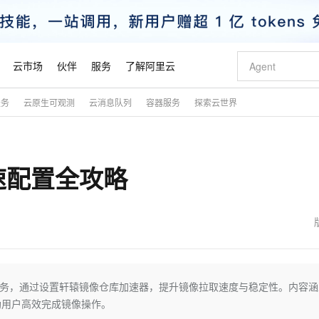
云市场
伙伴
服务
了解阿里云
服务
云原生可观测
云消息队列
容器服务
探索云世界
AI 特惠
数据与 API
成为产品伙伴
企业增值服务
最佳实践
价格计算器
AI 场景体
基础软件
产品伙伴合
阿里云认证
市场活动
配置报价
大模型
自助选配和估算价格
新方式
睿译宝，AI翻译排版一步到位
智启 AI 普惠权益
产品生态集成认证中心
企业支持计划
云上春晚
域名与网站
千问官方 MaaS 平台，为开发者和 Agent 而生，新用户赠送 1 亿 + tokens 额度
Qwen Aud
AI Coding
阿里云Maa
2026 阿里云
云服务器 E
为企业打
数据集
Windows
大模型认证
模型
NEW
NEW
加速配置全攻略
交付可用成果
值低价云产品抢先购
上传文档即自动完成翻译和格式还原
至高享 1亿+免费 tokens，加速 Al 应用落地
提供智能易用的域名与建站服务
智能编程，一键
安全可靠、
产品生态伙伴
专家技术服务
云上奥运之旅
弹性计算合作
阿里云中企出
手机三要素
宝塔 Linux
全部认证
价格优势
有专属领域专家
GLM-5.2：长任务时代开源旗舰模型
阿里云 OPC 创新助力计划
千问大模型
即刻拥有 DeepS
AI 电商营销
对象存储 O
大模型
产品生态伙伴工作台
企业增值服务台
云栖战略参考
云存储合作计
云栖大会
身份实名认证
CentOS
训练营
推动算力普惠，释放技术红利
最高返9万
多领域专家智能体,一键组建 AI 虚拟交付团队
快速构建应用程序和网站，即刻迈出上云第一步
至高百万元 Token 补贴，加速一人公司成长
多元化、高性能、安全可靠的大模型服务
真正可用的 1M 上下文,一次完成代码全链路开发
轻松解锁专属 Dee
从图文生成到
云上的中国
数据库合作计
活动全景
短信
Docker
图片和
站式影视创作平台
Hermes Agent，打造自进化智能体
Token Plan 模型订阅计划
数字证书管理服务（原SSL证书）
5 分钟轻松部署
AI 广告创作
无影云电脑
企业成长
NEW
信息公告
看见新力量
云网络合作计
OCR 文字识别
JAVA
证享300元代金券
可视化编排打通从文字构思到成片全链路闭环
全托管，含MySQL、PostgreSQL、SQL Server、MariaDB多引擎
自主进化，持久记忆，越用越聪明
Qwen3.8-Max 首发尝鲜，限时加量 10 倍，夜间低至2折
实现全站HTTPS，呈现可信的WEB访问
图文、视频一
随时随地安
魔搭 Mode
Kimi-K3
HappyHors
NEW
loud
服务实践
官网公告
金融模力时刻
Salesforce O
版
发票查验
全能环境
Claude Code + GStack 打造工程团队
千问办公，限时限量积分加倍
Qoder
低代码高效构
AI 建站
短信服务
加速服务，通过设置轩辕镜像仓库加速器，提升镜像拉取速度与稳定性。内容
型
NEW
作计划
Kimi 最新旗舰模型，长程编程与推理利器
让文字生成流
计划
创新中心
魔搭 ModelSc
健康状态
理服务
让AI从“聊天伙伴”进化为能干活的“数字员工”
安装技能 GStack，拥有专属 AI 工程团队
你的AI工作搭子，覆盖日常办公高频场景
面向真实软件的智能体编程平台
0 代码专业建
助用户高效完成镜像操作。
客户案例
天气预报查询
操作系统
态合作计划