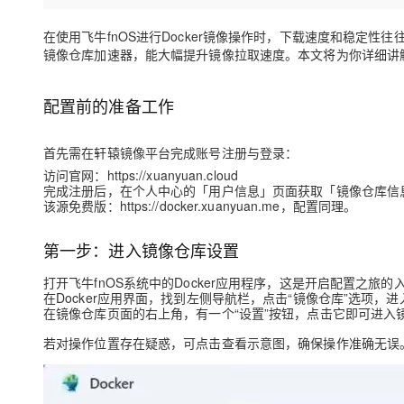
存储
天池大赛
Qwen3.7-Plus
云解析DNS
解决方案免费试用 新老
电子合同
最高领取价值200元试用
能看、能想、能动手的多模
安全
在使用飞牛fnOS进行Docker镜像操作时，下载速度和稳定性
网络与CDN
AI 算法大赛
畅捷通
镜像仓库加速器，能大幅提升镜像拉取速度。本文将为你详细讲
大数据开发治理平台 Data
AI 产品 免费试用
网络
安全
云开发大赛
Qwen3-VL-Plus
Tableau 订阅
1亿+ 大模型 tokens 和 
配置前的准备工作
可观测
入门学习赛
中间件
AI空中课堂在线直播课
云防火墙
140+云产品 免费试用
上云与迁云
云原生的云上边界网络安全
产品新客免费试用，最长1
数据库
首先需在轩辕镜像平台完成账号注册与登录：
生态解决方案
大模型服务
访问官网：https://xuanyuan.cloud
企业出海
大模型ACA认证体验
大数据计算
完成注册后，在个人中心的「用户信息」页面获取「镜像仓库信息
助力企业全员 AI 认知与能
行业生态解决方案
该源免费版：
https://docker.xuanyuan.me，配置同理。
千问AI平台-Token Plan
政企业务
媒体服务
开发者生态解决方案
第一步：进入镜像仓库设置
企业服务与云通信
千问AI平台-模型体验
AI 开发和 AI 应用解决
打开飞牛fnOS系统中的Docker应用程序，这是开启配置之旅的
在线体验全尺寸、多种模态
域名与网站
在Docker应用界面，找到左侧导航栏，点击“镜像仓库”选项，
在镜像仓库页面的右上角，有一个“设置”按钮，点击它即可进入
Happy 系列大模型
终端用户计算
若对操作位置存在疑惑，可点击查看示意图，确保操作准确无误
Serverless
开发工具