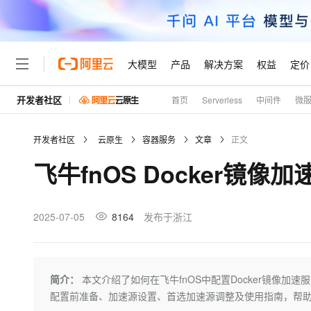
大模型
产品
解决方案
权益
定价
开发者社区
首页
Serverless
中间件
微
大模型
产品
解决方案
权益
定价
云市场
伙伴
服务
了解阿里云
精选产品
精选解决方案
普惠上云
产品定价
精选商城
成为销售伙伴
售前咨询
为什么选择阿里云
千问AI平台
开发者社区
云原生
容器服务
文章
正文
了解云产品的定价详情
大模型服务平台百炼
千问办公，解锁你的工作
普惠上云 官方力荐
分销伙伴
在线服务
网站建设
什么是云计算
大
飞牛fnOS Docker镜像
大模型服务与应用平台
企业级Agent产品，直接
云服务器38元/年起，超
咨询伙伴
多端小程序
技术领先
云上成本管理
售后服务
轻量应用服务器
Agency Agents：拥
官方推荐返现计划
大模型
精选产品
精选解决方案
Salesforce 国际版订阅
稳定可靠
管理和优化成本
推荐新用户得奖励，单订单
销售伙伴合作计划
2025-07-05
8164
发布于浙江
自助服务
友盟天域
安全合规
人工智能与机器学习
AI
文本生成
云数据库 RDS
HappyHorse 打造一
云工开物
无影生态合作计划
在线服务
观测云
分析师报告
高校专属算力普惠，学生认
计算
互联网应用开发
Qwen3.8-Max
HOT
Salesforce On Alibaba C
工单服务
Tuya 物联网平台阿里云
研究报告与白皮书
人工智能平台 PAI
快速拥有专属 OpenClaw
简介：
本文介绍了如何在飞牛fnOS中配置Docker镜像
大模
Consulting Partner 合
大数据
容器
智能体时代全能旗舰模型
免费试用
短信专区
一站式AI开发、训练和推
配置前准备、加速源设置、首选加速源调整及使用指南，帮
蓝凌 OA
AI 大模型销售与服务生
现代化应用