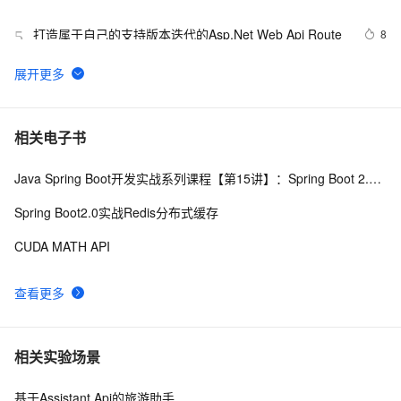
API管理效率【Dataphin V3.11】
打造属于自己的支持版本迭代的Asp.Net Web Api Route
8
5
亚马逊商品 API接口，开发者详解与使用指南
13
6
GrayLog使用HTTP JSONPath方式调用微步在线云API
11
7
相关电子书
识别威胁IP
Java Spring Boot开发实战系列课程【第15讲】：Spring Boot 2.0 API与Spring REST Docs实战
申请google android map api key
3
8
Spring Boot2.0实战Redis分布式缓存
透过【百度地图API】分析双闭包问题
5
9
CUDA MATH API
API接口的对接流程和注意事项
14
10
查看更多
相关实验场景
基于Assistant Api的旅游助手