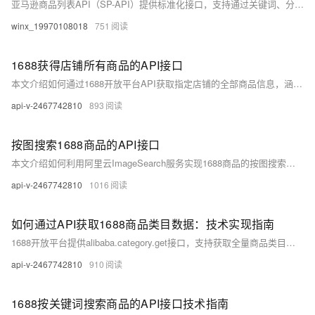
亚马逊商品列表API（SP-API）提供标准化接口，支持通过关键词、分类、价格等条件搜索商品，获取ASIN、价格、销量等信息。采用OAuth 2.0认证与AWS签名，保障安全。数据以JSON格式传输，便于开发者批量获取与分析。
winx_19970108018
751
1688获得店铺所有商品的API接口
本文介绍如何通过1688开放平台API获取指定店铺的全部商品信息，涵盖注册、认证、分页调用及Python代码实现，适用于数据同步、库存管理与电商分析，内容真实可靠，步骤清晰易行。
api-v-2467742810
893
按图搜索1688商品的API接口
本文介绍如何利用阿里云ImageSearch服务实现1688商品的按图搜索功能。通过提取图像特征向量并计算相似度，结合Flask搭建API接口，可快速构建基于图片的商品检索系统，提升电商用户体验。
api-v-2467742810
1016
如何通过API获取1688商品类目数据：技术实现指南
1688开放平台提供alibaba.category.get接口，支持获取全量商品类目树。RESTful架构，返回JSON数据，含类目ID、名称、层级等信息。需注册账号、创建应用并授权。请求需签名认证，QPS限10次，建议缓存更新周期≥24小时。
api-v-2467742810
910
1688按关键词搜索商品的API接口技术指南