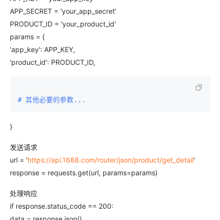
APP_SECRET = 'your_app_secret'
PRODUCT_ID = 'your_product_id'
params = {
'app_key': APP_KEY,
'product_id': PRODUCT_ID,
# 其他必要的参数...
}
发送请求
url = '
https://api.1688.com/router/json/product/get_detail
'
response = requests.get(url, params=params)
处理响应
if response.status_code == 200:
data = response.json()