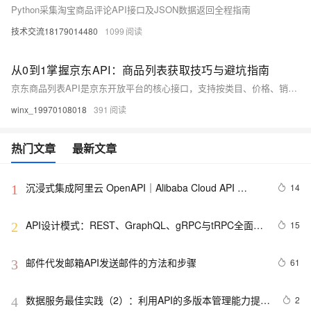
Python采集淘宝商品评论API接口及JSON数据返回全程指南
技术交流18179014480
1099
从0到1掌握京东API：商品列表获取技巧与避坑指南
京东商品列表API是京东开放平台的核心接口，支持按类目、价格、销量等多条件筛选，实时获取商品基础信息、价格、库存及促销数据。采用HTTPS协议，JSON格式返回，适用于竞品分析与价格监控。支持分页，通过MD5签名认证，保障数据安全。
winx_19970108018
391
热门文章
最新文章
沉浸式集成阿里云 OpenAPI｜Alibaba Cloud API 
14
1
Toolkit for VS Code
API设计模式：REST、GraphQL、gRPC与tRPC全面解
15
2
析
邮件代发邮箱API发送邮件的方法和步骤
61
3
数据服务最佳实践（2）：利用API的多版本管理能力提升
2
4