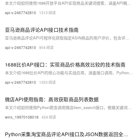
本文介绍如何使用1688开放平台API实现商品关键词搜索，涵盖API概述、权限申请、调用步骤、Python代码示例及注意事项，助力开发者高效集成商品搜索功能，适用于电商自动化、价格监控等场景，内容基于官方文档，确保准确可靠。
api-v-2467742810
1313
亚马逊商品评论API接口技术指南
亚马逊商品评论API可程序化获取指定ASIN商品的用户评价，包含评分、内容、时间等结构化数据。需企业认证并遵守使用协议，日调用上限500次。支持分页与排序查询，适用于竞品分析、口碑监测等场景，结合SP-API可构建完整电商数据方案。（238字）
api-v-2467742810
904
1688比价API接口：实现商品价格高效比较的技术指南
本文介绍1688比价API的核心功能与实战应用，涵盖接口调用、Python代码实现及价格比较算法优化。助您快速集成商品比价功能，提升电商开发效率。
api-v-2467742810
1353
微店API使用指南：高效获取商品列表数据
本文介绍如何使用Python爬虫调用微店item_search接口，根据关键词搜索商品并获取商品列表数据，涵盖请求方式、JSON数据解析、分页参数设置及筛选排序功能，适用于电商数据分析与竞品研究。
winx_19970108018
424
Python采集淘宝商品评论API接口及JSON数据返回全程指南