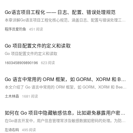
Go语言项目工程化 —— 日志、配置、错误处理规范
本章详解Go语言项目工程化核心规范，涵盖日志、配置与错误处理三大关键领域。在日志方面，强调其在问题排查、性能优化和安全审计中的作用，推荐使用高性能结构化日志库zap，并介绍日志级别与结构化输出的最佳实践。配置管理部分讨论了配置分离的必要性，对比多种配置格式如JSON、YAML及环境变量，并提供viper库实现多环境配置的示例。错误处理部分阐述Go语言显式返回error的设计哲学，讲解标准处理方式、自定义错误类型、错误封装与堆栈追踪技巧，并提出按调用层级进行错误处理的建议。最后，总结各模块的工程化最佳实践，助力构建可维护、可观测且健壮的Go应用。
程序员爱钓鱼
451
Go 项目配置文件的定义和读取
Go 项目配置文件的定义和读取
1603458909890196
623
Go 语言中常用的 ORM 框架，如 GORM、XORM 和 BeeORM，分析了它们的特点、优势及不足，并从功能特性、性能表现、易用性和社区活跃度等方面进行了比较，旨在帮助开发者根据项目需求选择合适的 ORM 框架。
本文介绍了 Go 语言中常用的 ORM 框架，如 GORM、XORM 和 BeeORM，分析了它们的特点、优势及不足，并从功能特性、性能表现、易用性和社区活跃度等方面进行了比较，旨在帮助开发者根据项目需求选择合适的 ORM 框架。
土木林森
1681
如何在 Go 项目中隐藏敏感信息，比如避免暴露用户密码？
在Go语言开发中，用户信息管理常涉及敏感数据如密码的处理。为防止这些数据暴露给客户端，本文介绍了三种方法：使用JSON标签忽略字段、自定义序列化逻辑、使用数据传输对象（DTO），以确保用户数据的安全性。通过这些方法，可以有效控制数据输出，避免敏感信息泄露。
左诗右码
495