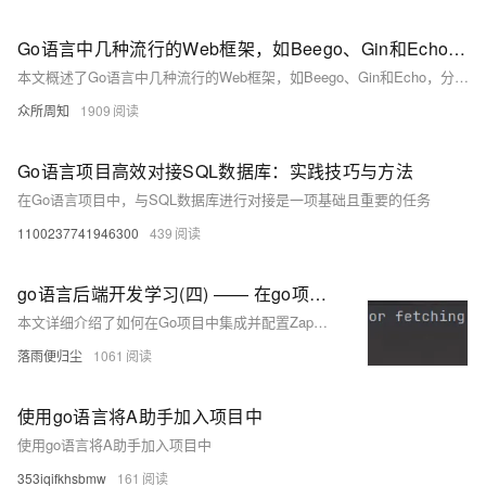
Go语言中几种流行的Web框架，如Beego、Gin和Echo，分析了它们的特点、性能及适用场景，并讨论了如何根据项目需求、性能要求、团队经验和社区支持等因素选择最合适的框架
本文概述了Go语言中几种流行的Web框架，如Beego、Gin和Echo，分析了它们的特点、性能及适用场景，并讨论了如何根据项目需求、性能要求、团队经验和社区支持等因素选择最合适的框架。
众所周知
1909
Go语言项目高效对接SQL数据库：实践技巧与方法
在Go语言项目中，与SQL数据库进行对接是一项基础且重要的任务
1100237741946300
439
go语言后端开发学习(四) —— 在go项目中使用Zap日志库
本文详细介绍了如何在Go项目中集成并配置Zap日志库。首先通过`go get -u go.uber.org/zap`命令安装Zap，接着展示了`Logger`与`Sugared Logger`两种日志记录器的基本用法。随后深入探讨了Zap的高级配置，包括如何将日志输出至文件、调整时间格式、记录调用者信息以及日志分割等。最后，文章演示了如何在gin框架中集成Zap，通过自定义中间件实现了日志记录和异常恢复功能。通过这些步骤，读者可以掌握Zap在实际项目中的应用与定制方法
落雨便归尘
1061
使用go语言将A助手加入项目中
使用go语言将A助手加入项目中
353iqifkhsbmw
161