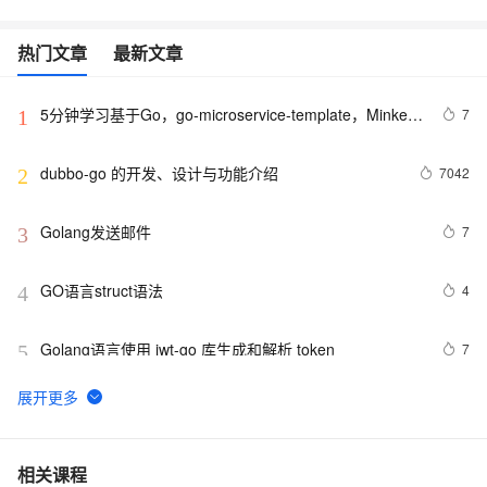
热门文章
最新文章
5分钟学习基于Go，go-microservice-template，Minke的
7
1
微服务
dubbo-go 的开发、设计与功能介绍
7042
2
Golang发送邮件
7
3
GO语言struct语法
4
4
Golang语言使用 jwt-go 库生成和解析 token
7
5
Go——小白学习之方法
1
6
在 Go 语言中使用 exec 包执行 Shell 命令（上）
2
7
相关课程