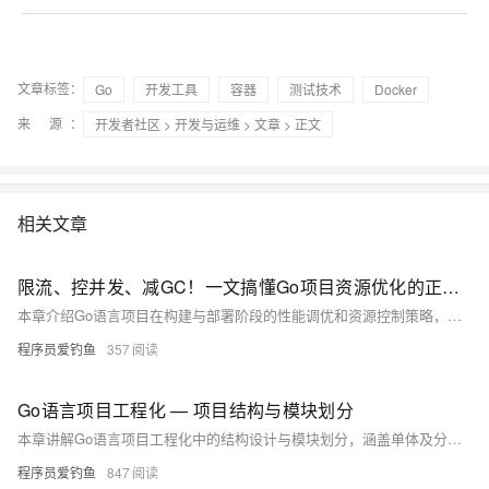
文章标签：
Go
开发工具
容器
测试技术
Docker
来 源：
开发者社区
>
开发与运维
>
文章
> 正文
相关文章
限流、控并发、减GC！一文搞懂Go项目资源优化的正确姿势
本章介绍Go语言项目在构建与部署阶段的性能调优和资源控制策略，涵盖编译优化、程序性能提升、并发与系统资源管理、容器化部署及自动化测试等内容，助力开发者打造高效稳定的生产级应用。
程序员爱钓鱼
357
Go语言项目工程化 — 项目结构与模块划分
本章讲解Go语言项目工程化中的结构设计与模块划分，涵盖单体及分层架构方案，指导如何按功能组织代码，提升项目的可维护性、扩展性，适用于不同规模的开发场景。
程序员爱钓鱼
847