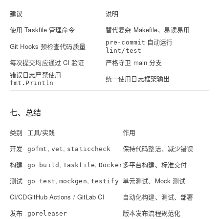
建议
说明
使用 Taskfile 管理命令
替代复杂 Makefile，易读易用
自动运行
pre-commit
Git Hooks 预检查代码质量
lint/test
每次提交均应通过 CI 验证
严格守卫 main 分支
错误日志严禁使用
统一使用日志框架输出
fmt.Println
七、总结
类别
工具/实践
作用
开发
,
,
保持代码整洁、减少错误
gofmt
vet
staticcheck
构建
,
,
多平台构建、标准交付
go build
Taskfile
Docker
测试
,
,
单元测试、Mock 测试
go test
mockgen
testify
CI/CD
GitHub Actions / GitLab CI
自动化构建、测试、部署
发布
版本发布流程规范化
goreleaser