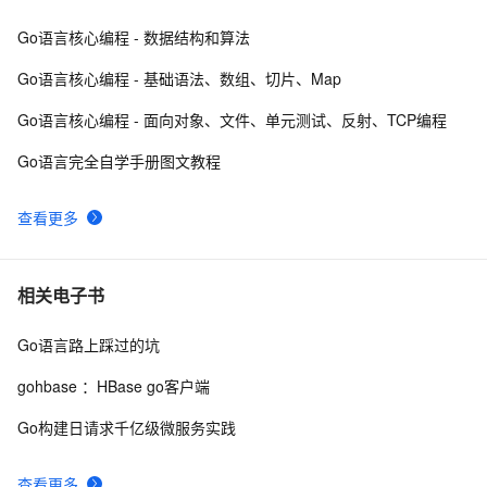
Go语言核心编程 - 数据结构和算法
详解go语言的array和slice 【二】
3
8
Go语言核心编程 - 基础语法、数组、切片、Map
Go 结构体与 JSON 之间的转换
8
9
Go语言核心编程 - 面向对象、文件、单元测试、反射、TCP编程
Go 数组计算(2)
637
10
Go语言完全自学手册图文教程
查看更多
相关电子书
Go语言路上踩过的坑
gohbase ：HBase go客户端
Go构建日请求千亿级微服务实践
查看更多