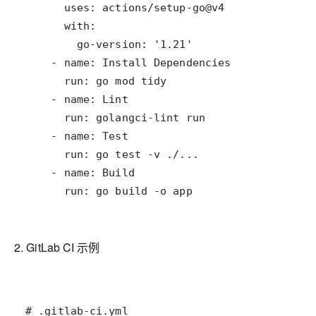
      run: go build -o app
2. GitLab CI 示例