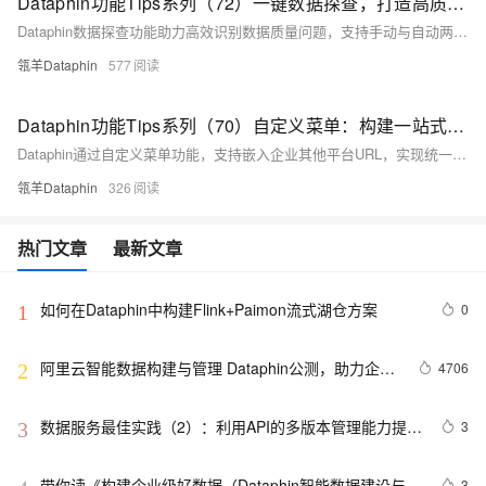
Dataphin功能Tips系列（72）一键数据探查，打造高质量数据开发、分析流程
Dataphin数据探查功能助力高效识别数据质量问题，支持手动与自动两种探查模式。通过一键生成质量报告，快速检测空值、异常值、重复值等问题，全面掌握数据分布与健康状况，提升数据准备与分析准确性。
瓴羊Dataphin
577
Dataphin功能Tips系列（70）自定义菜单：构建一站式数据管理平台
Dataphin通过自定义菜单功能，支持嵌入企业其他平台URL，实现统一的数据开发与管理平台，提升团队协作效率。
瓴羊Dataphin
326
热门文章
最新文章
如何在Dataphin中构建Flink+Paimon流式湖仓方案
0
1
阿里云智能数据构建与管理 Dataphin公测，助力企业
4706
2
数据中台建设
数据服务最佳实践（2）：利用API的多版本管理能力提升
3
3
API管理效率【Dataphin V3.11】
带你读《构建企业级好数据（Dataphin智能数据建设与治
3