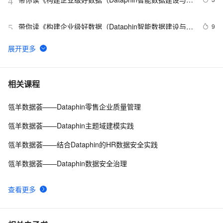
4
理白皮书）》——（二）研发：集成、建模、发布、运维
（2）
带你读《构建企业级好数据（Dataphin智能数据建设与治
9
5
理白皮书）》——1. 用中台方法论构建与治理企业级好数
据概览
Dataphin V3.14 版本升级｜研发平台更易用，治理能力
7
6
更完备，企业级适配更灵活
Dataphin（智能数据建设与治理）V3.13版本升级速览
5
7
相关课程
瓴羊数据荟——Dataphin零售企业质量管理
带你读《构建企业级好数据（Dataphin智能数据建设与治
2
8
理白皮书）》——（二）研发：集成、建模、发布、运维
瓴羊数据荟——Dataphin主题域建模实践
（1）
智能数据建设与治理 Dataphin：阿里云的一站式数据治
10
9
瓴羊数据荟——结合Dataphin的HR数据安全实践
理利器
Dataphin核心功能（五）资源治理：每年节约数亿元，数
3
10
瓴羊数据荟——Dataphin数据安全治理
据中台资源治理怎么做的？
查看更多