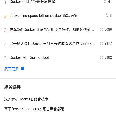
Docker 进阶之镜像分层详解
41
1
docker “no space left on device” 解决方案
8
2
推荐3款 Docker 认证的实用免费插件，帮助您快速构
9086
3
建云原生应用程序！
【云栖大会】Docker与阿里云达成战略合作 为企业级
8377
4
客户提供容器服务
Docker with Spring Boot
8382
5
Docker镜像：Ubuntu支持systemctl、SSH和VNC
11
6
Docker启动后怎样运行jar包文件
7
7
相关课程
深入解析Docker容器化技术
Docker私有仓库
162
8
基于Docker与Jenkins实现自动化部署
快速搭建Docker环境
9
9