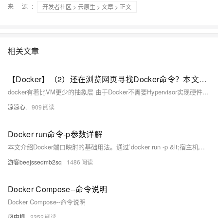
来 源：
开发者社区
>
云原生
>
文章
> 正文
相关文章
【Docker】（2）还在浏览网页寻找Docker命令？本文全面列举与使用Docker里的各个命令！想要什么命令直接从本文拿！
docker有着比VM更少的抽象层 由于Docker不需要Hypervisor实现硬件资源虚拟化，运行在Docker容器上的程序直接使用的都是实际物理机的硬件资源 因此在CPU、内存利用率上Docker将会在效率上有明显优势 docker利用的时宿主机的内核，而不需要加载操作系统OS内核 当新建一个容器时，Docker不需要和虚拟机一样重新加载一个操作系统内核 进而避免引寻、加载操作系统内核返回等比较费时费资源的过程，当新建一个虚拟机时，虚拟机软件需要加载OS，返回新建过程时分钟级别的。 而Docker由于直接利用宿主机的操作系统，则省略了返回过程，因此新建一个Docker容器只需
凉凉心.
909
Docker run命令-p参数详解
本文介绍Docker端口映射的基础用法。通过`docker run -p &lt;宿主机端口&gt;:&lt;容器端口&gt;`实现端口映射，例如`-p 5000:80`将宿主机5000端口映射到容器80端口，外部访问宿主机5000端口时流量会转发至容器内部的80端口。示例命令中，`-d`用于后台运行，`--restart=always`确保容器自动重启，`--name`指定容器名称。部署完成后可通过`http://服务器IP地址:5000`验证服务是否正常运行。
游客beejssedmb2sq
1486
Docker Compose--命令说明
Docker Compose--命令说明
凤中枫
2352