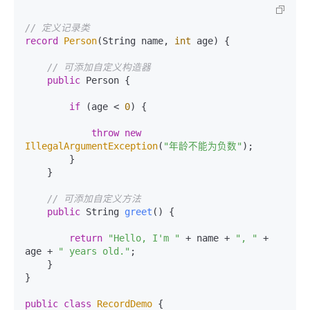
// 定义记录类
record
Person
(String name, 
int
 age)
 {

// 可添加自定义构造器
public
 Person {

if
 (age < 
0
) {

throw
new
IllegalArgumentException
(
"年龄不能为负数"
);

        }

    }

// 可添加自定义方法
public
 String 
greet
()
 {

return
"Hello, I'm "
 + name + 
", "
 + 
age + 
" years old."
;

    }

}

public
class
RecordDemo
 {
