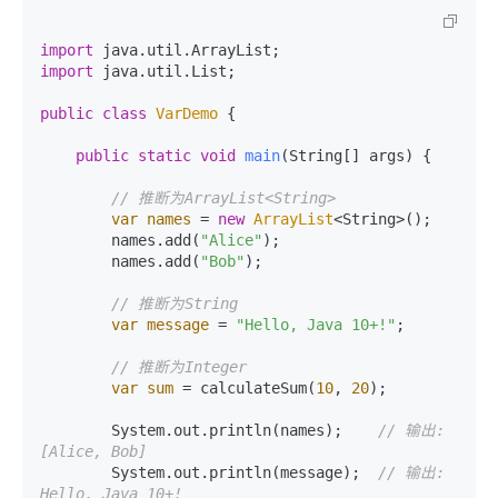
import
import
 java.util.List;

public
class
VarDemo
 {

public
static
void
main
(String[] args)
 {

// 推断为ArrayList<String>
var
names
=
new
ArrayList
<String>();

        names.add(
"Alice"
);

        names.add(
"Bob"
);

// 推断为String
var
message
=
"Hello, Java 10+!"
;

// 推断为Integer
var
sum
=
 calculateSum(
10
, 
20
);

        System.out.println(names);    
// 输出: 
[Alice, Bob]
        System.out.println(message);  
// 输出: 
Hello, Java 10+!