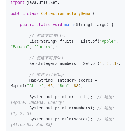
import
 java.util.Set;

public
class
CollectionFactoryDemo
 {

public
static
void
main
(String[] args)
 {

// 创建不可变List
        List<String> fruits = List.of(
"Apple"
, 
"Banana"
, 
"Cherry"
);

// 创建不可变Set
        Set<Integer> numbers = Set.of(
1
, 
2
, 
3
);

// 创建不可变Map
        Map<String, Integer> scores = 
Map.of(
"Alice"
, 
95
, 
"Bob"
, 
88
);

        System.out.println(fruits);  
// 输出: 
[Apple, Banana, Cherry]
        System.out.println(numbers); 
// 输出: 
[1, 2, 3]
        System.out.println(scores);  
// 输出: 
{Alice=95, Bob=88}