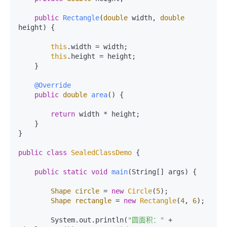
public
Rectangle
(
double
 width, 
double
height)
 {

this
.width = width;

this
.height = height;

    }

@Override
public
double
area
()
 {

return
 width * height;

    }

}

public
class
SealedClassDemo
 {

public
static
void
main
(String[] args)
 {

Shape
circle
=
new
Circle
(
5
);

Shape
rectangle
=
new
Rectangle
(
4
, 
6
);

        System.out.println(
"圆面积："
 + 