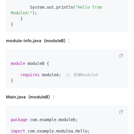
        System.out.println(
"Hello from 
ModuleA!"
);

    }

module-info.java（moduleB）
：
module
 moduleB {

requires
 moduleA;  
// 依赖moduleA
Main.java（moduleB）
：
package
 com.example.moduleb;

import
 com.example.modulea.Hello;
