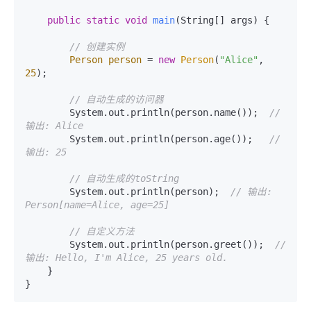
public
static
void
main
(String[] args)
 {

// 创建实例
Person
person
=
new
Person
(
"Alice"
, 
25
);

// 自动生成的访问器
        System.out.println(person.name());  
// 
输出: Alice
        System.out.println(person.age());   
// 
输出: 25
// 自动生成的toString
        System.out.println(person);  
// 输出: 
Person[name=Alice, age=25]
// 自定义方法
        System.out.println(person.greet());  
// 
输出: Hello, I'm Alice, 25 years old.
    }
