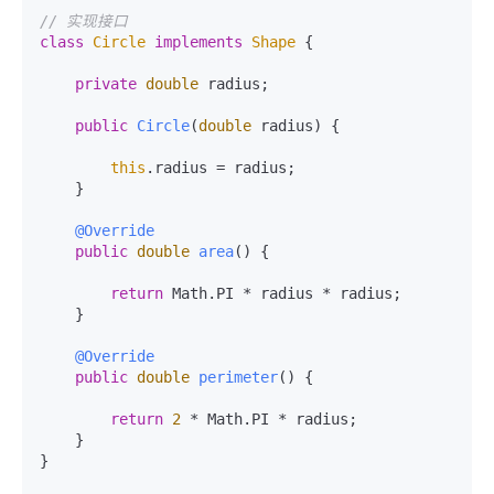
// 实现接口
class
Circle
implements
Shape
 {

private
double
 radius;

public
Circle
(
double
 radius)
 {

this
.radius = radius;

    }

@Override
public
double
area
()
 {

return
 Math.PI * radius * radius;

    }

@Override
public
double
perimeter
()
 {

return
2
 * Math.PI * radius;

    }

}
