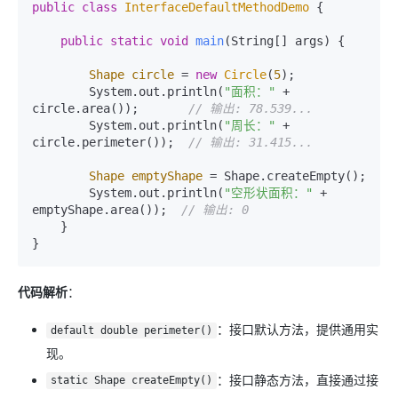
public
class
InterfaceDefaultMethodDemo
 {

public
static
void
main
(String[] args)
 {

Shape
circle
=
new
Circle
(
5
);

        System.out.println(
"面积："
 + 
circle.area());       
// 输出: 78.539...
        System.out.println(
"周长："
 + 
circle.perimeter());  
// 输出: 31.415...
Shape
emptyShape
=
 Shape.createEmpty();

        System.out.println(
"空形状面积："
 + 
emptyShape.area());  
// 输出: 0
    }

代码解析
：
：接口默认方法，提供通用实
default double perimeter()
现。
：接口静态方法，直接通过接
static Shape createEmpty()