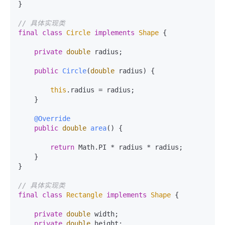
}

// 具体实现类
final
class
Circle
implements
Shape
 {

private
double
 radius;

public
Circle
(
double
 radius)
 {

this
.radius = radius;

    }

@Override
public
double
area
()
 {

return
 Math.PI * radius * radius;

    }

}

// 具体实现类
final
class
Rectangle
implements
Shape
 {

private
double
 width;

private
double
 height;
