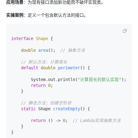
应用场景
：为现有接口添加新功能而不破坏实现类。
实操案例
：定义一个包含默认方法的接口。
interface
Shape
 {

double
area
()
;  
// 抽象方法
// 默认方法：计算周长
default
double
perimeter
()
 {

        System.out.println(
"计算周长的默认实现"
);

return
0
;

    }

// 静态方法：创建空形状
static
 Shape 
createEmpty
()
 {

return
 () -> 
0
;  
// Lambda实现抽象方法
    }

}
