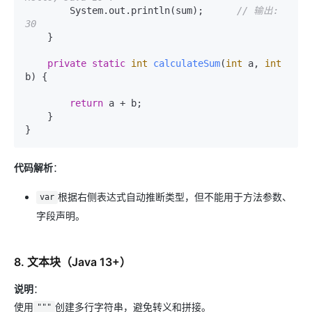
        System.out.println(sum);      
// 输出: 
30
    }

private
static
int
calculateSum
(
int
 a, 
int
b)
 {

return
 a + b;

    }

代码解析
：
根据右侧表达式自动推断类型，但不能用于方法参数、
var
字段声明。
8. 文本块（Java 13+）
说明
：
使用
创建多行字符串，避免转义和拼接。
"""