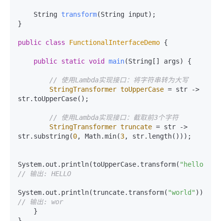
    String 
transform
(String input)
;

}

public
class
FunctionalInterfaceDemo
 {

public
static
void
main
(String[] args)
 {

// 使用Lambda实现接口：将字符串转为大写
StringTransformer
toUpperCase
=
 str -> 
str.toUpperCase();

// 使用Lambda实现接口：截取前3个字符
StringTransformer
truncate
=
 str -> 
str.substring(
0
, Math.min(
3
, str.length()));

System.out.println(toUpperCase.transform(
"hello"
)
// 输出: HELLO
System.out.println(truncate.transform(
"world"
));   
// 输出: wor
    }
