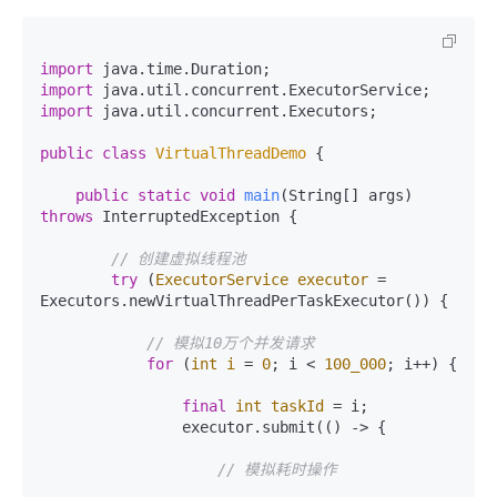
import
import
import
 java.util.concurrent.Executors;

public
class
VirtualThreadDemo
 {

public
static
void
main
(String[] args)
throws
 InterruptedException {

// 创建虚拟线程池
try
 (
ExecutorService
executor
=
Executors.newVirtualThreadPerTaskExecutor()) {

// 模拟10万个并发请求
for
 (
int
i
=
0
; i < 
100_000
; i++) {

final
int
taskId
=
 i;

                executor.submit(() -> {

// 模拟耗时操作