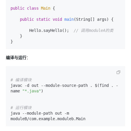
public
class
Main
 {

public
static
void
main
(String[] args)
 {

        Hello.sayHello();  
// 调用moduleA的类
    }

编译与运行
：
# 编译模块
javac -d out --module-source-path . $(find . -
name 
"*.java"
)

# 运行模块
java --module-path out -m 