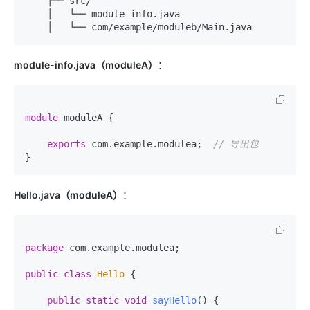
    ├── src/

    │   └── module-info.java

module-info.java（moduleA）
：
module
 moduleA {

exports
 com.example.modulea;  
// 导出包
Hello.java（moduleA）
：
package
 com.example.modulea;

public
class
Hello
 {

public
static
void
sayHello
()
 {
