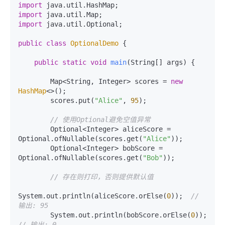
import
import
import
 java.util.Optional;

public
class
OptionalDemo
 {

public
static
void
main
(String[] args)
 {

        Map<String, Integer> scores = 
new
HashMap
<>();

        scores.put(
"Alice"
, 
95
);

// 使用Optional避免空值异常
        Optional<Integer> aliceScore = 
Optional.ofNullable(scores.get(
"Alice"
));

        Optional<Integer> bobScore = 
Optional.ofNullable(scores.get(
"Bob"
));

// 存在则打印，否则提供默认值
System.out.println(aliceScore.orElse(
0
));  
// 
输出: 95
        System.out.println(bobScore.orElse(
0
));    
// 输出: 0