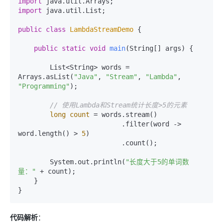
import
import
 java.util.List;

public
class
LambdaStreamDemo
 {

public
static
void
main
(String[] args)
 {

        List<String> words = 
Arrays.asList(
"Java"
, 
"Stream"
, 
"Lambda"
, 
"Programming"
);

// 使用Lambda和Stream统计长度>5的元素
long
count
=
 words.stream()

                          .filter(word -> 
word.length() > 
5
)

                          .count();

        System.out.println(
"长度大于5的单词数
量："
 + count);

    }

代码解析
：