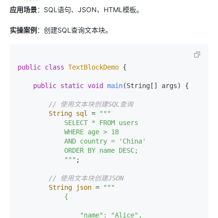
应用场景
：SQL语句、JSON、HTML模板。
实操案例
：创建SQL查询文本块。
public
class
TextBlockDemo
 {

public
static
void
main
(String[] args)
 {

// 使用文本块创建SQL查询
String
sql
=
"""

            SELECT * FROM users

            WHERE age > 18

            AND country = 'China'

            ORDER BY name DESC;

            """
;

// 使用文本块创建JSON
String
json
=
"""

            {

                "name": "Alice",
