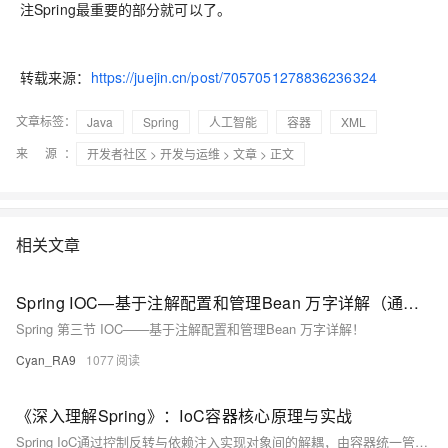
注Spring最重要的部分就可以了。
转载来源：
https://juejin.cn/post/7057051278836236324
文章标签：
Java
Spring
人工智能
容器
XML
来 源：
开发者社区
>
开发与运维
>
文章
> 正文
相关文章
Spring IOC—基于注解配置和管理Bean 万字详解（通俗易懂）
Spring 第三节 IOC——基于注解配置和管理Bean 万字详解！
Cyan_RA9
1077
《深入理解Spring》：IoC容器核心原理与实战
Spring IoC通过控制反转与依赖注入实现对象间的解耦，由容器统一管理Bean的生命周期与依赖关系。支持XML、注解和Java配置三种方式，结合作用域、条件化配置与循环依赖处理等机制，提升应用的可维护性与可测试性，是现代Java开发的核心基石。