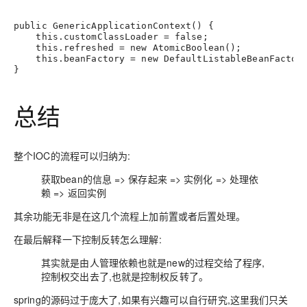
public
GenericApplicationContext
()
this
.customClassLoader = 
false
;
this
.refreshed = 
new
AtomicBoolean
();
this
.beanFactory = 
new
DefaultListableBeanFactor
}
总结
整个IOC的流程可以归纳为:
获取bean的信息 => 保存起来 => 实例化 => 处理依
赖 => 返回实例
其余功能无非是在这几个流程上加前置或者后置处理。
在最后解释一下控制反转怎么理解:
其实就是由人管理依赖也就是new的过程交给了程序,
控制权交出去了,也就是控制权反转了。
spring的源码过于庞大了,如果有兴趣可以自行研究,这里我们只关