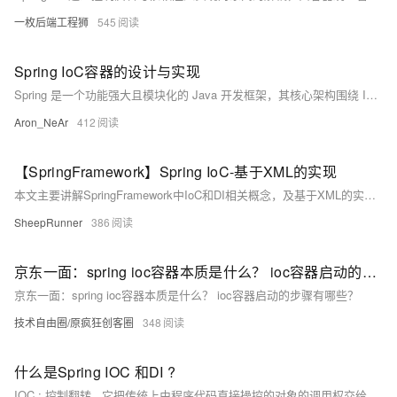
一枚后端工程狮
545
Spring IoC容器的设计与实现
Spring 是一个功能强大且模块化的 Java 开发框架，其核心架构围绕 IoC 容器、AOP、数据访问与集成、Web 层支持等展开。其中，`BeanFactory` 和 `ApplicationContext` 是 Spring 容器的核心组件，分别定位为基础容器和高级容器，前者提供轻量级的 Bean 管理，后者扩展了事件发布、国际化等功能。
Aron_NeAr
412
【SpringFramework】Spring IoC-基于XML的实现
本文主要讲解SpringFramework中IoC和DI相关概念，及基于XML的实现方式。
SheepRunner
386
京东一面：spring ioc容器本质是什么？ ioc容器启动的步骤有哪些？
京东一面：spring ioc容器本质是什么？ ioc容器启动的步骤有哪些？
技术自由圈/原疯狂创客圈
348
什么是Spring IOC 和DI ?
IOC : 控制翻转 , 它把传统上由程序代码直接操控的对象的调用权交给容 器，通过容器来实现对象组件的装配和管理。所谓的“控制反转”概念就是对组件对象控制权的转 移，从程序代码本身转移到了外部容器。 DI : 依赖注入，在我们创建对象的过程中，把对象依赖的属性注入到我们的类中。