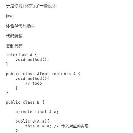
于是你对此进行了一些设计:
java
体验AI代码助手
代码解读
复制代码
interface
A
void
method
()
;
}
public
class
AImpl
void
method
()
{
// todo
    }
}
public
class
B
 {

private
final
 A a;  
public
B
(A a)
{
this
.a = a; 
// 传入对应的实现    
    }