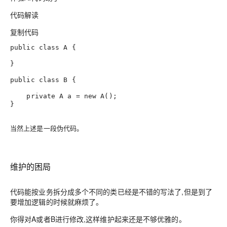
代码解读
复制代码
public
class
A
 {

}
public
class
B
 {

private
A
a
=
new
A
();
}
当然上述是一段伪代码。
维护的困局
代码能按业务拆分成多个不同的类已经是不错的写法了,但是到了
要增加逻辑的时候就麻烦了。
你得对A或者B进行修改,这样维护起来还是不够优雅的。