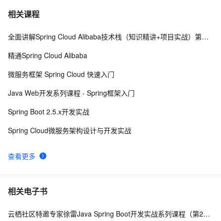
spring boot 2以上版本整合mybatis
1
7
相关课程
全面讲解Spring Cloud Alibaba技术栈（知识精讲+项目实战）第三阶段
Spring事务传播行为
7
8
精通Spring Cloud Alibaba
Spring(十一)之AOP
657
9
微服务框架 Spring Cloud 快速入门
spring-boot - demo
498
10
Java Web开发系列课程 - Spring框架入门
Spring Boot 2.5.x开发实战
Spring Cloud微服务架构设计与开发实战
查看更多
相关电子书
云栖社区特邀专家徐雷Java Spring Boot开发实战系列课程（第20讲）：经典面试题与阿里等名企内部招聘求职面试技巧