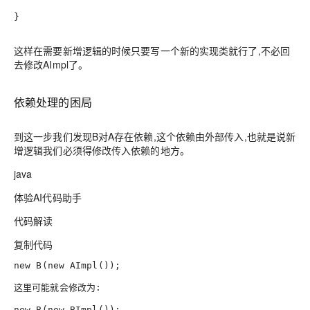
}
这样在需要新增逻辑的时候只要写一个新的实现类就行了,不必回
去修改AImpl了。
依赖处理的困局
到这一步我们发现B对A存在依赖,这个依赖由外部传入,也就是说新
增逻辑我们必须得修改传入依赖的地方。
java
体验AI代码助手
代码解读
复制代码
new
B
(
new
AImpl
());

这里可能就会修改为: 
new
B
(
new
BImpl
());
