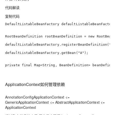
代码解读
复制代码
DefaultListableBeanFactory
defaultListableBeanFactor
RootBeanDefinition
rootBeanDefinition
=
new
RootBean
defaultListableBeanFactory.registerBeanDefinition(
"A
defaultListableBeanFactory.getBean(
"A"
);
private
final
 Map<String, BeanDefinition> beanDefini
ApplicationContext如何管理依赖
AnnotationConfigApplicationContext
<=
GenericApplicationContext
<= AbstractApplicationContext <=
ApplicationContext