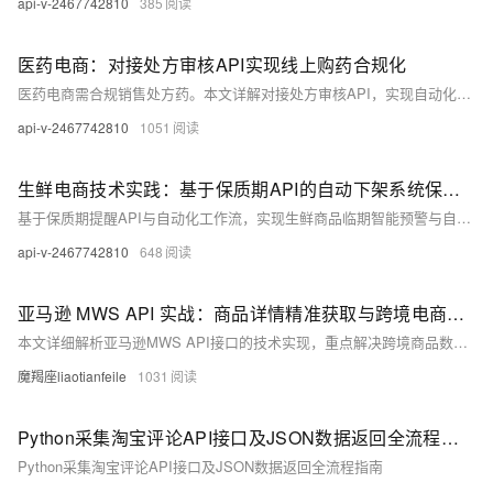
api-v-2467742810
385
医药电商：对接处方审核API实现线上购药合规化
医药电商需合规销售处方药。本文详解对接处方审核API，实现自动化真实性验证、用药合理性审查与全程留痕，满足监管要求。提升审核效率至3秒内，错误率低于0.5%，降低人力成本40%。构建审核闭环，保障安全与体验双赢。（238字）
api-v-2467742810
1051
生鲜电商技术实践：基于保质期API的自动下架系统保障食品安全
基于保质期提醒API与自动化工作流，实现生鲜商品临期智能预警与自动下架。通过设定差异化预警阈值（如蔬菜2天、冷冻品7天），每日扫描数据库并触发下架指令，确保食品安全合规，降低损耗与客诉，提升运营效率。
api-v-2467742810
648
亚马逊 MWS API 实战：商品详情精准获取与跨境电商数据整合方案
本文详细解析亚马逊MWS API接口的技术实现，重点解决跨境商品数据获取中的核心问题。文章首先介绍MWS接口体系的特点，包括多站点数据获取、AWS签名认证等关键环节，并对比普通电商接口的差异。随后深入拆解API调用全流程，提供签名工具类、多站点客户端等可复用代码。针对跨境业务场景，文章还给出数据整合工具实现方案，支持缓存、批量处理等功能。最后通过实战示例展示多站点商品对比和批量选品分析的应用，并附常见问题解决方案。该技术方案可直接应用于跨境选品、价格监控等业务场景，帮助开发者高效获取亚马逊商品数据。
魔羯座liaotianfeile
1031
Python采集淘宝评论API接口及JSON数据返回全流程指南
Python采集淘宝评论API接口及JSON数据返回全流程指南