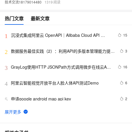
技术交流18179014480
1319
热门文章
最新文章
沉浸式集成阿里云 OpenAPI｜Alibaba Cloud API 
15
1
Toolkit for VS Code
数据服务最佳实践（2）：利用API的多版本管理能力提升
3
2
API管理效率【Dataphin V3.11】
GrayLog使用HTTP JSONPath方式调用微步在线云API
16
3
识别威胁IP
阿里云智能视觉开放平台人脸人体API测试Demo
6
4
申请google android map api key
2
5
透过【百度地图API】分析双闭包问题
5
6
Apifox对比Apipost：2025年推荐的API协作工具
12
7