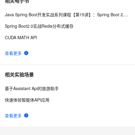
相关电子书
Java Spring Boot开发实战系列课程【第15讲】：Spring Boot 2.0 API与Spring REST Docs实战
使用ort.js的create方法加载onnx模型报错：Fetch API 
5
8
cannot load file…… URL scheme “file“ is not supported.
Spring Boot2.0实战Redis分布式缓存
091030 T 焦点在外，框架API设计
601
9
CUDA MATH API
Asp.Net Web API 2第十六课——Parameter Binding in 
5
10
查看更多
ASP.NET Web API(参数绑定)
相关实验场景
基于Assistant Api的旅游助手
快速体验智能体API应用
查看更多