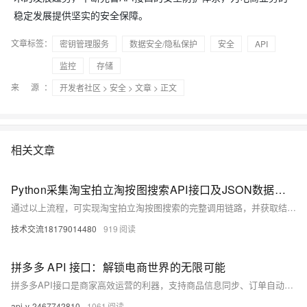
稳定发展提供坚实的安全保障。
文章标签：
密钥管理服务
数据安全/隐私保护
安全
API
监控
存储
来 源：
开发者社区
>
安全
>
文章
> 正文
相关文章
Python采集淘宝拍立淘按图搜索API接口及JSON数据返回全流程指南
通过以上流程，可实现淘宝拍立淘按图搜索的完整调用链路，并获取结构化的JSON商品数据，支撑电商比价、智能推荐等业务场景。
技术交流18179014480
919
拼多多 API 接口：解锁电商世界的无限可能
拼多多API接口是商家高效运营的利器，支持商品信息同步、订单自动化管理、营销活动对接及数据决策分析。通过API，可实现多平台信息互通、提升运营效率30%、降低错误率20%，助力销量增长50%。掌握API，赢在电商竞争起跑线。
api-v-2467742810
1061