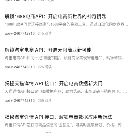
解锁1688电商API：开启电商新世界的神奇钥匙
1688电商API是连接商家与1688平台的高效工具，通过自动化同步商品、订单、库存等数据，显著提升运营效率30%以上。它省时省力、降低出错率，并支持智能补货等功能，助力企业快速拓展业务。技术小白也可轻松接入，是电商进阶的必备利器。
api-v-2467742810
345
解锁淘宝电商 API：开启无限商业新可能
淘宝电商API如同一把“智能钥匙”，赋能商家实现智能选品、精准营销、高效库存管理与深度数据分析。通过实时数据洞察市场趋势，优化运营决策，提升转化率与用户满意度，助力电商企业降本增效，抢占市场先机。
api-v-2467742810
225
揭秘天猫详情 API 接口：开启电商数据新大门
天猫详情API接口是电商数据利器，助力选品、市场调研与销售预测。通过获取商品价格、销量、评价等信息，提升决策效率，赋能企业精准运营，抢占市场先机。
api-v-2467742810
266
揭秘淘宝详情 API 接口：解锁电商数据应用新玩法
淘宝详情API是获取商品信息的“金钥匙”，可实时抓取标题、价格、库存等数据，广泛应用于电商分析、比价网站与智能选品。合法调用，助力精准营销与决策，推动电商高效发展。（238字）