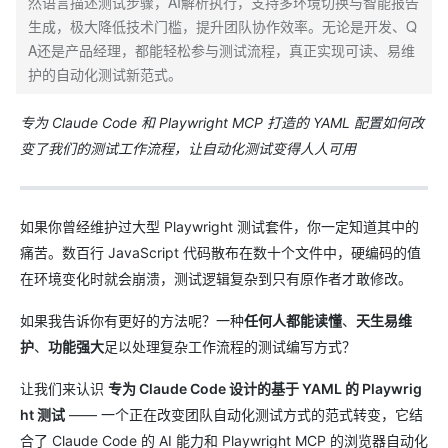
然语言描述测试步骤，AI解析执行，支持多环境切换与智能报告
生成，极大降低技术门槛，提升团队协作效率。无论是开发、Q
A还是产品经理，都能轻松参与测试流程，真正实现可读、易维
护的自动化测试新范式。
专为 Claude Code 和 Playwright MCP 打造的 YAML 配置如何改
变了我们的测试工作流程，让自动化测试变得人人可用
如果你曾经维护过大型 Playwright 测试套件，你一定知道其中的
痛苦。数百行 JavaScript 代码散布在数十个文件中，硬编码的值
在环境变化时就会崩溃，测试逻辑复杂到只有原作者才敢修改。
如果我告诉你有更好的方法呢？一种
任何人都能读懂
、
天生易维
护
、
功能强大
足以处理复杂工作流程的测试编写方式？
让我们来认识
专为 Claude Code 设计的基于 YAML 的 Playwrig
ht 测试
—— 一个正在改变团队自动化测试方式的范式转变，它结
合了 Claude Code 的 AI 能力和 Playwright MCP 的浏览器自动化