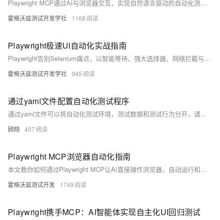
Playwright MCP通过AI与浏览器交互，实现自然语言驱动的自动化测试。它降低门槛、提升效率，助力测试工程师聚焦高价值工作，是探索性测试与快速验证的新利器。
霍格沃兹测试开发学社
1168
Playwright极速UI自动化实战指南
Playwright告别Selenium痛点，以智能等待、强大选择器、网络拦截与多设备模拟四大利器，提升自动化效率与稳定性。本文通过实战代码详解其加速秘籍，助你构建高效、可靠的UI测试方案。
霍格沃兹测试开发学社
945
通过yaml文件配置自动化测试程序
通过yaml文件可以将自动化测试环境，测试数据和测试行为分开，请看一下案例
顾翔
407
Playwright MCP浏览器自动化指南
本文教你如何通过Playwright MCP让AI直接操作浏览器，自动运行和调试代码，无需手动切换界面。只需简单配置，即可用自然语言指挥AI完成页面操作、问题排查与自主修复，真正实现自动化高效开发。
霍格沃兹测试开发
1749
Playwright携手MCP：AI智能体实现自主化UI回归测试