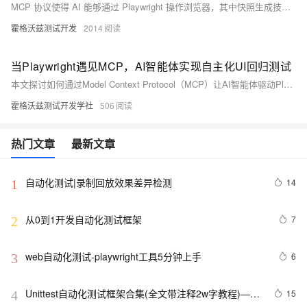
MCP 协议使得 AI 能够通过 Playwright 操作浏览器，其中快照生成技术将页面状态转化为 LLM 可理解的文本，成为驱动自动化测试的关键。该方式适用于探索性测试和快速验证，但目前仍面临快照信息缺失、元素定位不稳定、成本高、复杂场景适应性差以及结果确定性不足等挑战。人机协同被认为是未来更可行的方向，AI 负责执行固定流程，人类则专注策略与验证。
霍格沃兹测试开发
2014
当Playwright遇见MCP，AI智能体实现自主化UI回归测试
本文探讨如何通过Model Context Protocol（MCP）让AI智能体驱动Playwright实现端到端自动化测试。重点解析快照技术的实现原理与实战流程，同时深入剖析其在信息丢失、元素定位、成本效率及逻辑复杂性等方面的现实挑战。
霍格沃兹测试开发学社
506
热门文章
最新文章
自动化测试|录制回放效果差异检测
14
1
从0到1开发自动化测试框架
7
2
web自动化测试-playwright工具5分钟上手
6
3
Unittest自动化测试框架合集(全文带注释2w字教程)——
15
4