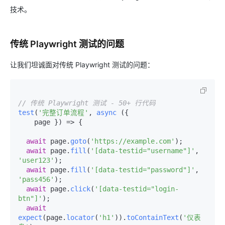
技术。
传统 Playwright 测试的问题
让我们坦诚面对传统 Playwright 测试的问题：
// 传统 Playwright 测试 - 50+ 行代码
test
(
'完整订单流程'
, 
async
 ({

    page }) => {

await
 page.
goto
(
'https://example.com'
);

await
 page.
fill
(
'[data-testid="username"]'
, 
'user123'
);

await
 page.
fill
(
'[data-testid="password"]'
, 
'pass456'
);

await
 page.
click
(
'[data-testid="login-
btn"]'
);

await
expect
(page.
locator
(
'h1'
)).
toContainText
(
'仪表