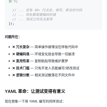
盘'
);

// ... 还有 40+ 行点击、填写、断言的代码
// ... 到处都是硬编码的值
// ... 测试之间无法复用
问题所在：
❌
冗长复杂
— 简单操作被埋没在样板代码中
❌
硬编码值
— 环境变化就会导致一切崩溃
❌
复用性差
— 复制粘贴导致维护噩梦
❌
技术门槛
— 只有开发人员能编写/修改测试
❌
逻辑分散
— 相关测试散落在不同文件中
YAML 革命：让测试变得有意义
现在想象一下用 YAML 编写的同样测试：