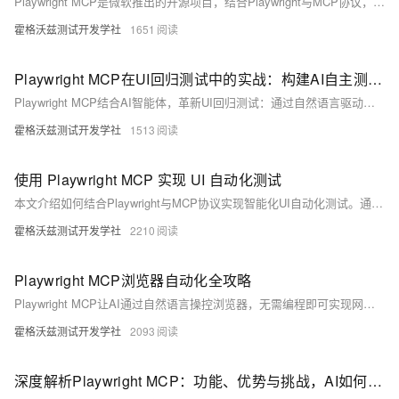
Playwright MCP是微软推出的开源项目，结合Playwright与MCP协议，让AI通过结构化数据直接操作浏览器。告别传统视觉识别，实现高效、精准的网页自动化，广泛应用于测试、爬虫、办公自动化等场景，大幅提升效率与可靠性。
霍格沃兹测试开发学社
1651
Playwright MCP在UI回归测试中的实战：构建AI自主测试智能体
Playwright MCP结合AI智能体，革新UI回归测试：通过自然语言驱动浏览器操作，降低脚本编写门槛，提升测试效率与覆盖范围。借助快照解析、智能定位与Jira等工具集成，实现从需求描述到自动化执行的闭环，推动测试迈向智能化、民主化新阶段。
霍格沃兹测试开发学社
1513
使用 Playwright MCP 实现 UI 自动化测试
本文介绍如何结合Playwright与MCP协议实现智能化UI自动化测试。通过自然语言指令控制浏览器，降低技术门槛，提升效率，并涵盖环境搭建、核心功能、实战案例及最佳实践，展现对话式自动化的未来趋势。
霍格沃兹测试开发学社
2210
Playwright MCP浏览器自动化全攻略
Playwright MCP让AI通过自然语言操控浏览器，无需编程即可实现网页自动化。支持智能元素识别、多浏览器操作与动态交互，广泛应用于搜索、数据抓取、自动发布等场景，大幅提升效率，降低技术门槛，是浏览器自动化的新范式。
霍格沃兹测试开发学社
2093
深度解析Playwright MCP：功能、优势与挑战，AI如何提升测试效率与覆盖率