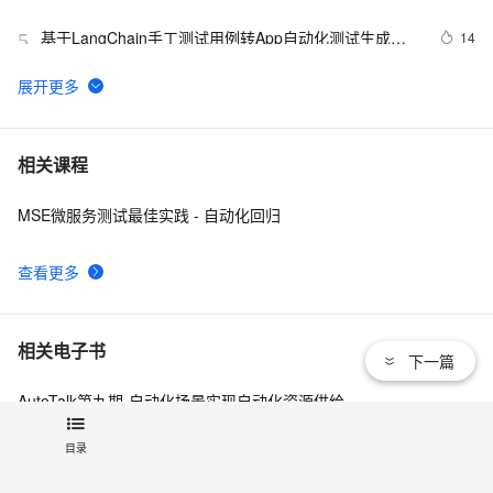
从0到1学会unittest框架
基于LangChain手工测试用例转App自动化测试生成工
14
5
具
Python 高级编程与实战：构建自动化测试框架
8
6
浅谈自动化测试的价值和常见误区
6
7
相关课程
MSE微服务测试最佳实践 - 自动化回归
自动化测试项目实战笔记(四)：测试用户登录（账号密码
7
8
错误，成功，出现弹框等情况）
查看更多
python+pytest接口自动化(11)-测试函数、测试类/测试方
4
9
法的封装
利用pytest hook函数实现自动化测试结果推送企业微信
10
10
相关电子书
下一篇
AutoTalk第九期-自动化场景实现自动化资源供给
AutoTalk第八期：自动化场景之高效创建安全合规新账号
目录
AutoTalk第六期：自动化工具-OpenAPI错误诊断