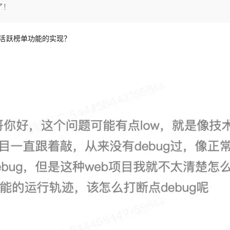
Deepseek-v4-pro
HappyHors
了！
同享
万小智 AI 建站低至 15元/月
Qoder CN
AI 短剧/漫剧
云原生数据库 
快递物流查询
WordPress
成为服务伙
高校合作
点，立即开启云上创新
覆盖公网/内网、递归/权威、移动APP等全场景解析服务
送.CN域名，送备案服务码
基于千问大模型等，支持代码智能生成、研发智能问答
AI助力短剧
态智能体模型
旗舰 MoE 大模型，百万上下文与顶尖推理能力
图生视频，流
Ubuntu
服务生态伙伴
云工开物
企业应用
户活跃榜单功能的实现？
Works
Night Plan 支持 Qwen 3.8-Max
云原生大数据计算服务 MaxCompute
AI 办公
容器服务 Kub
NEW
GLM-5.2
Wan2.7-T
Red Hat
30+ 款产品免费体验
Data Agent 驱动的一站式 Data+AI 开发治理平台
夜间 5 折，Qwen/Meoo/TokenPlan 客户专享
面向分析的企业级SaaS模式云数据仓库
AI智能应用
提供一站式管
科研合作
视觉 Coding、空间感知、多模态思考等全面升级
1M上下文，专为长程任务能力而生
ERP
堂（旗舰版）
SUSE
智能客服
CRM
防护产品
2个月
自动承接线索
建站小程序
OA 办公系统
AI 应用构建
大模型原生
力提升
财税管理
模板建站
Qoder
大模型服务平台百炼-应用模版
HOT
NEW
面向真实软件
个人版上线、团队版降价；千问3.8-Max首发发尝鲜
丰富多元化的应用模版和解决方案
400电话
定制建站
万有无界
大模型服务平台百炼-智能体
方案
广告营销
模板小程序
的模型效果
灵活可视化地构建企业级 Agent
定制小程序
秒悟
人工智能平台 PAI
APP 开发
云端极速 AI 
新一代 AI 视频生成模型，深度适配广告营销等场景
AI Native 的算法工程平台，一站式完成建模、训练、推理服务部署
建站系统