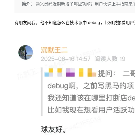
存储
天池大赛
Qwen3.7-Plus
简介：
通义灵码近期新增了哪些功能？用户快速上手指南来
云解析DNS
解决方案免费试用 新老
电子合同
最高领取价值200元试用
能看、能想、能动手的多模
安全
网络与CDN
AI 算法大赛
畅捷通
有朋友问我，他不知道怎么在技术派中 debug，比如说想看用
大数据开发治理平台 Data
AI 产品 免费试用
网络
安全
云开发大赛
Qwen3-VL-Plus
Tableau 订阅
1亿+ 大模型 tokens 和 
可观测
入门学习赛
中间件
AI空中课堂在线直播课
云防火墙
140+云产品 免费试用
上云与迁云
云原生的云上边界网络安全
产品新客免费试用，最长1
数据库
生态解决方案
大模型服务
企业出海
大模型ACA认证体验
大数据计算
助力企业全员 AI 认知与能
行业生态解决方案
千问AI平台-Token Plan
政企业务
媒体服务
开发者生态解决方案
企业服务与云通信
千问AI平台-模型体验
AI 开发和 AI 应用解决
在线体验全尺寸、多种模态
域名与网站
Happy 系列大模型
终端用户计算
Serverless
开发工具