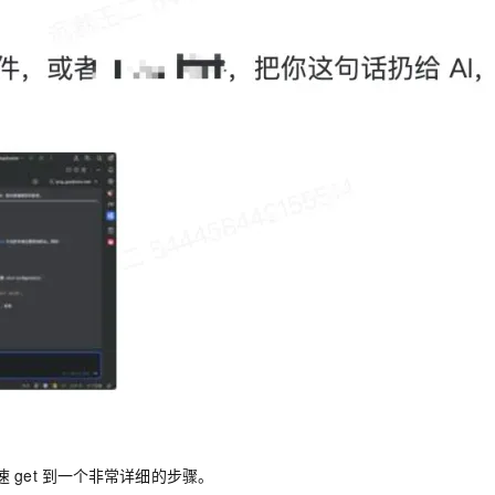
AI 应用
10分钟微调：让0.6B模型媲美235B模
多模态数据信
型
依托云原生高可用架构,实现Dify私有化部署
用1%尺寸在特定领域达到大模型90%以上效果
一个 AI 助手
超强辅助，Bol
即刻拥有 DeepSeek-R1 满血版
在企业官网、通讯软件中为客户提供 AI 客服
多种方案随心选，轻松解锁专属 DeepSeek
get 到一个非常详细的步骤。