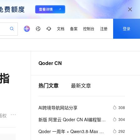
文档
备案
控制台
注册
登录
验
作计划
器
AI 活动
专业服务
服务伙伴合作计划
开发者社区
加入我们
产品动态
服务平台百炼
阿里云 OPC 创新助力计划
Qoder CN
一站式生成采购清单，支持单品或批量购买
可编辑精美 PPT 文稿
S产品伙伴计划（繁花）
峰会
CS
造的大模型服务与应用开发平台
Agency Agents：拥有专属领域专家
AI 生产力先锋
Al MaaS 服务伙伴赋能合作
域名
博文
Careers
至高可申请百万元
Qwen3.8-Max 模型上线
指
 轻松生成专业的 PPT
开启高性价比 AI 编程新体验
弹性可伸缩的云计算服务
先锋实践拓展 AI 生产力的边界
多领域专家智能体,一键组建 AI 虚拟交付团队
Token 补贴，五大权
计划
海大会
伙伴信用分合作计划
商标
问答
社会招聘
热门文章
最新文章
益加速 OPC 成功
帕鲁游戏服务器
SS
HappyHorse 打造一站式影视创作平台
飞天发布时刻
HOT
Open Search 向量检索版支
划
备案
电子书
校园招聘
联机服务器，轻松开启游戏
视频创作，一键激活电商全链路生产力
稳定、安全、高性价比、高性能的云存储服务
所见，即是所愿
持视频检索 Pipeline 功能
可视化编排打通从文字构思到成片全链路闭环
更多支持
划
公司注册
镜像站
视频生成
语音识别与合成
 智能体与工作流应用
漫剧工坊：一站式动画创作平台
AI 实训营
应用身份服务 (IDaaS)
AI跨境导航网站分享
308
合作伙伴培训与认证
划
上云迁移
站生成，高效打造优质广告素材
全接入的云上超级电脑
通过阿里云百炼高效搭建AI应用,助力高效开发
快速生产连贯的高质量长漫剧
从基础到进阶，Agent 创客手把手教你
OpenClaw 管理能力上线
版权
lScope
我要反馈
e-1.1-T2V
Qwen3-TTS-Flash
新版 阿里云 Qoder CN AI编程智能
304
查询合作伙伴
n Alibaba Cloud ISV 合作
代维服务
建企业门户网站
10 分钟搭建微信、支付宝小程序
MaxCompute MaxFrame 提
体功能介绍
畅细腻的高质量视频
离线语音合成大模型，多语言方言自适应，低延迟高稳定
创新加速
ope
Qoder 一周年 × Qwen3.8-Max 正
登录合作伙伴管理后台
我要建议
292
站，无忧落地极速上线
以可视化方式快速构建移动和 PC 门户网站
国内短信简单易用，安全可靠，秒级触达，全球覆盖200+国家和地区。
高效部署网站，快速应用到小程序
供自动弹性内存功能
式上线，多重好礼限时领