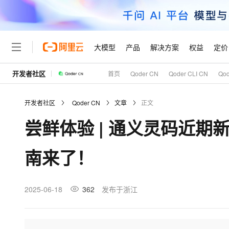
大模型
产品
解决方案
权益
定价
开发者社区
首页
Qoder CN
Qoder CLI CN
Qo
大模型
产品
解决方案
权益
定价
云市场
伙伴
服务
了解阿里云
精选产品
精选解决方案
普惠上云
产品定价
精选商城
成为销售伙伴
售前咨询
为什么选择阿里云
千问AI平台
开发者社区
Qoder CN
文章
正文
了解云产品的定价详情
大模型服务平台百炼
睿译宝，AI翻译排版一
普惠上云 官方力荐
分销伙伴
在线服务
网站建设
什么是云计算
大
尝鲜体验 | 通义灵码近
大模型服务与应用平台
上传文档即自动完成翻译和
云服务器38元/年起，超
咨询伙伴
多端小程序
技术领先
云上成本管理
售后服务
轻量应用服务器
GLM-5.2：长任务时代
官方推荐返现计划
大模型
精选产品
精选解决方案
Salesforce 国际版订阅
稳定可靠
南来了！
管理和优化成本
推荐新用户得奖励，单订单
销售伙伴合作计划
自助服务
友盟天域
安全合规
人工智能与机器学习
AI
文本生成
云数据库 RDS
Hermes Agent，打造
云工开物
无影生态合作计划
在线服务
观测云
分析师报告
自主进化，持久记忆，越用
高校专属算力普惠，学生认
计算
互联网应用开发
2025-06-18
362
发布于浙江
Qwen3.8-Max
HOT
Salesforce On Alibaba C
工单服务
Tuya 物联网平台阿里云
研究报告与白皮书
人工智能平台 PAI
快速拥有专属 OpenClaw
大模
Consulting Partner 合
大数据
容器
智能体时代全能旗舰模型
免费试用
短信专区
一站式AI开发、训练和推
蓝凌 OA
AI 大模型销售与服务生
现代化应用