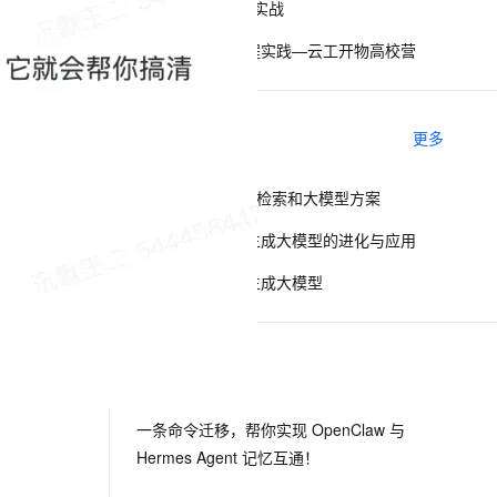
通义灵码 AI 编码实战
通义灵码高效编程实践—云工开物高校营
息提取
与 AI 智能体进行实时音视频通话
从文本、图片、视频中提取结构化的属性信息
构建支持视频理解的 AI 音视频实时通话应用
t.diy 一步搞定创意建站
构建大模型应用的安全防护体系
相关电子书
更多
通过自然语言交互简化开发流程,全栈开发支持
通过阿里云安全产品对 AI 应用进行安全防护
OpenSearch向量检索和大模型方案
通义万相：视觉生成大模型的进化与应用
达摩院通义视觉生成大模型
下一篇
一条命令迁移，帮你实现 OpenClaw 与
Hermes Agent 记忆互通！