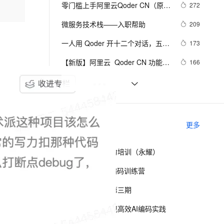
安全
我要投诉
e-1.1-I2V
Cosyvoice-V3-Flash
零门槛上手阿里云Qoder CN（原灵
272
PolarDB
上云场景组合购
Milvus 弹性伸缩功能新增节
伴
码）：免费社区版、Credits额度与
漫剧创作，剧本、分镜、视频高效生成
100%兼容MySQL、PostgreSQL，兼容Oracle，支持集中和分布式
覆盖90%+业务场景，专享组合折扣价
点支持范围
畅自然，细节丰富
高表现力语音合成大模型，语音克隆听感自然
VPN
微服务技术栈——入职帮助
209
核心功能完整说明
ernetes 版 ACK
云聚AI 严选权益
AI 原生数据库服务发布
SSL 证书
一人用 Qoder 开十二个对话，五天
2V
Fun-ASR
173
，一键激活高效办公新体验
理容器应用的 K8s 服务
精选AI产品，从模型到应用全链提效
Agent 数据网关
写完全部代码
文戏情感细腻自然，动作戏激烈拳拳到肉，实现更强表演能力
支持中英文自由切换，具备更强的噪声鲁棒性
堡垒机
【新版】阿里云  Qoder CN 功能介
166
AI 用量加速计划
云原生数据库 PolarDB
绍及配置价格表
防火墙
、识别商机，让客服更高效、服务更出色。
新老同享，达量后返
Agentic Database 发布
从 Context 到 Graph：Agent 工程
150
的四个层次
主机安全
应用
零成本开启AI编程！阿里云Qoder 
132
CN（原灵码）免费社区版功能、额
千问办公
NEW
QoderWork CN是什么？阿里云
125
AI 应用及服务市场
相关课程
度规则全解析
更多
的智能体编程平台
一站式AI生产力平台
QoderWork CN介绍：模型能力、
优势、适用场景与支持的订阅计划
AI 应用
伶鹊
阿里云大模型能力培训（永耀）
企业级人与Agent协作平台，接入和调度多个数字员工
智能客服平台，对话机器人、对话分析、智能外呼
大模型
通义灵码2.0 AI 编码训练营
大模型服务平台百炼 - 全妙
自然语言处理
通义灵码实践营第三期
应用创作平台
多模态内容创作工具，已接入 DeepSeek
数据标注
基于通义灵码实现高效AI编码实践
机器学习