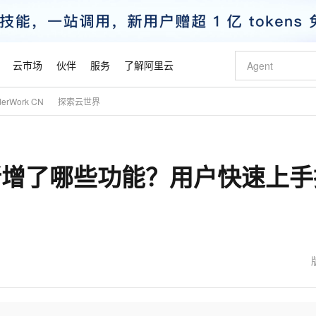
云市场
伙伴
服务
了解阿里云
derWork CN
探索云世界
AI 特惠
数据与 API
成为产品伙伴
企业增值服务
最佳实践
价格计算器
AI 场景体
基础软件
产品伙伴合
阿里云认证
市场活动
配置报价
大模型
自助选配和估算价格
步到位
智启 AI 普惠权益
产品生态集成认证中心
企业支持计划
云上春晚
域名与网站
Qwen Audio：打造专属 AI 语音助手
千问官方 MaaS 平台，为开发者和 Agent 而生，新用户赠送 1 亿 + tokens 额度
一句话生成原生
AI Coding
阿里云Maa
2026 阿里云
云服务器 E
为企业打
数据集
Windows
大模型认证
模型
NEW
NEW
期新增了哪些功能？用户快速上手
格式还原
值低价云产品抢先购
至高享 1亿+免费 tokens，加速 Al 应用落地
提供智能易用的域名与建站服务
Qwen-Audio-3.0-Realtime 端到端实时语音角色扮演
输入一句话想法,
智能编程，一键
安全可靠、
产品生态伙伴
专家技术服务
云上奥运之旅
弹性计算合作
阿里云中企出
手机三要素
宝塔 Linux
全部认证
价格优势
开源旗舰模型
即刻拥有 DeepSeek-V4-Pro
阿里云 OPC 创新助力计划
千问大模型
一键部署幻兽
AI 电商营销
对象存储 O
大模型
产品生态伙伴工作台
企业增值服务台
云栖战略参考
云存储合作计
云栖大会
身份实名认证
CentOS
训练营
推动算力普惠，释放技术红利
最高返9万
真正可用的 1M 上下文,一次完成代码全链路开发
快速构建应用程序和网站，即刻迈出上云第一步
轻松解锁专属 DeepSeek-V4-Pro
至高百万元 Token 补贴，加速一人公司成长
多元化、高性能、安全可靠的大模型服务
一键购买专属
从图文生成到
云上的中国
数据库合作计
活动全景
短信
Docker
图片和
自进化智能体
5 分钟轻松部署专属 QwenPaw
Token Plan 模型订阅计划
数字证书管理服务（原SSL证书）
高效搭建 AI
AI 广告创作
无影云电脑
企业成长
NEW
HOT
信息公告
看见新力量
云网络合作计
OCR 文字识别
JAVA
越聪明
证享300元代金券
全托管，含MySQL、PostgreSQL、SQL Server、MariaDB多引擎
Qwen3.8-Max 首发尝鲜，限时加量 10 倍，夜间低至2折
实现全站HTTPS，呈现可信的WEB访问
从聊天伙伴进化为能主动干活的本地数字员工
图文、视频一
随时随地安
魔搭 Mode
Kimi-K3
HappyHors
NEW
loud
服务实践
官网公告
金融模力时刻
Salesforce O
版
发票查验
全能环境
Claude Code + GStack 打造工程团队
千问办公，限时限量积分加倍
Qoder
低代码高效构
AI 建站
短信服务
型
NEW
作计划
Kimi 最新旗舰模型，长程编程与推理利器
让文字生成流
计划
创新中心
魔搭 ModelSc
健康状态
理服务
让AI从“聊天伙伴”进化为能干活的“数字员工”
安装技能 GStack，拥有专属 AI 工程团队
你的AI工作搭子，覆盖日常办公高频场景
面向真实软件的智能体编程平台
0 代码专业建
客户案例
天气预报查询
操作系统
态合作计划