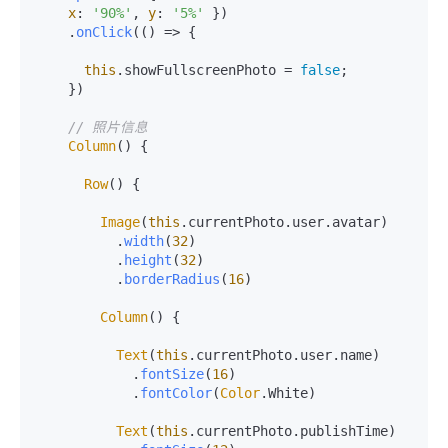
x
: 
'90%'
, 
y
: 
'5%'
 })

    .
onClick
(
() =>
 {

this
.
showFullscreenPhoto
 = 
false
;

    })

// 照片信息
Column
() {

Row
() {

Image
(
this
.
currentPhoto
.
user
.
avatar
)

          .
width
(
32
)

          .
height
(
32
)

          .
borderRadius
(
16
)

Column
() {

Text
(
this
.
currentPhoto
.
user
.
name
)

            .
fontSize
(
16
)

            .
fontColor
(
Color
.
White
)

Text
(
this
.
currentPhoto
.
publishTime
)
