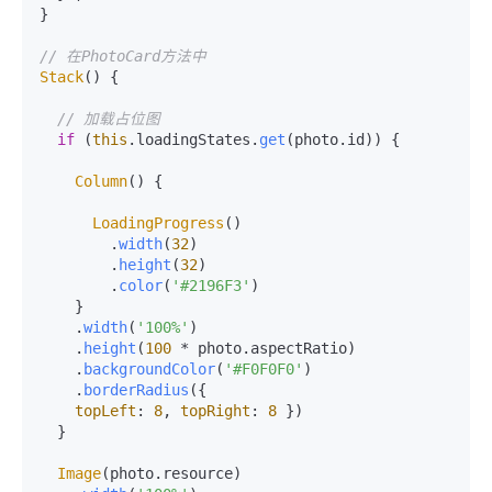
}

// 在PhotoCard方法中
Stack
() {

// 加载占位图
if
 (
this
.
loadingStates
.
get
(photo.
id
)) {

Column
() {

LoadingProgress
()

        .
width
(
32
)

        .
height
(
32
)

        .
color
(
'#2196F3'
)

    }

    .
width
(
'100%'
)

    .
height
(
100
 * photo.
aspectRatio
)

    .
backgroundColor
(
'#F0F0F0'
)

    .
borderRadius
({

topLeft
: 
8
, 
topRight
: 
8
 })

  }

Image
(photo.
resource
)
