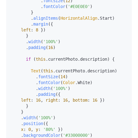
            .
fontSize
(
12
)

            .
fontColor
(
'#E0E0E0'
)

        }

        .
alignItems
(
HorizontalAlign
.
Start
)

        .
margin
({

left
: 
8
 })

      }

      .
width
(
'100%'
)

      .
padding
(
16
)

if
 (
this
.
currentPhoto
.
description
) {

Text
(
this
.
currentPhoto
.
description
)

          .
fontSize
(
14
)

          .
fontColor
(
Color
.
White
)

          .
width
(
'100%'
)

          .
padding
({

left
: 
16
, 
right
: 
16
, 
bottom
: 
16
 })

      }

    }

    .
width
(
'100%'
)

    .
position
({

x
: 
0
, 
y
: 
'80%'
 })

    .
backgroundColor
(
'#33000000'
)
