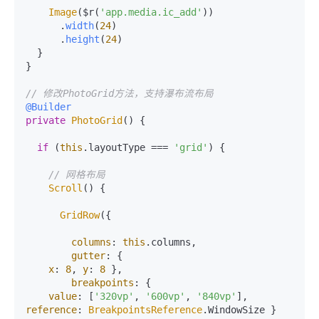
Image
($r(
'app.media.ic_add'
))

      .
width
(
24
)

      .
height
(
24
)

  }

}

// 修改PhotoGrid方法，支持瀑布流布局
@Builder
private
PhotoGrid
() {

if
 (
this
.
layoutType
 === 
'grid'
) {

// 网格布局
Scroll
() {

GridRow
({

columns
: 
this
.
columns
,

gutter
: {

x
: 
8
, 
y
: 
8
 },

breakpoints
: {

value
: [
'320vp'
, 
'600vp'
, 
'840vp'
], 
reference
: 
BreakpointsReference
.
WindowSize
 }
