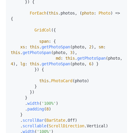
      }) {

ForEach
(
this
.
photos
, 
(
photo
: 
Photo
) =>
{

GridCol
({

span
: {

xs
: 
this
.
getPhotoSpan
(photo, 
2
), 
sm
: 
this
.
getPhotoSpan
(photo, 
3
), 

md
: 
this
.
getPhotoSpan
(photo, 
4
), 
lg
: 
this
.
getPhotoSpan
(photo, 
6
) } 

          }) {

this
.
PhotoCard
(photo)

          }

        })

      }

      .
width
(
'100%'
)

      .
padding
(
8
)

    }

    .
scrollBar
(
BarState
.
Off
)

    .
scrollable
(
ScrollDirection
.
Vertical
)

    .
width
(
'100%'
)
