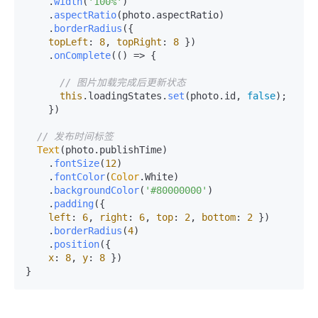
    .
width
(
'100%'
)

    .
aspectRatio
(photo.
aspectRatio
)

    .
borderRadius
({

topLeft
: 
8
, 
topRight
: 
8
 })

    .
onComplete
(
() =>
 {

// 图片加载完成后更新状态
this
.
loadingStates
.
set
(photo.
id
, 
false
);

    })

// 发布时间标签
Text
(photo.
publishTime
)

    .
fontSize
(
12
)

    .
fontColor
(
Color
.
White
)

    .
backgroundColor
(
'#80000000'
)

    .
padding
({

left
: 
6
, 
right
: 
6
, 
top
: 
2
, 
bottom
: 
2
 })

    .
borderRadius
(
4
)

    .
position
({

x
: 
8
, 
y
: 
8
 })
