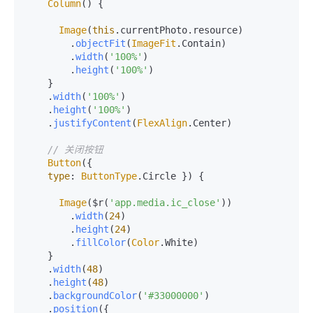
Column
() {

Image
(
this
.
currentPhoto
.
resource
)

        .
objectFit
(
ImageFit
.
Contain
)

        .
width
(
'100%'
)

        .
height
(
'100%'
)

    }

    .
width
(
'100%'
)

    .
height
(
'100%'
)

    .
justifyContent
(
FlexAlign
.
Center
)

// 关闭按钮
Button
({

type
: 
ButtonType
.
Circle
 }) {

Image
($r(
'app.media.ic_close'
))

        .
width
(
24
)

        .
height
(
24
)

        .
fillColor
(
Color
.
White
)

    }

    .
width
(
48
)

    .
height
(
48
)

    .
backgroundColor
(
'#33000000'
)

    .
position
({
