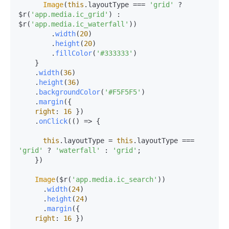
Image
(
this
.
layoutType
 === 
'grid'
 ? 
$r(
'app.media.ic_grid'
) : 
$r(
'app.media.ic_waterfall'
))

        .
width
(
20
)

        .
height
(
20
)

        .
fillColor
(
'#333333'
)

    }

    .
width
(
36
)

    .
height
(
36
)

    .
backgroundColor
(
'#F5F5F5'
)

    .
margin
({

right
: 
16
 })

    .
onClick
(
() =>
 {

this
.
layoutType
 = 
this
.
layoutType
 === 
'grid'
 ? 
'waterfall'
 : 
'grid'
;

    })

Image
($r(
'app.media.ic_search'
))

      .
width
(
24
)

      .
height
(
24
)

      .
margin
({

right
: 
16
 })
