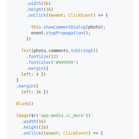
      .
width
(
16
)

      .
height
(
16
)

      .
onClick
(
(
event
: 
ClickEvent
) =>
 {

this
.
showCommentDialog
(photo);

        event.
stopPropagation
();

      })

Text
(photo.
comments
.
toString
())

      .
fontSize
(
12
)

      .
fontColor
(
'#999999'
)

      .
margin
({

left
: 
4
 })

  }

  .
margin
({

left
: 
16
 })

Blank
()

Image
($r(
'app.media.ic_more'
))

    .
width
(
16
)

    .
height
(
16
)

    .
onClick
(
(
event
: 
ClickEvent
) =>
 {
