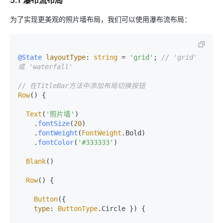
为了实现更美观的照片墙布局，我们可以使用瀑布流布局：
@State
layoutType
: 
string
 = 
'grid'
; 
// 'grid' 
或 'waterfall'
// 在TitleBar方法中添加布局切换按钮
Row
() {

Text
(
'照片墙'
)

    .
fontSize
(
20
)

    .
fontWeight
(
FontWeight
.
Bold
)

    .
fontColor
(
'#333333'
)

Blank
()

Row
() {

Button
({

type
: 
ButtonType
.
Circle
 }) {
