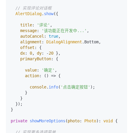
// 实现评论对话框
AlertDialog
.
show
({

title
: 
'评论'
,

message
: 
'该功能正在开发中...'
,

autoCancel
: 
true
,

alignment
: 
DialogAlignment
.
Bottom
,

offset
: {

dx
: 
0
, 
dy
: -
20
 },

primaryButton
: {

value
: 
'确定'
,

action
: 
() =>
 {

console
.
info
(
'点击确定按钮'
);

      }

    }

  });

}

private
showMoreOptions
(
photo
: 
Photo
): 
void
 {

// 实现更多选项菜单