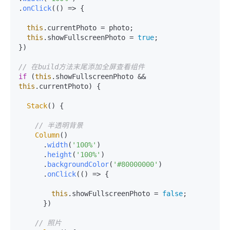
.
onClick
(
() =>
 {

this
.
currentPhoto
 = photo;

this
.
showFullscreenPhoto
 = 
true
;

})

// 在build方法末尾添加全屏查看组件
if
 (
this
.
showFullscreenPhoto
 && 
this
.
currentPhoto
) {

Stack
() {

// 半透明背景
Column
()

      .
width
(
'100%'
)

      .
height
(
'100%'
)

      .
backgroundColor
(
'#80000000'
)

      .
onClick
(
() =>
 {

this
.
showFullscreenPhoto
 = 
false
;

      })

// 照片