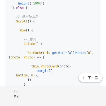
    .
height
(
'100%'
)

  } 
else
 {

// 瀑布流布局
Scroll
() {

Row
() {

// 左列
Column
() {

ForEach
(
this
.
getWaterfallPhotos
(
0
), 
(
photo
: 
Photo
) =>
 {

this
.
PhotoCard
(photo)

              .
margin
({

bottom
: 
8
 })

下一篇
          })

        }

        .
width
(
'50%'
)

        .
padding
({

目录
left
: 
8
, 
right
: 
4
 })
