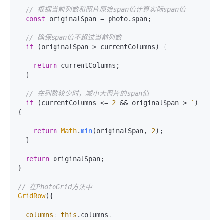
// 根据当前列数和照片原始span值计算实际span值
const
 originalSpan = photo.
span
;

// 确保span值不超过当前列数
if
 (originalSpan > currentColumns) {

return
 currentColumns;

  }

// 在列数较少时，减小大照片的span值
if
 (currentColumns <= 
2
 && originalSpan > 
1
) 
{

return
Math
.
min
(originalSpan, 
2
);

  }

return
 originalSpan;

}

// 在PhotoGrid方法中
GridRow
({

columns
: 
this
.
columns
,
