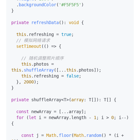
  .
backgroundColor
(
'#F5F5F5'
)

}

private
refreshData
(): 
void
 {

this
.
refreshing
 = 
true
;

// 模拟网络请求
setTimeout
(
() =>
 {

// 随机调整照片顺序
this
.
photos
 = 
this
.
shuffleArray
([...
this
.
photos
]);

this
.
refreshing
 = 
false
;

  }, 
2000
);

}

private
 shuffleArray<T>(
array
: T[]): T[] {

const
 newArray = [...array];

for
 (
let
 i = newArray.
length
 - 
1
; i > 
0
; i--) 
{

const
 j = 
Math
.
floor
(
Math
.
random
() * (i + 