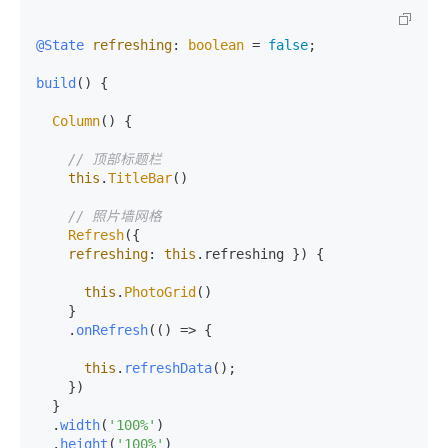
@State
refreshing
: 
boolean
 = 
false
;

build
(
) {

Column
() {

// 顶部标题栏
this
.
TitleBar
()

// 照片墙网格
Refresh
({

refreshing
: 
this
.
refreshing
 }) {

this
.
PhotoGrid
()

    }

    .
onRefresh
(
() =>
 {

this
.
refreshData
();

    })

  }

  .
width
(
'100%'
)

  .
height
(
'100%'
)
