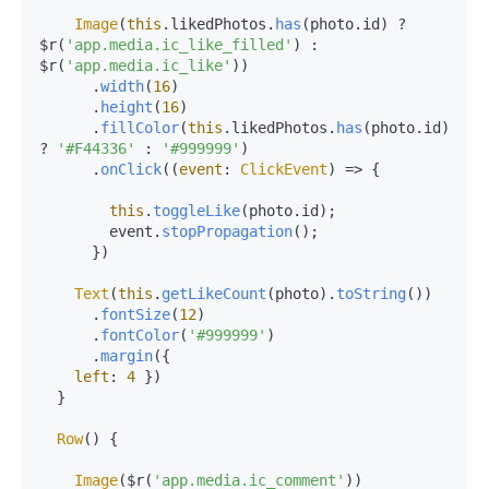
Image
(
this
.
likedPhotos
.
has
(photo.
id
) ? 
$r(
'app.media.ic_like_filled'
) : 
$r(
'app.media.ic_like'
))

      .
width
(
16
)

      .
height
(
16
)

      .
fillColor
(
this
.
likedPhotos
.
has
(photo.
id
) 
? 
'#F44336'
 : 
'#999999'
)

      .
onClick
(
(
event
: 
ClickEvent
) =>
 {

this
.
toggleLike
(photo.
id
);

        event.
stopPropagation
();

      })

Text
(
this
.
getLikeCount
(photo).
toString
())

      .
fontSize
(
12
)

      .
fontColor
(
'#999999'
)

      .
margin
({

left
: 
4
 })

  }

Row
() {

Image
($r(
'app.media.ic_comment'
))
