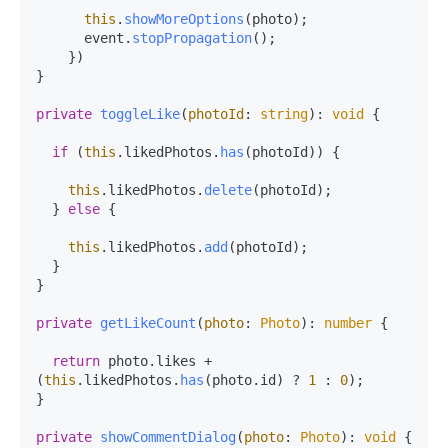
this
.
showMoreOptions
(photo);

      event.
stopPropagation
();

    })

}

private
toggleLike
(
photoId
: 
string
): 
void
 {

if
 (
this
.
likedPhotos
.
has
(photoId)) {

this
.
likedPhotos
.
delete
(photoId);

  } 
else
 {

this
.
likedPhotos
.
add
(photoId);

  }

}

private
getLikeCount
(
photo
: 
Photo
): 
number
 {

return
 photo.
likes
 + 
(
this
.
likedPhotos
.
has
(photo.
id
) ? 
1
 : 
0
);

}

private
showCommentDialog
(
photo
: 
Photo
): 
void
 {
