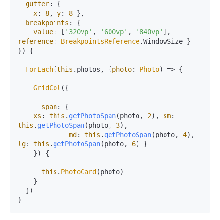
gutter
: {

x
: 
8
, 
y
: 
8
 },

breakpoints
: {

value
: [
'320vp'
, 
'600vp'
, 
'840vp'
], 
reference
: 
BreakpointsReference
.
WindowSize
 }

}) {

ForEach
(
this
.
photos
, 
(
photo
: 
Photo
) =>
 {

GridCol
({

span
: {

xs
: 
this
.
getPhotoSpan
(photo, 
2
), 
sm
: 
this
.
getPhotoSpan
(photo, 
3
), 

md
: 
this
.
getPhotoSpan
(photo, 
4
), 
lg
: 
this
.
getPhotoSpan
(photo, 
6
) } 

    }) {

this
.
PhotoCard
(photo)

    }

  })
