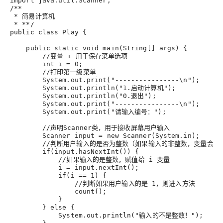
import java.util.Scanner
;
/**
 * 简易计算机
 * **/
public class Play {
    public static void main(String
[]
 args) {
        //变量 i 用于保存菜单选项
        int 
i
 = 
0
;
        //打印第一级菜单
        System.out.print("----------------\n")
;
        System.out.println("1.启动计算机")
;
        System.out.println("0.退出")
;
        System.out.print("----------------\n")
;
        System.out.print("请输入编号：")
;
        //声明Scanner类，用于接收屏幕用户输入
        Scanner 
input
 = new Scanner(System.in)
;
        //判断用户输入的是否为整数（如果输入的非整数，变量会
        if(input.hasNextInt()) {
            //如果输入的是整数，赋值给 i 变量
i
 = input.nextInt()
;
            if(
i
 == 
1
) {
                //判断如果用户输入的是 1，则进入方法
                count()
;
            }
        } else {
            System.out.println("输入的不是整数！")
;