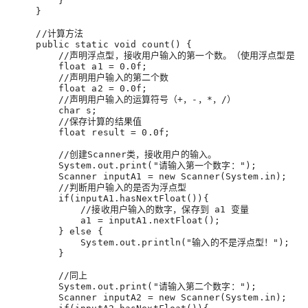
        }
    }
    //计算方法
    public static void count() {
        //声明浮点型，接收用户输入的第一个数。（使用浮点型是
        float 
a1
 = 
0.0
f
;
        //声明用户输入的第二个数
        float 
a2
 = 
0.0
f
;
        //声明用户输入的运算符号（+，-，*，/）
        char s
;
        //保存计算的结果值
        float 
result
 = 
0.0
f
;
        //创建Scanner类，接收用户的输入。
        System.out.print("请输入第一个数字：")
;
        Scanner 
inputA1
 = new Scanner(System.in)
;
        //判断用户输入的是否为浮点型
        if(inputA1.hasNextFloat()){
            //接收用户输入的数字，保存到 a1 变量
a1
 = inputA1.nextFloat()
;
        } else {
            System.out.println("输入的不是浮点型！")
;
        }
        //同上
        System.out.print("请输入第二个数字：")
;
        Scanner 
inputA2
 = new Scanner(System.in)
;