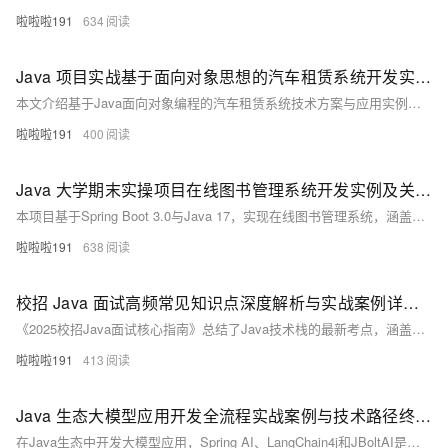
啦啦啦191
634
Java 项目实战基于面向对象思想的汽车租赁系统开发实例 汽车租赁系统 Java 面向对象项目实战
本文介绍基于Java面向对象编程的汽车租赁系统技术方案与应用实例，涵盖系统功能需求分析、类设计、数据库设计及具体代码实现，帮助开发者掌握Java在实际项目中的应用。
啦啦啦191
400
Java 大学期末实操项目在线图书管理系统开发实例及关键技术解析实操项目
本项目基于Spring Boot 3.0与Java 17，实现在线图书管理系统，涵盖CRUD操作、RESTful API、安全认证及单元测试，助力学生掌握现代Java开发核心技能。
啦啦啦191
638
校招 Java 面试高频常见知识点深度解析与实战案例详细分享
《2025校招Java面试核心指南》总结了Java技术栈的最新考点，涵盖基础语法、并发编程和云原生技术三大维度： 现代Java特性：重点解析Java 17密封类、Record类型及响应式Stream API，通过电商案例演示函数式数据处理 并发革命：对比传统线程池与Java 21虚拟线程，详解Reactor模式在秒杀系统中的应用及背压机制 云原生实践：提供Spring Boot容器化部署方案，分析Spring WebFlux响应式编程和Redis Cluster缓存策略。
啦啦啦191
413
Java 生态大模型应用开发全流程实战案例与技术路径终极对决
在Java生态中开发大模型应用，Spring AI、LangChain4j和JBoltAI是三大主流框架。本文从架构设计、核心功能、开发体验、性能扩展性、生态社区等维度对比三者特点，并结合实例分析选型建议。Spring AI适合已有Spring技术栈团队，LangChain4j灵活性强适用于学术研究，JBoltAI提供开箱即用的企业级解决方案，助力传统系统快速AI化改造。开发者可根据业务场景和技术背景选择最适合的框架。