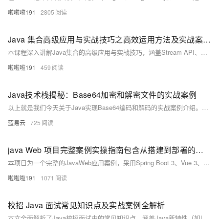
啦啦啦191
2805
Java 集合高级应用与实战技巧之高效运用方法及实战案例解析
本课程深入讲解Java集合的高级应用与实战技巧，涵盖Stream API、并行处理、Optional类、现代化Map操作、不可变集合、异步处理及高级排序等核心内容，结合丰富示例，助你掌握Java集合的高效运用，提升代码质量与开发效率。
啦啦啦191
459
Java技术栈揭秘：Base64加密和解密文件的实战案例
以上就是我们今天关于Java实现Base64编码和解码的实战案例介绍。希望能对你有所帮助。还有更多知识等待你去探索和学习，让我们一同努力，继续前行！
蓝易云
725
java Web 项目完整案例实操指南包含从搭建到部署的详细步骤及热门长尾关键词解析的实操指南
本项目为一个完整的JavaWeb应用案例，采用Spring Boot 3、Vue 3、MySQL、Redis等最新技术栈，涵盖前后端分离架构设计、RESTful API开发、JWT安全认证、Docker容器化部署等内容，适合掌握企业级Web项目全流程开发与部署。
啦啦啦191
1071
校招 Java 面试常见知识点及实战案例全解析
本文全面解析了Java校招面试中的常见知识点，涵盖Java新特性（如Lambda表达式、、Optional类）、集合框架高级应用（线程安全集合、Map性能优化）、多线程与并发编程（线程池配置）、JVM性能调优（内存溢出排查、垃圾回收器选择）、Spring与微服务实战（Spring Boot自动配置）、数据库与ORM框架（MyBatis高级用法、索引优化）、分布式系统（分布式事务、缓存应用）、性能优化（接口优化、高并发限流）、单元测试与代码质量（JUnit 5、Mockito、JaCoCo）以及项目实战案例（电商秒杀系统、社交消息推送）。资源地址： [https://pan.quark.cn/s