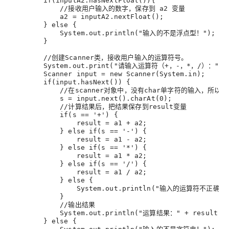
        if(inputA2.hasNextFloat()){
            //接收用户输入的数字，保存到 a2 变量
a2
 = inputA2.nextFloat()
;
        } else {
            System.out.println("输入的不是浮点型！")
;
        }
        //创建Scanner类，接收用户输入的运算符号。
        System.out.print("请输入运算符（+，-，*，/）：")
;
        Scanner 
input
 = new Scanner(System.in)
;
        if(input.hasNext()) {
            //在scanner对象中，没有char单字符的输
s
 = input.next().charAt(
0
)
;
            //计算结果后，把结果保存到result变量
            if(
s
 == 
'+'
) {
result
 = a1 + a2
;
            } else if(
s
 == 
'-'
) {
result
 = a1 - a2
;
            } else if(
s
 == 
'*'
) {
result
 = a1 * a2
;
            } else if(
s
 == 
'/'
) {
result
 = a1 / a2
;
            } else {
                System.out.println("输入的运算符不正确")
            }
            //输出结果
            System.out.println("运算结果：" + result)
;
        } else {