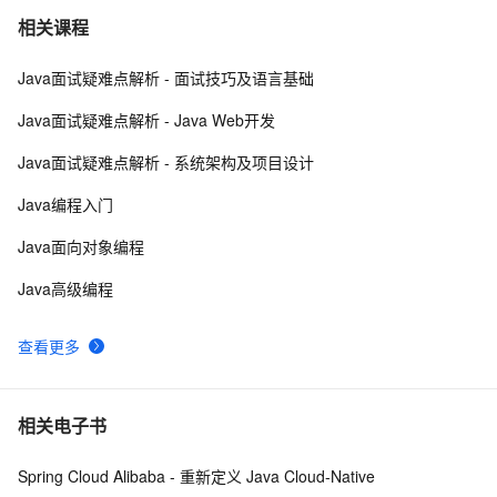
Java 图书管理系统详解
8
7
相关课程
Java面试疑难点解析 - 面试技巧及语言基础
Java线程：新特征-原子量
719
8
Java面试疑难点解析 - Java Web开发
Java 注解 阐释 hibernate ORM
593
9
Java面试疑难点解析 - 系统架构及项目设计
java 中的多线程   内部类实现 数据共享 和 Runnable
523
10
Java编程入门
实现数据共享
Java面向对象编程
Java高级编程
查看更多
相关电子书
Spring Cloud Alibaba - 重新定义 Java Cloud-Native