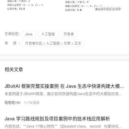
文章标签：
Java
人工智能
开发者
来 源：
开发者社区
>
人工智能
>
文章
> 正文
相关文章
JBoltAI 框架完整实操案例 在 Java 生态中快速构建大模型应用全流程实战指南
本案例基于JBoltAI框架，展示如何快速构建Java生态中的大模型应用——智能客服系统。系统面向电商平台，具备自动回答常见问题、意图识别、多轮对话理解及复杂问题转接人工等功能。采用Spring Boot+JBoltAI架构，集成向量数据库与大模型（如文心一言或通义千问）。内容涵盖需求分析、环境搭建、代码实现（知识库管理、核心服务、REST API）、前端界面开发及部署测试全流程，助你高效掌握大模型应用开发。
啦啦啦191
1179
Java 学习路线规划及项目案例中的技术栈应用解析
内容包括：**Java 17核心特性**（如sealed class、record）与模块化开发；Spring Boot 3 + Spring Cloud微服务架构，涉及响应式编程（WebFlux）、多数据库持久化（JPA、R2DBC、MongoDB）；云原生技术**如Docker、Kubernetes及CI/CD流程；性能优化（GraalVM Native Image、JVM调优）；以及前后端分离开发（Vue 3、Spring Boot集成）。通过全栈电商平台项目实战，掌握从后端服务（用户、商品、订单）到前端应用（Vue 3、React Native）的全流程开发。