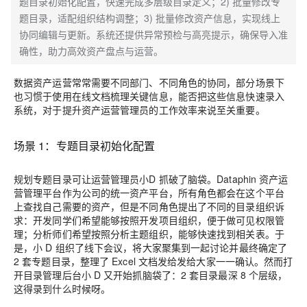
题目录初始化配置，快速完成多层级目录定义；2) 批量修改专
题目录，适配组织结构调整；3) 批量修改资产信息，实现线上
协同编辑与更新。系统还提供异常预检与高亮提示，确保导入准
确性，助力高效资产盘点与运营。
数据资产运营常常需要不同部门、不同角色的协同，部分场景下
也习惯于使用在线文档梳理关键信息，能否把这些信息快速录入
系统，对于提升资产运营管理员的工作效率来说至关重要。
场景 1：专题目录初始化配置
规划专题目录可让运营管理员小D 抓破了脑袋。Dataphin 资产运
营管理平台作为公司的统一资产平台，所有角色都会在这个平台
上查找自己需要的资产，但是不同角色提出了不同的目录组织诉
求：开发同学们希望能够按照开发项目组织，便于做可见权限管
理；分析师们希望按照分析主题组织，能够快速找到相关表。于
是，小 D 组织了线下会议，将大家聚集到一起讨论并最终确定了
2 套专题目录，整理了 Excel 文档发给发给大家一一确认。然而打
开目录管理后台小 D 又开始抓脑袋了：2 套目录最深 8 个层级，
这得录到什么时候呀。