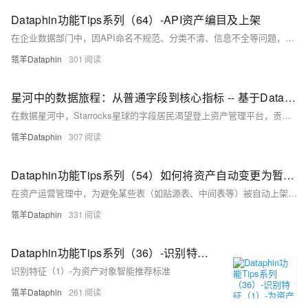
Dataphin功能Tips系列（64）-API资产编目及上架
在企业数据部门中，因API命名不规范、分类不清、信息不全等问题，导致业务开发人员查找困难、重复咨询、误用接口等，影响效率。Dataphin提供API资产编目与上架功能，通过目录规划、属性管理、手动/自动上架等方式，实现API的系统化管理与精准检索，提升业务响应效率。
瓴羊Dataphin
301
星河中的数据旅程：从普通字段到核心指标 -- 基于Dataphin的数据源资产全链路管理
在数据星河中，Starrocks星球的字段居民渴望登上资产管理平台，贡献数据力量。通过元数据采集、标准稽核与质量监控，字段们获得新身份“核心业务指标”。借助Dataphin平台功能，如自定义属性和QuickBI对接，它们最终参与经营分析报表，助力决策。Dataphin V4.4提升了全链路管理能力，新增大数据存储元数据采集、自定义指标等功能，释放数据潜力。加入Dataphin，探索数据无限可能！
瓴羊Dataphin
307
Dataphin功能Tips系列（54）如何将资产自动变更为暂不上架
在资产运营管理中，为避免某些表（如贴源表、中间表等）被自动上架，Dataphin 提供了“暂不上架”规则配置功能。通过创建规则组和规则，可精细化管理资产对象。
瓴羊Dataphin
331
Dataphin功能Tips系列（36）-识别特征（1）-为资产对象智能推荐标准
识别特征（1）-为资产对象智能推荐标准
瓴羊Dataphin
261