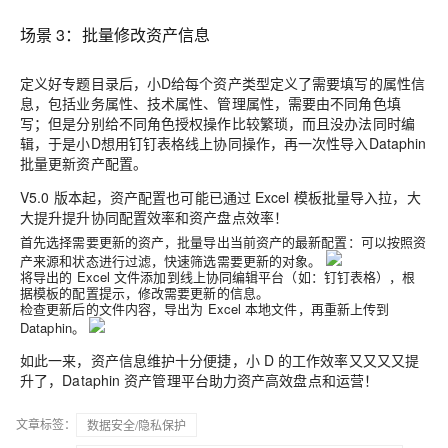
场景 3：批量修改资产信息
定义好专题目录后，小D给每个资产类型定义了需要填写的属性信
息，包括业务属性、技术属性、管理属性，需要由不同角色填
写；但是分别给不同角色授权操作比较繁琐，而且没办法同时编
辑，于是小D想用钉钉表格线上协同操作，再一次性导入Dataphin
批量更新资产配置。
V5.0 版本起，资产配置也可能已通过 Excel 模板批量导入拉，大
大提升
提升协同配置效率和资产盘点效率
！
首先选择需要更新的资产，批量导出当前资产的最新配置：可以按照资
产来源和状态进行过滤，快速筛选需要更新的对象。
将导出的 Excel 文件添加到线上协同编辑平台（如：钉钉表格），根
据模板的配置提示，修改需要更新的信息。
检查更新后的文件内容，导出为 Excel 本地文件，再重新上传到
Dataphin。
如此一来，资产信息维护十分便捷，小 D 的工作效率又又又又提
升了，Dataphin 资产管理平台助力资产高效盘点和运营！
文章标签：
数据安全/隐私保护