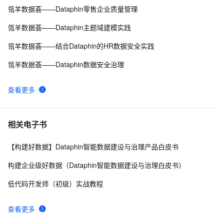
瓴羊数据荟——Dataphin零售企业质量管理
智能数据建设与治理 Dataphin：阿里云的一站式数据治
10
8
理利器
瓴羊数据荟——Dataphin主题域建模实践
带你读《构建企业级好数据（Dataphin智能数据建设与治
5
9
瓴羊数据荟——结合Dataphin的HR数据安全实践
理白皮书）》——（二）研发：集成、建模、发布、运维
（1）
Dataphin核心功能（五）资源治理：每年节约数亿元，数
4
10
瓴羊数据荟——Dataphin数据安全治理
据中台资源治理怎么做的？
查看更多
相关电子书
【构建好数据】Dataphin智能数据建设与治理产品白皮书
构建企业级好数据（Dataphin智能数据建设与治理白皮书）
低代码开发师（初级）实战教程
查看更多