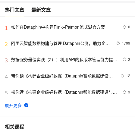
热门文章
最新文章
如何在Dataphin中构建Flink+Paimon流式湖仓方案
0
1
阿里云智能数据构建与管理 Dataphin公测，助力企业
4709
2
数据中台建设
数据服务最佳实践（2）：利用API的多版本管理能力提升
2
3
API管理效率【Dataphin V3.11】
带你读《构建企业级好数据（Dataphin智能数据建设与
12
4
治理白皮书）》——1. 用中台方法论构建与治理企业级
好数据概览
带你读《构建企业级好数据（Dataphin智能数据建设与治
3
5
理白皮书）》——（二）研发：集成、建模、发布、运维
（2）
Dataphin V3.14 版本升级｜研发平台更易用，治理能力
9
6
更完备，企业级适配更灵活
Dataphin（智能数据建设与治理）V3.13版本升级速览
4
7
相关课程