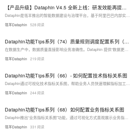
【产品升级】Dataphin V4.5 全新上线：研发效能再提升，资产运营更高效
Dataphin是瓴羊推出的智能数据建设与治理平台，基于阿里巴巴内部实践，提供一站式数据建设与治理能力。V4.5版本研发新增支持GaussDB和TDH 9.3.x作为离线计算引擎、支持MySQL分库分表集成、读取和写入MaxCompute Delta及Hudi湖仓表等；资产运营与消费持续提效，支持批量导入和导出目录与资产信息、对API按照主题进行编目并上架到资产目录、增加资产的血缘、质量评分和元数据变更记录等。
瓴羊Dataphin
528
Dataphin功能Tips系列（74）质量规则调度配置系列（1）-数据更新触发调度
在数据生产中，数据质量直接影响业务准确性。Dataphin 提供“数据更新触发调度”功能，结合强规则校验，可在数据更新时自动检测质量，异常时阻断下游任务，防止脏数据扩散，保障数据准确性与流程稳定。
瓴羊Dataphin
219
Dataphin功能Tips系列（66）- 如何配置技术指标关系图
Dataphin通过可视化技术指标关系图，帮助业务人员快速理解指标加工逻辑。
瓴羊Dataphin
244
Dataphin功能Tips系列（68）如何配置业务指标关系图
Dataphin推出“业务指标关系图”功能，通过可视化方式直观展示业务指标拆解关系，帮助技术人员与业务人员快速对齐指标口径，提升开发效率。以GMV为例，用户可在系统中新建指标、添加关联指标并配置关系表达式，系统自动生成多层级关系图，便于理解和协作，实现指标开发透明化与一致性。
瓴羊Dataphin
331