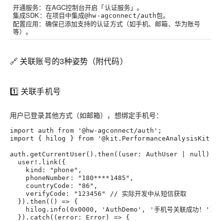
开通服务
：在AGC控制台开启「认证服务」。
集成SDK
：在项目中集成
包。
@hw-agconnect/auth
配置应用
：确保已添加支持的认证方式（如手机、邮箱、华为账号
等）。
🔗 关联账号的3种姿势（附代码）
1️⃣ 关联手机号
用户已登录其他方式（如邮箱），想绑定手机号：
import auth from '@hw-agconnect/auth';
import { hilog } from '@kit.PerformanceAnalysisKit';
auth.getCurrentUser().then((user: AuthUser | null) =
  user!.link({
    kind: "phone",
    phoneNumber: "180****1485",
    countryCode: "86",
    verifyCode: "123456" // 实际开发中从短信获取
  }).then(() => {
    hilog.info(0x0000, 'AuthDemo', '手机号关联成功！');
  }).catch((error: Error) => {