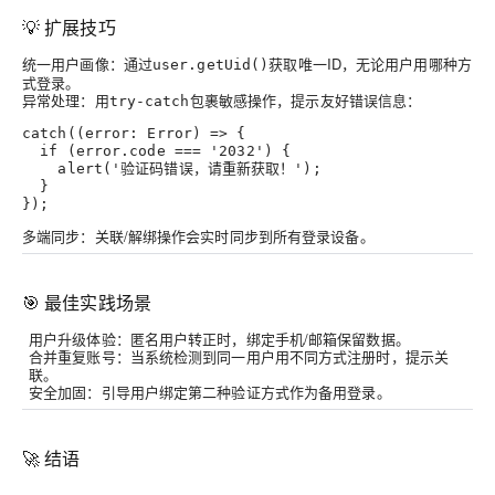
💡 扩展技巧
统一用户画像
：通过
获取唯一ID，无论用户用哪种方
user.getUid()
式登录。
异常处理
：用
包裹敏感操作，提示友好错误信息：
try-catch
catch((error: Error) => {
  if (error.code === '2032') {
    alert('验证码错误，请重新获取！');
  }
});
多端同步
：关联/解绑操作会实时同步到所有登录设备。
🎯 最佳实践场景
用户升级体验
：匿名用户转正时，绑定手机/邮箱保留数据。
合并重复账号
：当系统检测到同一用户用不同方式注册时，提示关
联。
安全加固
：引导用户绑定第二种验证方式作为备用登录。
🚀 结语