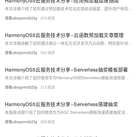
HarmonyOS5云服务技术分享--应用预加载提速指南
本文详细介绍了如何通过预加载技术优化应用启动速度，提升用户体验。首先阐述了预加载的重要性，可显著减少白屏时间和网络卡顿。接着说明了准备阶段的环境要求，并提供了云端配置全攻略，包括端云一体化开发和传统开发方式两种方案。此外，还讲解了客户端集成指南、调试与验证技巧以及最佳实践建议。实测数据显示，预加载可将某电商应用首屏加载时间从1.8秒优化至0.4秒，点击转化率提升27%。文章最后鼓励开发者动手实践，并在社区交流心得。
游客u6vcprrm3r23y
374
HarmonyOS5云服务技术分享--云函数预加载文章整理
本文详细讲解了如何通过端云一体化方式开发华为云函数，特别是针对预加载服务的应用。从准备工作（如注册华为开发者账号、安装DevEco Studio NEXT）到创建工程、编写代码、调试与部署，手把手教你掌握关键技巧。文章还提供了本地与远程调试方法，以及一键上云的便捷部署步骤，并分享了预加载实战技巧，助你加速应用性能。适合初学者逐步学习，也干货满满可供深入研究。
游客u6vcprrm3r23y
302
HarmonyOS5云服务技术分享--Serverless抽奖模板部署
本文详细介绍了如何使用华为HarmonyOS的Serverless模板快速搭建抽奖活动，手把手教你完成从前期准备到部署上线的全流程。内容涵盖账号注册、云函数配置、参数调整、托管上线及个性化定制等关键步骤，并附带常见问题解答和避坑指南。即使是零基础用户，也能轻松上手，快速实现抽奖活动的开发与部署。适合希望高效构建互动应用的开发者参考学习。
游客u6vcprrm3r23y
312
HarmonyOS5云服务技术分享--Serverless搭建抽奖
本指南详细介绍了如何使用华为AGC Serverless模板快速搭建抽奖活动。通过前期准备、三步部署法和托管上线，无需编写后端代码或担心服务器维护，即可轻松实现抽奖功能。文中还提供了运营定制建议、避坑技巧及常见问题解答，帮助开发者高效完成活动搭建并确保安全性。适合电商促销、游戏运营等场景，快速落地且易于上手。
游客u6vcprrm3r23y
326