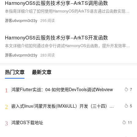
HarmonyOS5云服务技术分享--ArkTS调用函数
本指南详细介绍了如何使用HarmonyOS的ArkTS语言通过云函数实现文件获取功能。从前期准备到核心四步（创建HTTP触发器、获取关键信息、编写调用代码、处理返回数据），手把手教你轻松上手。文中提供完整代码模板，包含基础与高级配置示例，并分享实战技巧和避坑指南，助你高效开发！适合初学者入门，快来尝试吧！
游客u6vcprrm3r23y
295
HarmonyOS5云服务技术分享--ArkTS开发函数
本文详细介绍如何通过命令行调试HarmonyOS云函数，提升开发效率。支持Node.js 14.x/18.x与Java 1.8环境，提供HTTP触发器调用及持续开发支持。内容涵盖准备工作、五步调试法（环境配置、编写测试函数、启动本地调试、发送测试请求、高级调试技巧）以及避坑指南。最后分享部署上线与小贴士，助你轻松调试云函数，节省时间！
游客u6vcprrm3r23y
283
热门文章
最新文章
鸿蒙Flutter实战：04-如何使用DevTools调试Webview
7
1
嵌入式linux/鸿蒙开发板(IMX6ULL）开发（三十四）
5
2
Linux系统对中断的处理（下）
鸿蒙OS下载地址
11
3