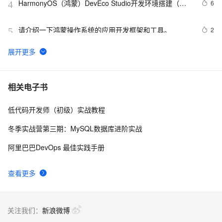
HarmonyOS（鸿蒙）DevEco Studio开发环境搭建（从
6
4
零开始一起学鸿蒙开发，走在风口上，我们一起做那只会
飞的猪猪侠）
请介绍一下鸿蒙操作系统的应用开发框架和工具。
2
5
鸿蒙系统应用开发入门HelloWord(DevEco Studio怎么启
3
6
动项目以及程序的运行过程)
《鸿蒙HarmonyOS应用开发从入门到精通（第2版）》学
9
7
相关电子书
习笔记——HarmonyOS技术理念
低代码开发师（初级）实战教程
开发者的黄金时代：原生鸿蒙应用市场的全生命周期服
14
8
务
冬季实战营第三期：MySQL数据库进阶实战
【鸿蒙软件开发】ArkTS基础组件之Gauge(环形图表)、
10
9
阿里巴巴DevOps 最佳实践手册
LoadingProgress(动态加载)
微信纯血鸿蒙版正式发布，295天走完微信14年技术之
21
10
查看更多
路！
关注我们：
新浪微博