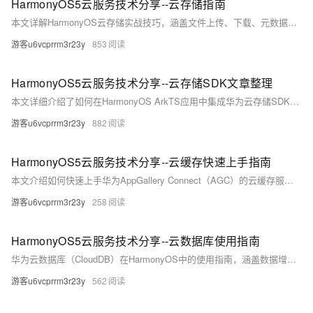
HarmonyOS5云服务技术分享--云存储指南
本文详解HarmonyOS云存储实战技巧，涵盖文件上传、下载、元数据操作及删除等核心功能。通过简单易懂的示例代码，助你快速上手。云存储支持自动同步、精细权限管理与海量存储，适合处理用户头像、游戏存档等场景。文中还提供避坑指南、进阶技巧和最佳实践，帮助开发者高效利用云存储功能，减少开发障碍。附完整代码示例，欢迎交流！
游客u6vcprrm3r23y
853
HarmonyOS5云服务技术分享--云存储SDK文章整理
本文详细介绍了如何在HarmonyOS ArkTS应用中集成华为云存储SDK。从开发环境准备、配置文件获取，到项目配置与代码实现，提供了全流程的指导。重点包括SDK初始化、网络权限设置及上传测试文件等步骤，并针对初始化失败、依赖冲突等问题提供了解决方案。帮助开发者快速上手，顺利接入华为云存储服务。
游客u6vcprrm3r23y
882
HarmonyOS5云服务技术分享--云缓存快速上手指南
本文介绍如何快速上手华为AppGallery Connect（AGC）的云缓存服务，涵盖信息获取、代码实战及避坑指南。首先详解云缓存的基础信息与密码管理，接着分别演示Node.js和Java的接入方式，包括原生Jedis、RedisTemplate及Spring Boot自动装配三种方案。最后总结常见问题与优化建议，助你实现高效缓存接入。
游客u6vcprrm3r23y
258
HarmonyOS5云服务技术分享--云数据库使用指南
华为云数据库（CloudDB）在HarmonyOS中的使用指南，涵盖数据增删改查及高级查询功能。通过简单API实现数据持久化、实时同步与加密存储，支持批量操作和复杂查询优化。本文提供代码示例与最佳实践，助你高效管理应用数据。快来动手实践吧！
游客u6vcprrm3r23y
562