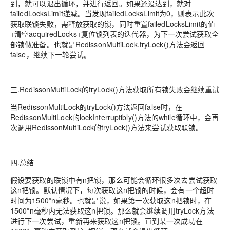
到，就可以退出循环，并进行返回。如果还没达到，就对
failedLocksLimit递减。当发现failedLocksLimit为0，则表示此次
获取联锁失败，需释放获取的锁，同时重置failedLocksLimit的值
+清空acquiredLocks+复位锁列表的迭代器，为下一次尝试获取全
部锁做准备。也就是RedissonMultiLock.tryLock()方法会返回
false，继续下一轮尝试。
三.RedissonMultiLock的tryLock()方法获取所有锁失败会继续重试
当RedissonMultiLock的tryLock()方法返回false时，在
RedissonMultiLock的lockInterruptibly()方法的while循环中，会再
次调用RedissonMultiLock的tryLock()方法来尝试获取联锁。
四.总结
假设要获取的联锁中有n把锁，那么可能会循环很多次去尝试获取
这n把锁。默认情况下，每次获取这n把锁的时候，会有一个超时
时间为1500*n毫秒。也就是说，如果第一次获取这n把锁时，在
1500*n毫秒内无法获取这n把锁。那么就会继续调用tryLock方法
进行下一次尝试，重新再来获取这n把锁。直到某一次成功在