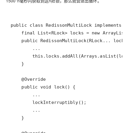
1500*n毫秒内获取到这n把锁，那么就会退出循环。