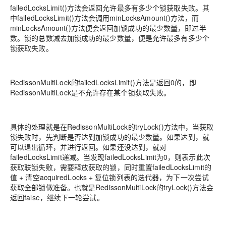
failedLocksLimit()方法会返回允许最多有多少个锁获取失败。其
中failedLocksLimit()方法会调用minLocksAmount()方法，而
minLocksAmount()方法便会返回加锁成功的最少数量，即过半
数。锁的总数减去加锁成功的最少数量，便是允许最多有多少个
锁获取失败。
RedissonMultiLock的failedLocksLimit()方法是返回0的，即
RedissonMultiLock是不允许存在某个锁获取失败。
具体的处理就是在RedissonMultiLock的tryLock()方法中，当获取
锁失败时，先判断是否达到加锁成功的最少数量。如果达到，就
可以退出循环，并进行返回。如果还没达到，就对
failedLocksLimit递减。当发现failedLocksLimit为0，则表示此次
获取联锁失败，需要释放获取的锁，同时重置failedLocksLimit的
值 + 清空acquiredLocks + 复位锁列表的迭代器，为下一次尝试
获取全部锁做准备。也就是RedissonMultiLock的tryLock()方法会
返回false，继续下一轮尝试。