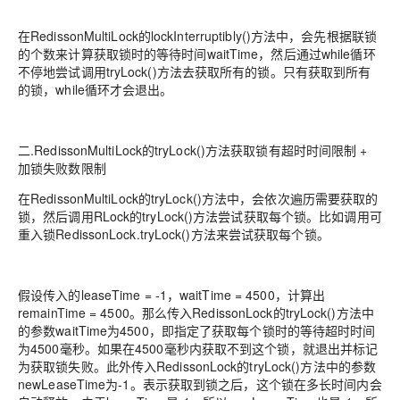
在RedissonMultiLock的lockInterruptibly()方法中，会先根据联锁
的个数来计算获取锁时的等待时间waitTime，然后通过while循环
不停地尝试调用tryLock()方法去获取所有的锁。只有获取到所有
的锁，while循环才会退出。
二.RedissonMultiLock的tryLock()方法获取锁有超时时间限制 +
加锁失败数限制
在RedissonMultiLock的tryLock()方法中，会依次遍历需要获取的
锁，然后调用RLock的tryLock()方法尝试获取每个锁。比如调用可
重入锁RedissonLock.tryLock()方法来尝试获取每个锁。
假设传入的leaseTime = -1，waitTime = 4500，计算出
remainTime = 4500。那么传入RedissonLock的tryLock()方法中
的参数waitTime为4500，即指定了获取每个锁时的等待超时时间
为4500毫秒。如果在4500毫秒内获取不到这个锁，就退出并标记
为获取锁失败。此外传入RedissonLock的tryLock()方法中的参数
newLeaseTime为-1。表示获取到锁之后，这个锁在多长时间内会