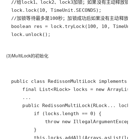
lock.unlock();
(3)MultiLock的初始化